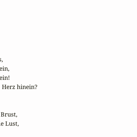
 

in, 

in! 

Herz hinein? 

Brust, 

 Lust, 
