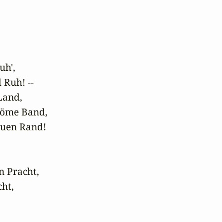
h', 

Ruh! --

and, 

öme Band, 

uen Rand! 

 Pracht, 

t, 
