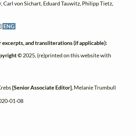
 Carl von Sichart, Eduard Tauwitz, Philipp Tietz,
]
ENG
 excerpts, and transliterations (if applicable):
pyright ©
2025, (re)printed on this website with
Krebs
[Senior Associate Editor]
, Melanie Trumbull
2020-01-08