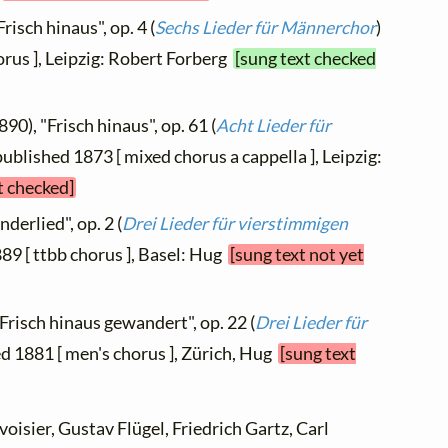
risch hinaus", op. 4 (
Sechs Lieder für Männerchor
)
orus ], Leipzig: Robert Forberg
[sung text checked
890), "Frisch hinaus", op. 61 (
Acht Lieder für
, published 1873 [ mixed chorus a cappella ], Leipzig:
t checked]
derlied", op. 2 (
Drei Lieder für vierstimmigen
889 [ ttbb chorus ], Basel: Hug
[sung text not yet
"Frisch hinaus gewandert", op. 22 (
Drei Lieder für
hed 1881 [ men's chorus ], Zürich, Hug
[sung text
voisier, Gustav Flügel, Friedrich Gartz, Carl