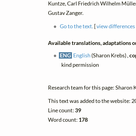
Kuntze, Carl Friedrich Wilhelm Müller,
Gustav Zanger.
Go to the text.
[
view differences
Available translations, adaptations or
ENG
English
(Sharon Krebs) ,
co
kind permission
Research team for this page: Sharon 
This text was added to the website: 
Line count:
39
Word count:
178