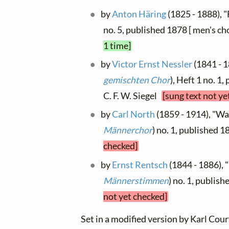
by
Anton Häring
(1825 - 1888), "F
no. 5, published 1878 [ men's ch
1 time]
by
Victor Ernst Nessler
(1841 - 1
gemischten Chor
), Heft 1 no. 1
C. F. W. Siegel
[sung text not ye
by
Carl North
(1859 - 1914), "Wan
Männerchor
) no. 1, published 1
checked]
by
Ernst Rentsch
(1844 - 1886), 
Männerstimmen
) no. 1, publis
not yet checked]
Set in a modified version by Karl Cour