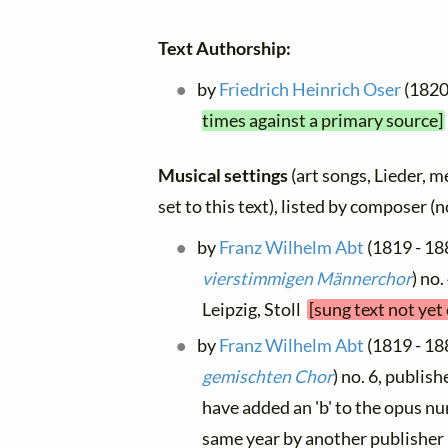
Text Authorship:
by
Friedrich Heinrich Oser
(1820
times against a primary source]
Musical settings
(art songs, Lieder, m
set to this text), listed by composer (
by
Franz Wilhelm Abt
(1819 - 188
vierstimmigen Männerchor
) no
Leipzig, Stoll
[sung text not yet
by
Franz Wilhelm Abt
(1819 - 188
gemischten Chor
) no. 6, publis
have added an 'b' to the opus n
same year by another publishe