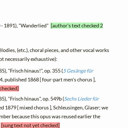
 - 1891), "Wanderlied"
[author's text checked 2
élodies, (etc.), choral pieces, and other vocal works
not necessarily exhaustive):
5), "Frisch hinaus!", op. 355 (
5 Gesänge für
. 4, published 1868 [ four-part men's chorus ],
 checked]
5), "Frisch hinaus", op. 549b (
Sechs Lieder für
hed 1879 [ mixed chorus ], Schleusingen, Glaser; we
umber because this opus was reused earlier the
r
[sung text not yet checked]