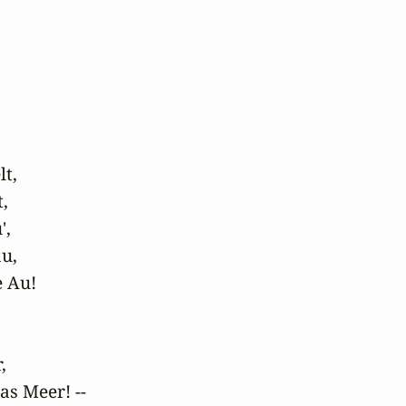
, 

 

 

, 

Au! 

 

s Meer! --
