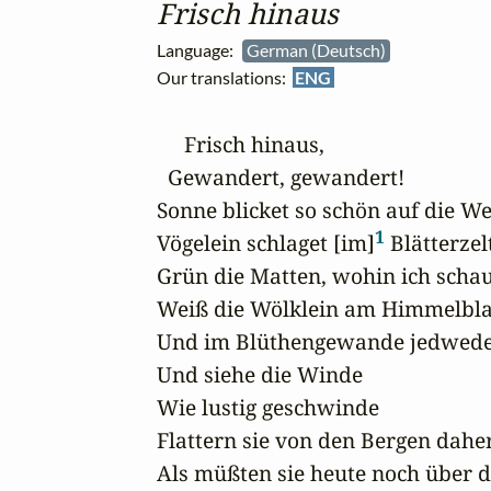
Frisch hinaus
Language:
German (Deutsch)
Our translations:
ENG
     Frisch hinaus, 

  Gewandert, gewandert! 

Sonne blicket so schön auf die Welt
1
Vögelein schlaget [im]
 Blätterzelt,
Grün die Matten, wohin ich schau',
Weiß die Wölklein am Himmelblau
Und im Blüthengewande jedwede 
Und siehe die Winde 

Wie lustig geschwinde 

Flattern sie von den Bergen daher,
Als müßten sie heute noch über da