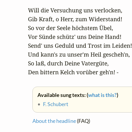
Will die Versuchung uns verlocken,

Gib Kraft, o Herr, zum Widerstand!

So vor der Seele höchstem Übel,

Vor Sünde schütz' uns Deine Hand!

Send' uns Geduld und Trost im Leiden!

Und kann's zu unser'm Heil gescheh'n,

So laß, durch Deine Vatergüte,

Den bittern Kelch vorüber geh'n! -
Available sung texts: (
what is this?
)
•
F. Schubert
About the headline
(FAQ)