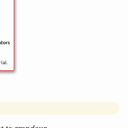
ators
ial.