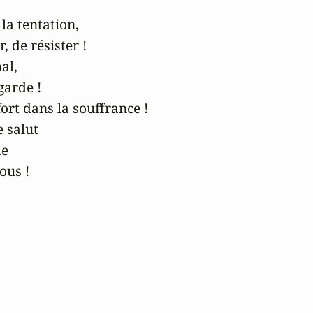
 tentation,

 de résister !

l, 

arde !

rt dans la souffrance !

 salut

e

ous !