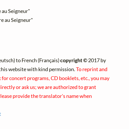
e au Seigneur"
re au Seigneur"
tsch) to French (Français)
copyright ©
2017 by
 this website with kind permission.
To reprint and
k for concert programs, CD booklets, etc., you may
irectly or ask us; we are authorized to grant
Please provide the translator's name when
t