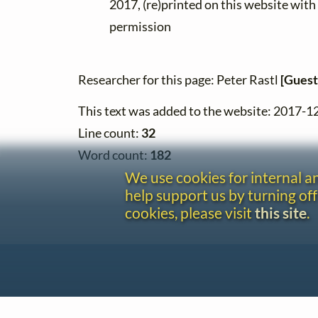
2017, (re)printed on this website with
permission
Researcher for this page: Peter Rastl
[Guest
This text was added to the website: 2017-1
Line count:
32
Word count:
182
We use cookies for internal 
help support us by turning off
cookies, please visit
this site
.