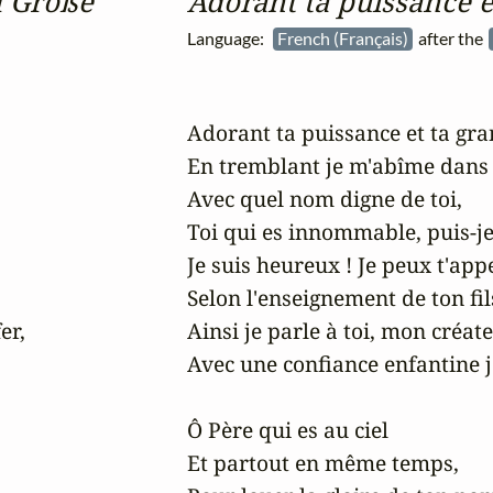
d Größe
Adorant ta puissance e
Language:
French (Français)
after the
Adorant ta puissance et ta gran
En tremblant je m'abîme dans l
Avec quel nom digne de toi,

Toi qui es innommable, puis-je 
Je suis heureux ! Je peux t'appe
Selon l'enseignement de ton fils 
r,

Ainsi je parle à toi, mon créateu
Avec une confiance enfantine j
Ô Père qui es au ciel

Et partout en même temps,
