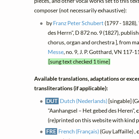
pieces, and other vocal works set to this text
composer (not necessarily exhaustive):
by
Franz Peter Schubert
(1797 - 1828),
des Herrn", D 872 no. 9 (1827), publis
chorus, organ and orchestra ], from m
Messe
, no. 9, J. P. Gotthard, VN 117
[sung text checked 1 time]
Available translations, adaptations or exce
transliterations (if applicable):
DUT
Dutch (Nederlands)
[singable] (G
"Aanhangsel – Het gebed des Heren",
c
(re)printed on this website with kind 
FRE
French (Français)
(Guy Laffaille) ,