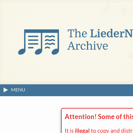
MENU
Attention! Some of thi
It is
illegal
to copy and dist