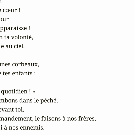


 cœur !

our

paraisse !

 ta volonté,

 au ciel.

unes corbeaux,

tes enfants ;

uotidien ! »

bons dans le péché,

ant toi,

ndement, le faisons à nos frères,

à nos ennemis.
