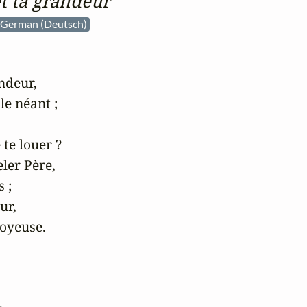
t ta grandeur
German (Deutsch)
deur,

e néant ;

te louer ?

ler Père,

;

r,

oyeuse.
