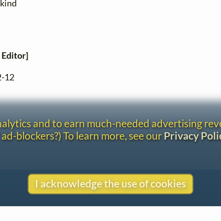
 kind
 Editor]
2-12
analytics and to earn much-needed advertising re
 ad-blockers?) To learn more, see our
Privacy Poli
I acknowledge the use of cookies
Contact
Copyright
Privacy