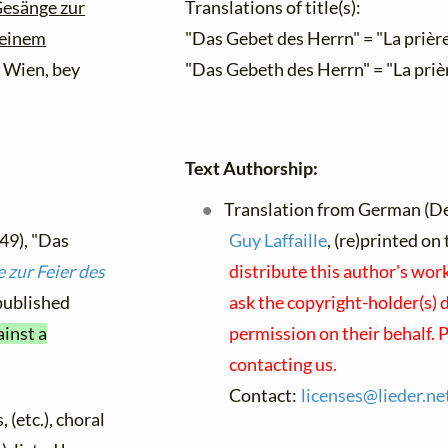
esänge zur
Translations of title(s):
 einem
"Das Gebet des Herrn" = "La prièr
Wien, bey
"Das Gebeth des Herrn" = "La priè
Text Authorship:
Translation from German (Deu
49), "Das
Guy Laffaille
, (re)printed on
 zur Feier des
distribute this author's wor
t published
ask the copyright-holder(s) d
ainst a
permission on their behalf. 
contacting us.
Contact:
licenses@
lieder.
ne
 (etc.), choral