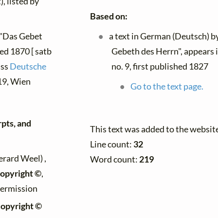
), listed by
Based on:
 "Das Gebet
a text in German (Deutsch) b
hed 1870 [ satb
Gebeth des Herrn", appears 
ass
Deutsche
no. 9, first published 1827
-119, Wien
Go to the text page.
rpts, and
This text was added to the websit
Line count:
32
erard Weel) ,
Word count:
219
opyright ©
,
permission
copyright ©