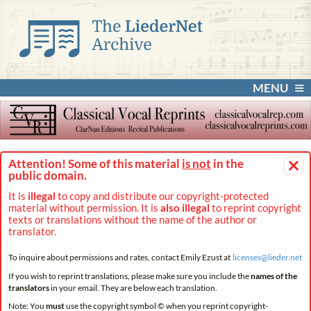
MENU
×
Attention! Some of this material
is not
in the
public domain.
It is
illegal
to copy and distribute our copyright-protected
material without permission. It is
also illegal
to reprint copyright
texts or translations without the name of the author or
translator.
To inquire about permissions and rates, contact Emily Ezust at
licenses@
lieder.
net
If you wish to reprint translations, please make sure you include the
names of the
translators
in your email. They are below each translation.
Note: You
must
use the copyright symbol © when you reprint copyright-