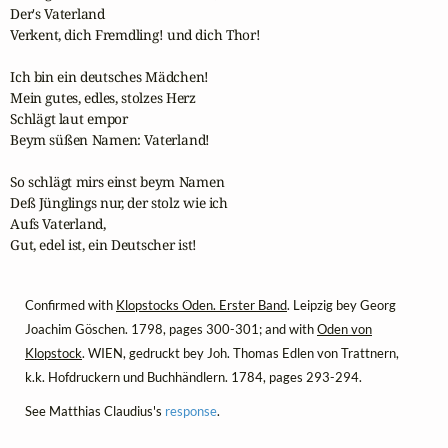
Der's Vaterland

Verkent, dich Fremdling! und dich Thor!

Ich bin ein deutsches Mädchen!

Mein gutes, edles, stolzes Herz

Schlägt laut empor

Beym süßen Namen: Vaterland!

So schlägt mirs einst beym Namen

Deß Jünglings nur, der stolz wie ich

Aufs Vaterland,

Gut, edel ist, ein Deutscher ist!
Confirmed with
Klopstocks Oden. Erster Band
. Leipzig bey Georg
Joachim Göschen. 1798, pages 300-301; and with
Oden von
Klopstock
. WIEN, gedruckt bey Joh. Thomas Edlen von Trattnern,
k.k. Hofdruckern und Buchhändlern. 1784, pages 293-294.
See Matthias Claudius's
response
.