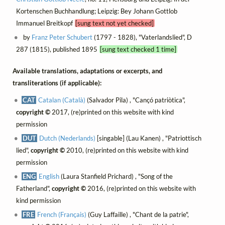
Kortenschen Buchhandlung; Leipzig: Bey Johann Gottlob
Immanuel Breitkopf
[sung text not yet checked]
by
Franz Peter Schubert
(1797 - 1828), "Vaterlandslied", D
287 (1815), published 1895
[sung text checked 1 time]
Available translations, adaptations or excerpts, and
transliterations (if applicable):
CAT
Catalan (Català)
(Salvador Pila) , "Cançó patriòtica",
copyright ©
2017, (re)printed on this website with kind
permission
DUT
Dutch (Nederlands)
[singable] (Lau Kanen) , "Patriottisch
lied",
copyright ©
2010, (re)printed on this website with kind
permission
ENG
English
(Laura Stanfield Prichard) , "Song of the
Fatherland",
copyright ©
2016, (re)printed on this website with
kind permission
FRE
French (Français)
(Guy Laffaille) , "Chant de la patrie",