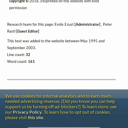
copyright ©
2016, (re)printed on this website with kind
permission
Research team for this page: Emily Ezust
[Administrator]
, Peter
Rastl
[Guest Editor]
This text was added to the website between May 1995 and
September 2003.
Line count:
32
Word count:
161
We use cookies for internal analytics and to earn much-
needed advertising revenue. (Did you know you can help
Contact
support us by turning off ad-blockers?) To learn more, see
Copyright
our
Privacy Policy
. To learn how to opt out of cookies,
Privacy
please visit
this site
.
Copyright © 2026 The LiederNet Archive