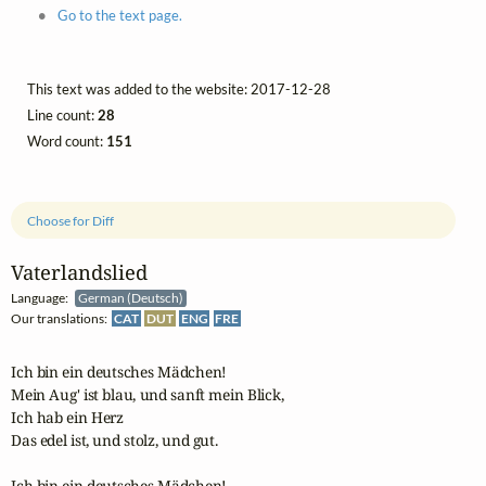
Go to the text page.
This text was added to the website: 2017-12-28
Line count:
28
Word count:
151
Choose for Diff
Vaterlandslied
Language:
German (Deutsch)
Our translations:
CAT
DUT
ENG
FRE
Ich bin ein deutsches Mädchen!

Mein Aug' ist blau, und sanft mein Blick,

Ich hab ein Herz

Das edel ist, und stolz, und gut.

Ich bin ein deutsches Mädchen!
