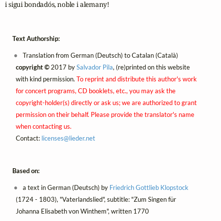
i sigui bondadós, noble i alemany!
Text Authorship:
Translation from German (Deutsch) to Catalan (Català)
copyright ©
2017 by
Salvador Pila
, (re)printed on this website
with kind permission.
To reprint and distribute this author's work
for concert programs, CD booklets, etc., you may ask the
copyright-holder(s) directly or ask us; we are authorized to grant
permission on their behalf. Please provide the translator's name
when contacting us.
Contact:
licenses@
lieder.
net
Based on:
a text in German (Deutsch) by
Friedrich Gottlieb Klopstock
(1724 - 1803), "Vaterlandslied", subtitle: "Zum Singen für
Johanna Elisabeth von Winthem", written 1770