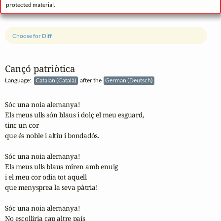
protected material.
Choose for Diff
Cançó patriòtica
Language:
Catalan (Català)
after the
German (Deutsch)
Sóc una noia alemanya!

Els meus ulls són blaus i dolç el meu esguard,

tinc un cor

que és noble i altiu i bondadós.

Sóc una noia alemanya!

Els meus ulls blaus miren amb enuig

i el meu cor odia tot aquell

que menysprea la seva pàtria!

Sóc una noia alemanya!

No escolliria cap altre país
