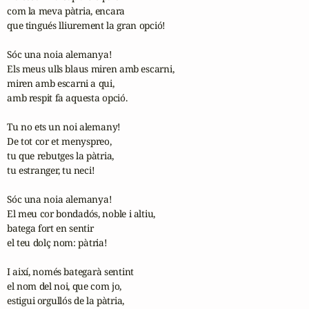
com la meva pàtria, encara

que tingués lliurement la gran opció!

Sóc una noia alemanya!

Els meus ulls blaus miren amb escarni,

miren amb escarni a qui,

amb respit fa aquesta opció.

Tu no ets un noi alemany!

De tot cor et menyspreo,

tu que rebutges la pàtria,

tu estranger, tu neci!

Sóc una noia alemanya!

El meu cor bondadós, noble i altiu,

batega fort en sentir

el teu dolç nom: pàtria!

I així, només bategarà sentint

el nom del noi, que com jo,

estigui orgullós de la pàtria,
