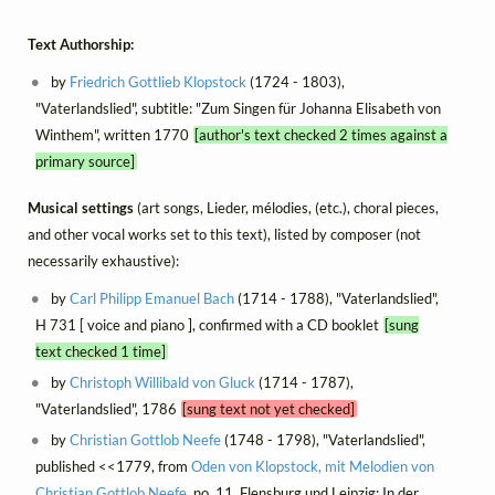
Text Authorship:
by
Friedrich Gottlieb Klopstock
(1724 - 1803),
"Vaterlandslied", subtitle: "Zum Singen für Johanna Elisabeth von
Winthem", written 1770
[author's text checked 2 times against a
primary source]
Musical settings
(art songs, Lieder, mélodies, (etc.), choral pieces,
and other vocal works set to this text), listed by composer (not
necessarily exhaustive):
by
Carl Philipp Emanuel Bach
(1714 - 1788), "Vaterlandslied",
H 731 [ voice and piano ], confirmed with a CD booklet
[sung
text checked 1 time]
by
Christoph Willibald von Gluck
(1714 - 1787),
"Vaterlandslied", 1786
[sung text not yet checked]
by
Christian Gottlob Neefe
(1748 - 1798), "Vaterlandslied",
published <<1779, from
Oden von Klopstock, mit Melodien von
Christian Gottlob Neefe
, no. 11, Flensburg und Leipzig: In der