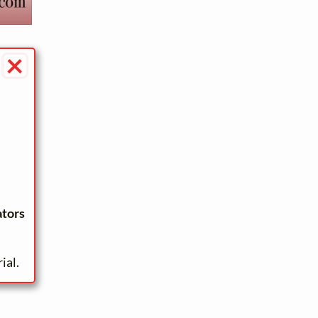
×
ators
ial.