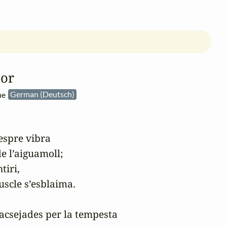
dor
the
German (Deutsch)
espre vibra

e l’aiguamoll;

iri,

uscle s’esblaima.

sacsejades per la tempesta
