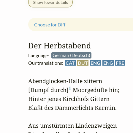
Show fewer details
Choose for Diff
Der Herbstabend
Language:
German (Deutsch)
Our translations:
CAT
DUT
ENG
ENG
FRE
Abendglocken-Halle zittern

1
[Dumpf durch]
 Moorgedüfte hin;

Hinter jenes Kirchhofs Gittern

Blaßt des Dämmerlichts Karmin.

Aus umstürmten Lindenzweigen
