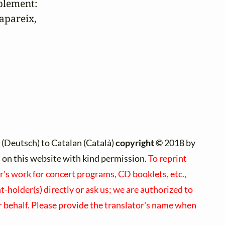
blement:

apareix,

(Deutsch) to Catalan (Català)
copyright ©
2018 by
ed on this website with kind permission.
To reprint
r's work for concert programs, CD booklets, etc.,
-holder(s) directly or ask us; we are authorized to
r behalf. Please provide the translator's name when