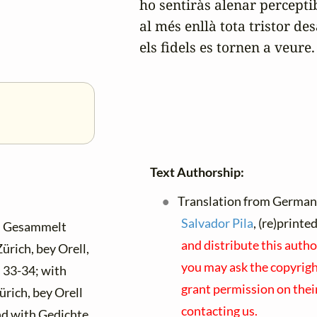
ho sentiràs alenar percepti
al més enllà tota tristor des
els fidels es tornen a veure.
Text Authorship:
Translation from German 
Salvador Pila
, (re)print
. Gesammelt
and distribute this autho
ürich, bey Orell,
you may ask the copyright
 33-34; with
grant permission on thei
ürich, bey Orell
contacting us.
nd with
Gedichte