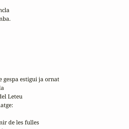
cla

mba.

 gespa estigui ja ornat

a

el Leteu

tge:

ir de les fulles
