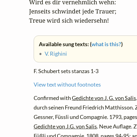
Wird es dir vernehmlich wehn:

Jenseits schwindet jede Trauer;

Treue wird sich wiedersehn!
Available sung texts: (
what is this?
)
•
V. Righini
F. Schubert sets stanzas 1-3
View text without footnotes
Confirmed with
Gedichte von J. G. von Salis
durch seinen Freund Friedrich Matthisson. Z
Gessner, Füssli und Compagnie. 1793, pages
Gedichte von J.G. von Salis
. Neue Auflage. Z
Füßli und Compagnie. 1808, pages 94-95; a