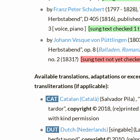
by
Franz Peter Schubert
(1797 - 1828),
Herbstabend", D 405 (1816), published
3 [ voice, piano ]
[sung text checked 1 
by
Johann Vesque von Püttlingen
(1803
Herbstabend", op. 8 (
Balladen, Romanz
no. 2 (1831?)
[sung text not yet checke
Available translations, adaptations or exce
transliterations (if applicable):
CAT
Catalan (Català)
(Salvador Pila) ,
tardor",
copyright ©
2018, (re)printed
with kind permission
DUT
Dutch (Nederlands)
[singable] (L
herfstavond",
copyright ©
2010, (re)pr