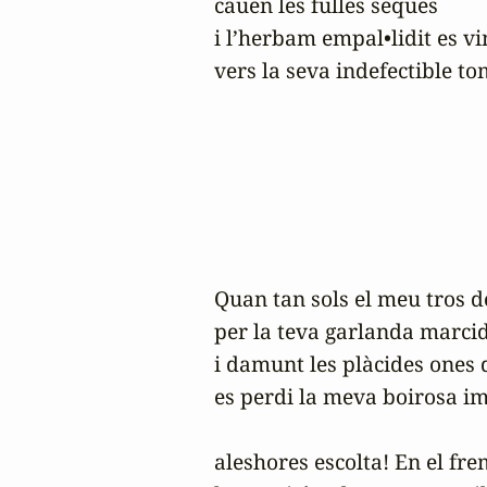
cauen les fulles seques

i l’herbam empal•lidit es vin
vers la seva indefectible to
Quan tan sols el meu tros de
per la teva garlanda marcid
i damunt les plàcides ones d
es perdi la meva boirosa ima
aleshores escolta! En el frem