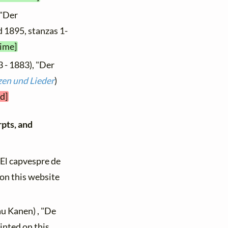
 "Der
 1895, stanzas 1-
time]
 - 1883), "Der
en und Lieder
)
d]
rpts, and
 "El capvespre de
 on this website
au Kanen) , "De
inted on this