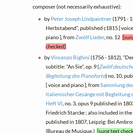
composer (not necessarily exhaustive):
by
Peter Joseph Lindpaintner
(1791 - 1
Herbstabend", published c1815 [ voice
piano ], from
Zwölf Lieder
, no. 12
[sun
checked]
by
Vincenzo Righini
(1756 - 1812), "De
subtitle: "An Sie", op. 9 (
Zwölf deutsche
Begleitung des Pianoforte
) no. 10, pu
[ voice and piano ], from
Sammlung deu
italienischer Gesänge mit Begleitung 
Heft VI
, no. 3, opus 9 published in 18
Friedrich Starcke ; also included in the
published in 1807, Leipzig: Bei Ambro
(Bureau de Musique.)
[sung text chec