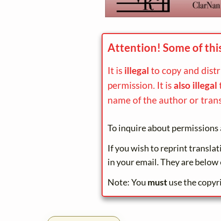
Attention! Some of thi
It is
illegal
to copy and dist
permission. It is
also illegal
name of the author or trans
To inquire about permissions 
If you wish to reprint transla
in your email. They are below 
Note: You
must
use the copyr