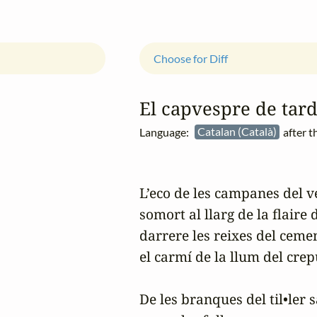
Choose for Diff
El capvespre de tar
Language:
Catalan (Català)
after 
L’eco de les campanes del v
somort al llarg de la flaire d
darrere les reixes del cement
el carmí de la llum del crep
De les branques del til•ler 