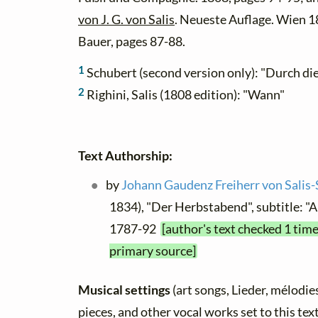
von J. G. von Salis
. Neueste Auflage. Wien 1
Bauer, pages 87-88.
1
Schubert (second version only): "Durch di
2
Righini, Salis (1808 edition): "Wann"
Text Authorship:
by
Johann Gaudenz Freiherr von Salis
1834), "Der Herbstabend", subtitle: "An
1787-92
[author's text checked 1 time
primary source]
Musical settings
(art songs, Lieder, mélodies,
pieces, and other vocal works set to this text