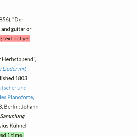
856), "Der
 and guitar or
g text not yet
r Herbstabend",
 Lieder mit
blished 1803
tscher und
des Pianoforte,
03, Berlin: Johann
Sammlung
sius Kühnel
ked 1 time]