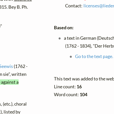
Contact:
licenses@
lieder
815. Bey B. Ph.
e"
Based on:
a text in German (Deutsc
(1762 - 1834), "Der Herbs
Go to the text page.
-Seewis
(1762 -
 sie", written
This text was added to the we
 against a
Line count:
16
Word count:
104
 (etc.), choral
), listed by