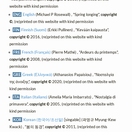
website with kind permission
ENG
English
(Michael P Rosewall) , "Spring longing",
copyright
©
, (re)printed on this website with kind permission
FIN
Finnish (Suomi)
(Erkki Pullinen) , "Kevään kaipausta",
copyright ©
2016, (re)printed on this website with kind
permission
FRE
French (Français)
(Pierre Mathé) , "Ardeurs du printemps",
copyright ©
2008, (re)printed on this website with kind
permission
GRE
Greek (Ελληνικά)
(Athanasios Papaisiou) , "Νοσταλγία
της άνοιξης",
copyright ©
2020, (re)printed on this website with
kind permission
ITA
Italian (Italiano)
(Amelia Maria Imbarrato) , "Nostalgia di
primavera",
copyright ©
2005, (re)printed on this website with
kind permission
KOR
Korean (한국어/조선말)
[singable] (곽명규 Myung-Kew
Kwack) , "봄의 동경",
copyright ©
2011, (re)printed on this