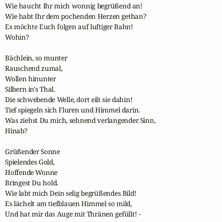
Wie haucht Ihr mich wonnig begrüßend an!

Wie habt Ihr dem pochenden Herzen gethan?

Es möchte Euch folgen auf luftiger Bahn!

Wohin?

Bächlein, so munter

Rauschend zumal,

Wollen hinunter

Silbern in's Thal.

Die schwebende Welle, dort eilt sie dahin!

Tief spiegeln sich Fluren und Himmel darin.

Was ziehst Du mich, sehnend verlangender Sinn,

Hinab?

Grüßender Sonne

Spielendes Gold,

Hoffende Wonne

Bringest Du hold.

Wie labt mich Dein selig begrüßendes Bild!

Es lächelt am tiefblauen Himmel so mild,

Und hat mir das Auge mit Thränen gefüllt! -
