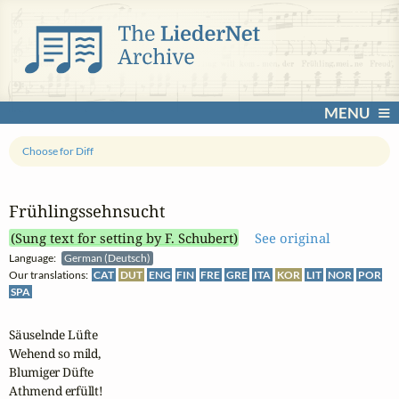
MENU
Choose for Diff
Frühlingssehnsucht
(Sung text for setting by F. Schubert)
See original
Language:
German (Deutsch)
Our translations:
CAT
DUT
ENG
FIN
FRE
GRE
ITA
KOR
LIT
NOR
POR
SPA
Säuselnde Lüfte

Wehend so mild,

Blumiger Düfte

Athmend erfüllt!
