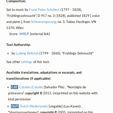
Composition:
Set to music by
Franz Peter Schubert
(1797 - 1828),
"Frühlingssehnsucht", D 957 no. 3 (1828), published 1829 [ voice
and piano ], from
Schwanengesang
, no. 3, Tobias Haslinger, VN
5370, Wien
Score:
IMSLP
[external link]
Text Authorship:
by
Ludwig Rellstab
(1799 - 1860), "Frühlings-Sehnsucht"
See other
settings
of this text.
Available translations, adaptations or excerpts, and
transliterations (if applicable):
CAT
Catalan (Català)
(Salvador Pila) , "Nostàlgia de
primavera",
copyright ©
2013, (re)printed on this website with
kind permission
DUT
Dutch (Nederlands)
[singable] (Lau Kanen) ,
"Voorjaarsverlangen",
copyright ©
2005, (re)printed on this