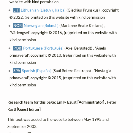
website with kind permission
LIT
Lithuanian (Lietuvių kalba)
(Giedrius Prunskus) ,
copyright
©
2022, (re)printed on this website with kind permission
NOR
Norwegian (Bokmål)
(Marianne Beate Kielland) ,
"Vårlengsel",
copyright ©
2016, (re)printed on this website with
kind permission
POR
Portuguese (Português)
(Axel Bergstedt) , "Anelo
primaveral",
copyright ©
2010, (re)printed on this website with
kind permission
SPA
Spanish (Español)
(Saúl Botero Restrepo) , "Nostalgia
primaveral",
copyright ©
2015, (re)printed on this website with
kind permission
Research team for this page: Emily Ezust
[Administrator]
, Peter
Rastl
[Guest Editor]
This text was added to the website between May 1995 and
September 2003.