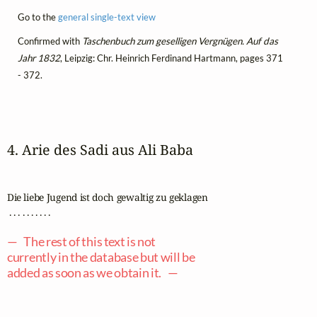
Go to the
general single-text view
Confirmed with
Taschenbuch zum geselligen Vergnügen. Auf das
Jahr 1832
, Leipzig: Chr. Heinrich Ferdinand Hartmann, pages 371
- 372.
4. Arie des Sadi aus Ali Baba
Die liebe Jugend ist doch gewaltig zu geklagen 

 . . . . . . . . . .

— The rest of this text is not
currently in the database but will be
added as soon as we obtain it. —