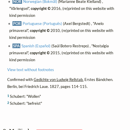
NOR
Norwegian (Bokmål)
(Marianne Beate Kielland) ,
"Vårlengsel",
copyright ©
2016, (re)printed on this website with
kind permission
POR
Portuguese (Português)
(Axel Bergstedt) , "Anelo
primaveral",
copyright ©
2010, (re)printed on this website with
kind permission
SPA
Spanish (Español)
(Saúl Botero Restrepo) , "Nostalgia
primaveral",
copyright ©
2015, (re)printed on this website with
kind permission
View text without footnotes
Confirmed with
Gedichte von Ludwig Rellstab.
Erstes Bändchen.
Berlin, bei Friedrich Laue. 1827, pages 114-115.
1
Schubert: "Wollen"
2
Schubert: "befreist"