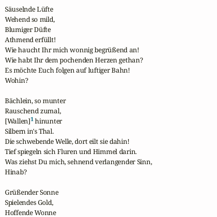
Säuselnde Lüfte

Wehend so mild,

Blumiger Düfte

Athmend erfüllt!

Wie haucht Ihr mich wonnig begrüßend an!

Wie habt Ihr dem pochenden Herzen gethan?

Es möchte Euch folgen auf luftiger Bahn!

Wohin?

Bächlein, so munter

Rauschend zumal,

1
[Wallen]
 hinunter

Silbern in's Thal.

Die schwebende Welle, dort eilt sie dahin!

Tief spiegeln sich Fluren und Himmel darin.

Was ziehst Du mich, sehnend verlangender Sinn,

Hinab?

Grüßender Sonne

Spielendes Gold,

Hoffende Wonne
