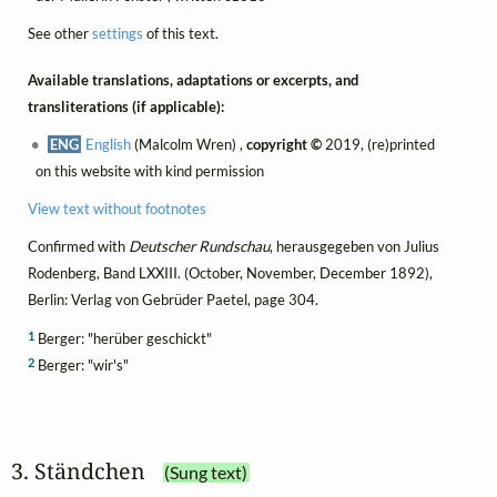
See other
settings
of this text.
Available translations, adaptations or excerpts, and
transliterations (if applicable):
ENG
English
(Malcolm Wren) ,
copyright ©
2019, (re)printed
on this website with kind permission
View text without footnotes
Confirmed with
Deutscher Rundschau
, herausgegeben von Julius
Rodenberg, Band LXXIII. (October, November, December 1892),
Berlin: Verlag von Gebrüder Paetel, page 304.
1
Berger: "herüber geschickt"
2
Berger: "wir's"
3. Ständchen
(Sung text)