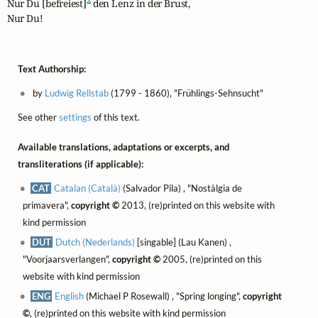
2
Nur Du [befreiest]
 den Lenz in der Brust,

Nur Du!
Text Authorship:
by
Ludwig Rellstab
(1799 - 1860), "Frühlings-Sehnsucht"
See other
settings
of this text.
Available translations, adaptations or excerpts, and
transliterations (if applicable):
CAT
Catalan (Català)
(Salvador Pila) , "Nostàlgia de
primavera",
copyright ©
2013, (re)printed on this website with
kind permission
DUT
Dutch (Nederlands)
[singable] (Lau Kanen) ,
"Voorjaarsverlangen",
copyright ©
2005, (re)printed on this
website with kind permission
ENG
English
(Michael P Rosewall) , "Spring longing",
copyright
©
, (re)printed on this website with kind permission