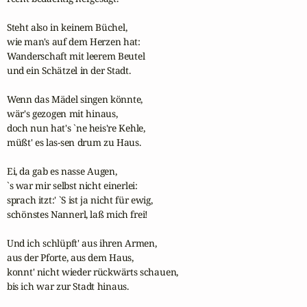
Steht also in keinem Büchel,

wie man's auf dem Herzen hat:

Wanderschaft mit leerem Beutel

und ein Schätzel in der Stadt.

Wenn das Mädel singen könnte,

wär's gezogen mit hinaus,

doch nun hat's `ne heis're Kehle,

müßt' es las-sen drum zu Haus.

Ei, da gab es nasse Augen,

`s war mir selbst nicht einerlei:

sprach itzt:' `S ist ja nicht für ewig,

schönstes Nannerl, laß mich frei!

Und ich schlüpft' aus ihren Armen,

aus der Pforte, aus dem Haus,

konnt' nicht wieder rückwärts schauen,

bis ich war zur Stadt hinaus.
