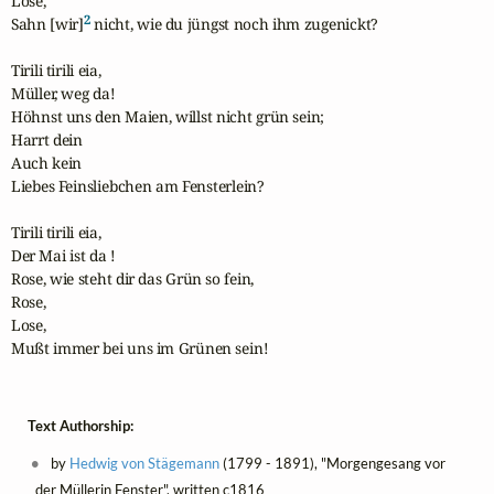
Lose, 

2
Sahn [wir]
 nicht, wie du jüngst noch ihm zugenickt?

Tirili tirili eia,

Müller, weg da!

Höhnst uns den Maien, willst nicht grün sein;

Harrt dein

Auch kein

Liebes Feinsliebchen am Fensterlein?

Tirili tirili eia,

Der Mai ist da !

Rose, wie steht dir das Grün so fein,

Rose,

Lose,

Mußt immer bei uns im Grünen sein!
Text Authorship:
by
Hedwig von Stägemann
(1799 - 1891), "Morgengesang vor
der Müllerin Fenster", written c1816