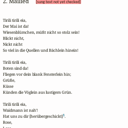
2. Mailied 
[sung text not yet checked]
Tirili tirili eia,

Der Mai ist da!

Wiesenblümchen, müßt nicht so stolz sein!

Blickt nicht,

Nickt nicht 

So viel in die Quellen und Bächlein hinein!

Tirili tirili eia,

Boten sind da!

Fliegen vor dein blank Fensterlein hin;

Grüße, 

Küsse 

Künden die Vöglein aus lustigem Grün.

Tirili tirili eia,

Waidmann ist nah'!

1
Hat uns zu dir [herübergeschickt]
.

Rose, 
