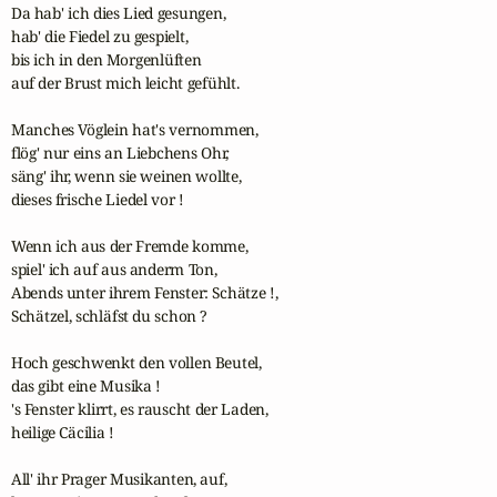
Da hab' ich dies Lied gesungen,

hab' die Fiedel zu gespielt,

bis ich in den Morgenlüften

auf der Brust mich leicht gefühlt.

Manches Vöglein hat's vernommen,

flög' nur eins an Liebchens Ohr,

säng' ihr, wenn sie weinen wollte,

dieses frische Liedel vor !

Wenn ich aus der Fremde komme,

spiel' ich auf aus anderm Ton,

Abends unter ihrem Fenster: Schätze !,

Schätzel, schläfst du schon ?

Hoch geschwenkt den vollen Beutel,

das gibt eine Musika !

's Fenster klirrt, es rauscht der Laden,

heilige Cäcilia !

All' ihr Prager Musikanten, auf,
