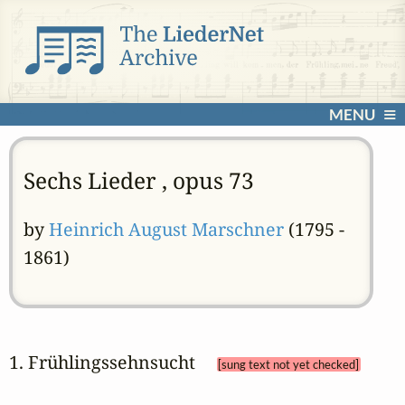
MENU
Sechs Lieder , opus 73
by
Heinrich August Marschner
(1795 -
1861)
1. Frühlingssehnsucht 
[sung text not yet checked]