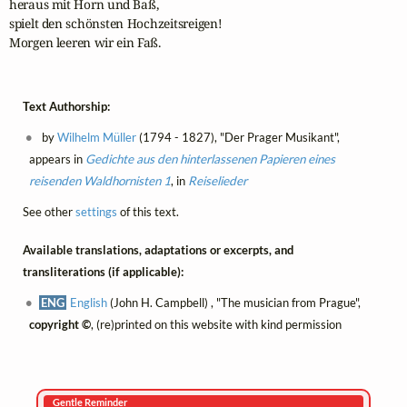
heraus mit Horn und Baß,

spielt den schönsten Hochzeitsreigen!

Morgen leeren wir ein Faß.
Text Authorship:
by
Wilhelm Müller
(1794 - 1827), "Der Prager Musikant",
appears in
Gedichte aus den hinterlassenen Papieren eines
reisenden Waldhornisten 1
, in
Reiselieder
See other
settings
of this text.
Available translations, adaptations or excerpts, and
transliterations (if applicable):
ENG
English
(John H. Campbell) , "The musician from Prague",
copyright ©
, (re)printed on this website with kind permission
Gentle Reminder