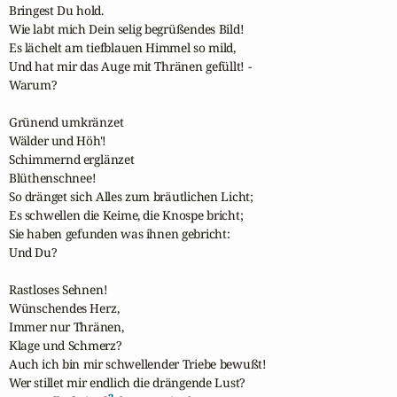
Bringest Du hold.

Wie labt mich Dein selig begrüßendes Bild!

Es lächelt am tiefblauen Himmel so mild,

Und hat mir das Auge mit Thränen gefüllt! -

Warum?

Grünend umkränzet

Wälder und Höh'!

Schimmernd erglänzet

Blüthenschnee!

So dränget sich Alles zum bräutlichen Licht;

Es schwellen die Keime, die Knospe bricht;

Sie haben gefunden was ihnen gebricht:

Und Du?

Rastloses Sehnen!

Wünschendes Herz,

Immer nur Thränen,

Klage und Schmerz?

Auch ich bin mir schwellender Triebe bewußt!

Wer stillet mir endlich die drängende Lust?
