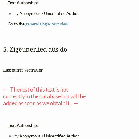
Text Authorship:
by Anonymous / Unidentified Author
Go to the
general single-text view
5. Zigeunerlied aus do
Lasset mit Vertrauen 

 . . . . . . . . . .

— The rest of this text is not
currently in the database but will be
added as soon as we obtain it. —
Text Authorship:
by Anonymous / Unidentified Author