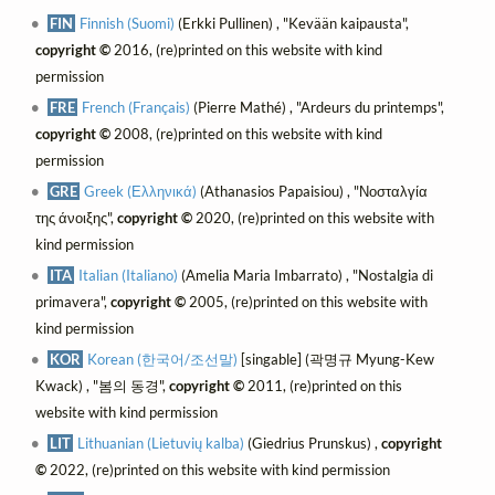
FIN
Finnish (Suomi)
(Erkki Pullinen) , "Kevään kaipausta",
copyright ©
2016, (re)printed on this website with kind
permission
FRE
French (Français)
(Pierre Mathé) , "Ardeurs du printemps",
copyright ©
2008, (re)printed on this website with kind
permission
GRE
Greek (Ελληνικά)
(Athanasios Papaisiou) , "Νοσταλγία
της άνοιξης",
copyright ©
2020, (re)printed on this website with
kind permission
ITA
Italian (Italiano)
(Amelia Maria Imbarrato) , "Nostalgia di
primavera",
copyright ©
2005, (re)printed on this website with
kind permission
KOR
Korean (한국어/조선말)
[singable] (곽명규 Myung-Kew
Kwack) , "봄의 동경",
copyright ©
2011, (re)printed on this
website with kind permission
LIT
Lithuanian (Lietuvių kalba)
(Giedrius Prunskus) ,
copyright
©
2022, (re)printed on this website with kind permission