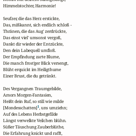
Himmelstochter, Harmonie!

Seufzer, die das Herz erstickte,

Das, mißkannt, sich endlich schloß -

Thränen, die das Aug' zerdrückte,

Das einst viel' umsonst vergoß,

Dankt dir wieder der Entzückte,

Den dein Labequell umfloß.

Der Empfindung zarte Blume,

Die manch frost'ger Blick versengt,

Blüht erquickt im Heiligthume

Einer Brust, die du getränkt.

Des Vergangnen Traumgebilde,

Amors Morgen-Fantasien,

Heißt dein Ruf, so still wie milde

1
[Mondesschatten]
, uns umziehn;

Auf des Lebens Herbstgefilde

Längst verwelkte Veilchen blühn.

Süßer Täuschung Zauberblüthe,

Die Erfahrung knickt und rafft,
