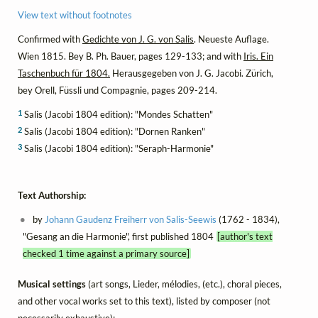
View text without footnotes
Confirmed with
Gedichte von J. G. von Salis
. Neueste Auflage.
Wien 1815. Bey B. Ph. Bauer, pages 129-133; and with
Iris. Ein
Taschenbuch für 1804.
Herausgegeben von J. G. Jacobi. Zürich,
bey Orell, Füssli und Compagnie, pages 209-214.
1
Salis (Jacobi 1804 edition): "Mondes Schatten"
2
Salis (Jacobi 1804 edition): "Dornen Ranken"
3
Salis (Jacobi 1804 edition): "Seraph-Harmonie"
Text Authorship:
by
Johann Gaudenz Freiherr von Salis-Seewis
(1762 - 1834),
"Gesang an die Harmonie", first published 1804
[author's text
checked 1 time against a primary source]
Musical settings
(art songs, Lieder, mélodies, (etc.), choral pieces,
and other vocal works set to this text), listed by composer (not
necessarily exhaustive):