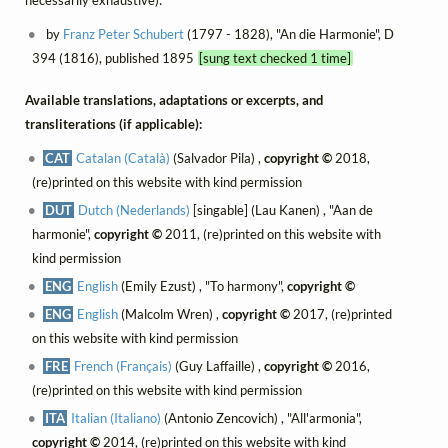
by
Franz Peter Schubert
(1797 - 1828), "An die Harmonie", D
394 (1816), published 1895
[sung text checked 1 time]
Available translations, adaptations or excerpts, and
transliterations (if applicable):
CAT
Catalan (Català)
(Salvador Pila) ,
copyright ©
2018,
(re)printed on this website with kind permission
DUT
Dutch (Nederlands)
[singable] (Lau Kanen) , "Aan de
harmonie",
copyright ©
2011, (re)printed on this website with
kind permission
ENG
English
(Emily Ezust) , "To harmony",
copyright ©
ENG
English
(Malcolm Wren) ,
copyright ©
2017, (re)printed
on this website with kind permission
FRE
French (Français)
(Guy Laffaille) ,
copyright ©
2016,
(re)printed on this website with kind permission
ITA
Italian (Italiano)
(Antonio Zencovich) , "All'armonia",
copyright ©
2014, (re)printed on this website with kind