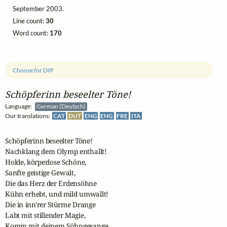
September 2003.
Line count:
30
Word count:
170
Choose for Diff
Schöpferinn beseelter Töne!
Language:
German (Deutsch)
Our translations:
CAT
DUT
ENG
ENG
FRE
ITA
Schöpferinn beseelter Töne!

Nachklang dem Olymp enthallt!

Holde, körperlose Schöne,

Sanfte geistige Gewalt,

Die das Herz der Erdensöhne

Kühn erhebt, und mild umwallt!

Die in inn'rer Stürme Drange

Labt mit stillender Magie,

Komm mit deinem Sühngesange,
