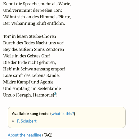
Kennt die Sprache, mehr als Worte,

Und vernimmt der Seelen Ton;

Wähnt sich an des Himmels Pforte,

Der Verbannung Kluft entflohn.

Tön' in leisen Sterbe-Chören

Durch des Todes Nacht uns vor!

Bey des äußern Sinns Zerstören

Weile in des Geistes Ohr!

Die der Erde nicht gehören,

Heb' mit Schwanensang empor!

Löse sanft des Lebens Bande,

Mildre Kampf und Agonie,

Und empfang' im Seelenlande

3
Uns, o [Seraph, Harmonie]
!
Available sung texts: (
what is this?
)
•
F. Schubert
About the headline
(FAQ)