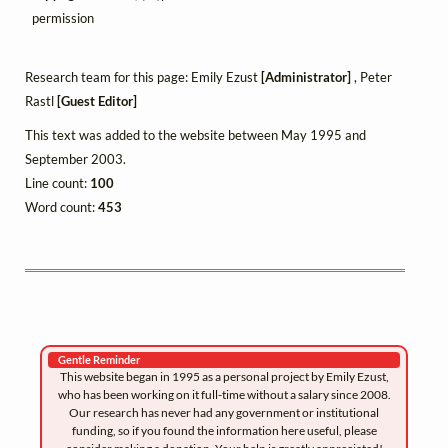
permission
Research team for this page: Emily Ezust
[Administrator]
, Peter
Rastl
[Guest Editor]
This text was added to the website between May 1995 and
September 2003.
Line count:
100
Word count:
453
Gentle Reminder
This website began in 1995 as a personal project by Emily Ezust,
who has been working on it full-time without a salary since 2008.
Our research has never had any government or institutional
funding, so if you found the information here useful, please