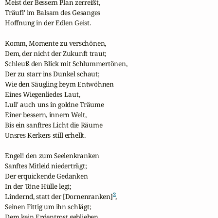
Meist der Bessern Plan zerreißt,

Träufl' im Balsam des Gesanges

Hoffnung in der Edlen Geist.

Komm, Momente zu verschönen,

Dem, der nicht der Zukunft traut;

Schleuß den Blick mit Schlummertönen,

Der zu starr ins Dunkel schaut;

Wie den Säugling beym Entwöhnen

Eines Wiegenliedes Laut,

Lull' auch uns in goldne Träume

Einer bessern, innern Welt,

Bis ein sanftres Licht die Räume

Unsres Kerkers still erhellt.

Engel! den zum Seelenkranken

Sanftes Mitleid niederträgt;

Der erquickende Gedanken

In der Töne Hülle legt;

2
Lindernd, statt der [Dornenranken]
,

Seinen Fittig um ihn schlägt;

Dem kein Erdentrost geblieben,
