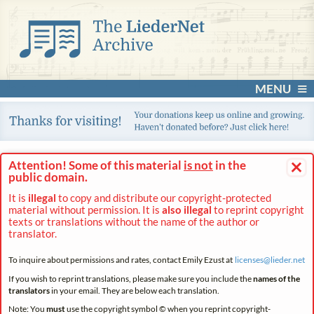
MENU
×
Attention! Some of this material
is not
in the
public domain.
It is
illegal
to copy and distribute our copyright-protected
material without permission. It is
also illegal
to reprint copyright
texts or translations without the name of the author or
translator.
To inquire about permissions and rates, contact Emily Ezust at
licenses@
lieder.
net
If you wish to reprint translations, please make sure you include the
names of the
translators
in your email. They are below each translation.
Note: You
must
use the copyright symbol © when you reprint copyright-