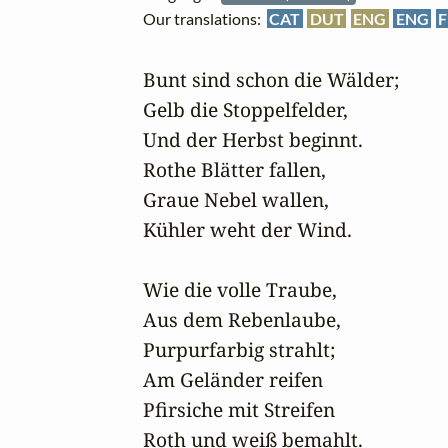
Our translations:
CAT
DUT
ENG
ENG
F
Bunt sind schon die Wälder;

Gelb die Stoppelfelder,

Und der Herbst beginnt.

Rothe Blätter fallen,

Graue Nebel wallen,

Kühler weht der Wind.

Wie die volle Traube,

Aus dem Rebenlaube,

Purpurfarbig strahlt;

Am Geländer reifen

Pfirsiche mit Streifen

Roth und weiß bemahlt.
