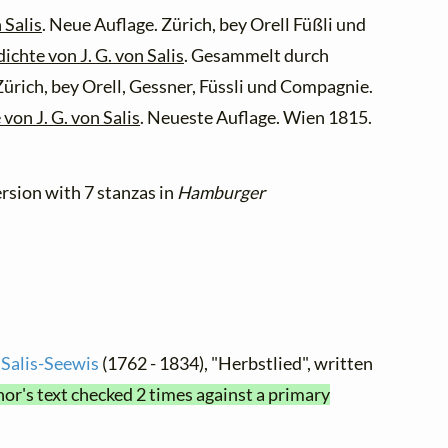
 Salis
. Neue Auflage. Zürich, bey Orell Füßli und
ichte von J. G. von Salis
. Gesammelt durch
ürich, bey Orell, Gessner, Füssli und Compagnie.
von J. G. von Salis
. Neueste Auflage. Wien 1815.
ersion with 7 stanzas in
Hamburger
 Salis-Seewis
(1762 - 1834), "Herbstlied", written
hor's text checked 2 times against a primary