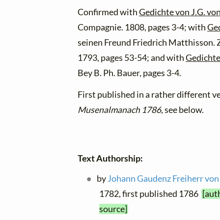
Confirmed with
Gedichte von J.G. von
Compagnie. 1808, pages 3-4; with
Ged
seinen Freund Friedrich Matthisson. Z
1793, pages 53-54; and with
Gedichte 
Bey B. Ph. Bauer, pages 3-4.
First published in a rather different v
Musenalmanach 1786
, see below.
Text Authorship:
by
Johann Gaudenz Freiherr von
1782, first published 1786
[aut
source]