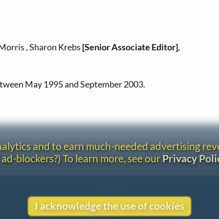
 Morris , Sharon Krebs
[Senior Associate Editor]
,
between May 1995 and September 2003.
analytics and to earn much-needed advertising re
 ad-blockers?) To learn more, see our
Privacy Poli
Contact
Copyright
I acknowledge the use of cookies
Privacy