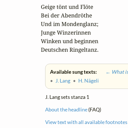
Geige tönt und Flöte

Bei der Abendröthe

Und im Mondenglanz;

Junge Winzerinnen

Winken und beginnen

Deutschen Ringeltanz.
Available sung texts:
← What is 
•
J. Lang
•
H. Nägeli
J. Lang sets stanza 1
About the headline
(FAQ)
View text with all available footnotes