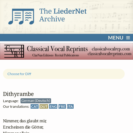
MENU
Choose for Diff
Dithyrambe
Language:
German (Deutsch)
Our translations:
CAT
DUT
ENG
FRE
ITA
Nimmer, das glaubt mir,

Erscheinen die Götter,
