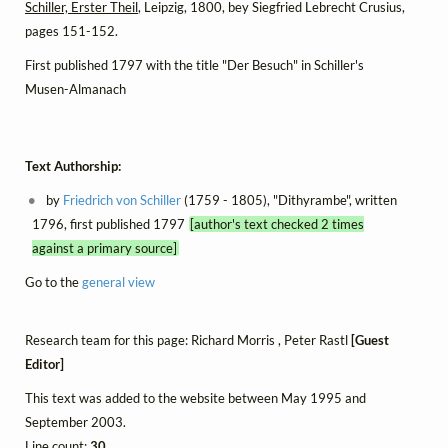
Schiller, Erster Theil
, Leipzig, 1800, bey Siegfried Lebrecht Crusius,
pages 151-152.
First published 1797 with the title "Der Besuch" in Schiller's
Musen-Almanach
Text Authorship:
by
Friedrich von Schiller
(1759 - 1805), "Dithyrambe", written
1796, first published 1797
[author's text checked 2 times
against a primary source]
Go to the
general view
Research team for this page: Richard Morris , Peter Rastl
[Guest
Editor]
This text was added to the website between May 1995 and
September 2003.
Line count:
30