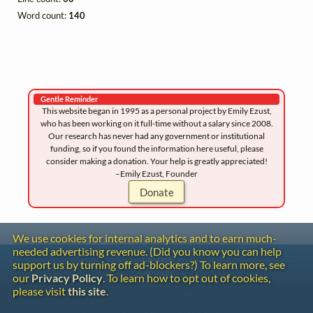
Word count:
140
Gentle Reminder
This website began in 1995 as a personal project by Emily Ezust,
who has been working on it full-time without a salary since 2008.
Our research has never had any government or institutional
funding, so if you found the information here useful, please
consider making a donation. Your help is greatly appreciated!
–Emily Ezust, Founder
Donate
We use cookies for internal analytics and to earn much-
needed advertising revenue. (Did you know you can help
Contact
support us by turning off ad-blockers?) To learn more, see
Copyright
our
Privacy Policy
. To learn how to opt out of cookies,
Privacy
please visit
this site
.