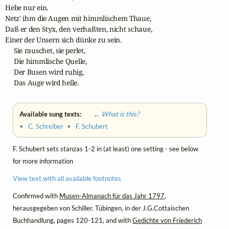
Hebe nur ein.

Netz' ihm die Augen mit himmlischem Thaue,

Daß er den Styx, den verhaßten, nicht schaue,

Einer der Unsern sich dünke zu sein.

     Sie rauschet, sie perlet,

     Die himmlische Quelle,

     Der Busen wird ruhig,

     Das Auge wird helle.
Available sung texts:
← What is this?
•
C. Schreiber
•
F. Schubert
F. Schubert sets stanzas 1-2 in (at least) one setting - see below
for more information
View text with all available footnotes
Confirmed with
Musen-Almanach für das Jahr 1797
,
herausgegeben von Schiller. Tübingen, in der J.G.Cottaischen
Buchhandlung, pages 120-121, and with
Gedichte von Friederich