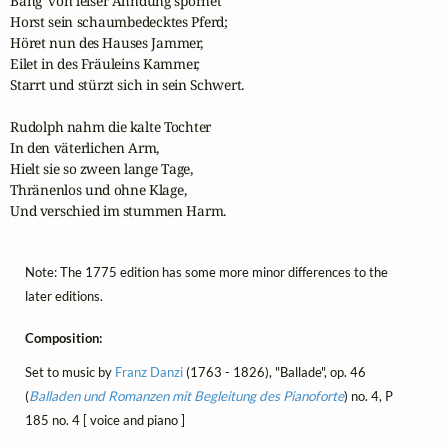
Bang' von leiser Ahndung spornet

Horst sein schaumbedecktes Pferd;

Höret nun des Hauses Jammer,

Eilet in des Fräuleins Kammer,

Starrt und stürzt sich in sein Schwert.

Rudolph nahm die kalte Tochter

In den väterlichen Arm,

Hielt sie so zween lange Tage,

Thränenlos und ohne Klage,

Und verschied im stummen Harm.
Note: The 1775 edition has some more minor differences to the
later editions.
Composition:
Set to music by
Franz Danzi
(1763 - 1826), "Ballade", op. 46
(
Balladen und Romanzen mit Begleitung des Pianoforte
) no. 4, P
185 no. 4 [ voice and piano ]