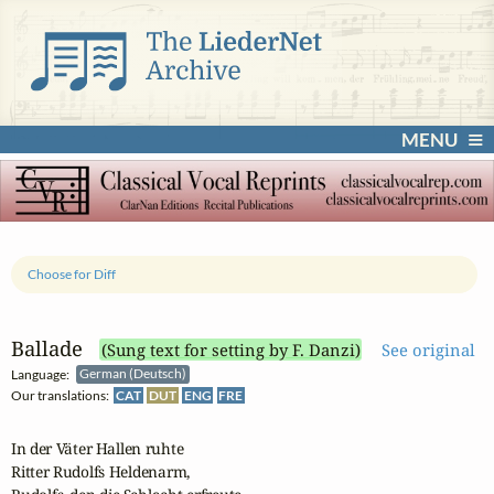
MENU
Choose for Diff
Ballade
(Sung text for setting by F. Danzi)
See original
Language:
German (Deutsch)
Our translations:
CAT
DUT
ENG
FRE
In der Väter Hallen ruhte

Ritter Rudolfs Heldenarm,
