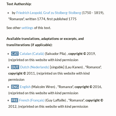
Text Authorship:
by
Friedrich Leopold, Graf zu Stolberg-Stolberg
(1750 - 1819),
"Romanze", written 1774, first published 1775
See other
settings
of this text.
Available translations, adaptations or excerpts, and
transliterations (if applicable):
CAT
Catalan (Català)
(Salvador Pila) ,
copyright ©
2019,
(re)printed on this website with kind permission
DUT
Dutch (Nederlands)
[singable] (Lau Kanen) , "Romance",
copyright ©
2011, (re)printed on this website with kind
permission
ENG
English
(Malcolm Wren) , "Romance",
copyright ©
2016,
(re)printed on this website with kind permission
FRE
French (Français)
(Guy Laffaille) , "Romance",
copyright ©
2012, (re)printed on this website with kind permission