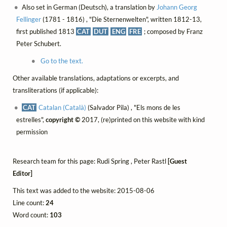
Also set in German (Deutsch), a translation by
Johann Georg
Fellinger
(1781 - 1816) , "Die Sternenwelten", written 1812-13,
first published 1813
CAT
DUT
ENG
FRE
; composed by Franz
Peter Schubert.
Go to the text.
Other available translations, adaptations or excerpts, and
transliterations (if applicable):
CAT
Catalan (Català)
(Salvador Pila) , "Els mons de les
estrelles",
copyright ©
2017, (re)printed on this website with kind
permission
Research team for this page: Rudi Spring , Peter Rastl
[Guest
Editor]
This text was added to the website: 2015-08-06
Line count:
24
Word count:
103