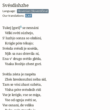
Svésdishzhe
Language:
Slovenian (Slovenščina)
Our translations:
CAT
1
Tukej [gori]
 se nesnáni

   Vélki svéti súzhejo,

S' luzhjo sonza so obdáni,

   Krógle póte tékajo;

Svésda svésdi je soséda,

   Njih sa nas shtevíla ní,

Ena v' drugo svétlo gléda,

   Vsaka Boshjo zhest gori.

Svétla zésta je raspéta

   Zhés breskonzhni néba sid,

Tam se vósi zhast ozhéta,

   Visha póte svésdnih rid:

Vse je króglo, vse se miga,

   Vse od ognja svéti se,

Vse osnani, de velika
