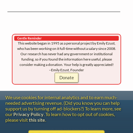
Gentle Reminder
This website began in 1995 as a personal project by Emily Ezust,
who has been working on it full-time without a salary since 2008.
Our research has never had any government or institutional
funding, so if you found the information here useful, please
consider making a donation. Your help is greatly appreciated!
–Emily Ezust, Founder
Donate
We use cookies for internal analytics and to earn much-
needed advertising revenue. (Did you know you can help
Contact
support us by turning off ad-blockers?) To learn more, see
Copyright
our
Privacy Policy
. To learn how to opt out of cookies,
Privacy
please visit
this site
.
Copyright © 2026 The LiederNet Archive