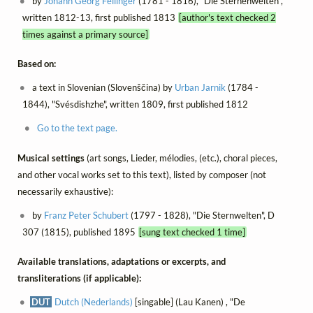
by
Johann Georg Fellinger
(1781 - 1816), "Die Sternenwelten",
written 1812-13, first published 1813
[author's text checked 2
times against a primary source]
Based on:
a text in Slovenian (Slovenščina) by
Urban Jarnik
(1784 -
1844), "Svésdishzhe", written 1809, first published 1812
Go to the text page.
Musical settings
(art songs, Lieder, mélodies, (etc.), choral pieces,
and other vocal works set to this text), listed by composer (not
necessarily exhaustive):
by
Franz Peter Schubert
(1797 - 1828), "Die Sternwelten", D
307 (1815), published 1895
[sung text checked 1 time]
Available translations, adaptations or excerpts, and
transliterations (if applicable):
DUT
Dutch (Nederlands)
[singable] (Lau Kanen) , "De