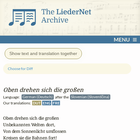
MENU
Show text and translation together
Choose for Diff
Oben drehen sich die großen
Language:
German (Deutsch)
after the
Slovenian (Slovenščina)
Our translations:
DUT
ENG
FRE
Oben drehen sich die großen

Unbekannten Welten dort,

Von dem Sonnenlicht umflossen

Kreisen sie die Bahnen fort!
