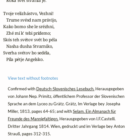
   Roka svét stvaríla je.

Tvoje velizhástvo, Vezhni!

   Trume svésd nam právijo,

Kako bomo she le srézhni,

   Zhé mí k' tebi prídemo;

Skós teh svétov svét bo péla

   Nasha dusha Stvarniko,

Sverha svétov bo sedéla,

   Píla pétje Angelsko.
View text without footnotes
Confirmed with
Deutsch-Slovenisches Lesebuch.
Herausgegeben
von Johann Nep. Primitz, öffentlichem Professor der Slovenischen
Sprache an dem Lyceo zu Grätz. Grätz, Im Verlage bey Josepha
Miller, 1813, pages 64-65; and with
Selam. Ein Almanach für
Freunde des Mannigfaltigen.
Herausgegeben von I.F.Castelli.
Dritter Jahrgang 1814. Wien, gedruckt und im Verlage bey Anton
Strauß, pages 312-315.