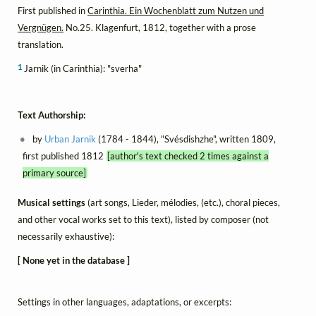
First published in
Carinthia. Ein Wochenblatt zum Nutzen und
Vergnügen.
No.25. Klagenfurt, 1812, together with a prose
translation.
1
Jarnik (in Carinthia): "sverha"
Text Authorship:
by
Urban Jarnik
(1784 - 1844), "Svésdishzhe", written 1809,
first published 1812
[author's text checked 2 times against a
primary source]
Musical settings
(art songs, Lieder, mélodies, (etc.), choral pieces,
and other vocal works set to this text), listed by composer (not
necessarily exhaustive):
[ None yet in the database ]
Settings in other languages, adaptations, or excerpts: