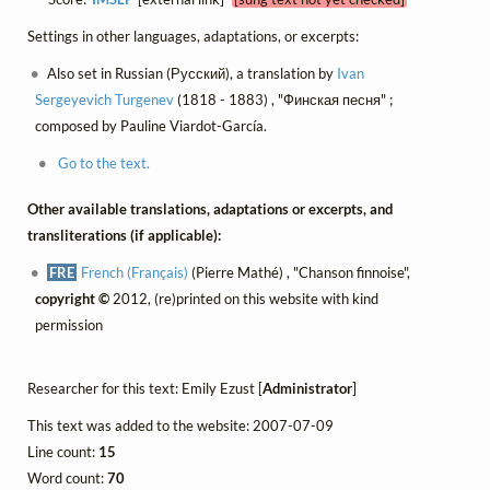
Settings in other languages, adaptations, or excerpts:
Also set in Russian (Русский), a translation by
Ivan
Sergeyevich Turgenev
(1818 - 1883) , "Финская песня" ;
composed by Pauline Viardot-García.
Go to the text.
Other available translations, adaptations or excerpts, and
transliterations (if applicable):
FRE
French (Français)
(Pierre Mathé) , "Chanson finnoise",
copyright ©
2012, (re)printed on this website with kind
permission
Researcher for this text: Emily Ezust [
Administrator
]
This text was added to the website: 2007-07-09
Line count:
15
Word count:
70