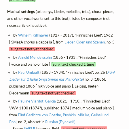
Musical settings
(art songs, Lieder, mélodies, (etc.), choral pieces,
and other vocal works set to this text), listed by composer (not
necessarily exhaustive):
by
Wilhelm Killmayer
(1927 - 2017), "Finnisches Lied", 1962
[ SMezA chorus a cappella ], from
Lieder, Oden und Szenen
, no. 5
[sung text not yet checked]
by
Arnold Mendelssohn
(1855 - 1933), "Finnisches Lied"
[ voice and piano or lute ]
[sung text checked 1 time]
by
Paul Umlauft
(1853 - 1934), "Finnisches Lied", op. 26 (
Fünf
Lieder für 1 hohe Singstimme mit Pianoforte
) no. 3 (1886),
published 1886 [ high voice and piano ], Leipzig, Rieter-
Biedermann
[sung text not yet checked]
by
Pauline Viardot-García
(1821 - 1910), "Finnisches Lied",
VWV 1100 (1874?), published 1874 [ medium voice and piano ],
from
Fünf Gedichte von Goethe, Pushkin, Mörike, Geibel und
Pohl
, no. 2, also set in
Russian (Русский)
Score:
IMSLP
[external link]
[sung text not yet checked]