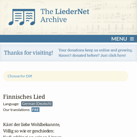
MENU
Choose for Diff
Finnisches Lied
Language:
German (Deutsch)
Our translations:
FRE
Käm' der liebe Wohlbekannte,

Völlig so wie er geschieden:
