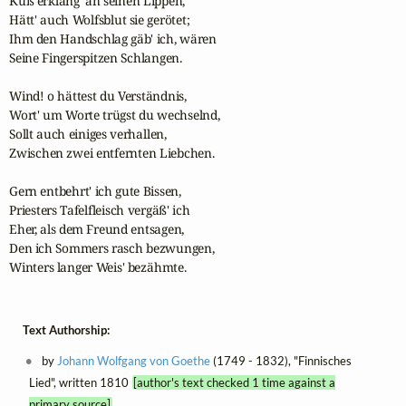
Kuß erkläng' an seinen Lippen,

Hätt' auch Wolfsblut sie gerötet;

Ihm den Handschlag gäb' ich, wären

Seine Fingerspitzen Schlangen.

Wind! o hättest du Verständnis,

Wort' um Worte trügst du wechselnd,

Sollt auch einiges verhallen,

Zwischen zwei entfernten Liebchen.

Gern entbehrt' ich gute Bissen,

Priesters Tafelfleisch vergäß' ich

Eher, als dem Freund entsagen,

Den ich Sommers rasch bezwungen,

Winters langer Weis' bezähmte.
Text Authorship:
by
Johann Wolfgang von Goethe
(1749 - 1832), "Finnisches
Lied", written 1810
[author's text checked 1 time against a
primary source]