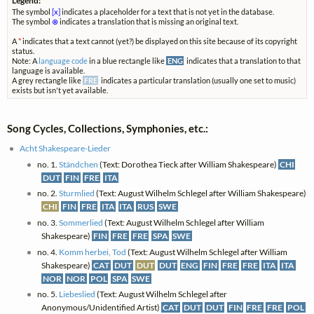
Legend:
The symbol
[x]
indicates a placeholder for a text that is not yet in the database.
The symbol
⊗
indicates a translation that is missing an original text.
A
*
indicates that a text cannot (yet?) be displayed on this site because of its copyright
status.
Note: A
language code
in a blue rectangle like
ENG
indicates that a translation to that
language is available.
A grey rectangle like
FRE
indicates a particular translation (usually one set to music)
exists but isn't yet available.
Song Cycles, Collections, Symphonies, etc.:
Acht Shakespeare-Lieder
no. 1.
Ständchen
(Text: Dorothea Tieck after William Shakespeare)
CHI
DUT
FIN
FRE
ITA
no. 2.
Sturmlied
(Text: August Wilhelm Schlegel after William Shakespeare)
CHI
FIN
FRE
ITA
ITA
RUS
SWE
no. 3.
Sommerlied
(Text: August Wilhelm Schlegel after William
Shakespeare)
FIN
FRE
FRE
SPA
SWE
no. 4.
Komm herbei, Tod
(Text: August Wilhelm Schlegel after William
Shakespeare)
CAT
DUT
DUT
DUT
ENG
FIN
FRE
FRE
ITA
ITA
NOR
NOR
POL
SPA
SWE
no. 5.
Liebeslied
(Text: August Wilhelm Schlegel after
Anonymous/Unidentified Artist)
CAT
DUT
DUT
FIN
FRE
FRE
POL