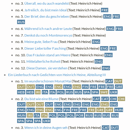
no. 3.
Überall, wo du auch wandelst
(Text: Heinrich Heine)
no. 4.
Ja freilich, du bist mein Ideal
(Text: Heinrich Heine)
FRE
no. 5.
Der Brief, den du geschrieben
(Text: Heinrich Heine)
ENG
FRE
RUS
no. 6.
Während ich nach andrer Leute
(Text: Heinrich Heine)
ENG
FRE
no. 7.
Denkst du noch Montmorencys
(Text: Heinrich Heine)
no. 8.
Meine gute, liebe Frau
(Text: Heinrich Heine)
ENG
no. 9.
Dieser Liebe toller Fasching
(Text: Heinrich Heine)
ENG
FRE
no. 10.
Das Fräulein stand am Meere
(Text: Heinrich Heine)
ENG
no. 11.
Mittelalterliche Roheit
(Text: Heinrich Heine)
ENG
no. 12.
Diese Damen, sie verstehen
(Text: Heinrich Heine)
ENG
Ein Liederbuch nach Gedichten von Heinrich Heine, Abteilung III
no. 1.
Im wunderschönen Monat Mai
(Text: Heinrich Heine)
CAT
DUT
DUT
DUT
ENG
ENG
ENG
ENG
ENG
FIN
FRE
FRE
FRE
GRE
HEB
HEB
IRI
ITA
ITA
POL
RUS
RUS
SPA
SPA
SWE
UKR
no. 2.
Du bist wie eine Blume
(Text: Heinrich Heine)
CAT
CAT
CHI
CHI
DUT
DUT
DUT
DUT
ENG
ENG
ENG
ENG
ENG
ENG
ENG
ENG
ENG
ENG
ENG
ENG
FIN
FRE
FRE
FRE
GRE
GRE
HUN
HUN
IRI
ITA
ITA
POL
POL
POL
POR
RUS
RUS
RUS
RUS
SPA
SPA
SPA
UKR
no. 3.
Wenn ich in deine Augen seh
(Text: Heinrich Heine)
CAT
DUT