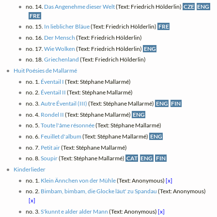
no. 14.
Das Angenehme dieser Welt
(Text: Friedrich Hölderlin)
CZE
ENG
FRE
no. 15.
In lieblicher Bläue
(Text: Friedrich Hölderlin)
FRE
no. 16.
Der Mensch
(Text: Friedrich Hölderlin)
no. 17.
Wie Wolken
(Text: Friedrich Hölderlin)
ENG
no. 18.
Griechenland
(Text: Friedrich Hölderlin)
Huit Poésies de Mallarmé
no. 1.
Éventail I
(Text: Stéphane Mallarmé)
no. 2.
Éventail II
(Text: Stéphane Mallarmé)
no. 3.
Autre Éventail (III)
(Text: Stéphane Mallarmé)
ENG
FIN
no. 4.
Rondel II
(Text: Stéphane Mallarmé)
ENG
no. 5.
Toute l'âme résonnée
(Text: Stéphane Mallarmé)
no. 6.
Feuillet d'album
(Text: Stéphane Mallarmé)
ENG
no. 7.
Petit air
(Text: Stéphane Mallarmé)
no. 8.
Soupir
(Text: Stéphane Mallarmé)
CAT
ENG
FIN
Kinderlieder
no. 1.
Klein Ännchen von der Mühle
(Text: Anonymous)
[x]
no. 2.
Bimbam, bimbam, die Glocke läut' zu Spandau
(Text: Anonymous)
[x]
no. 3.
S'kunnt e alder alder Mann
(Text: Anonymous)
[x]