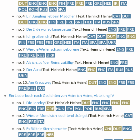
DUT
ENG
ENG
ENG
FIN
FRE
FRE
FRE
GRE
HEB
IRI
ITA
POL
ROM
RUS
SPA
SPA
no. 4.
Ein Jüngling liebt ein Mädchen
(Text: Heinrich Heine)
CAT
DUT
DUT
ENG
ENG
FIN
FRE
FRE
GRE
HEB
ITA
RUS
SPA
no. 5.
Die Erde war so lange geizig
(Text: Heinrich Heine)
ENG
FRE
FRE
no. 6.
Ich grolle nicht
(Text: Heinrich Heine)
CAT
DUT
DUT
ENG
ENG
FIN
FRE
FRE
FRE
GRE
HEB
ITA
ITA
SPA
SPA
UKR
no. 7.
Wie die Wellenschaumgeborene
(Text: Heinrich Heine)
ENG
FRE
FRE
FRE
RUS
UKR
no. 8.
Als ich, auf der Reise, zufällig
(Text: Heinrich Heine)
ENG
FRE
no. 9.
Der Asra
(Text: Heinrich Heine)
ENG
ENG
ENG
ITA
RUS
RUS
UKR
no. 10.
Am Kreuzweg
(Text: Heinrich Heine)
DUT
ENG
ENG
FRE
FRE
FRE
RUS
RUS
Ein Liederbuch nach Gedichten von Heinrich Heine, Abteilung IV
no. 1.
Die Loreley
(Text: Heinrich Heine)
DUT
ENG
ENG
ENG
ENG
ENG
FIN
FRE
GRE
HUN
ITA
POL
POR
RUS
SPA
no. 2.
Wie der Mond sich leuchtend dränget
(Text: Heinrich Heine)
CAT
ENG
FRE
ITA
no. 3.
Es fällt ein Stern herunter
(Text: Heinrich Heine)
CHI
DUT
ENG
FRE
FRE
FRE
HEB