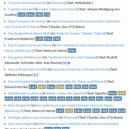
Chanson de la mal mariée
(in
Rêveries
) (Text: Volkslieder )
Cophtisches Lied
(in
Lieder, Oden und Szenen
) (Text: Johann Wolfgang von
Goethe)
CAT
ENG
FRE
ITA
Dans la maison de Doleur
(in
Sept Rondeaux nach französischen Gedichten
von Charles d'Orléans
) (Text: Charles, Duc d'Orléans)
Das Angenehme dieser Welt
(in
Hölderlin-Lieder: Zweiter Zyklus
) (Text:
Friedrich Hölderlin)
CZE
ENG
FRE
Das Fräulein stand am Meere
(in
Ein Liederbuch nach Gedichten von Heinrich
Heine, Abteilung II
) (Text: Heinrich Heine)
ENG
Das ganze Weltenrund
(in
Geistliche Hymnen und Gesänge
) (Text: Rudolf
Alexander Schröder after Jean Racine)
[x]
⊗
Das Licht auf dem Scheffel
(in
Neue Sprichwörter und Geschichten
) (Text:
Wilhelm Killmayer)
[x]
*
Das verlassene Mägdlein
(in
Mörike-Lieder für Tenor und Klavier
) (Text:
Eduard Mörike)
CAT
DUT
ENG
ENG
FRE
FRE
ITA
SPA
Dedyke men a salanna
(in
Sieben Lieder der Sappho
) (Text: Sappho)
ENG
ENG
ENG
FRE
FRE
GER
GER
GER
GER
ITA
ITA
ITA
ITA
RUS
SAN
SWE
Dein Angesicht
(in
Ein Liederbuch nach Gedichten von Heinrich Heine,
Abteilung I
) (Text: Heinrich Heine)
CAT
DUT
ENG
ENG
FRE
FRE
POL
RUS
De legier pleure à qui la lippe pent
(in
Rêveries
) (Text: Charles, Duc d'Orléans)
Dem Sonnengott
(in
Drei Gesänge nach Hölderlin für Bariton und Klavier
)