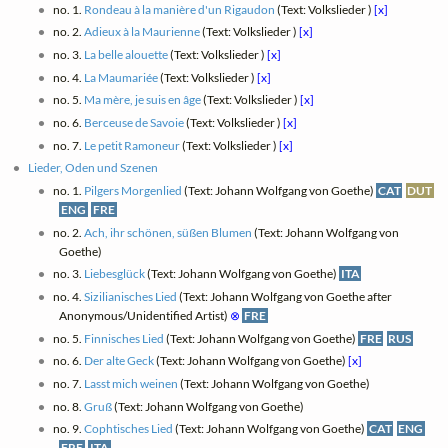
no. 1.
Rondeau à la manière d'un Rigaudon
(Text: Volkslieder )
[x]
no. 2.
Adieux à la Maurienne
(Text: Volkslieder )
[x]
no. 3.
La belle alouette
(Text: Volkslieder )
[x]
no. 4.
La Maumariée
(Text: Volkslieder )
[x]
no. 5.
Ma mère, je suis en âge
(Text: Volkslieder )
[x]
no. 6.
Berceuse de Savoie
(Text: Volkslieder )
[x]
no. 7.
Le petit Ramoneur
(Text: Volkslieder )
[x]
Lieder, Oden und Szenen
no. 1.
Pilgers Morgenlied
(Text: Johann Wolfgang von Goethe)
CAT
DUT
ENG
FRE
no. 2.
Ach, ihr schönen, süßen Blumen
(Text: Johann Wolfgang von
Goethe)
no. 3.
Liebesglück
(Text: Johann Wolfgang von Goethe)
ITA
no. 4.
Sizilianisches Lied
(Text: Johann Wolfgang von Goethe after
Anonymous/Unidentified Artist)
⊗
FRE
no. 5.
Finnisches Lied
(Text: Johann Wolfgang von Goethe)
FRE
RUS
no. 6.
Der alte Geck
(Text: Johann Wolfgang von Goethe)
[x]
no. 7.
Lasst mich weinen
(Text: Johann Wolfgang von Goethe)
no. 8.
Gruß
(Text: Johann Wolfgang von Goethe)
no. 9.
Cophtisches Lied
(Text: Johann Wolfgang von Goethe)
CAT
ENG
FRE
ITA