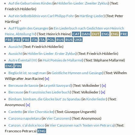
Auf die Geburt eines Kindes
(in
Hölderlin-Lieder: Zweiter Zyklus
) (Text:
Friedrich Hölderlin)
Auf ein Selbstbildnis von Carl Philipp Fohr
(in
Härtling-Lieder
) (Text: Peter
Härtling)
*
Auf Flügeln des Gesanges
(in
Ein Liederbuch nach Gedichten von Heinrich
Heine, Abteilung IV
) (Text: Heinrich Heine)
CAT
DAN
DUT
ENG
ENG
FRE
FRE
FRE
FRE
ITA
ITA
POL
RUS
RUS
UKR
Aussicht
(Text: Friedrich Hölderlin)
Aussicht
(in
Hölderlin-Lieder: Erster Zyklus
) (Text: Friedrich Hölderlin)
Autre Éventail (III)
(in
Huit Poésies de Mallarmé
) (Text: Stéphane Mallarmé)
ENG
FIN
Beglückt ist, so sagt man
(in
Geistliche Hymnen und Gesänge
) (Text: Wilhelm
Willige after Jean Racine)
[x]
Berceuse de Savoie
(in
Le petit Savoyard
) (Text: Volkslieder )
[x]
Berceuse
(in
Französisches Liederbuch
) (Text: Volkslieder )
[x]
Bimbam, bimbam, die Glocke läut' zu Spandau
(in
Kinderlieder
) (Text:
Anonymous)
[x]
Cantetto
(in
Vier Chorstücke
) (Text: Giuseppe Ungaretti)
Canzona napoletana
(in
Vier Canzonen
) (Text: Anonymous)
Canzon, s'al dolce loco
(in
Vier Canzonen nach Texten von Petrarca
) (Text:
Francesco Petrarca)
ENG