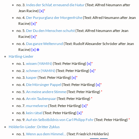
no. 3.
Indes der Schlaf, erneuend die Natur
(Text: Alfred Neumann after
Jean Racine)
[x]
*
no. 4.
Der Purpurglanz der Morgenfrühe
(Text: Alfred Neumann after Jean
Racine)
[x]
*
no. 5.
Der Du den Menschen schufst
(Text: Alfred Neumann after Jean
Racine)
[x]
*
no. 6.
Das ganze Weltenrund
(Text: Rudolf Alexander Schröder after Jean
Racine)
[x]
⊗
Härtling-Lieder
no. 1.
wissen (YAMIN)
(Text: Peter Härtling)
[x]
*
no. 2.
schmerz (YAMIN)
(Text: Peter Härtling)
[x]
*
no. 3.
kasper
(Text: Peter Härtling)
[x]
*
no. 4.
Die Mörsinger Pappel
(Text: Peter Härtling)
[x]
*
no. 5.
An meine andere Stimme
(Text: Peter Härtling)
*
no. 6.
An ein Taubenpaar
(Text: Peter Härtling)
*
no. 7.
murmelverse
(Text: Peter Härtling)
[x]
*
no. 8.
kein rätsel
(Text: Peter Härtling)
[x]
*
no. 9.
Auf ein Selbstbildnis von Carl Philipp Fohr
(Text: Peter Härtling)
*
Hölderlin-Lieder: Dritter Zyklus
no. 1.
Wenn aus dem Himmel...
(Text: Friedrich Hölderlin)