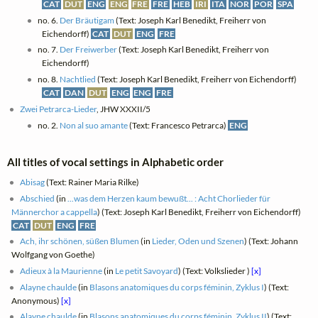
CAT
DUT
ENG
ENG
FRE
FRE
HEB
IRI
ITA
NOR
POR
SPA
no. 6.
Der Bräutigam
(Text: Joseph Karl Benedikt, Freiherr von
Eichendorff)
CAT
DUT
ENG
FRE
no. 7.
Der Freiwerber
(Text: Joseph Karl Benedikt, Freiherr von
Eichendorff)
no. 8.
Nachtlied
(Text: Joseph Karl Benedikt, Freiherr von Eichendorff)
CAT
DAN
DUT
ENG
ENG
FRE
Zwei Petrarca-Lieder
, JHW XXXII/5
no. 2.
Non al suo amante
(Text: Francesco Petrarca)
ENG
All titles of vocal settings in Alphabetic order
Abisag
(Text: Rainer Maria Rilke)
Abschied
(in
...was dem Herzen kaum bewußt... : Acht Chorlieder für
Männerchor a cappella
) (Text: Joseph Karl Benedikt, Freiherr von Eichendorff)
CAT
DUT
ENG
FRE
Ach, ihr schönen, süßen Blumen
(in
Lieder, Oden und Szenen
) (Text: Johann
Wolfgang von Goethe)
Adieux à la Maurienne
(in
Le petit Savoyard
) (Text: Volkslieder )
[x]
Alayne chaulde
(in
Blasons anatomiques du corps féminin, Zyklus I
) (Text:
Anonymous)
[x]
Alayne chaulde
(in
Blasons anatomiques du corps féminin, Zyklus II
) (Text: