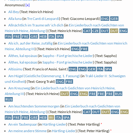
Anonymous)
[x]
Ali Bey
(Text: Heinrich Heine)
Alla luna
(in
Tre Canti di Leopardi
) (Text: Giacomo Leopardi)
ENG
GER
Allnächtlich im Traume seh' ich dich
(in
Ein Liederbuch nach Gedichten von
Heinrich Heine, Abteilung I
) (Text: Heinrich Heine)
CAT
CZE
DUT
DUT
ENG
FIN
FRE
FRE
GRE
HEB
ITA
SPA
Als ich, auf der Reise, zufällig
(in
Ein Liederbuch nach Gedichten von Heinrich
Heine, Abteilung III
) (Text: Heinrich Heine)
ENG
FRE
Älthes, kal epoäsas
(in
Sappho - Fünf griechische Lieder
) (Text: Sappho)
Älthes, kal epoäsas
(in
Sappho - Fünf griechische Lieder
) (Text: Sappho)
Altissimu
(Text: Francis of Assisi, Saint )
ENG
ENG
GER
ITA
SPA
Am Hügel (Geistliche Dämmerung, 1. Fassung)
(in
Trakl-Lieder II : Schweigen
und Kindheit
) (Text: Georg Trakl)
ENG
FRE
Am Kreuzweg
(in
Ein Liederbuch nach Gedichten von Heinrich Heine,
Abteilung III
) (Text: Heinrich Heine)
DUT
ENG
ENG
FRE
FRE
FRE
RUS
RUS
Am leuchtenden Sommermorgen
(in
Ein Liederbuch nach Gedichten von
Heinrich Heine, Abteilung I
) (Text: Heinrich Heine)
CAT
DUT
DUT
ENG
ENG
FIN
FRE
FRE
GRE
HEB
IRI
ITA
SPA
An ein Taubenpaar
(in
Härtling-Lieder
) (Text: Peter Härtling)
*
An meine andere Stimme
(in
Härtling-Lieder
) (Text: Peter Härtling)
*