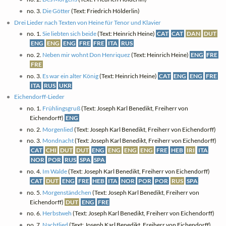
no. 3.
Die Götter
(Text: Friedrich Hölderlin)
Drei Lieder nach Texten von Heine für Tenor und Klavier
no. 1.
Sie liebten sich beide
(Text: Heinrich Heine)
CAT
CAT
DAN
DUT
ENG
ENG
ENG
FRE
FRE
ITA
RUS
no. 2.
Neben mir wohnt Don Henriquez
(Text: Heinrich Heine)
ENG
FRE
FRE
no. 3.
Es war ein alter König
(Text: Heinrich Heine)
CAT
ENG
ENG
FRE
ITA
RUS
UKR
Eichendorff-Lieder
no. 1.
Frühlingsgruß
(Text: Joseph Karl Benedikt, Freiherr von
Eichendorff)
ENG
no. 2.
Morgenlied
(Text: Joseph Karl Benedikt, Freiherr von Eichendorff)
no. 3.
Mondnacht
(Text: Joseph Karl Benedikt, Freiherr von Eichendorff)
CAT
CHI
DUT
DUT
ENG
ENG
ENG
ENG
FRE
HEB
IRI
ITA
NOR
POR
RUS
SPA
SPA
no. 4.
Im Walde
(Text: Joseph Karl Benedikt, Freiherr von Eichendorff)
CAT
DUT
ENG
FRE
HEB
ITA
NOR
POR
POR
RUS
SPA
no. 5.
Morgenständchen
(Text: Joseph Karl Benedikt, Freiherr von
Eichendorff)
DUT
ENG
FRE
no. 6.
Herbstweh
(Text: Joseph Karl Benedikt, Freiherr von Eichendorff)
no. 7.
Nachtlied
(Text: Joseph Karl Benedikt, Freiherr von Eichendorff)