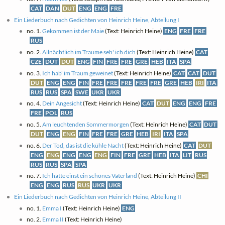
CAT
DAN
DUT
ENG
ENG
FRE
Ein Liederbuch nach Gedichten von Heinrich Heine, Abteilung I
no. 1.
Gekommen ist der Maie
(Text: Heinrich Heine)
ENG
FRE
FRE
RUS
no. 2.
Allnächtlich im Traume seh' ich dich
(Text: Heinrich Heine)
CAT
CZE
DUT
DUT
ENG
FIN
FRE
FRE
GRE
HEB
ITA
SPA
no. 3.
Ich hab' im Traum geweinet
(Text: Heinrich Heine)
CAT
CAT
DUT
DUT
ENG
ENG
FIN
FRE
FRE
FRE
FRE
FRE
GRE
HEB
IRI
ITA
RUS
RUS
SPA
SWE
UKR
UKR
no. 4.
Dein Angesicht
(Text: Heinrich Heine)
CAT
DUT
ENG
ENG
FRE
FRE
POL
RUS
no. 5.
Am leuchtenden Sommermorgen
(Text: Heinrich Heine)
CAT
DUT
DUT
ENG
ENG
FIN
FRE
FRE
GRE
HEB
IRI
ITA
SPA
no. 6.
Der Tod, das ist die kühle Nacht
(Text: Heinrich Heine)
CAT
DUT
ENG
ENG
ENG
ENG
ENG
FIN
FRE
GRE
HEB
ITA
LIT
RUS
RUS
RUS
SPA
SPA
no. 7.
Ich hatte einst ein schönes Vaterland
(Text: Heinrich Heine)
CHI
ENG
ENG
RUS
RUS
UKR
UKR
Ein Liederbuch nach Gedichten von Heinrich Heine, Abteilung II
no. 1.
Emma I
(Text: Heinrich Heine)
ENG
no. 2.
Emma II
(Text: Heinrich Heine)