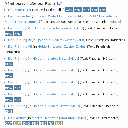
Alfred Neumann after Jean Racine)
[x]
*
Der Feuerreiter
(Text: Eduard Mörike)
CAT
ENG
FRE
FRE
ITA
Der Freiwerber
(in
...wie in Welschland lau und blau... : Acht Chorlieder für
Männerchor a cappella
) (Text: Joseph Karl Benedikt, Freiherr von Eichendorff)
Der Frühling V
(in
Hölderlin-Lieder: Zweiter Zyklus
) (Text: Friedrich Hölderlin)
ENG
ENG
Der Frühling VI
(in
Hölderlin-Lieder: Zweiter Zyklus
) (Text: Friedrich Hölderlin)
Der Frühling VII
(in
Hölderlin-Lieder: Zweiter Zyklus
) (Text: Friedrich
Hölderlin)
Der Frühling
(in
Hölderlin-Lieder: Erster Zyklus
) (Text: Friedrich Hölderlin)
ENG
Der Frühling
(in
Hölderlin-Lieder: Erster Zyklus
) (Text: Friedrich Hölderlin)
ENG
Der Frühling
(in
Hölderlin-Lieder: Erster Zyklus
) (Text: Friedrich Hölderlin)
ENG
FRE
Der Frühling
(in
Hölderlin-Lieder: Erster Zyklus
) (Text: Friedrich Hölderlin)
ENG
FRE
Der Frühling
(in
Hölderlin-Lieder: Dritter Zyklus
) (Text: Friedrich Hölderlin)
ENG
Der Gärtner
(in
Mörike-Lieder für Tenor und Klavier
) (Text: Eduard Mörike)
CAT
DUT
ENG
FRE
FRE
ITA
RUS