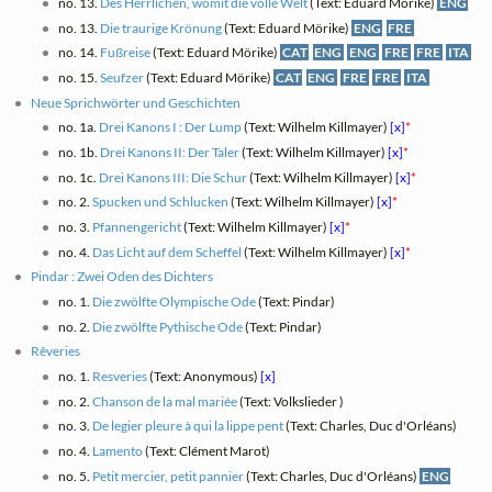
no. 13.
Des Herrlichen, womit die volle Welt
(Text: Eduard Mörike)
ENG
no. 13.
Die traurige Krönung
(Text: Eduard Mörike)
ENG
FRE
no. 14.
Fußreise
(Text: Eduard Mörike)
CAT
ENG
ENG
FRE
FRE
ITA
no. 15.
Seufzer
(Text: Eduard Mörike)
CAT
ENG
FRE
FRE
ITA
Neue Sprichwörter und Geschichten
no. 1a.
Drei Kanons I : Der Lump
(Text: Wilhelm Killmayer)
[x]
*
no. 1b.
Drei Kanons II: Der Taler
(Text: Wilhelm Killmayer)
[x]
*
no. 1c.
Drei Kanons III: Die Schur
(Text: Wilhelm Killmayer)
[x]
*
no. 2.
Spucken und Schlucken
(Text: Wilhelm Killmayer)
[x]
*
no. 3.
Pfannengericht
(Text: Wilhelm Killmayer)
[x]
*
no. 4.
Das Licht auf dem Scheffel
(Text: Wilhelm Killmayer)
[x]
*
Pindar : Zwei Oden des Dichters
no. 1.
Die zwölfte Olympische Ode
(Text: Pindar)
no. 2.
Die zwölfte Pythische Ode
(Text: Pindar)
Rêveries
no. 1.
Resveries
(Text: Anonymous)
[x]
no. 2.
Chanson de la mal mariée
(Text: Volkslieder )
no. 3.
De legier pleure à qui la lippe pent
(Text: Charles, Duc d'Orléans)
no. 4.
Lamento
(Text: Clément Marot)
no. 5.
Petit mercier, petit pannier
(Text: Charles, Duc d'Orléans)
ENG