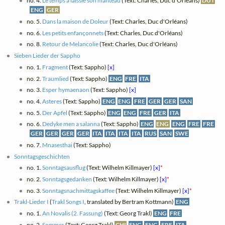
no. 4.
Le temps a laissié son manteau
(Text: Charles, Duc d'Orléans)
DUT
ENG
GER
no. 5.
Dans la maison de Doleur
(Text: Charles, Duc d'Orléans)
no. 6.
Les petits enfançonnets
(Text: Charles, Duc d'Orléans)
no. 8.
Retour de Melancolie
(Text: Charles, Duc d'Orléans)
Sieben Lieder der Sappho
no. 1.
Fragment
(Text: Sappho)
[x]
no. 2.
Traumlied
(Text: Sappho)
ENG
FRE
ITA
no. 3.
Esper hymaenaon
(Text: Sappho)
[x]
no. 4.
Asteres
(Text: Sappho)
ENG
ENG
FRE
GER
GER
SAN
no. 5.
Der Apfel
(Text: Sappho)
ENG
ENG
FRE
GER
ITA
no. 6.
Dedyke men a salanna
(Text: Sappho)
ENG
ENG
ENG
FRE
FRE
GER
GER
GER
GER
ITA
ITA
ITA
ITA
RUS
SAN
SWE
no. 7.
Mnasesthai
(Text: Sappho)
Sonntagsgeschichten
no. 1.
Sonntagsausflug
(Text: Wilhelm Killmayer)
[x]
*
no. 2.
Sonntagsgedanken
(Text: Wilhelm Killmayer)
[x]
*
no. 3.
Sonntagsnachmittagskaffee
(Text: Wilhelm Killmayer)
[x]
*
Trakl-Lieder I
(
Trakl Songs I
, translated by Bertram Kottmann)
ENG
no. 1.
An Novalis (2. Fassung)
(Text: Georg Trakl)
ENG
FRE
no. 2.
Sommer
(Text: Georg Trakl)
CHI
ENG
ENG
FRE
ITA