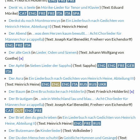
(Text: Friedrich Hölderlin)
ENG
FRE
FRE
Denk' es, o Seele
(in
Mörike-Lieder für Tenor und Klavier
) (Text: Eduard
Mörike)
CAT
ENG
FRE
FRE
ITA
ITA
SPA
Denkst du noch Montmorencys
(in
Ein Liederbuch nach Gedichten von
Heinrich Heine, Abteilung II
) (Text: Heinrich Heine)
Der Abend
(in
...was dem Herzen kaum bewußt... : Acht Chorlieder für
Männerchor a cappella
) (Text: Joseph Karl Benedikt, Freiherr von Eichendorff)
ENG
FRE
ITA
Der alte Geck
(in
Lieder, Oden und Szenen
) (Text: Johann Wolfgang von
Goethe)
[x]
Der Apfel
(in
Sieben Lieder der Sappho
) (Text: Sappho)
ENG
ENG
FRE
GER
ITA
Der Asra
(in
Ein Liederbuch nach Gedichten von Heinrich Heine, Abteilung III
)
(Text: Heinrich Heine)
ENG
ENG
ENG
ITA
RUS
RUS
UKR
Der Baum
(in
Drei Bruchstücke nach Hölderlin
) (Text: Friedrich Hölderlin)
[x]
Der Bräutigam
(in
...wie in Welschland lau und blau... : Acht Chorlieder für
Männerchor a cappella
) (Text: Joseph Karl Benedikt, Freiherr von Eichendorff)
CAT
DUT
ENG
FRE
Der Brief, den du geschrieben
(in
Ein Liederbuch nach Gedichten von Heinrich
Heine, Abteilung II
) (Text: Heinrich Heine)
ENG
FRE
RUS
Der Butzemann
(in
Kinderlieder
) (Text: Volkslieder )
Der Du den Menschen schufst
(in
Geistliche Hymnen und Gesänge
) (Text: