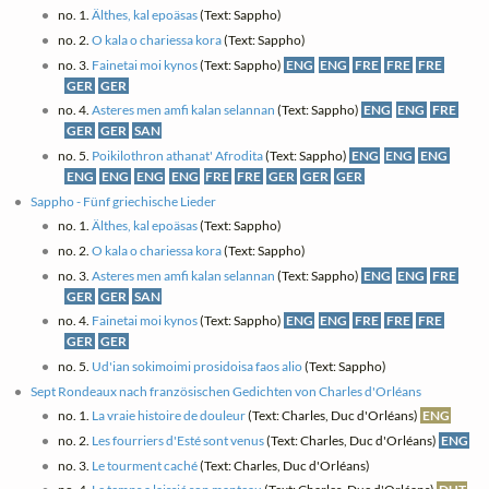
no. 1.
Älthes, kal epoäsas
(Text: Sappho)
no. 2.
O kala o chariessa kora
(Text: Sappho)
no. 3.
Fainetai moi kynos
(Text: Sappho)
ENG
ENG
FRE
FRE
FRE
GER
GER
no. 4.
Asteres men amfi kalan selannan
(Text: Sappho)
ENG
ENG
FRE
GER
GER
SAN
no. 5.
Poikilothron athanat' Afrodita
(Text: Sappho)
ENG
ENG
ENG
ENG
ENG
ENG
ENG
FRE
FRE
GER
GER
GER
Sappho - Fünf griechische Lieder
no. 1.
Älthes, kal epoäsas
(Text: Sappho)
no. 2.
O kala o chariessa kora
(Text: Sappho)
no. 3.
Asteres men amfi kalan selannan
(Text: Sappho)
ENG
ENG
FRE
GER
GER
SAN
no. 4.
Fainetai moi kynos
(Text: Sappho)
ENG
ENG
FRE
FRE
FRE
GER
GER
no. 5.
Ud'ian sokimoimi prosidoisa faos alio
(Text: Sappho)
Sept Rondeaux nach französischen Gedichten von Charles d'Orléans
no. 1.
La vraie histoire de douleur
(Text: Charles, Duc d'Orléans)
ENG
no. 2.
Les fourriers d'Esté sont venus
(Text: Charles, Duc d'Orléans)
ENG
no. 3.
Le tourment caché
(Text: Charles, Duc d'Orléans)