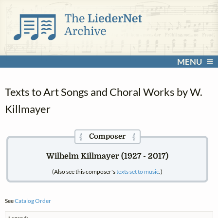
MENU
Texts to Art Songs and Choral Works by W.
Killmayer
Composer
𝄞
𝄞
Wilhelm Killmayer (1927 - 2017)
(Also see this composer's
texts set to music
.)
See
Catalog Order