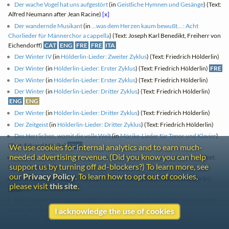
Der wache Vogel hat uns aufgestört
(in
Geistliche Hymnen und Gesänge
) (Text:
Alfred Neumann after Jean Racine)
[x]
Der wandernde Musikant
(in
...was dem Herzen kaum bewußt... : Acht
Chorlieder für Männerchor a cappella
) (Text: Joseph Karl Benedikt, Freiherr von
Eichendorff)
CAT
ENG
FRE
FRE
ITA
Der Winter IV
(in
Hölderlin-Lieder: Zweiter Zyklus
) (Text: Friedrich Hölderlin)
Der Winter
(in
Hölderlin-Lieder: Erster Zyklus
) (Text: Friedrich Hölderlin)
FRE
Der Winter
(in
Hölderlin-Lieder: Erster Zyklus
) (Text: Friedrich Hölderlin)
Der Winter
(in
Hölderlin-Lieder: Dritter Zyklus
) (Text: Friedrich Hölderlin)
ENG
ENG
Der Winter
(in
Hölderlin-Lieder: Dritter Zyklus
) (Text: Friedrich Hölderlin)
Der Zeitgeist
(in
Hölderlin-Lieder: Dritter Zyklus
) (Text: Friedrich Hölderlin)
Des Herrlichen, womit die volle Welt
(in
Mörike-Lieder für Tenor und Klavier
)
(Text: Eduard Mörike)
ENG
We use cookies for internal analytics and to earn much-
needed advertising revenue. (Did you know you can help
Des Morgens
(in
Drei Gesänge nach Hölderlin für Bariton und Klavier
) (Text:
support us by turning off ad-blockers?) To learn more, see
Friedrich Hölderlin)
our
Privacy Policy
. To learn how to opt out of cookies,
Die Aussicht
(in
Hölderlin-Lieder: Erster Zyklus
) (Text: Friedrich Hölderlin)
please visit
this site
.
FRE
Die Erde war so lange geizig
(in
Ein Liederbuch nach Gedichten von Heinrich
Heine, Abteilung III
) (Text: Heinrich Heine)
ENG
FRE
FRE
I acknowledge the use of cookies
Die Götter
(in
Drei Gesänge nach Hölderlin für Bariton und Klavier
) (Text: