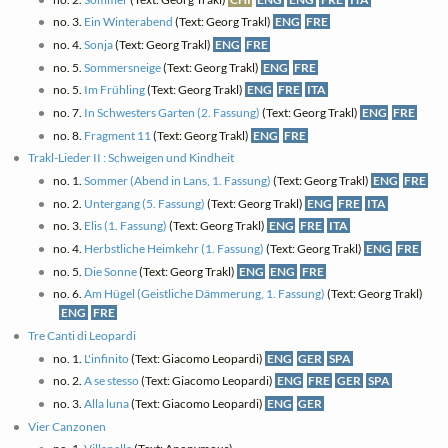
no. 3.
Ein Winterabend
(Text: Georg Trakl)
ENG
FRE
no. 4.
Sonja
(Text: Georg Trakl)
ENG
FRE
no. 5.
Sommersneige
(Text: Georg Trakl)
ENG
FRE
no. 5.
Im Frühling
(Text: Georg Trakl)
ENG
FRE
ITA
no. 7.
In Schwesters Garten (2. Fassung)
(Text: Georg Trakl)
ENG
FRE
no. 8.
Fragment 11
(Text: Georg Trakl)
ENG
FRE
Trakl-Lieder II : Schweigen und Kindheit
no. 1.
Sommer (Abend in Lans, 1. Fassung)
(Text: Georg Trakl)
ENG
FRE
no. 2.
Untergang (5. Fassung)
(Text: Georg Trakl)
ENG
FRE
ITA
no. 3.
Elis (1. Fassung)
(Text: Georg Trakl)
ENG
FRE
ITA
no. 4.
Herbstliche Heimkehr (1. Fassung)
(Text: Georg Trakl)
ENG
FRE
no. 5.
Die Sonne
(Text: Georg Trakl)
ENG
ENG
FRE
no. 6.
Am Hügel (Geistliche Dämmerung, 1. Fassung)
(Text: Georg Trakl)
ENG
FRE
Tre Canti di Leopardi
no. 1.
L'infinito
(Text: Giacomo Leopardi)
ENG
GER
SPA
no. 2.
A se stesso
(Text: Giacomo Leopardi)
ENG
FRE
GER
SPA
no. 3.
Alla luna
(Text: Giacomo Leopardi)
ENG
GER
Vier Canzonen