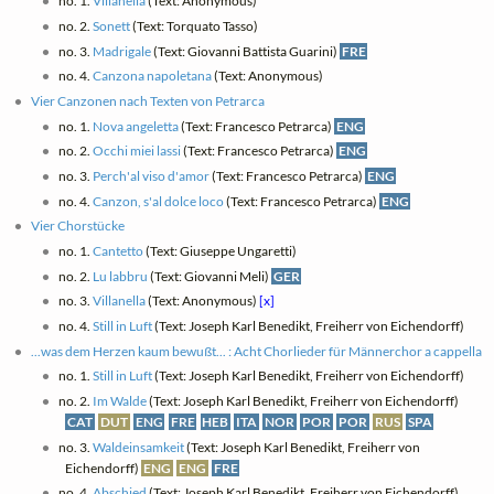
no. 1.
Villanella
(Text: Anonymous)
no. 2.
Sonett
(Text: Torquato Tasso)
no. 3.
Madrigale
(Text: Giovanni Battista Guarini)
FRE
no. 4.
Canzona napoletana
(Text: Anonymous)
Vier Canzonen nach Texten von Petrarca
no. 1.
Nova angeletta
(Text: Francesco Petrarca)
ENG
no. 2.
Occhi miei lassi
(Text: Francesco Petrarca)
ENG
no. 3.
Perch'al viso d'amor
(Text: Francesco Petrarca)
ENG
no. 4.
Canzon, s'al dolce loco
(Text: Francesco Petrarca)
ENG
Vier Chorstücke
no. 1.
Cantetto
(Text: Giuseppe Ungaretti)
no. 2.
Lu labbru
(Text: Giovanni Meli)
GER
no. 3.
Villanella
(Text: Anonymous)
[x]
no. 4.
Still in Luft
(Text: Joseph Karl Benedikt, Freiherr von Eichendorff)
...was dem Herzen kaum bewußt... : Acht Chorlieder für Männerchor a cappella
no. 1.
Still in Luft
(Text: Joseph Karl Benedikt, Freiherr von Eichendorff)
no. 2.
Im Walde
(Text: Joseph Karl Benedikt, Freiherr von Eichendorff)
CAT
DUT
ENG
FRE
HEB
ITA
NOR
POR
POR
RUS
SPA
no. 3.
Waldeinsamkeit
(Text: Joseph Karl Benedikt, Freiherr von
Eichendorff)
ENG
ENG
FRE
no. 4.
Abschied
(Text: Joseph Karl Benedikt, Freiherr von Eichendorff)