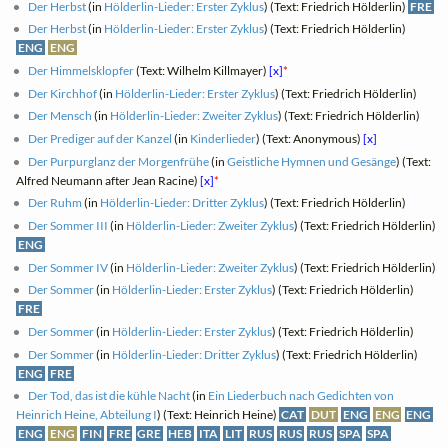
Der Herbst
(in
Hölderlin-Lieder: Erster Zyklus
) (Text: Friedrich Hölderlin)
FRE
Der Herbst
(in
Hölderlin-Lieder: Erster Zyklus
) (Text: Friedrich Hölderlin)
ENG
ENG
Der Himmelsklopfer
(Text: Wilhelm Killmayer)
[x]
*
Der Kirchhof
(in
Hölderlin-Lieder: Erster Zyklus
) (Text: Friedrich Hölderlin)
Der Mensch
(in
Hölderlin-Lieder: Zweiter Zyklus
) (Text: Friedrich Hölderlin)
Der Prediger auf der Kanzel
(in
Kinderlieder
) (Text: Anonymous)
[x]
Der Purpurglanz der Morgenfrühe
(in
Geistliche Hymnen und Gesänge
) (Text:
Alfred Neumann after Jean Racine)
[x]
*
Der Ruhm
(in
Hölderlin-Lieder: Dritter Zyklus
) (Text: Friedrich Hölderlin)
Der Sommer III
(in
Hölderlin-Lieder: Zweiter Zyklus
) (Text: Friedrich Hölderlin)
ENG
Der Sommer IV
(in
Hölderlin-Lieder: Zweiter Zyklus
) (Text: Friedrich Hölderlin)
Der Sommer
(in
Hölderlin-Lieder: Erster Zyklus
) (Text: Friedrich Hölderlin)
FRE
Der Sommer
(in
Hölderlin-Lieder: Erster Zyklus
) (Text: Friedrich Hölderlin)
Der Sommer
(in
Hölderlin-Lieder: Dritter Zyklus
) (Text: Friedrich Hölderlin)
ENG
FRE
Der Tod, das ist die kühle Nacht
(in
Ein Liederbuch nach Gedichten von
Heinrich Heine, Abteilung I
) (Text: Heinrich Heine)
CAT
DUT
ENG
ENG
ENG
ENG
ENG
FIN
FRE
GRE
HEB
ITA
LIT
RUS
RUS
RUS
SPA
SPA