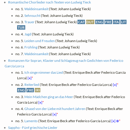
Romantische Chorlieder nach Texten von Ludwig Tieck
no. 1.
Waldeinsamkeit
(Text: Johann Ludwig Tieck)
no. 2.
Sehnsucht
(Text: Johann Ludwig Tieck)
no. 3.
Trauer
(Text: Johann Ludwig Tieck)
CAT
DUT
ENG
FRE
ITA
LIT
TUR
no. 4.
Jagd
(Text: Johann Ludwig Tieck)
no. 5.
Leiden und Freuden
(Text: Johann Ludwig Tieck)
no. 6.
Frühling
(Text: Johann Ludwig Tieck)
no. 7.
Waldeinsamkeit
(Text: Johann Ludwig Tieck)
Romanzen für Sopran, Klavier und Schlagzeug nach Gedichten von Federico
García Lorca
no. 1.
Ich singe nimmer das Lied
(Text: Enrique Beck after Federico García
Lorca)
[x]
*
no. 2.
Reiterlied
(Text: Enrique Beck after Federico García Lorca)
[x]
*
ENG
FRE
IRI
no. 3.
Mein Mädchen ging an das Meer
(Text: Enrique Beck after Federico
García Lorca)
[x]
*
no. 4.
Ghasel von der Liebe mit hundert Jahren
(Text: Enrique Beck after
Federico García Lorca)
[x]
*
no. 5.
Lamento
(Text: Enrique Beck after Federico García Lorca)
[x]
⊗
*
Sappho - Fünf griechische Lieder