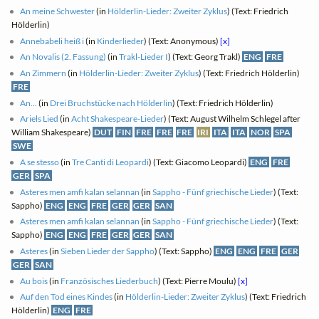
An meine Schwester
(in
Hölderlin-Lieder: Zweiter Zyklus
) (Text: Friedrich
Hölderlin)
Annebabeli heiß i
(in
Kinderlieder
) (Text: Anonymous)
[x]
An Novalis (2. Fassung)
(in
Trakl-Lieder I
) (Text: Georg Trakl)
ENG
FRE
An Zimmern
(in
Hölderlin-Lieder: Zweiter Zyklus
) (Text: Friedrich Hölderlin)
FRE
An...
(in
Drei Bruchstücke nach Hölderlin
) (Text: Friedrich Hölderlin)
Ariels Lied
(in
Acht Shakespeare-Lieder
) (Text: August Wilhelm Schlegel after
William Shakespeare)
DUT
FIN
FRE
FRE
FRE
IRI
ITA
ITA
NOR
SPA
SWE
A se stesso
(in
Tre Canti di Leopardi
) (Text: Giacomo Leopardi)
ENG
FRE
GER
SPA
Asteres men amfi kalan selannan
(in
Sappho - Fünf griechische Lieder
) (Text:
Sappho)
ENG
ENG
FRE
GER
GER
SAN
Asteres men amfi kalan selannan
(in
Sappho - Fünf griechische Lieder
) (Text:
Sappho)
ENG
ENG
FRE
GER
GER
SAN
Asteres
(in
Sieben Lieder der Sappho
) (Text: Sappho)
ENG
ENG
FRE
GER
GER
SAN
Au bois
(in
Französisches Liederbuch
) (Text: Pierre Moulu)
[x]
Auf den Tod eines Kindes
(in
Hölderlin-Lieder: Zweiter Zyklus
) (Text: Friedrich
Hölderlin)
ENG
FRE