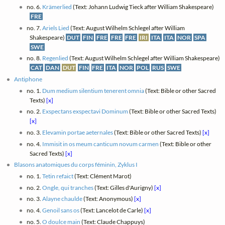
no. 6.
Krämerlied
(Text: Johann Ludwig Tieck after William Shakespeare)
FRE
no. 7.
Ariels Lied
(Text: August Wilhelm Schlegel after William
Shakespeare)
DUT
FIN
FRE
FRE
FRE
IRI
ITA
ITA
NOR
SPA
SWE
no. 8.
Regenlied
(Text: August Wilhelm Schlegel after William Shakespeare)
CAT
DAN
DUT
FIN
FRE
ITA
NOR
POL
RUS
SWE
Antiphone
no. 1.
Dum medium silentium tenerent omnia
(Text: Bible or other Sacred
Texts)
[x]
no. 2.
Exspectans exspectavi Dominum
(Text: Bible or other Sacred Texts)
[x]
no. 3.
Elevamin portae aeternales
(Text: Bible or other Sacred Texts)
[x]
no. 4.
Immisit in os meum canticum novum carmen
(Text: Bible or other
Sacred Texts)
[x]
Blasons anatomiques du corps féminin, Zyklus I
no. 1.
Tetin refaict
(Text: Clément Marot)
no. 2.
Ongle, qui tranches
(Text: Gilles d'Aurigny)
[x]
no. 3.
Alayne chaulde
(Text: Anonymous)
[x]
no. 4.
Genoil sans os
(Text: Lancelot de Carle)
[x]
no. 5.
O doulce main
(Text: Claude Chappuys)