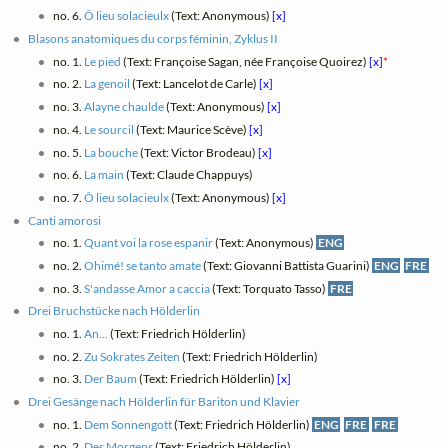
no. 6.
Ô lieu solacieulx
(Text: Anonymous)
[x]
Blasons anatomiques du corps féminin, Zyklus II
no. 1.
Le pied
(Text: Françoise Sagan, née Françoise Quoirez)
[x]
*
no. 2.
La genoil
(Text: Lancelot de Carle)
[x]
no. 3.
Alayne chaulde
(Text: Anonymous)
[x]
no. 4.
Le sourcil
(Text: Maurice Scève)
[x]
no. 5.
La bouche
(Text: Victor Brodeau)
[x]
no. 6.
La main
(Text: Claude Chappuys)
no. 7.
Ô lieu solacieulx
(Text: Anonymous)
[x]
Canti amorosi
no. 1.
Quant voi la rose espanir
(Text: Anonymous)
ENG
no. 2.
Ohimé! se tanto amate
(Text: Giovanni Battista Guarini)
ENG
FRE
no. 3.
S'andasse Amor a caccia
(Text: Torquato Tasso)
FRE
Drei Bruchstücke nach Hölderlin
no. 1.
An...
(Text: Friedrich Hölderlin)
no. 2.
Zu Sokrates Zeiten
(Text: Friedrich Hölderlin)
no. 3.
Der Baum
(Text: Friedrich Hölderlin)
[x]
Drei Gesänge nach Hölderlin für Bariton und Klavier
no. 1.
Dem Sonnengott
(Text: Friedrich Hölderlin)
ENG
FRE
FRE
no. 2.
Des Morgens
(Text: Friedrich Hölderlin)