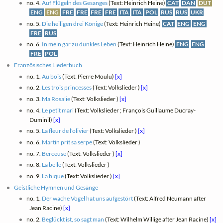
no. 4.
Auf Flügeln des Gesanges
(Text: Heinrich Heine)
CAT
DAN
DUT
ENG
ENG
FRE
FRE
FRE
FRE
ITA
ITA
POL
RUS
RUS
UKR
no. 5.
Die heiligen drei Könige
(Text: Heinrich Heine)
CAT
ENG
ENG
FRE
RUS
no. 6.
In mein gar zu dunkles Leben
(Text: Heinrich Heine)
ENG
ENG
FRE
POL
Französisches Liederbuch
no. 1.
Au bois
(Text: Pierre Moulu)
[x]
no. 2.
Les trois princesses
(Text: Volkslieder )
[x]
no. 3.
Ma Rosalie
(Text: Volkslieder )
[x]
no. 4.
Le petit mari
(Text: Volkslieder ; François Guillaume Ducray-
Duminil)
[x]
no. 5.
La fleur de l'olivier
(Text: Volkslieder )
[x]
no. 6.
Martin prit sa serpe
(Text: Volkslieder )
no. 7.
Berceuse
(Text: Volkslieder )
[x]
no. 8.
La belle
(Text: Volkslieder )
no. 9.
La bique
(Text: Volkslieder )
[x]
Geistliche Hymnen und Gesänge
no. 1.
Der wache Vogel hat uns aufgestört
(Text: Alfred Neumann after
Jean Racine)
[x]
no. 2.
Beglückt ist, so sagt man
(Text: Wilhelm Willige after Jean Racine)
[x]