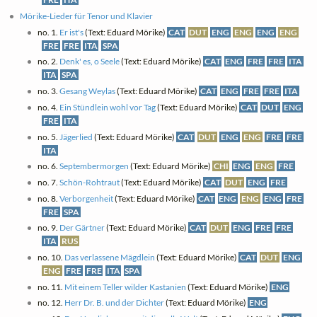
Mörike-Lieder für Tenor und Klavier
no. 1.
Er ist's
(Text: Eduard Mörike)
CAT
DUT
ENG
ENG
ENG
ENG
FRE
FRE
ITA
SPA
no. 2.
Denk' es, o Seele
(Text: Eduard Mörike)
CAT
ENG
FRE
FRE
ITA
ITA
SPA
no. 3.
Gesang Weylas
(Text: Eduard Mörike)
CAT
ENG
FRE
FRE
ITA
no. 4.
Ein Stündlein wohl vor Tag
(Text: Eduard Mörike)
CAT
DUT
ENG
FRE
ITA
no. 5.
Jägerlied
(Text: Eduard Mörike)
CAT
DUT
ENG
ENG
FRE
FRE
ITA
no. 6.
Septembermorgen
(Text: Eduard Mörike)
CHI
ENG
ENG
FRE
no. 7.
Schön-Rohtraut
(Text: Eduard Mörike)
CAT
DUT
ENG
FRE
no. 8.
Verborgenheit
(Text: Eduard Mörike)
CAT
ENG
ENG
ENG
FRE
FRE
SPA
no. 9.
Der Gärtner
(Text: Eduard Mörike)
CAT
DUT
ENG
FRE
FRE
ITA
RUS
no. 10.
Das verlassene Mägdlein
(Text: Eduard Mörike)
CAT
DUT
ENG
ENG
FRE
FRE
ITA
SPA
no. 11.
Mit einem Teller wilder Kastanien
(Text: Eduard Mörike)
ENG
no. 12.
Herr Dr. B. und der Dichter
(Text: Eduard Mörike)
ENG