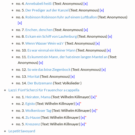
no. 4.
Annebabeli heiß i
(Text: Anonymous)
[x]
no. 5.
Der Prediger auf der Kanzel
(Text: Anonymous)
[x]
no. 6.
Robinson Robinson fuhr auf einem Luftballon
(Text: Anonymous)
[x]
no. 7.
Enchen, denchen
(Text: Anonymous)
[x]
no. 8.
Es kam ein Schiff von Laufenburg
(Text: Anonymous)
[x]
no. 9.
Wenn Wasser Wein wä'r'
(Text: Anonymous)
[x]
no. 10.
Es war einmal ein kleiner Mann
(Text: Anonymous)
[x]
no. 11.
Es kummt ein Mann, der hat einen langen Mantel an
(Text:
Anonymous)
[x]
no. 12.
So wie das böse Ziegenbock
(Text: Anonymous)
[x]
no. 13.
Moritat
(Text: Anonymous)
[x]
no. 14.
Der Butzemann
(Text: Volkslieder )
Lazzi: Fünf Scherzi für Frauenchor a cappella
no. 1.
Heiraten, Mama
(Text: Wilhelm Killmayer)
[x]
*
no. 2.
Egisto
(Text: Wilhelm Killmayer)
[x]
*
no. 3.
Wolkenloser Tag
(Text: Wilhelm Killmayer)
[x]
*
no. 4.
Zu Hause
(Text: Wilhelm Killmayer)
[x]
*
no. 5.
Kreszenz
(Text: Wilhelm Killmayer)
[x]
*
Le petit Savoyard