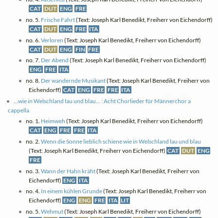
CAT
DUT
ENG
FRE
no. 5.
Frische Fahrt
(Text: Joseph Karl Benedikt, Freiherr von Eichendorff)
CAT
DUT
ENG
FRE
ITA
no. 6.
Verloren
(Text: Joseph Karl Benedikt, Freiherr von Eichendorff)
CAT
DUT
ENG
FIN
FRE
no. 7.
Der Abend
(Text: Joseph Karl Benedikt, Freiherr von Eichendorff)
ENG
FRE
ITA
no. 8.
Der wandernde Musikant
(Text: Joseph Karl Benedikt, Freiherr von
Eichendorff)
CAT
ENG
FRE
FRE
ITA
...wie in Welschland lau und blau... : Acht Chorlieder für Männerchor a
cappella
no. 1.
Heimweh
(Text: Joseph Karl Benedikt, Freiherr von Eichendorff)
CAT
ENG
FRE
FRE
ITA
no. 2.
Wenn die Sonne lieblich schiene wie in Welschland lau und blau
(Text: Joseph Karl Benedikt, Freiherr von Eichendorff)
CAT
DUT
ENG
FRE
no. 3.
Wann der Hahn kräht
(Text: Joseph Karl Benedikt, Freiherr von
Eichendorff)
ENG
ITA
no. 4.
In einem kühlen Grunde
(Text: Joseph Karl Benedikt, Freiherr von
Eichendorff)
ENG
ENG
FRE
ITA
LIT
no. 5.
Wehmut
(Text: Joseph Karl Benedikt, Freiherr von Eichendorff)