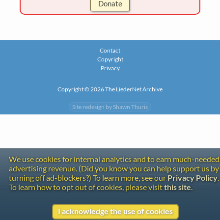
Donate
Contact
Copyright
Privacy
Copyright © 2026 The LiederNet Archive
Site redesign by Shawn Thuris
We use cookies for internal analytics and to earn much-needed
advertising revenue. (Did you know you can help support us by
turning off ad-blockers?) To learn more, see our
Privacy Policy
.
To learn how to opt out of cookies, please visit
this site
.
I acknowledge the use of cookies