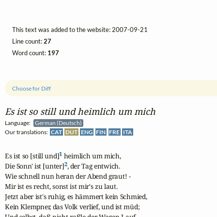
This text was added to the website: 2007-09-21
Line count:
27
Word count:
197
Choose for Diff
Es ist so still und heimlich um mich
Language:
German (Deutsch)
Our translations:
CAT
DUT
ENG
FIN
FRE
ITA
1
Es ist so [still und]
 heimlich um mich,

2
Die Sonn' ist [unter]
, der Tag entwich.

Wie schnell nun heran der Abend graut! -

Mir ist es recht, sonst ist mir's zu laut.

Jetzt aber ist's ruhig, es hämmert kein Schmied,

Kein Klempner, das Volk verlief, und ist müd;

Und selbst, daß nicht raßle der Wagen Lauf,
