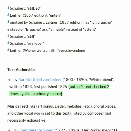
1
Schubert: "still, so"
2
Leitner (1857 edition): "unten"
3
omitted by Schubert; Leitner (1857 edition) has "Ich brauche"
instead of "Brauche", and "aimable" instead of "attent"
4
Schubert: "still"
5
Schubert: "ein lieber"
6
Leitner (Wiener Zeitschrift): "verschwundene"
Text Authorship:
by
Karl Gottfried von Leitner
(1800 - 1890), "Winterabend",
written 1823, first published 1825
[author's text checked 2
times against a primary source]
Musical settings
(art songs, Lieder, mélodies, (etc.), choral pieces,
and other vocal works set to this text), listed by composer (not
necessarily exhaustive):
by
Franz Peter Schubert
(1797 - 1828), "Der Winterabend", D