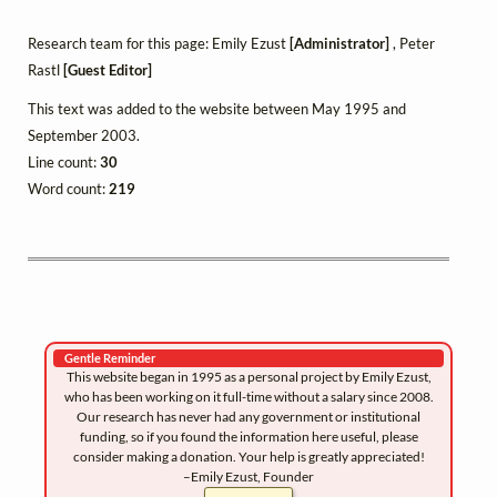
Research team for this page: Emily Ezust
[Administrator]
, Peter
Rastl
[Guest Editor]
This text was added to the website between May 1995 and
September 2003.
Line count:
30
Word count:
219
Gentle Reminder
This website began in 1995 as a personal project by Emily Ezust,
who has been working on it full-time without a salary since 2008.
Our research has never had any government or institutional
funding, so if you found the information here useful, please
consider making a donation. Your help is greatly appreciated!
–Emily Ezust, Founder