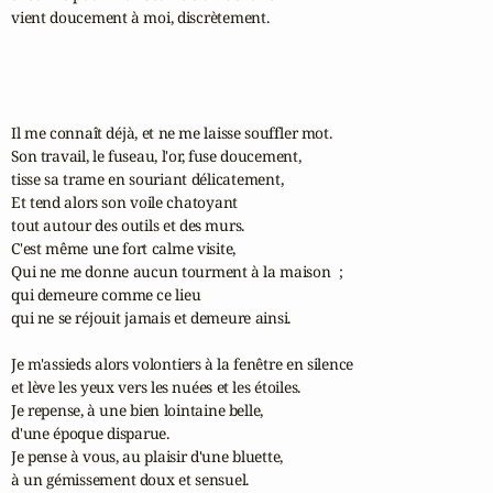
vient doucement à moi, discrètement.

Il me connaît déjà, et ne me laisse souffler mot.

Son travail, le fuseau, l'or, fuse doucement, 

tisse sa trame en souriant délicatement,

Et tend alors son voile chatoyant 

tout autour des outils et des murs.

C'est même une fort calme visite,

Qui ne me donne aucun tourment à la maison  ;

qui demeure comme ce lieu

qui ne se réjouit jamais et demeure ainsi.

Je m'assieds alors volontiers à la fenêtre en silence

et lève les yeux vers les nuées et les étoiles.

Je repense, à une bien lointaine belle, 

d'une époque disparue.

Je pense à vous, au plaisir d'une bluette, 

à un gémissement doux et sensuel.