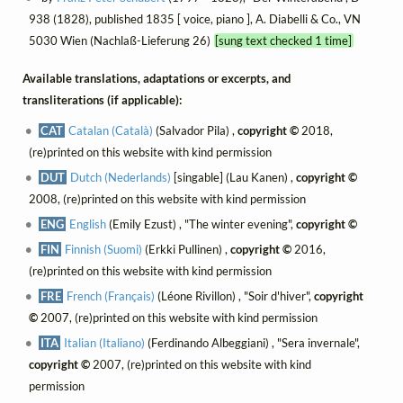
938 (1828), published 1835 [ voice, piano ], A. Diabelli & Co., VN
5030 Wien (Nachlaß-Lieferung 26)
[sung text checked 1 time]
Available translations, adaptations or excerpts, and
transliterations (if applicable):
CAT
Catalan (Català)
(Salvador Pila) ,
copyright ©
2018,
(re)printed on this website with kind permission
DUT
Dutch (Nederlands)
[singable] (Lau Kanen) ,
copyright ©
2008, (re)printed on this website with kind permission
ENG
English
(Emily Ezust) , "The winter evening",
copyright ©
FIN
Finnish (Suomi)
(Erkki Pullinen) ,
copyright ©
2016,
(re)printed on this website with kind permission
FRE
French (Français)
(Léone Rivillon) , "Soir d'hiver",
copyright
©
2007, (re)printed on this website with kind permission
ITA
Italian (Italiano)
(Ferdinando Albeggiani) , "Sera invernale",
copyright ©
2007, (re)printed on this website with kind
permission