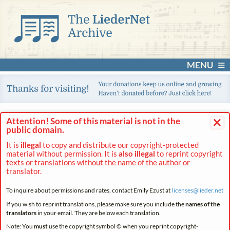
MENU
×
Attention! Some of this material
is not
in the
public domain.
It is
illegal
to copy and distribute our copyright-protected
material without permission. It is
also illegal
to reprint copyright
texts or translations without the name of the author or
translator.
To inquire about permissions and rates, contact Emily Ezust at
licenses@
lieder.
net
If you wish to reprint translations, please make sure you include the
names of the
translators
in your email. They are below each translation.
Note: You
must
use the copyright symbol © when you reprint copyright-