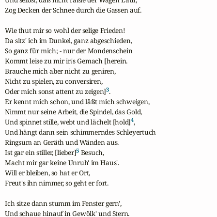
Zog Decken der Schnee durch die Gassen auf.

Wie thut mir so wohl der selige Frieden!

Da sitz' ich im Dunkel, ganz abgeschieden,

So ganz für mich; - nur der Mondenschein

Kommt leise zu mir in's Gemach [herein.

Brauche mich aber nicht zu geniren,

Nicht zu spielen, zu conversiren,

3
Oder mich sonst attent zu zeigen]
.

Er kennt mich schon, und läßt mich schweigen,

Nimmt nur seine Arbeit, die Spindel, das Gold,

4
Und spinnet stille, webt und lächelt [hold]
,

Und hängt dann sein schimmerndes Schleyertuch

Ringsum an Geräth und Wänden aus.

5
Ist gar ein stiller, [lieber]
 Besuch,

Macht mir gar keine Unruh' im Haus'.

Will er bleiben, so hat er Ort,

Freut's ihn nimmer, so geht er fort.

Ich sitze dann stumm im Fenster gern',

Und schaue hinauf in Gewölk' und Stern.
