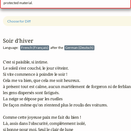
protected material.
Choose for Diff
Soir d'hiver
Language:
French (Français)
after the
German (Deutsch)
C'est si paisible, si intime.

Le soleil s'est couché, le jour s'éteint.

Si vite commence à poindre le soir !

Cela me va bien, que cela me soit heureux.

à présent tout est calme, aucun martèlement de forgeron ni de ferblanti
les gens dispersés sont fatigués.

La neige se dépose par les ruelles

De façon même qu'on n'entend plus le roulis des voitures.

Comme cette joyeuse paix me fait du bien !

Là, assis dans l'obscurité, complètement isolé, 

si bonne pour moi. Seul le clair de lune 
