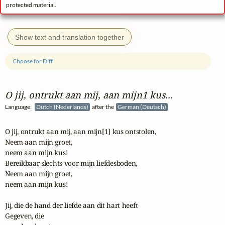
protected material.
Show text and translation together
Choose for Diff
O jij, ontrukt aan mij, aan mijn1 kus...
Language:
Dutch (Nederlands)
after the
German (Deutsch)
O jij, ontrukt aan mij, aan mijn[1] kus ontstolen,

Neem aan mijn groet, 

neem aan mijn kus!

Bereikbaar slechts voor mijn liefdesboden,

Neem aan mijn groet, 

neem aan mijn kus!

Jij, die de hand der liefde aan dit hart heeft

Gegeven, die 
