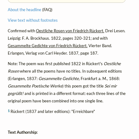
About the headline
(FAQ)
View text without footnotes
Confirmed with
Oestliche Rosen von Friedrich Rückert.
Drei Lesen.
Leipzig: F. A. Brockhaus. 1822, pages 320-321; and with
Gesammelte Gedichte von Friedrich Rückert.
Vierter Band.
Erlangen, Verlag von Carl Heyder. 1837, page 187.
Note: The poem was first published 1822 in Rückert's
Oestliche
Rosen
where all the poems have no titles. In subsequent editions
(Erlangen, 1837:
Gesammelte Gedichte
, Frankfurt a. M., 1868:
Gesammelte Poetische Werke
) this poem got the title
Sei mir
gegrüßt!
and is printed in a different format: each three lines of the
original poem have been combined into one single line.
1
Rückert (1837 and later editions): "Erreichbare"
Text Authorship: