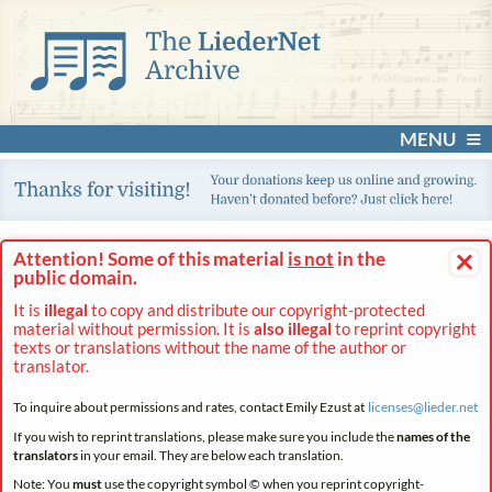
MENU
×
Attention! Some of this material
is not
in the
public domain.
It is
illegal
to copy and distribute our copyright-protected
material without permission. It is
also illegal
to reprint copyright
texts or translations without the name of the author or
translator.
To inquire about permissions and rates, contact Emily Ezust at
licenses@
lieder.
net
If you wish to reprint translations, please make sure you include the
names of the
translators
in your email. They are below each translation.
Note: You
must
use the copyright symbol © when you reprint copyright-