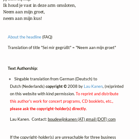
Ik houd je vast in deze arm omsloten,

Neem aan mijn groet, 

neem aan mijn kus!
About the headline
(FAQ)
Translation of title "Sei mir gegrüßt" = "Neem aan mijn groet"
Text Authorship:
Singable translation from German (Deutsch) to
Dutch (Nederlands)
copyright ©
2008 by
Lau Kanen
, (re)printed
on this website with kind permission.
To reprint and distribute
this author's work for concert programs, CD booklets, etc.,
please ask the copyright-holder(s) directly
.
Lau Kanen. Contact:
boudewijnkanen (AT) gmail (DOT) com
If the copyright-holder(s) are unreachable for three business