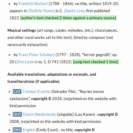
by
Friedrich Rückert
(1788 - 1866), no title, written 1819-20,
appears in
Östliche Rosen
, in 2.
Zweite Lese
, first published
1822
[author's text checked 2 times against a primary source]
Musical settings
(art songs, Lieder, mélodies, (etc.), choral pieces,
and other vocal works set to this text), listed by composer (not
necessarily exhaustive):
by
Franz Peter Schubert
(1797 - 1828), "Sei mir gegrüßt", op.
20 (
Drei Lieder
) no. 1, D 741 (1822)
[sung text checked 1 time]
Available translations, adaptations or excerpts, and
transliterations (if applicable):
CAT
Catalan (Català)
(Salvador Pila) , "Rep les meves
salutacions",
copyright ©
2018, (re)printed on this website with
kind permission
DUT
Dutch (Nederlands)
[singable] (Lau Kanen) ,
copyright ©
2008, (re)printed on this website with kind permission
ENG
English
(Emily Ezust) , no title,
copyright ©