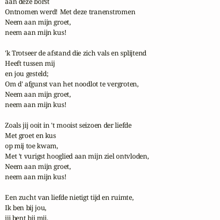
aan deze borst

Ontnomen werd! Met deze tranenstromen

Neem aan mijn groet, 

neem aan mijn kus!

'k Trotseer de afstand die zich vals en splijtend

Heeft tussen mij 

en jou gesteld;

Om d' afgunst van het noodlot te vergroten,

Neem aan mijn groet, 

neem aan mijn kus!

Zoals jij ooit in 't mooist seizoen der liefde

Met groet en kus 

op mij toe kwam,

Met 't vurigst hooglied aan mijn ziel ontvloden,

Neem aan mijn groet, 

neem aan mijn kus!

Een zucht van liefde nietigt tijd en ruimte,

Ik ben bij jou, 

jij bent bij mij,
