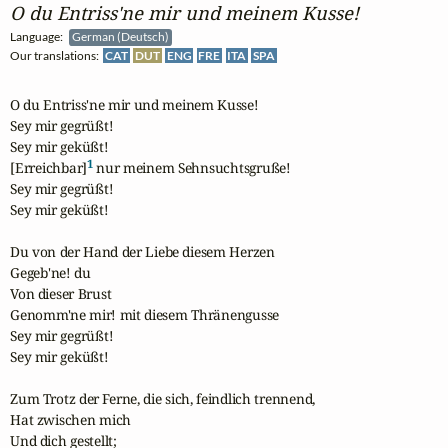
O du Entriss'ne mir und meinem Kusse!
Language:
German (Deutsch)
Our translations:
CAT
DUT
ENG
FRE
ITA
SPA
O du Entriss'ne mir und meinem Kusse!

Sey mir gegrüßt!

Sey mir geküßt!

1
[Erreichbar]
 nur meinem Sehnsuchtsgruße!

Sey mir gegrüßt!

Sey mir geküßt!

Du von der Hand der Liebe diesem Herzen

Gegeb'ne! du

Von dieser Brust

Genomm'ne mir! mit diesem Thränengusse

Sey mir gegrüßt!

Sey mir geküßt!

Zum Trotz der Ferne, die sich, feindlich trennend,

Hat zwischen mich

Und dich gestellt;
