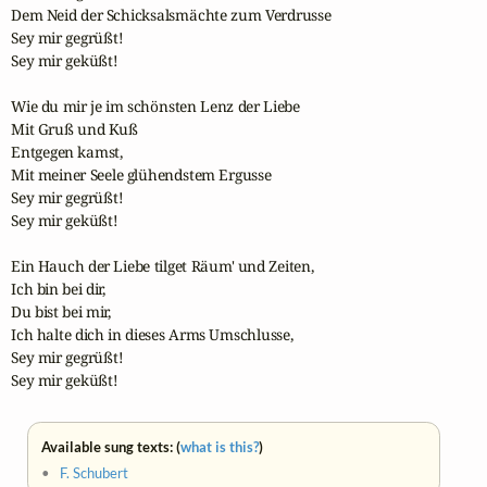
Dem Neid der Schicksalsmächte zum Verdrusse

Sey mir gegrüßt!

Sey mir geküßt!

Wie du mir je im schönsten Lenz der Liebe

Mit Gruß und Kuß

Entgegen kamst,

Mit meiner Seele glühendstem Ergusse

Sey mir gegrüßt!

Sey mir geküßt!

Ein Hauch der Liebe tilget Räum' und Zeiten,

Ich bin bei dir,

Du bist bei mir,

Ich halte dich in dieses Arms Umschlusse,

Sey mir gegrüßt!

Sey mir geküßt!
Available sung texts: (
what is this?
)
•
F. Schubert