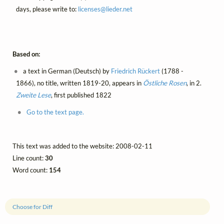
days, please write to:
licenses@
lieder.
net
Based on:
a text in German (Deutsch) by
Friedrich Rückert
(1788 -
1866), no title, written 1819-20, appears in
Östliche Rosen
, in 2.
Zweite Lese
, first published 1822
Go to the text page.
This text was added to the website: 2008-02-11
Line count:
30
Word count:
154
Choose for Diff