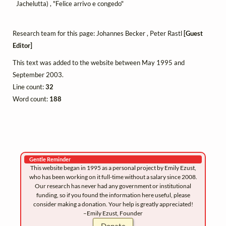
Jachelutta) , "Felice arrivo e congedo"
Research team for this page: Johannes Becker , Peter Rastl
[Guest
Editor]
This text was added to the website between May 1995 and
September 2003.
Line count:
32
Word count:
188
Gentle Reminder
This website began in 1995 as a personal project by Emily Ezust,
who has been working on it full-time without a salary since 2008.
Our research has never had any government or institutional
funding, so if you found the information here useful, please
consider making a donation. Your help is greatly appreciated!
–Emily Ezust, Founder
Donate