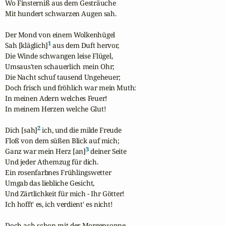
Wo Finsterniß aus dem Gesträuche 

Mit hundert schwarzen Augen sah.

Der Mond von einem Wolkenhügel 

1
Sah [kläglich]
 aus dem Duft hervor, 

Die Winde schwangen leise Flügel, 

Umsaus'ten schauerlich mein Ohr; 

Die Nacht schuf tausend Ungeheuer; 

Doch frisch und fröhlich war mein Muth: 

In meinen Adern welches Feuer! 

In meinem Herzen welche Glut! 

2
Dich [sah]
 ich, und die milde Freude 

Floß von dem süßen Blick auf mich;

3
Ganz war mein Herz [an]
 deiner Seite

Und jeder Athemzug für dich. 

Ein rosenfarbnes Frühlingswetter 

Umgab das liebliche Gesicht, 

Und Zärtlichkeit für mich - Ihr Götter! 

Ich hofft' es, ich verdient' es nicht! 

Doch ach schon mit der Morgensonne
