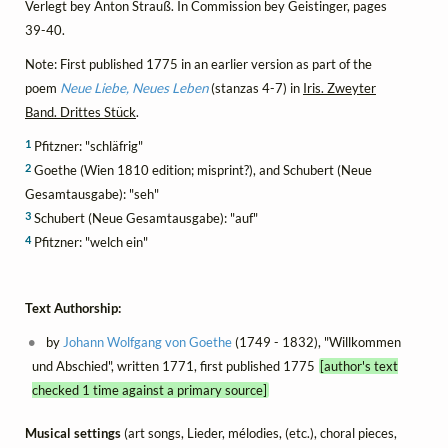
Verlegt bey Anton Strauß. In Commission bey Geistinger, pages
39-40.
Note: First published 1775 in an earlier version as part of the
poem
Neue Liebe, Neues Leben
(stanzas 4-7) in
Iris. Zweyter
Band. Drittes Stück
.
1
Pfitzner: "schläfrig"
2
Goethe (Wien 1810 edition; misprint?), and Schubert (Neue
Gesamtausgabe): "seh"
3
Schubert (Neue Gesamtausgabe): "auf"
4
Pfitzner: "welch ein"
Text Authorship:
by
Johann Wolfgang von Goethe
(1749 - 1832), "Willkommen
und Abschied", written 1771, first published 1775
[author's text
checked 1 time against a primary source]
Musical settings
(art songs, Lieder, mélodies, (etc.), choral pieces,