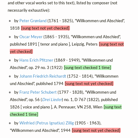
and other vocal works set to this text), listed by composer (not
necessarily exhaustive):
by
Peter Grønland
(1761 - 1825), "Willkommen und Abschied",
1818
[sung text not yet checked]
by
Oscar Meyer
(1865 - 1935), "Willkommen und Abschied",
published 1891 [ tenor and piano ], Leipzig, Peters
[sung text not
yet checked]
by
Hans Erich Pfitzner
(1869 - 1949), "Willkommen und
Abschied", op. 29 no. 3 (1922)
[sung text checked 1 time]
by
Johann Friedrich Reichardt
(1752 - 1814), "Willkommen
und Abschied", published 1794
[sung text not yet checked]
by
Franz Peter Schubert
(1797 - 1828), "Willkommen und
Abschied", op. 56 (
Drei Lieder
) no. 1, D 767 (1822), published
1826 [ voice and piano ], A. Pennauer, VN 258, Wien
[sung text
checked 1 time]
by
Winfried (Petrus Ignatius) Zillig
(1905 - 1963),
"Willkommen und Abschied", 1944
[sung text not yet checked]