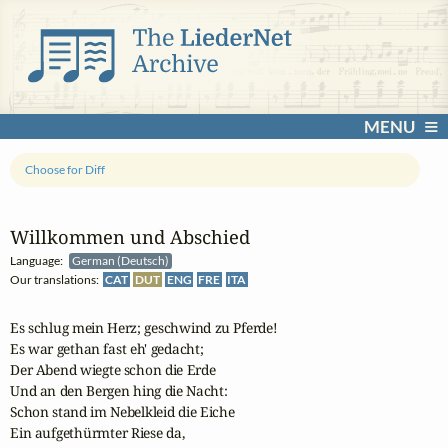
MENU
Choose for Diff
Willkommen und Abschied
Language:
German (Deutsch)
Our translations:
CAT
DUT
ENG
FRE
ITA
Es schlug mein Herz; geschwind zu Pferde! 

Es war gethan fast eh' gedacht; 

Der Abend wiegte schon die Erde

Und an den Bergen hing die Nacht: 

Schon stand im Nebelkleid die Eiche

Ein aufgethürmter Riese da, 
