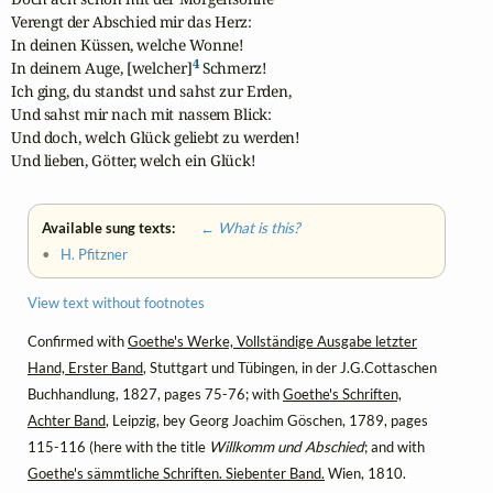
Verengt der Abschied mir das Herz: 

In deinen Küssen, welche Wonne! 

4
In deinem Auge, [welcher]
 Schmerz! 

Ich ging, du standst und sahst zur Erden, 

Und sahst mir nach mit nassem Blick: 

Und doch, welch Glück geliebt zu werden! 

Und lieben, Götter, welch ein Glück!
Available sung texts:
← What is this?
•
H. Pfitzner
View text without footnotes
Confirmed with
Goethe's Werke, Vollständige Ausgabe letzter
Hand, Erster Band
, Stuttgart und Tübingen, in der J.G.Cottaschen
Buchhandlung, 1827, pages 75-76; with
Goethe's Schriften,
Achter Band
, Leipzig, bey Georg Joachim Göschen, 1789, pages
115-116 (here with the title
Willkomm und Abschied
; and with
Goethe's sämmtliche Schriften. Siebenter Band.
Wien, 1810.