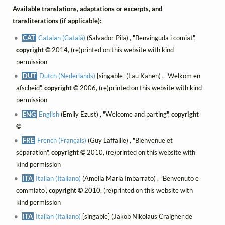
Available translations, adaptations or excerpts, and
transliterations (if applicable):
CAT
Catalan (Català)
(Salvador Pila) , "Benvinguda i comiat",
copyright ©
2014, (re)printed on this website with kind
permission
DUT
Dutch (Nederlands)
[singable] (Lau Kanen) , "Welkom en
afscheid",
copyright ©
2006, (re)printed on this website with kind
permission
ENG
English
(Emily Ezust) , "Welcome and parting",
copyright
©
FRE
French (Français)
(Guy Laffaille) , "Bienvenue et
séparation",
copyright ©
2010, (re)printed on this website with
kind permission
ITA
Italian (Italiano)
(Amelia Maria Imbarrato) , "Benvenuto e
commiato",
copyright ©
2010, (re)printed on this website with
kind permission
ITA
Italian (Italiano)
[singable] (Jakob Nikolaus Craigher de