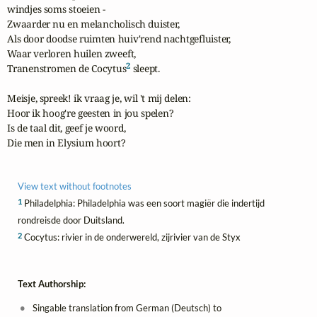
windjes soms stoeien -

Zwaarder nu en melancholisch duister,

Als door doodse ruimten huiv'rend nachtgefluister,

Waar verloren huilen zweeft,

2
Tranenstromen de Cocytus
 sleept.

Meisje, spreek! ik vraag je, wil 't mij delen:

Hoor ik hoog're geesten in jou spelen?

Is de taal dit, geef je woord,

Die men in Elysium hoort?
View text without footnotes
1
Philadelphia: Philadelphia was een soort magiër die indertijd
rondreisde door Duitsland.
2
Cocytus: rivier in de onderwereld, zijrivier van de Styx
Text Authorship:
Singable translation from German (Deutsch) to