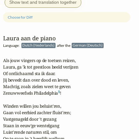
Show text and translation together
Choose for Diff
Laura aan de piano
Language:
Dutch (Nederlands)
after the
German (Deutsch)
Als jouw vingers op de toetsen reizen,

Laura, ga 'k tot geestloos beeld verijzen

Of ontlichaamd sta ik daar.

Jij beveelt dan over dood en leven,

Machtig, zoals zielen weet te geven

1
Zenuwweefsels Philadelphia
!

Winden willen jou beluist'ren,

Gaan vol eerbied zachter fluist'ren;

Vastgenageld door 't gezang

Staan in eeuw'ge wentelgang

Luist'rende naturen stil, om

Op te gaan in 't heerlijk welkom.
