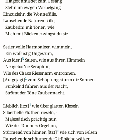
  Hingeschmiedet zum Gesang

  Stehn im ew'gen Wirbelgang,

Einzuziehn die Wonnefülle,

Lauschende Naturen stille,

  Zauberin! mit Tönen, wie

  Mich mit Blicken, zwingst du sie.

Seelenvolle Harmonieen wimmeln,

  Ein wollüstig Ungestüm,

3
Aus [den]
 Saiten, wie aus ihren Himmeln

  Neugebor'ne Seraphim;

Wie des Chaos Riesenarm entronnen,

4
[Aufgejagt]
 vom Schöpfungssturm die Sonnen

  Funkelnd fuhren aus der Nacht,

  Strömt der Töne Zaubermacht.

1
Lieblich [itzt]
 wie über glatten Kieseln

Silberhelle Fluthen rieseln, -

  Majestätisch prächtig nun

  Wie des Donners Orgelton,

1
Stürmend von hinnen [itzt]
 wie sich von Felsen

Rauschende schäumende Gießbäche wälzen,
