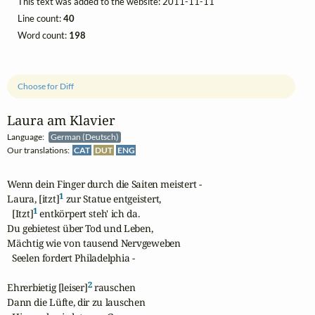
This text was added to the website: 2011-11-11
Line count:
40
Word count:
198
Choose for Diff
Laura am Klavier
Language:
German (Deutsch)
Our translations:
CAT
DUT
ENG
Wenn dein Finger durch die Saiten meistert -

1
Laura, [itzt]
 zur Statue entgeistert,

1
  [Itzt]
 entkörpert steh' ich da.

Du gebietest über Tod und Leben,

Mächtig wie von tausend Nervgeweben

  Seelen fordert Philadelphia -

2
Ehrerbietig [leiser]
 rauschen

Dann die Lüfte, dir zu lauschen
