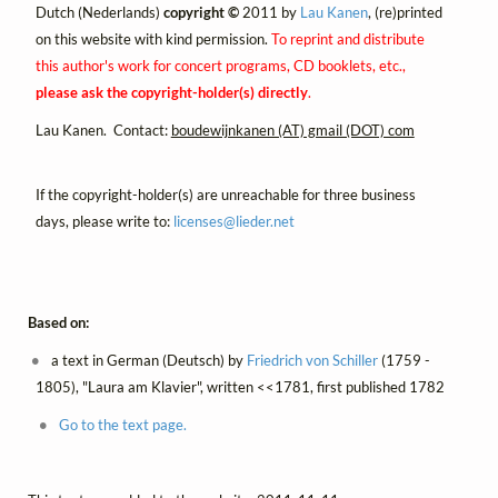
Dutch (Nederlands)
copyright ©
2011 by
Lau Kanen
, (re)printed
on this website with kind permission.
To reprint and distribute
this author's work for concert programs, CD booklets, etc.,
please ask the copyright-holder(s) directly
.
Lau Kanen. Contact:
boudewijnkanen (AT) gmail (DOT) com
If the copyright-holder(s) are unreachable for three business
days, please write to:
licenses@
lieder.
net
Based on:
a text in German (Deutsch) by
Friedrich von Schiller
(1759 -
1805), "Laura am Klavier", written <<1781, first published 1782
Go to the text page.