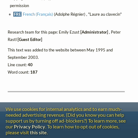
permission
FRE
French (Français)
(Adolphe Régnier) , "Laure au clavecin"
Research team for this page: Emily Ezust
[Administrator]
, Peter
Rastl
[Guest Editor]
This text was added to the website between May 1995 and
September 2003.
Line count:
40
Word count:
187
We use cookies for internal analytics and to earn much-
needed advertising revenue. (Did you know you can help
Contact
support us by turning off ad-blockers?) To learn more, see
Copyright
our
Privacy Policy
. To learn how to opt out of cookies,
Privacy
please visit
this site
.