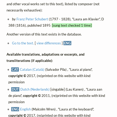
and other vocal works set to this text), listed by composer (not
necessarily exhaustive):
by
Franz Peter Schubert
(1797 - 1828), "Laura am Klavier", D
388 (1816), published 1895
[sung text checked 1 time]
Another version of this text exists in the database.
Go to the text.
[
view differences
]
ENG
Available translations, adaptations or excerpts, and
transliterations (if applicable):
CAT
Catalan (Català)
(Salvador Pila) , "Laura al piano",
copyright ©
2017, (re)printed on this website with kind
permission
DUT
Dutch (Nederlands)
[singable] (Lau Kanen) , "Laura aan
de piano",
copyright ©
2011, (re)printed on this website with kind
permission
ENG
English
(Malcolm Wren) , "Laura at the keyboard",
copyright ©
2017, (re)printed on this website with kind