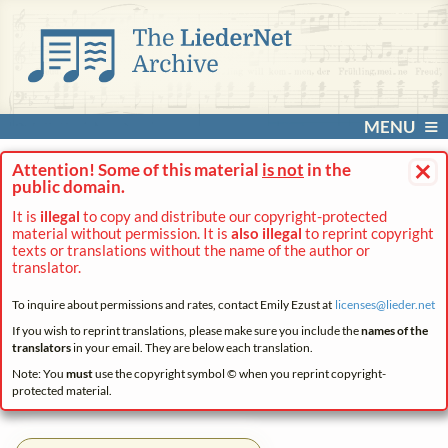
MENU
×
Attention! Some of this material
is not
in the
public domain.
It is
illegal
to copy and distribute our copyright-protected
material without permission. It is
also illegal
to reprint copyright
texts or translations without the name of the author or
translator.
To inquire about permissions and rates, contact Emily Ezust at
licenses@
lieder.
net
If you wish to reprint translations, please make sure you include the
names of the
translators
in your email. They are below each translation.
Note: You
must
use the copyright symbol © when you reprint copyright-
protected material.