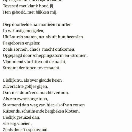
Toveres! met klank houd jij

Hen geboeid, met blikken mij.

Diep doorleefde harmonieën tuim'len

In wellustig mengelen,

Uit Laura's snaren, net als uit hun heem'len

Pasgeboren engelen;

Zoals zonnen, chaos' macht ontkomen,

Opgejaagd door scheppingsstorm en -stromen,

Vlammend vluchtten uit de nacht,

Stroomt der tonen tovermacht.

Lieflijk nu, als over gladde keien

Zilverlichte golfjes glijen,

Dan met dond'rend machtsvertoon,

Als een zware orgeltoon,

Stormend dan weg van hier, alsof van rotsen

Ruisende, schuimende bergbeken klotsen,

Lieflijk gesuizel dan, 

vleierig vloeien,

Zoals door 't espenwoud 
