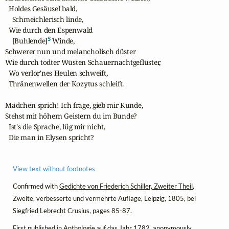
  Holdes Gesäusel bald, 

    Schmeichlerisch linde, 

  Wie durch den Espenwald 

5
    [Buhlende]
 Winde,

Schwerer nun und melancholisch düster

Wie durch todter Wüsten Schauernachtgeflüster,

  Wo verlor'nes Heulen schweift,

  Thränenwellen der Kozytus schleift.

Mädchen sprich! Ich frage, gieb mir Kunde,

Stehst mit höhern Geistern du im Bunde?

  Ist's die Sprache, lüg mir nicht,

  Die man in Elysen spricht?
View text without footnotes
Confirmed with
Gedichte von Friederich Schiller, Zweiter Theil
,
Zweite, verbesserte und vermehrte Auflage, Leipzig, 1805, bei
Siegfried Lebrecht Crusius, pages 85-87.
First published in
Anthologie auf das Jahr 1782
, anonymously