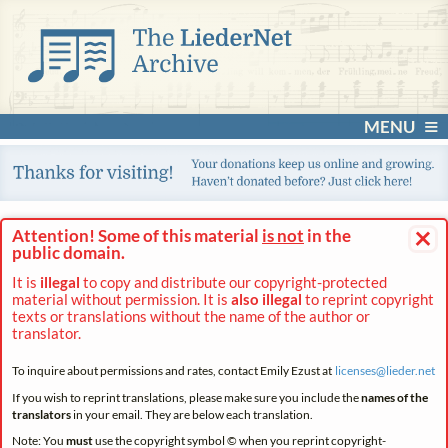
MENU
×
Attention! Some of this material
is not
in the
public domain.
It is
illegal
to copy and distribute our copyright-protected
material without permission. It is
also illegal
to reprint copyright
texts or translations without the name of the author or
translator.
To inquire about permissions and rates, contact Emily Ezust at
licenses@
lieder.
net
If you wish to reprint translations, please make sure you include the
names of the
translators
in your email. They are below each translation.
Note: You
must
use the copyright symbol © when you reprint copyright-