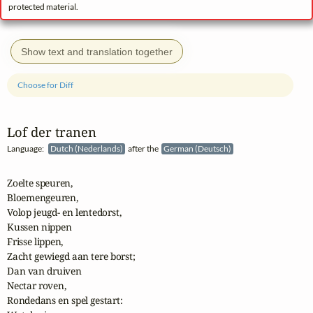
protected material.
Show text and translation together
Choose for Diff
Lof der tranen
Language:
Dutch (Nederlands)
after the
German (Deutsch)
Zoelte speuren,

Bloemengeuren,

Volop jeugd- en lentedorst,

Kussen nippen

Frisse lippen,

Zacht gewiegd aan tere borst;

Dan van druiven

Nectar roven,

Rondedans en spel gestart:
