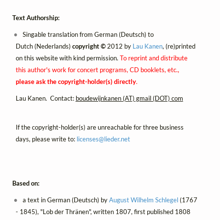
Text Authorship:
Singable translation from German (Deutsch) to
Dutch (Nederlands)
copyright ©
2012 by
Lau Kanen
, (re)printed
on this website with kind permission.
To reprint and distribute
this author's work for concert programs, CD booklets, etc.,
please ask the copyright-holder(s) directly
.
Lau Kanen. Contact:
boudewijnkanen (AT) gmail (DOT) com
If the copyright-holder(s) are unreachable for three business
days, please write to:
licenses@
lieder.
net
Based on:
a text in German (Deutsch) by
August Wilhelm Schlegel
(1767
- 1845), "Lob der Thränen", written 1807, first published 1808