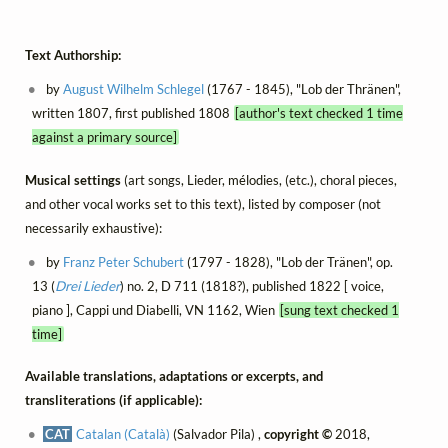
Text Authorship:
by
August Wilhelm Schlegel
(1767 - 1845), "Lob der Thränen",
written 1807, first published 1808
[author's text checked 1 time
against a primary source]
Musical settings
(art songs, Lieder, mélodies, (etc.), choral pieces,
and other vocal works set to this text), listed by composer (not
necessarily exhaustive):
by
Franz Peter Schubert
(1797 - 1828), "Lob der Tränen", op.
13 (
Drei Lieder
) no. 2, D 711 (1818?), published 1822 [ voice,
piano ], Cappi und Diabelli, VN 1162, Wien
[sung text checked 1
time]
Available translations, adaptations or excerpts, and
transliterations (if applicable):
CAT
Catalan (Català)
(Salvador Pila) ,
copyright ©
2018,