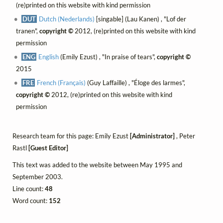
(re)printed on this website with kind permission
DUT
Dutch (Nederlands)
[singable] (Lau Kanen) , "Lof der
tranen",
copyright ©
2012, (re)printed on this website with kind
permission
ENG
English
(Emily Ezust) , "In praise of tears",
copyright ©
2015
FRE
French (Français)
(Guy Laffaille) , "Éloge des larmes",
copyright ©
2012, (re)printed on this website with kind
permission
Research team for this page: Emily Ezust
[Administrator]
, Peter
Rastl
[Guest Editor]
This text was added to the website between May 1995 and
September 2003.
Line count:
48
Word count:
152