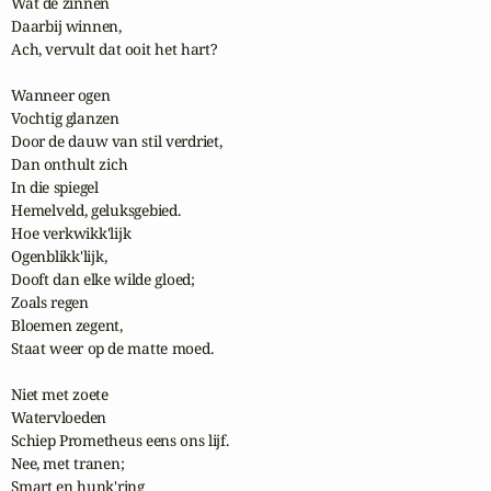
Wat de zinnen

Daarbij winnen,

Ach, vervult dat ooit het hart?

Wanneer ogen

Vochtig glanzen

Door de dauw van stil verdriet,

Dan onthult zich

In die spiegel

Hemelveld, geluksgebied.

Hoe verkwikk'lijk

Ogenblikk'lijk,

Dooft dan elke wilde gloed;

Zoals regen

Bloemen zegent,

Staat weer op de matte moed.

Niet met zoete

Watervloeden

Schiep Prometheus eens ons lijf.

Nee, met tranen;

Smart en hunk'ring
