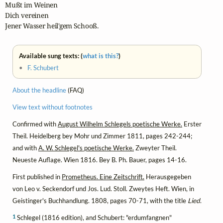
Mußt im Weinen

Dich vereinen

Jener Wasser heil'gem Schooß.
Available sung texts: (
what is this?
)
•
F. Schubert
About the headline
(FAQ)
View text without footnotes
Confirmed with
August Wilhelm Schlegels poetische Werke.
Erster
Theil. Heidelberg bey Mohr und Zimmer 1811, pages 242-244;
and with
A. W. Schlegel's poetische Werke.
Zweyter Theil.
Neueste Auflage. Wien 1816. Bey B. Ph. Bauer, pages 14-16.
First published in
Prometheus. Eine Zeitschrift.
Herausgegeben
von Leo v. Seckendorf und Jos. Lud. Stoll. Zweytes Heft. Wien, in
Geistinger's Buchhandlung. 1808, pages 70-71, with the title
Lied
.
1
Schlegel (1816 edition), and Schubert: "erdumfangnen"