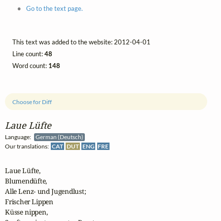
Go to the text page.
This text was added to the website: 2012-04-01
Line count:
48
Word count:
148
Choose for Diff
Laue Lüfte
Language:
German (Deutsch)
Our translations:
CAT
DUT
ENG
FRE
Laue Lüfte,

Blumendüfte,

Alle Lenz- und Jugendlust;

Frischer Lippen

Küsse nippen,
