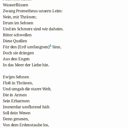
Wasserflüssen

Zwang Prometheus unsern Leim:

Nein, mit Thränen;

Drum im Sehnen

Und im Schmerz sind wir daheim.

Bitter schwellen

Diese Quellen

1
Für den [Erd' umfangnen]
 Sinn,

Doch sie drängen

Aus den Engen

In das Meer der Liebe hin.

Ew'ges Sehnen

Floß in Thränen,

Und umgab die starre Welt,

Die in Armen

Sein Erbarmen

Immerdar umflutend hält.

Soll dein Wesen

Denn genesen,

Von dem Erdenstaube los,
