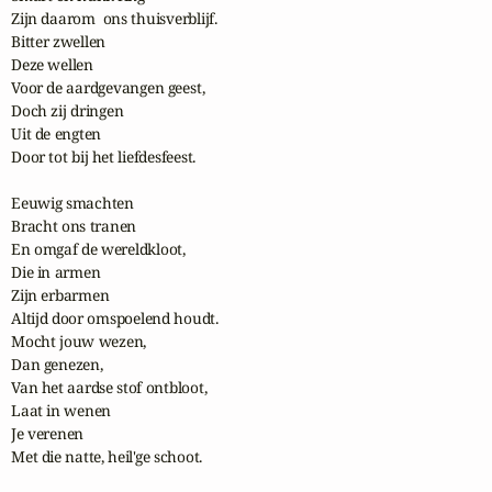
Zijn daarom  ons thuisverblijf.

Bitter zwellen

Deze wellen

Voor de aardgevangen geest,

Doch zij dringen

Uit de engten

Door tot bij het liefdesfeest.

Eeuwig smachten

Bracht ons tranen

En omgaf de wereldkloot,

Die in armen

Zijn erbarmen

Altijd door omspoelend houdt.

Mocht jouw wezen,

Dan genezen,

Van het aardse stof ontbloot,

Laat in wenen

Je verenen

Met die natte, heil'ge schoot.