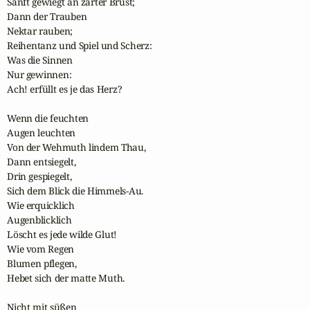
Sanft gewiegt an zarter Brust;

Dann der Trauben

Nektar rauben;

Reihentanz und Spiel und Scherz:

Was die Sinnen

Nur gewinnen:

Ach! erfüllt es je das Herz?

Wenn die feuchten

Augen leuchten

Von der Wehmuth lindem Thau,

Dann entsiegelt,

Drin gespiegelt,

Sich dem Blick die Himmels-Au.

Wie erquicklich

Augenblicklich

Löscht es jede wilde Glut!

Wie vom Regen

Blumen pflegen,

Hebet sich der matte Muth.

Nicht mit süßen
