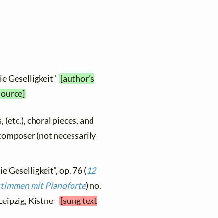
ie Geselligkeit"
[author's
source]
, (etc.), choral pieces, and
y composer (not necessarily
e Geselligkeit", op. 76 (
12
stimmen mit Pianoforte
) no.
 Leipzig, Kistner
[sung text