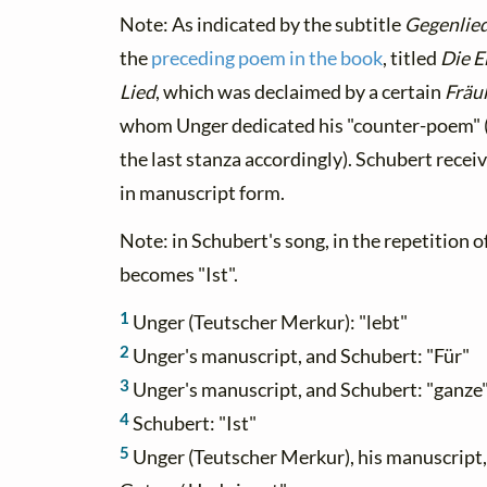
Note: As indicated by the subtitle
Gegenlie
the
preceding poem in the book
, titled
Die E
Lied
, which was declaimed by a certain
Fräu
whom Unger dedicated his "counter-poem" (an
the last stanza accordingly). Schubert rece
in manuscript form.
Note: in Schubert's song, in the repetition of
becomes "Ist".
1
Unger (Teutscher Merkur): "lebt"
2
Unger's manuscript, and Schubert: "Für"
3
Unger's manuscript, and Schubert: "ganze
4
Schubert: "Ist"
5
Unger (Teutscher Merkur), his manuscript, 