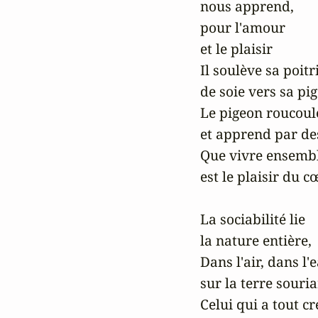
nous apprend, 

pour l'amour 

et le plaisir

Il soulève sa poitri
de soie vers sa pig
Le pigeon roucoule
et apprend par des
Que vivre ensembl
est le plaisir du cœ
La sociabilité lie 

la nature entière,

Dans l'air, dans l'ea
sur la terre sourian
Celui qui a tout cré