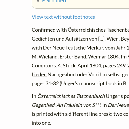
•
F. Schubert
View text without footnotes
Confirmed with
Österreichisches Taschenbu
Gedichten und Aufsätzen von [...]. Wien. Be
with
Der Neue Teutsche Merkur. vom Jahr 
M. Wieland. Erster Band. Weimar 1804. Im V
Comptoirs. 4. Stück. April 1804, pages 249
Lieder.
Nachgeahmt oder Von ihm selbst gedi
pages 31-32 (Unger's manuscript book in Bri
In
Österreichisches Taschenbuch
Unger's po
Gegenlied. An Fräulein von S***.
In
Der Neue
is printed with a different line break: two 
into one.