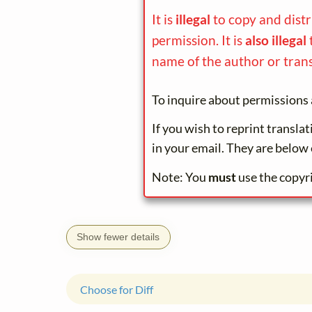
It is
illegal
to copy and dist
permission. It is
also illegal
name of the author or trans
To inquire about permissions 
If you wish to reprint transla
in your email. They are below 
Note: You
must
use the copyr
Show fewer details
Choose for Diff