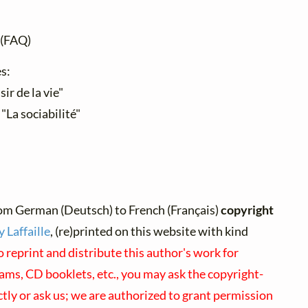
(FAQ)
es:
ir de la vie"
 "La sociabilité"
om German (Deutsch) to French (Français)
copyright
 Laffaille
, (re)printed on this website with kind
o reprint and distribute this author's work for
ams, CD booklets, etc., you may ask the copyright-
ctly or ask us; we are authorized to grant permission