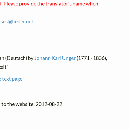
lf. Please provide the translator's name when
.
nses@
lieder.
net
an (Deutsch) by
Johann Karl Unger
(1771 - 1836),
eit"
 text page.
d to the website: 2012-08-22