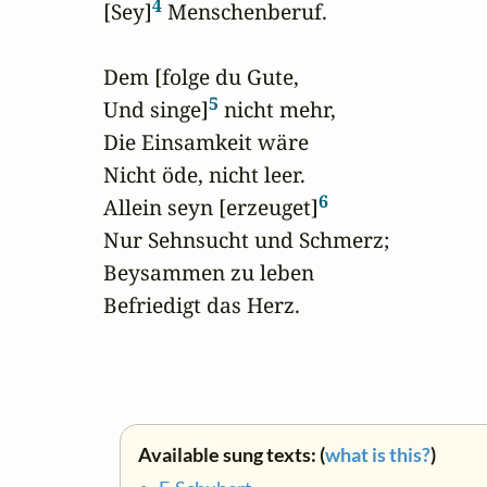
4
[Sey]
 Menschenberuf.

Dem [folge du Gute,

5
Und singe]
 nicht mehr,

Die Einsamkeit wäre

Nicht öde, nicht leer.

6
Allein seyn [erzeuget]
Nur Sehnsucht und Schmerz;

Beysammen zu leben

Befriedigt das Herz.
Available sung texts: (
what is this?
)