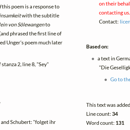
on their beha
d
this poem is a response to
contacting us
insamkeit
with the subtitle
Contact:
lice
lein von Sölewangen
to
d phrased the first line of
ived Unger's poem much later
Based on:
a text in Germ
 stanza 2, line 8, "Sey"
"Die Geselligk
Go to the
"
This text was adde
Line count:
34
and Schubert: "folget ihr
Word count:
131