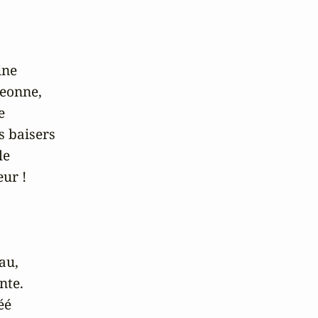
ne 

eonne,

 

 baisers

e 

ur !

u, 

te.

é 
