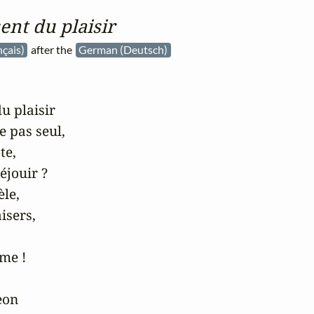
ent du plaisir
nçais)
after the
German (Deutsch)
u plaisir 

e pas seul,

e, 

éjouir ?

e, 

sers,

me !

on 
