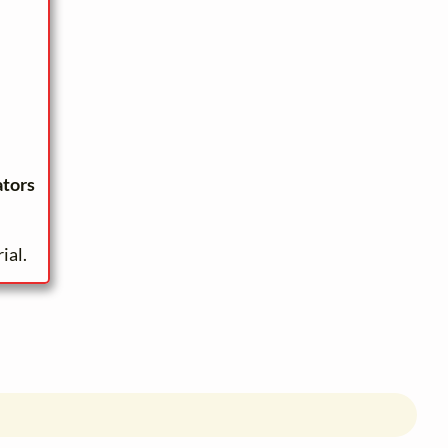
ators
ial.