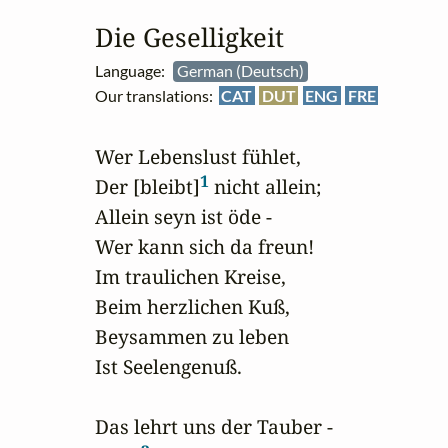
Die Geselligkeit
Language:
German (Deutsch)
Our translations:
CAT
DUT
ENG
FRE
Wer Lebenslust fühlet,

1
Der [bleibt]
 nicht allein;

Allein seyn ist öde - 

Wer kann sich da freun!

Im traulichen Kreise,

Beim herzlichen Kuß,

Beysammen zu leben

Ist Seelengenuß.

Das lehrt uns der Tauber -
