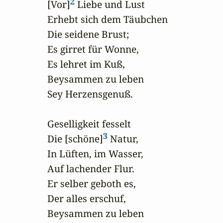
2
[Vor]
 Liebe und Lust

Erhebt sich dem Täubchen

Die seidene Brust;

Es girret für Wonne,

Es lehret im Kuß,

Beysammen zu leben

Sey Herzensgenuß.

Geselligkeit fesselt

3
Die [schöne]
 Natur,

In Lüften, im Wasser,

Auf lachender Flur.

Er selber geboth es,

Der alles erschuf,

Beysammen zu leben
