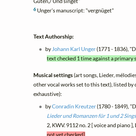
Guten,/ Und singet"
6
Unger's manuscript: "vergnüget"
Text Authorship:
by
Johann Karl Unger
(1771 - 1836), "D
text checked 1 time against a primary 
Musical settings
(art songs, Lieder, mélodies
other vocal works set to this text), listed b
exhaustive):
by
Conradin Kreutzer
(1780 - 1849), "Di
Lieder und Romanzen für 1 und 2 Sing
2, KWV. 9112 no. 2 [ voice and piano ],
not yet checked]