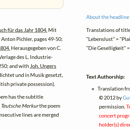
About the headline
ch für das Jahr 1804.
Mit
Translations of titl
y Anton Pichler, pages 49-50;
"Lebenslust" = "Plais
1804.
Herausgegeben von C.
"Die Geselligkeit" =
erlage des L. Industrie-
-250; and with
Joh. Ungers
chtet und in Musik gesetzt,
Text Authorship:
tish private possession).
Translation fr
em has the subtitle
©
2012 by
Guy
 Teutsche Merkur
the poem
permission.
T
consecutive lines are merged
concert progr
holder(s) dire