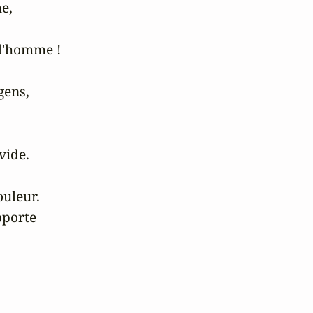
e,

l'homme !

ens, 

vide.

uleur.

porte 
