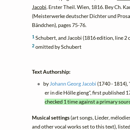
Jacobi
. Erster Theil. Wien, 1816. Bey Ch. K
(Meisterwerke deutscher Dichter und Prosa
Bändchen), pages 75-76.
1
Schubert, and Jacobi (1816 edition, line 2 
2
omitted by Schubert
Text Authorship:
by
Johann Georg Jacobi
(1740 - 1814), 
er in die Hölle gieng", first published
checked 1 time against a primary sour
Musical settings
(art songs, Lieder, mélodies,
and other vocal works set to this text), list