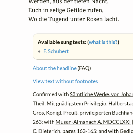
Werden, aus der tiefen Nacht,

Euch in selige Gefilde rufen,

Wo die Tugend unter Rosen lacht.
Available sung texts: (
what is this?
)
•
F. Schubert
About the headline
(FAQ)
View text without footnotes
Confirmed with
Sämtliche Werke, von Joha
Theil. Mit gnädigstem Privilegio. Halbersta
Gros, Königl. Preuß. privilegierten Buchhän
263; with
Musen-Almanach A. MDCCLXXI
C. Dieterich, pages 163-165; and with
Gedic