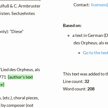
Contact:
licenses
aulfuß & C. Armbruster
isten. Sechzehntes
Based on:
only): "Diese"
a text in German (
des Orpheus, als er
Go to the tex
"Lied des Orpheus, als
This text was added to 
 1771
[author's text
Line count:
32
ce]
Word count:
208
 (etc.), choral pieces,
ed by composer (not