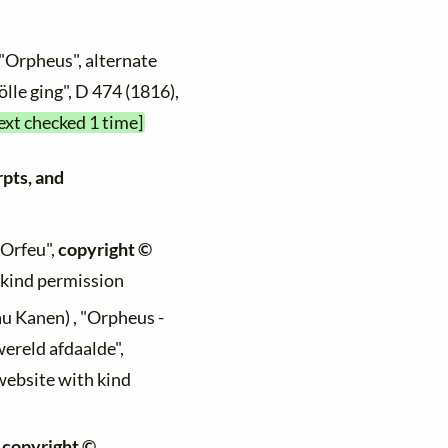
 "Orpheus", alternate
ölle ging", D 474 (1816),
ext checked 1 time]
rpts, and
"Orfeu",
copyright ©
h kind permission
au Kanen) , "Orpheus -
wereld afdaalde",
 website with kind
,
copyright ©