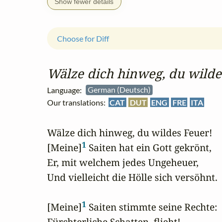
Show fewer details
Choose for Diff
Wälze dich hinweg, du wilde
Language:
German (Deutsch)
Our translations:
CAT
DUT
ENG
FRE
ITA
Wälze dich hinweg, du wildes Feuer!

1
[Meine]
 Saiten hat ein Gott gekrönt,

Er, mit welchem jedes Ungeheuer,

Und vielleicht die Hölle sich versöhnt.

1
[Meine]
 Saiten stimmte seine Rechte:

Fürchterliche Schatten, flieht!
