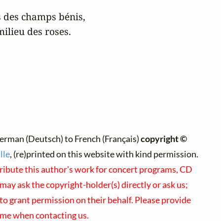
 des champs bénis,

milieu des roses.
erman (Deutsch) to French (Français)
copyright ©
lle
, (re)printed on this website with kind permission.
tribute this author's work for concert programs, CD
 may ask the copyright-holder(s) directly or ask us;
to grant permission on their behalf. Please provide
ame when contacting us.