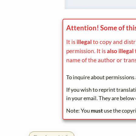
Attention! Some of thi
It is
illegal
to copy and dist
permission. It is
also illegal
name of the author or trans
To inquire about permissions 
If you wish to reprint transla
in your email. They are below 
Note: You
must
use the copyr