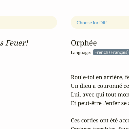
Choose for Diff
s Feuer!
Orphée
Language:
French (Français
Roule-toi en arrière, f
Un dieu a couronné ces
Lui, avec qui tout mon
Et peut-être l'enfer se 
Ces cordes ont été acc
Ombres terribles, fuyez