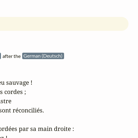
)
after the
German (Deutsch)
eu sauvage !

 cordes ;

stre

sont réconciliés.

ordées par sa main droite :

 !
