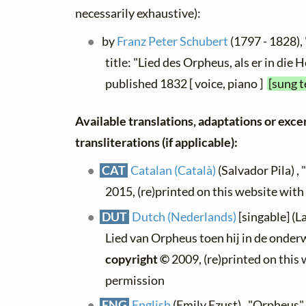
necessarily exhaustive):
by
Franz Peter Schubert
(1797 - 1828),
title: "Lied des Orpheus, als er in die H
published 1832 [ voice, piano ]
[sung t
Available translations, adaptations or exce
transliterations (if applicable):
CAT
Catalan (Català)
(Salvador Pila) , 
2015, (re)printed on this website wit
DUT
Dutch (Nederlands)
[singable] (L
Lied van Orpheus toen hij in de onder
copyright ©
2009, (re)printed on this
permission
ENG
English
(Emily Ezust) , "Orpheus"