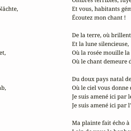
ächte,

Et vous, habitants gémi
Écoutez mon chant !

De la terre, où brillent 
Et la lune silencieuse,

t,

Où la rosée mouille la
Où le chant demeure da
Du doux pays natal de
b,

Où le ciel vous donne 
Je suis amené ici par l
Je suis amené ici par 
Ma plainte fait écho à 