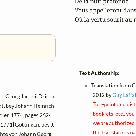
De la nuit profonde

Vous appelleront dans
Où la vertu sourit au 
Text Authorship:
Translation from G
2012 by
Guy Laffai
nn Georg Jacobi.
Dritter
To reprint and dis
dt, bey Johann Heinrich
booklets, etc., you
dler. 1774, pages 262-
we are authorized 
[1771] Göttingen, bey J.
the translator's n
hte von Johann Georg