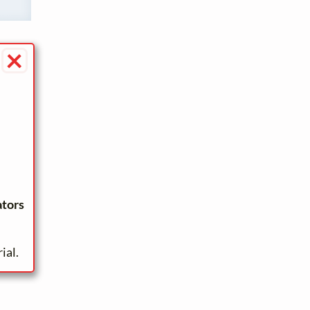
×
ators
ial.