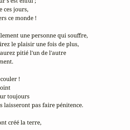
 s'est enfui ;

ces jours,

rs ce monde !

lement une personne qui souffre,

rez le plaisir une fois de plus,

rez pitié l'un de l'autre

ment.

couler !

oint

ur toujours

 laisseront pas faire pénitence.

t créé la terre,
