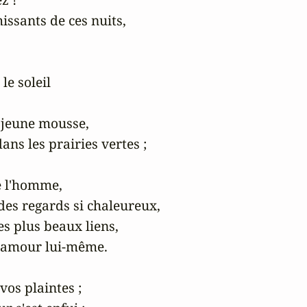
ssants de ces nuits,

le soleil

 jeune mousse,

ns les prairies vertes ;

 l'homme,

des regards si chaleureux,

es plus beaux liens,

l'amour lui-même.

vos plaintes ;
