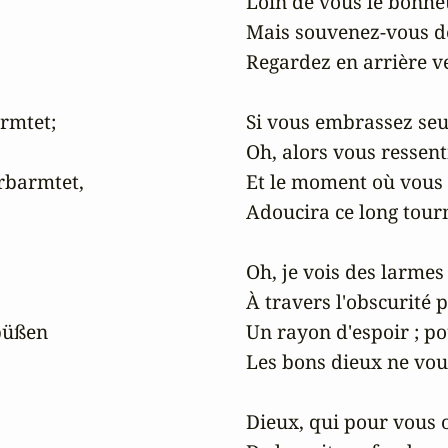
Loin de vous le bonheur
Mais souvenez-vous de 
Regardez en arrière ve
mtet;

Si vous embrassez seu
Oh, alors vous ressenti
rbarmtet,

Et le moment où vous au
Adoucira ce long tour
Oh, je vois des larmes 
À travers l'obscurité p
büßen

Un rayon d'espoir ; po
Les bons dieux ne vous
Dieux, qui pour vous on