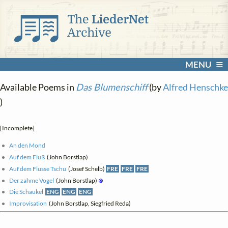
MENU
Available Poems in
Das Blumenschiff
(by
Alfred Henschke
)
[Incomplete]
An den Mond
Auf dem Fluß
(John Borstlap)
Auf dem Flusse Tschu
(Josef Schelb)
FRE
FRE
FRE
Der zahme Vogel
(John Borstlap)
⊗
Die Schaukel
ENG
ENG
ENG
Improvisation
(John Borstlap, Siegfried Reda)