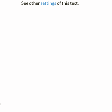
See other
settings
of this text.

