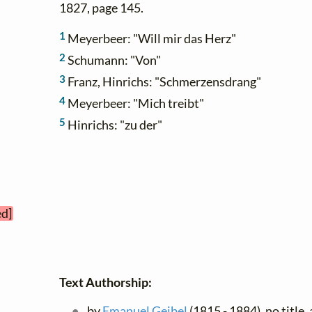
1827, page 145.
1
Meyerbeer: "Will mir das Herz"
2
Schumann: "Von"
3
Franz, Hinrichs: "Schmerzensdrang"
4
Meyerbeer: "Mich treibt"
5
Hinrichs: "zu der"
ed]
Text Authorship:
by
Emanuel Geibel
(1815 - 1884), no title,