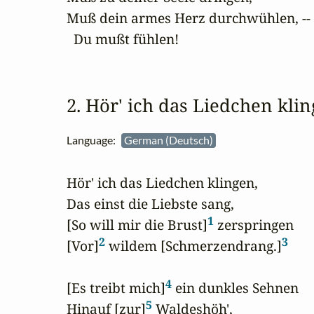
Muß dein armes Herz durchwühlen, --

  Du mußt fühlen!
2. Hör' ich das Liedchen kl
Language:
German (Deutsch)
Hör' ich das Liedchen klingen,

Das einst die Liebste sang,

1
[So will mir die Brust]
 zerspringen

2
3
[Vor]
 wildem [Schmerzendrang.]
4
[Es treibt mich]
 ein dunkles Sehnen

5
Hinauf [zur]
 Waldeshöh',
