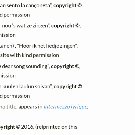
uan sento la cançoneta",
copyright ©
nd permission
 nou 's wat ze zingen",
copyright ©
,
mission
anen) , "Hoor ik het liedje zingen",
bsite with kind permission
e dear song sounding",
copyright ©
,
mission
n kuulen laulun soivan",
copyright ©
nd permission
no title, appears in
Intermezzo lyrique
,
yright ©
2016, (re)printed on this