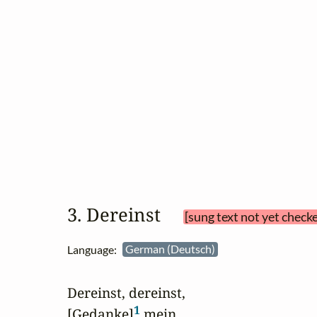
3. Dereinst 
[sung text not yet check
Language:
German (Deutsch)
Dereinst, dereinst,

1
[Gedanke]
 mein,
