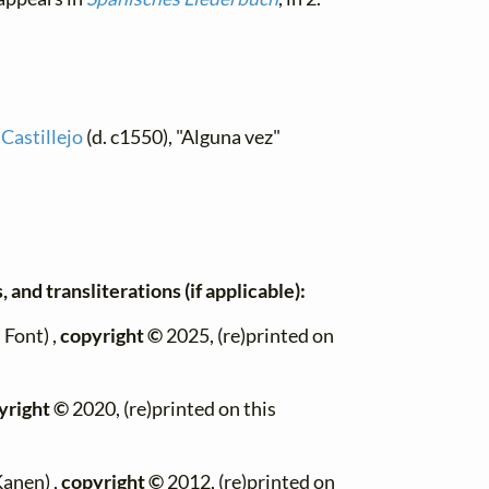
 Castillejo
(d. c1550), "Alguna vez"
 and transliterations (if applicable):
Font) ,
copyright ©
2025, (re)printed on
yright ©
2020, (re)printed on this
Kanen) ,
copyright ©
2012, (re)printed on