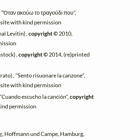
, "Όταν ακούω το τραγούδι που",
bsite with kind permission
al Levitin) ,
copyright ©
2010,
mission
stock) ,
copyright ©
2014, (re)printed
ato) , "Sento risuonare la canzone",
bsite with kind permission
 "Cuando escucho la canción",
copyright
kind permission
r
, Hoffmann und Campe, Hamburg,