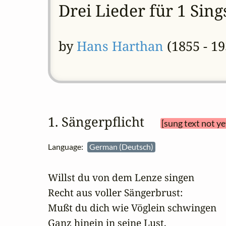
Drei Lieder für 1 Sin
by
Hans Harthan
(1855 - 19
1. Sängerpflicht 
[sung text not y
Language:
German (Deutsch)
Willst du von dem Lenze singen 

Recht aus voller Sängerbrust: 

Mußt du dich wie Vöglein schwingen 

Ganz hinein in seine Lust, 
