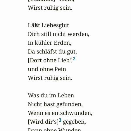
Wirst ruhig sein.

Läßt Liebesglut

Dich still nicht werden,

In kühler Erden,

Da schläfst du gut,

2
[Dort ohne Lieb']
und ohne Pein

Wirst ruhig sein.

Was du im Leben

Nicht hast gefunden,

Wenn es entschwunden,

3
[Wird dir's]
 gegeben,

Dann ohne Wunden
