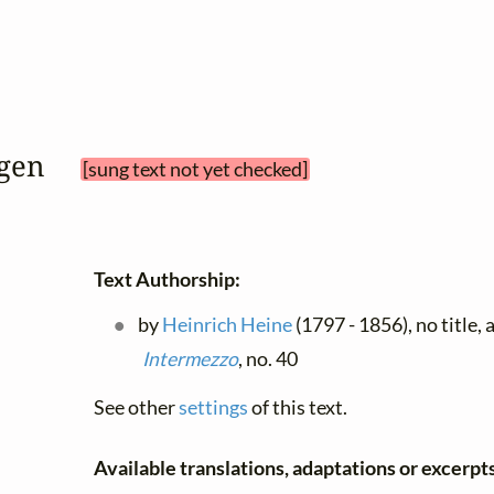
ingen 
[sung text not yet checked]
Text Authorship:
by
Heinrich Heine
(1797 - 1856), no title,
Intermezzo
, no. 40
See other
settings
of this text.
Available translations, adaptations or excerpts,