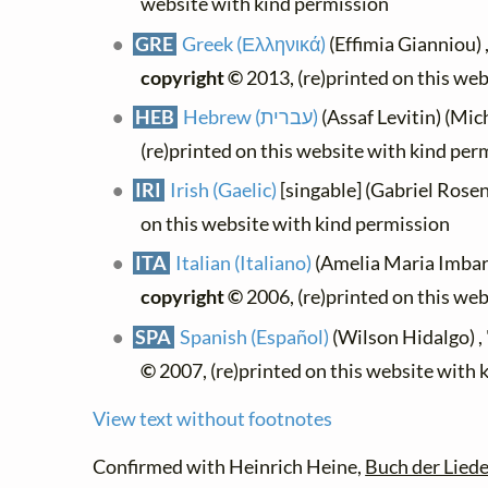
website with kind permission
GRE
Greek (Ελληνικά)
(Effimia Gianniou) 
copyright ©
2013, (re)printed on this we
HEB
Hebrew (עברית)
(Assaf Levitin) (Mich
(re)printed on this website with kind per
IRI
Irish (Gaelic)
[singable] (Gabriel Rosen
on this website with kind permission
ITA
Italian (Italiano)
(Amelia Maria Imbarr
copyright ©
2006, (re)printed on this we
SPA
Spanish (Español)
(Wilson Hidalgo) ,
©
2007, (re)printed on this website with 
View text without footnotes
Confirmed with Heinrich Heine,
Buch der Liede