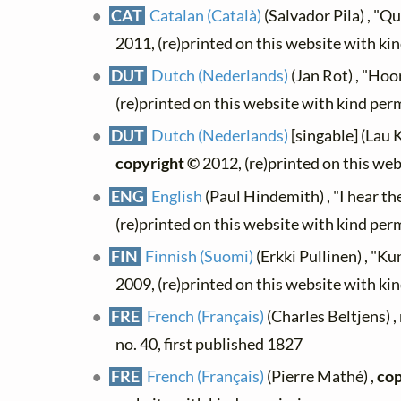
CAT
Catalan (Català)
(Salvador Pila) , "Q
2011, (re)printed on this website with ki
DUT
Dutch (Nederlands)
(Jan Rot) , "Hoor
(re)printed on this website with kind per
DUT
Dutch (Nederlands)
[singable] (Lau K
copyright ©
2012, (re)printed on this we
ENG
English
(Paul Hindemith) , "I hear th
(re)printed on this website with kind per
FIN
Finnish (Suomi)
(Erkki Pullinen) , "Ku
2009, (re)printed on this website with ki
FRE
French (Français)
(Charles Beltjens) , 
no. 40, first published 1827
FRE
French (Français)
(Pierre Mathé) ,
cop