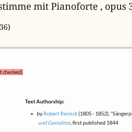
gstimme mit Pianoforte , opus 
36)
et checked]
Text Authorship:
by
Robert Reinick
(1805 - 1852), "Sängerpf
und Gestalten
, first published 1844