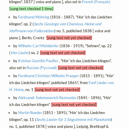
klingen", 1837 [ voice and piano ], also set in
French (Français)
[sung text checked 1 time]
by
Ferdinand Möhring
(1816 - 1887), "Hör' ich das Liedchen
klingen", op. 2 (
Sechs Gesänge von Chamisso, Heine und
Hoffmann von Fallersleben
) no. 5, published 1838 [ voice and
piano ], Berlin, Crantz
[sung text not yet checked]
by
Wilhelm Carl Mühldorfer
(1836 - 1919), "Sehnen", op. 22
(
Vier Lieder
) no. 2
[sung text not yet checked]
by
Kristian Genrikh Paufler
, "Hör' ich das Liedchen klingen",
also set in
Russian (Русский)
[sung text not yet checked]
by
Ferdinand Christian Wilhelm Praeger
(1815 - 1891), "Hör'
ich das Liedchen klingen", published 1865?, from
Fünf Lieder von
H. Heine
, no. 1
[sung text not yet checked]
by
Aleksandr Solomonovich Razmadze
(1845 - 1896), "Hör'
ich das Liedchen klingen"
[sung text not yet checked]
by
Martin Roeder
(1851 - 1895), "Hör' ich das Liedchen
klingen", op. 11 (
Sechs Lieder für 1 Singstimme mit Pianoforte
)
no. 1, published 1878 [ voice and piano ], Leipzig, Breitkopf &