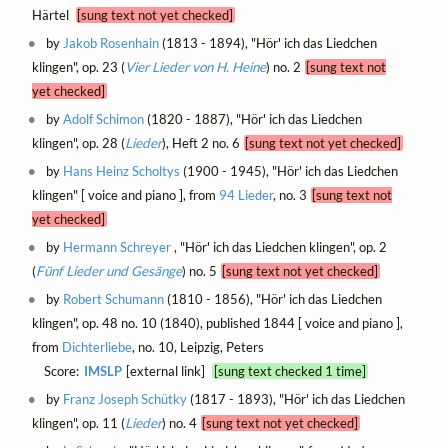
Härtel
[sung text not yet checked]
by
Jakob Rosenhain
(1813 - 1894), "Hör' ich das Liedchen
klingen", op. 23 (
Vier Lieder von H. Heine
) no. 2
[sung text not
yet checked]
by
Adolf Schimon
(1820 - 1887), "Hör' ich das Liedchen
klingen", op. 28 (
Lieder
), Heft 2 no. 6
[sung text not yet checked]
by
Hans Heinz Scholtys
(1900 - 1945), "Hör' ich das Liedchen
klingen" [ voice and piano ], from
94 Lieder
, no. 3
[sung text not
yet checked]
by
Hermann Schreyer
, "Hör' ich das Liedchen klingen", op. 2
(
Fünf Lieder und Gesänge
) no. 5
[sung text not yet checked]
by
Robert Schumann
(1810 - 1856), "Hör' ich das Liedchen
klingen", op. 48 no. 10 (1840), published 1844 [ voice and piano ],
from
Dichterliebe
, no. 10, Leipzig, Peters
Score:
IMSLP
[external link]
[sung text checked 1 time]
by
Franz Joseph Schütky
(1817 - 1893), "Hör' ich das Liedchen
klingen", op. 11 (
Lieder
) no. 4
[sung text not yet checked]