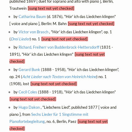
published 1869 [ duet for soprano and alto with piano ], Berlin,
Trautwein
[sung text not yet checked]
by
Catharina Baum
(d. 1876), "Hör' ich das Liedchen klingen"
[ voice and piano ], Berlin: M. Bahn
[sung text not yet checked]
by
Victor von Brasch
, "Hör' ich das Liedchen klingen", op. 1
(
Drei Lieder
) no. 1
[sung text not yet checked]
by
Richard, Freiherr von Buddenbrock-Hettersdorff
(1831 -
1891), "Hör' ich das Liedchen klingen"
[sung text not yet
checked]
by
Gerard Bunk
(1888 - 1958), "Hör' ich das Liedchen klingen",
op. 24 (
Acht Lieder nach Texten von Heinrich Heine
) no. 1
(1908), lost
[sung text not yet checked]
by
Cecil Coles
(1888 - 1918), "Hör' ich das Liedchen klingen"
[sung text not yet checked]
by
Hugo Dakon
, "Liebchens Lied", published 1877 [ voice and
piano ], from
Sechs Lieder für 1 Singstimme mit
Pianofortebegleitung
, no. 6, Berlin, Paez
[sung text not yet
checked]