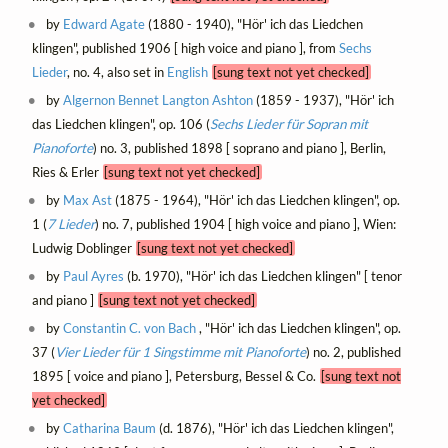
by
Edward Agate
(1880 - 1940), "Hör' ich das Liedchen
klingen", published 1906 [ high voice and piano ], from
Sechs
Lieder
, no. 4, also set in
English
[sung text not yet checked]
by
Algernon Bennet Langton Ashton
(1859 - 1937), "Hör' ich
das Liedchen klingen", op. 106 (
Sechs Lieder für Sopran mit
Pianoforte
) no. 3, published 1898 [ soprano and piano ], Berlin,
Ries & Erler
[sung text not yet checked]
by
Max Ast
(1875 - 1964), "Hör' ich das Liedchen klingen", op.
1 (
7 Lieder
) no. 7, published 1904 [ high voice and piano ], Wien:
Ludwig Doblinger
[sung text not yet checked]
by
Paul Ayres
(b. 1970), "Hör' ich das Liedchen klingen" [ tenor
and piano ]
[sung text not yet checked]
by
Constantin C. von Bach
, "Hör' ich das Liedchen klingen", op.
37 (
Vier Lieder für 1 Singstimme mit Pianoforte
) no. 2, published
1895 [ voice and piano ], Petersburg, Bessel & Co.
[sung text not
yet checked]
by
Catharina Baum
(d. 1876), "Hör' ich das Liedchen klingen",