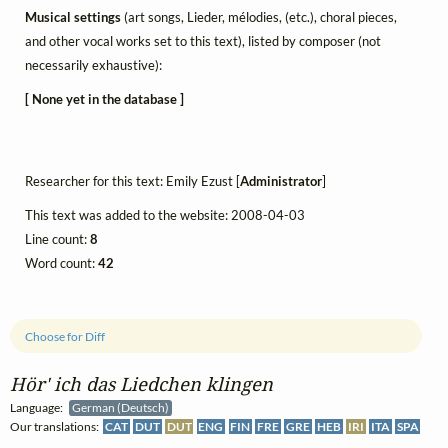
Musical settings
(art songs, Lieder, mélodies, (etc.), choral pieces,
and other vocal works set to this text), listed by composer (not
necessarily exhaustive):
[ None yet in the database ]
Researcher for this text: Emily Ezust [
Administrator
]
This text was added to the website: 2008-04-03
Line count:
8
Word count:
42
Choose for Diff
Hör' ich das Liedchen klingen
Language:
German (Deutsch)
Our translations:
CAT
DUT
DUT
ENG
FIN
FRE
GRE
HEB
IRI
ITA
SPA