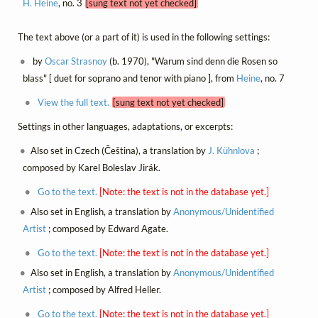
H. Heine
, no. 3
[sung text not yet checked]
The text above (or a part of it) is used in the following settings:
by
Oscar Strasnoy
(b. 1970), "Warum sind denn die Rosen so
blass" [ duet for soprano and tenor with piano ], from
Heine
, no. 7
View the full text.
[sung text not yet checked]
Settings in other languages, adaptations, or excerpts:
Also set in Czech (Čeština), a translation by
J. Kühnlova
;
composed by Karel Boleslav Jirák.
Go to the text.
[Note: the text is not in the database yet.]
Also set in English, a translation by
Anonymous/Unidentified
Artist
; composed by Edward Agate.
Go to the text.
[Note: the text is not in the database yet.]
Also set in English, a translation by
Anonymous/Unidentified
Artist
; composed by Alfred Heller.
Go to the text.
[Note: the text is not in the database yet.]