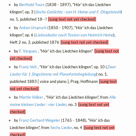
by
Berthold Tours
(1838 - 1897), "Hör' ich das Liedchen
klingen", op. 3 (
Sechs Gedichte : von H. Heine und F. Dingelstedt
)
no. 5, published 18--?
[sung text not yet checked]
by
Anton Urspruch
(1850 - 1907), "Hör' ich das Liedchen
klingen", op. 6 (
Liebeslieder nach Texten von Heinrich Heine
),
Heft 2 no. 3, published 1876
[sung text not yet checked]
by
F. Vargues
, "Hör' ich das Liedchen klingen"
[sung text not
yet checked]
by
Franz Veit
, "Hör' ich das Liedchen klingen", op. 10 (
Zwei
Lieder für 1 Singstimme mit Pianofortebegleitung
) no. 1,
published 1883 [ voice and piano ], Prag, Hoffmann
[sung text
not yet checked]
by
Martin Völker
, "Hör' ich das Liedchen klingen", from
Alle
meine kleinen Lieder : vier Lieder
, no. 3
[sung text not yet
checked]
by
Franz Gerhard Wegeler
(1765 - 1848), "Hör' ich das
Liedchen klingen", from
Sechs Lieder
, no. 4
[sung text not yet
checked]