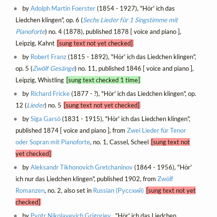
by
Adolph Martin Foerster
(1854 - 1927), "Hör' ich das
Liedchen klingen", op. 6 (
Sechs Lieder für 1 Singstimme mit
Pianoforte
) no. 4 (1878), published 1878 [ voice and piano ],
Leipzig, Kahnt
[sung text not yet checked]
by
Robert Franz
(1815 - 1892), "Hör' ich das Liedchen klingen",
op. 5 (
Zwölf Gesänge
) no. 11, published 1846 [ voice and piano ],
Leipzig, Whistling
[sung text checked 1 time]
by
Richard Fricke
(1877 - ?), "Hör' ich das Liedchen klingen", op.
12 (
Lieder
) no. 5
[sung text not yet checked]
by
Siga Garsó
(1831 - 1915), "Hör' ich das Liedchen klingen",
published 1874 [ voice and piano ], from
Zwei Lieder für Tenor
oder Sopran mit Pianoforte
, no. 1, Cassel, Scheel
[sung text not
yet checked]
by
Aleksandr Tikhonovich Gretchaninov
(1864 - 1956), "Hör'
ich nur das Liedchen klingen", published 1902, from
Zwölf
Romanzen
, no. 2, also set in
Russian (Русский)
[sung text not yet
checked]
by
Pyotr Nikolayevich Grigoriev
, "Hör' ich das Liedchen