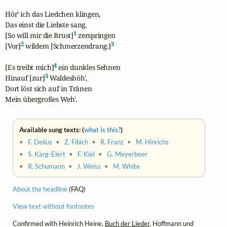
Hör' ich das Liedchen klingen,

Das einst die Liebste sang,

1
[So will mir die Brust]
 zerspringen

2
3
[Vor]
 wildem [Schmerzendrang.]
4
[Es treibt mich]
 ein dunkles Sehnen

5
Hinauf [zur]
 Waldeshöh',

Dort löst sich auf in Tränen

Mein übergroßes Weh'.
Available sung texts: (
what is this?
)
•
F. Delius
•
Z. Fibich
•
R. Franz
•
M. Hinrichs
•
S. Karg-Elert
•
F. Kiel
•
G. Meyerbeer
•
R. Schumann
•
J. Weiss
•
M. White
About the headline
(FAQ)
View text without footnotes
Confirmed with Heinrich Heine,
Buch der Lieder
, Hoffmann und