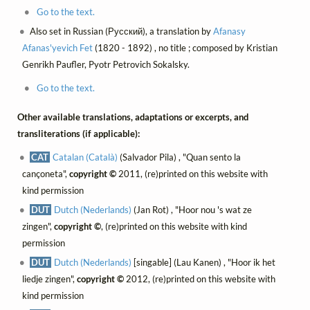
Go to the text.
Also set in Russian (Русский), a translation by
Afanasy
Afanas'yevich Fet
(1820 - 1892) , no title ; composed by Kristian
Genrikh Paufler, Pyotr Petrovich Sokalsky.
Go to the text.
Other available translations, adaptations or excerpts, and
transliterations (if applicable):
CAT
Catalan (Català)
(Salvador Pila) , "Quan sento la
cançoneta",
copyright ©
2011, (re)printed on this website with
kind permission
DUT
Dutch (Nederlands)
(Jan Rot) , "Hoor nou 's wat ze
zingen",
copyright ©
, (re)printed on this website with kind
permission
DUT
Dutch (Nederlands)
[singable] (Lau Kanen) , "Hoor ik het
liedje zingen",
copyright ©
2012, (re)printed on this website with
kind permission