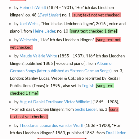
by
Heinrich Weidt
(1824 - 1901), "Hör' ich das Liedchen
klingen", op. 48 (
Zwei Lieder
) no. 1
[sung text not yet checked]
by
Joel Weiss
, "Hör ich das Liedchen klingen", 2016 [ voice and
piano ], from
Heine Lieder
, no. 10
[sung text checked 1 time]
by
Wekschin
, "Hör' ich das Liedchen klingen"
[sung text not
yet checked]
by
Maude Valérie White
(1855 - 1937), "Hör' ich das Liedchen
klingen", published 1885 [ voice and piano ], from
Album of
German Songs (later published as Sixteen German Songs)
, no. 3,
London: Stanley Lucas, Weber & Col.; also reprinted by Recital
Publications (Texas) in 1995 , also set in
English
[sung text
checked 1 time]
by
August Daniel Ferdinand Victor Wilhelmj
(1845 - 1908),
"Hör' ich das Liedchen klingen", from
Sechs Lieder
, no. 3
[sung
text not yet checked]
by
Theodorus Leonardus van der Wurff
(1836 - 1900), "Hör'
ich das Liedchen klingen", 1863, published 1863, from
Drei Lieder