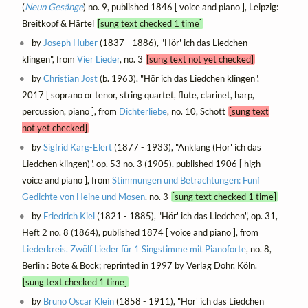
(
Neun Gesänge
) no. 9, published 1846 [ voice and piano ], Leipzig:
Breitkopf & Härtel
[sung text checked 1 time]
by
Joseph Huber
(1837 - 1886), "Hör' ich das Liedchen
klingen", from
Vier Lieder
, no. 3
[sung text not yet checked]
by
Christian Jost
(b. 1963), "Hör ich das Liedchen klingen",
2017 [ soprano or tenor, string quartet, flute, clarinet, harp,
percussion, piano ], from
Dichterliebe
, no. 10, Schott
[sung text
not yet checked]
by
Sigfrid Karg-Elert
(1877 - 1933), "Anklang (Hör' ich das
Liedchen klingen)", op. 53 no. 3 (1905), published 1906 [ high
voice and piano ], from
Stimmungen und Betrachtungen: Fünf
Gedichte von Heine und Mosen
, no. 3
[sung text checked 1 time]
by
Friedrich Kiel
(1821 - 1885), "Hör' ich das Liedchen", op. 31,
Heft 2 no. 8 (1864), published 1874 [ voice and piano ], from
Liederkreis. Zwölf Lieder für 1 Singstimme mit Pianoforte
, no. 8,
Berlin : Bote & Bock; reprinted in 1997 by Verlag Dohr, Köln.
[sung text checked 1 time]
by
Bruno Oscar Klein
(1858 - 1911), "Hör' ich das Liedchen