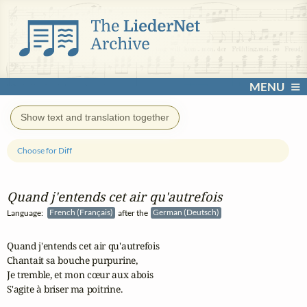
MENU
Show text and translation together
Choose for Diff
Quand j'entends cet air qu'autrefois
Language:
French (Français)
after the
German (Deutsch)
Quand j'entends cet air qu'autrefois

Chantait sa bouche purpurine,

Je tremble, et mon cœur aux abois

S'agite à briser ma poitrine.
