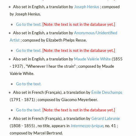
Also set in English, a translation by
Joseph Henius
; composed
by Joseph Henius.
Go to the text.
[Note: the text is not in the database yet.]
Also set in English, a translation by
Anonymous/Unidentified
Artist
; composed by Elizabeth Phelps Resse.
Go to the text.
[Note: the text is not in the database yet.]
Also set in English, a translation by
Maude Valérie White
(1855
- 1937) , "Whenever I hear the strain" ; composed by Maude
Valérie White.
Go to the text.
Also set in French (Français), a translation by
Émile Deschamps
(1791 - 1871) ; composed by Giacomo Meyerbeer.
Go to the text.
[Note: the text is not in the database yet.]
Also set in French (Français), a translation by
Gérard Labrunie
(1808 - 1855) , no title, appears in
Intermezzo lyrique
, no. 41 ;
composed by Marcel Bertrand.