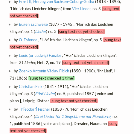
by
Ernst II, Herzog von Sachsen-Coburg-Gotha
(1818 - 1893),
"Hör' ich das Liedchen klingen", from
Vier Lieder
, no. 3
[sung text
not yet checked]
by
Eugen Eschwege
(1877 - 1945), "Hör' ich das Liedchen
klingen", op. 1 (
Lieder
) no. 3
[sung text not yet checked]
by
O. Esfonde
, "Hör' ich das Liedchen klingen", op. 5
[sung text
not yet checked]
by
Louis (or Ludwig) Fanzler
, "Hör' ich das Liedchen klingen",
from
21 Lieder
, Heft 2, no. 19
[sung text not yet checked]
by
Zdenko Antonín Václav Fibich
(1850 - 1900), "Ihr Lied", H.
71 (1866)
[sung text checked 1 time]
by
Christian Fink
(1831 - 1911), "Hör' ich das Liedchen
klingen", op. 3 (
Fünf Lieder
) no. 5, published 1857 [ voice and
piano ], Leipzig, Kistner
[sung text not yet checked]
by
Th[eodor?] Fischer
(1858 - ?), "Hör' ich das Liedchen
klingen", op. 4 (
Drei Lieder für 1 Singstimme mit Pianoforte
) no.
1, published 1886 [ voice and piano ], Dresden, Näumann
[sung
text not yet checked]