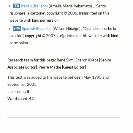
ITA
Italian (Italiano)
(Amelia Maria Imbarrato) , "Sento
risuonare la canzone",
copyright ©
2006, (re)printed on this
website with kind permission
SPA
Spanish (Español)
(Wilson Hidalgo) , "Cuando escucho la
canción",
copyright ©
2007, (re)printed on this website with kind
permission
Research team for this page: René Slot , Sharon Krebs
[Senior
Associate Editor]
, Pierre Mathé
[Guest Editor]
This text was added to the website between May 1995 and
September 2003.
Line count:
8
Word count:
42