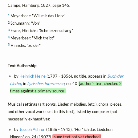
Campe, Hamburg, 1827, page 145.
1
Meyerbeer: "Will mir das Herz"
2
Schumann: "Von"
3
Franz, Hinrichs: "Schmerzensdrang"
4
Meyerbeer: "Mich treibt"
5
Hinrichs: "zu der"
Text Authorship:
by
Heinrich Heine
(1797 - 1856), no title, appears in
Buch der
Lieder
, in
Lyrisches Intermezzo
, no. 40
[author's text checked 2
times against a primary source]
Musical settings
(art songs, Lieder, mélodies, (etc.), choral pieces,
and other vocal works set to this text), listed by composer (not
necessarily exhaustive):
by
Joseph Achron
(1886 - 1943), "Hör' ich das Liedchen
klingen", op. 24 (1907?)
[sung text not yet checked]