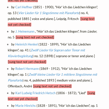
text not yet checked]
by
Carl Heffner
(1851 - 1900), "Hör' ich das Liedchen klingen",
op. 13 (
Vier Lieder für 1 Singstimme mit Pianoforte
) no. 4,
published 1885 [ voice and piano ], Leipzig, Fritzsch
[sung text
not yet checked]
by
J. Heinemann
, "Hör' ich das Liedchen klingen", from
Lieder
,
no. 5
[sung text not yet checked]
by
Heinrich Henkel
(1822 - 1899), "Hör' ich das Liedchen
klingen", op. 41 (
Zwölf Lieder für Sopran oder Tenor mit
Klavierbegleitung
) no. 12 (1898) [ soprano or tenor and piano ]
[sung text not yet checked]
by
Robert Hermann
(1869 - 1912), "Hör' ich das Liedchen
klingen", op. 1 (
Zwölf kleine Lieder für 1 mittlere Singstimme mit
Pianoforte
) no. 4, published 1893 [ medium voice and piano ],
Offenbach, André
[sung text not yet checked]
by
Karl Ludwig Friedrich Hetsch
(1806 - 1872), "Lied"
[sung
text not yet checked]
by
Marie Hinrichs
(1828 - 1891), "Hör' ich das Liedchen", op. 1