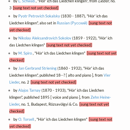
by
L. Schwab
, "Hör' ich das Liedchen klingen", from
Lieder
, no.
3
[sung text not yet checked]
by
Pyotr Petrovich Sokalsky
(1830 - 1887), "Hör' ich das
Liedchen klingen", also set in
Russian (Русский)
[sung text not
yet checked]
by
Nikolay Aleksandrovich Sokolov
(1859 - 1922), "Hör' ich
das Liedchen klingen"
[sung text not yet checked]
by
M. Spiro
, "Hör' ich das Liedchen klingen"
[sung text not yet
checked]
by
Jan Gerbrand Striening
(1860 - 1932), "Hör' ich das
Liedchen klingen", published 18--? [ alto and piano ], from
Vier
Lieder
, no. 2
[sung text not yet checked]
by
Alajos Tarnay
(1870 - 1933), "Hör' ich das Liedchen
klingen", published 1895 [ voice and piano ], from
Zehn Heine-
Lieder
, no. 1, Budapest, Rózsavölgyi & Co.
[sung text not yet
checked]
by
O. Torsell
, "Hör' ich das Liedchen klingen"
[sung text not
yet checked]