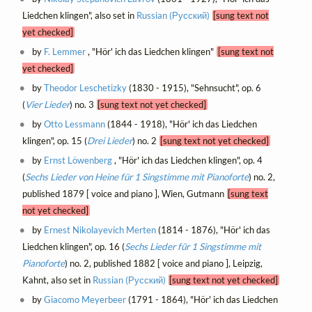
Liedchen klingen", also set in
Russian (Русский)
[sung text not
yet checked]
by
F. Lemmer
, "Hör' ich das Liedchen klingen"
[sung text not
yet checked]
by
Theodor Leschetizky
(1830 - 1915), "Sehnsucht", op. 6
(
Vier Lieder
) no. 3
[sung text not yet checked]
by
Otto Lessmann
(1844 - 1918), "Hör' ich das Liedchen
klingen", op. 15 (
Drei Lieder
) no. 2
[sung text not yet checked]
by
Ernst Löwenberg
, "Hör' ich das Liedchen klingen", op. 4
(
Sechs Lieder von Heine für 1 Singstimme mit Pianoforte
) no. 2,
published 1879 [ voice and piano ], Wien, Gutmann
[sung text
not yet checked]
by
Ernest Nikolayevich Merten
(1814 - 1876), "Hör' ich das
Liedchen klingen", op. 16 (
Sechs Lieder für 1 Singstimme mit
Pianoforte
) no. 2, published 1882 [ voice and piano ], Leipzig,
Kahnt, also set in
Russian (Русский)
[sung text not yet checked]
by
Giacomo Meyerbeer
(1791 - 1864), "Hör' ich das Liedchen