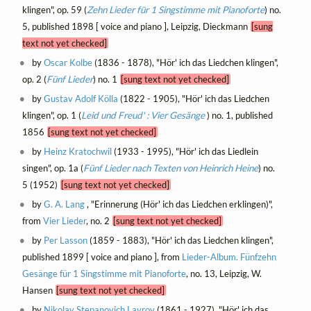
klingen", op. 59 (
Zehn Lieder für 1 Singstimme mit Pianoforte
) no.
5, published 1898 [ voice and piano ], Leipzig, Dieckmann
[sung
text not yet checked]
by
Oscar Kolbe
(1836 - 1878), "Hör' ich das Liedchen klingen",
op. 2 (
Fünf Lieder
) no. 1
[sung text not yet checked]
by
Gustav Adolf Kölla
(1822 - 1905), "Hör' ich das Liedchen
klingen", op. 1 (
Leid und Freud' : Vier Gesänge
) no. 1, published
1856
[sung text not yet checked]
by
Heinz Kratochwil
(1933 - 1995), "Hör' ich das Liedlein
singen", op. 1a (
Fünf Lieder nach Texten von Heinrich Heine
) no.
5 (1952)
[sung text not yet checked]
by
G. A. Lang
, "Erinnerung (Hör' ich das Liedchen erklingen)",
from
Vier Lieder
, no. 2
[sung text not yet checked]
by
Per Lasson
(1859 - 1883), "Hör' ich das Liedchen klingen",
published 1899 [ voice and piano ], from
Lieder-Album. Fünfzehn
Gesänge für 1 Singstimme mit Pianoforte
, no. 13, Leipzig, W.
Hansen
[sung text not yet checked]
by
Nikolay Stepanovich Lavrov
(1861 - 1927), "Hör' ich das