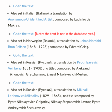
Go to the text.
Also set in Italian (Italiano), a translation by
Anonymous/Unidentified Artist
; composed by Ladislao de
Makray.
Go to the text.
[Note: the text is not in the database yet.]
Also set in Norwegian (Bokmål), a translation by
Johan Nordahl
Brun Rolfsen
(1848 - 1928) ; composed by Edvard Grieg.
Go to the text.
Also set in Russian (Русский), a translation by
Pyotr Isayevich
Veinberg
(1831 - 1908) , no title ; composed by Aleksandr
Tikhonovich Gretchaninov, Ernest Nikolayevich Merten.
Go to the text.
Also set in Russian (Русский), a translation by
Mikhail
Larionovich Mikhailov
(1829 - 1865) , no title ; composed by
Pyotr Nikolayevich Grigoriev, Nikolay Stepanovich Lavrov, Pyotr
Andreyevich Shchurovsky.