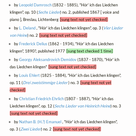
by
Leopold Damrosch
(1832 - 1885), "Hör' ich das Liedchen
klingen", op. 10 (
Sechs Lieder
) no. 2, published 1867 [ voice and
piano ], Breslau, Lichtenberg
[sung text not yet checked]
by
L. Deland
, "Hör' ich das Liedchen klingen", op. 3 (
Vier Lieder
von Heine
) no. 2
[sung text not yet checked]
by
Frederick Delius
(1862 - 1934), "Hör' ich das Liedchen
klingen", 1890?, published 1977
[sung text checked 1 time]
by
Georgy Aleksandrovich Demidov
(1837 - 1870), "Hör' ich
das Liedchen klingen"
[sung text not yet checked]
by
Louis Ehlert
(1825 - 1884), "Hör' ich das Liedchen klingen",
op. 11 (
Drei zweistimmige Lieder
) no. 3
[sung text not yet
checked]
by
Christian Friedrich Ehrlich
(1807 - 1887), "Hör' ich das
Liedchen klingen", op. 12 (
Sechs Lieder von Heinrich Heine
) no. 3
[sung text not yet checked]
by
Nathan B. (H.?) Emanuel
, "Hör' ich das Liedchen klingen",
op. 3 (
Zwei Lieder
) no. 2
[sung text not yet checked]