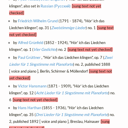
klingen", also set in
Russian (Русский)
[sung text not yet
checked]
by
Friedrich Wilhelm Grund
(1791 - 1874), "Hör' ich das
Liedchen klingen", op. 31 (
Zweistimmige Lieder
) no. 1
[sung text
not yet checked]
by
Alfred Grünfeld
(1852 - 1924), "Hör' ich das Liedchen
klingen", op. 1 (
Vier Gedichte
) no. 2
[sung text not yet checked]
by
Paul Grüttner
, "Hör' ich das Liedchen klingen", op. 7 (
Zwei
Lieder für 1 Singstimme mit Pianoforte
) no. 2, published 1888
[ voice and piano ], Berlin, Schirmer & Möllendorf
[sung text not
yet checked]
by
Victor Hansmann
(1871 - 1909), "Hör' ich das Liedchen
klingen", op. 12 (
Acht Lieder für 1 Singstimme mit Pianoforte
) no.
6
[sung text not yet checked]
by
Hans Harthan
(1855 - 1936), "Hör' ich das Liedchen
klingen", op. 35 (
Drei Lieder für 1 Singstimme mit Pianoforte
) no.
2, published 1892 [ voice and piano ], Breslau, Hainauer
[sung