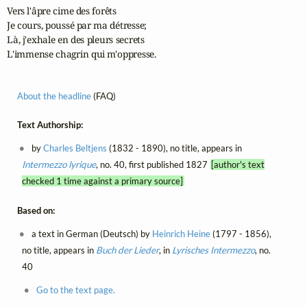
Vers l'âpre cime des forêts

Je cours, poussé par ma détresse;

Là, j'exhale en des pleurs secrets

L'immense chagrin qui m'oppresse.
About the headline
(FAQ)
Text Authorship:
by
Charles Beltjens
(1832 - 1890), no title, appears in
Intermezzo lyrique
, no. 40, first published 1827
[author's text
checked 1 time against a primary source]
Based on:
a text in German (Deutsch) by
Heinrich Heine
(1797 - 1856),
no title, appears in
Buch der Lieder
, in
Lyrisches Intermezzo
, no.
40
Go to the text page.