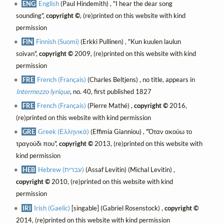
ENG
English
(Paul Hindemith) , "I hear the dear song
sounding",
copyright ©
, (re)printed on this website with kind
permission
FIN
Finnish (Suomi)
(Erkki Pullinen) , "Kun kuulen laulun
soivan",
copyright ©
2009, (re)printed on this website with kind
permission
FRE
French (Français)
(Charles Beltjens) , no title, appears in
Intermezzo lyrique
, no. 40, first published 1827
FRE
French (Français)
(Pierre Mathé) ,
copyright ©
2016,
(re)printed on this website with kind permission
GRE
Greek (Ελληνικά)
(Effimia Gianniou) , "Όταν ακούω το
τραγούδι που",
copyright ©
2013, (re)printed on this website with
kind permission
HEB
Hebrew (עברית)
(Assaf Levitin) (Michal Levitin) ,
copyright ©
2010, (re)printed on this website with kind
permission
IRI
Irish (Gaelic)
[singable] (Gabriel Rosenstock) ,
copyright ©
2014, (re)printed on this website with kind permission