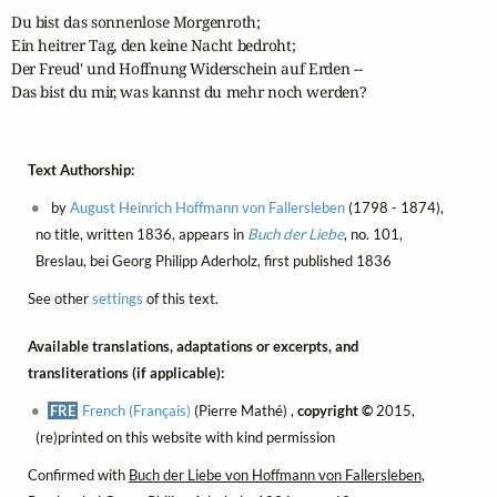
Du bist das sonnenlose Morgenroth;

Ein heitrer Tag, den keine Nacht bedroht;

Der Freud' und Hoffnung Widerschein auf Erden --

Das bist du mir, was kannst du mehr noch werden?
Text Authorship:
by
August Heinrich Hoffmann von Fallersleben
(1798 - 1874),
no title, written 1836, appears in
Buch der Liebe
, no. 101,
Breslau, bei Georg Philipp Aderholz, first published 1836
See other
settings
of this text.
Available translations, adaptations or excerpts, and
transliterations (if applicable):
FRE
French (Français)
(Pierre Mathé) ,
copyright ©
2015,
(re)printed on this website with kind permission
Confirmed with
Buch der Liebe von Hoffmann von Fallersleben
,