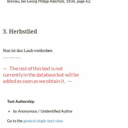
Breslau, bei Georg Philipp Aderholz, 1836, page 62.
3. Herbstlied
Nun ist das Laub verdorben

 . . . . . . . . . .

— The rest of this text is not
currently in the database but will be
added as soon as we obtain it. —
Text Authorship:
by Anonymous / Unidentified Author
Go to the
general single-text view