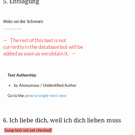
5. Entsagung
Mein sei der Schmerz

 . . . . . . . . . .

— The rest of this text is not
currently in the database but will be
added as soon as we obtain it. —
Text Authorship:
by Anonymous / Unidentified Author
Go to the
general single-text view
6. Ich liebe dich, weil ich dich lieben muss 
[sung text not yet checked]