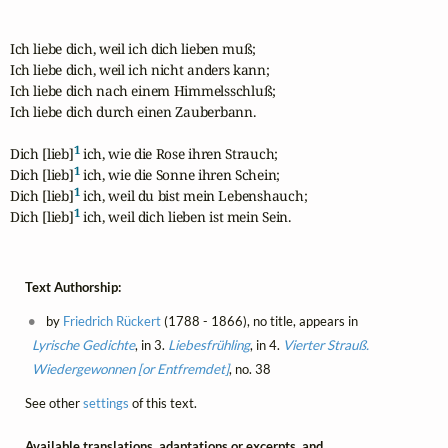
Ich liebe dich, weil ich dich lieben muß;

Ich liebe dich, weil ich nicht anders kann;

Ich liebe dich nach einem Himmelsschluß;

Ich liebe dich durch einen Zauberbann. 

1
Dich [lieb]
 ich, wie die Rose ihren Strauch;

1
Dich [lieb]
 ich, wie die Sonne ihren Schein;

1
Dich [lieb]
 ich, weil du bist mein Lebenshauch;

1
Dich [lieb]
 ich, weil dich lieben ist mein Sein.
Text Authorship:
by
Friedrich Rückert
(1788 - 1866), no title, appears in
Lyrische Gedichte
, in 3.
Liebesfrühling
, in 4.
Vierter Strauß.
Wiedergewonnen [or Entfremdet]
, no. 38
See other
settings
of this text.
Available translations, adaptations or excerpts, and