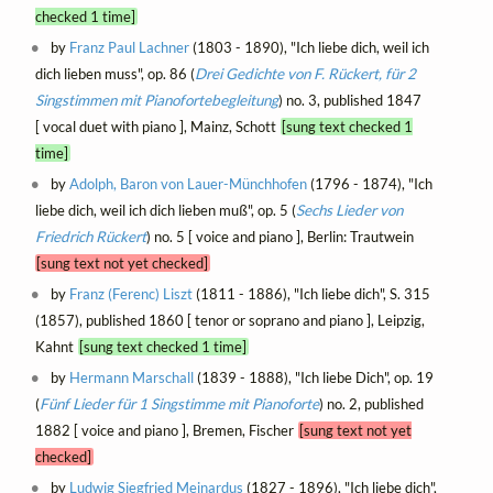
checked 1 time]
by
Franz Paul Lachner
(1803 - 1890), "Ich liebe dich, weil ich
dich lieben muss", op. 86 (
Drei Gedichte von F. Rückert, für 2
Singstimmen mit Pianofortebegleitung
) no. 3, published 1847
[ vocal duet with piano ], Mainz, Schott
[sung text checked 1
time]
by
Adolph, Baron von Lauer-Münchhofen
(1796 - 1874), "Ich
liebe dich, weil ich dich lieben muß", op. 5 (
Sechs Lieder von
Friedrich Rückert
) no. 5 [ voice and piano ], Berlin: Trautwein
[sung text not yet checked]
by
Franz (Ferenc) Liszt
(1811 - 1886), "Ich liebe dich", S. 315
(1857), published 1860 [ tenor or soprano and piano ], Leipzig,
Kahnt
[sung text checked 1 time]
by
Hermann Marschall
(1839 - 1888), "Ich liebe Dich", op. 19
(
Fünf Lieder für 1 Singstimme mit Pianoforte
) no. 2, published
1882 [ voice and piano ], Bremen, Fischer
[sung text not yet
checked]
by
Ludwig Siegfried Meinardus
(1827 - 1896), "Ich liebe dich",