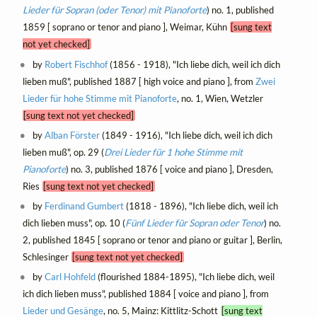
Lieder für Sopran (oder Tenor) mit Pianoforte
) no. 1, published
1859 [ soprano or tenor and piano ], Weimar, Kühn
[sung text
not yet checked]
by
Robert Fischhof
(1856 - 1918), "Ich liebe dich, weil ich dich
lieben muß", published 1887 [ high voice and piano ], from
Zwei
Lieder für hohe Stimme mit Pianoforte
, no. 1, Wien, Wetzler
[sung text not yet checked]
by
Alban Förster
(1849 - 1916), "Ich liebe dich, weil ich dich
lieben muß", op. 29 (
Drei Lieder für 1 hohe Stimme mit
Pianoforte
) no. 3, published 1876 [ voice and piano ], Dresden,
Ries
[sung text not yet checked]
by
Ferdinand Gumbert
(1818 - 1896), "Ich liebe dich, weil ich
dich lieben muss", op. 10 (
Fünf Lieder für Sopran oder Tenor
) no.
2, published 1845 [ soprano or tenor and piano or guitar ], Berlin,
Schlesinger
[sung text not yet checked]
by
Carl Hohfeld
(flourished 1884-1895), "Ich liebe dich, weil
ich dich lieben muss", published 1884 [ voice and piano ], from
Lieder und Gesänge
, no. 5, Mainz: Kittlitz-Schott
[sung text