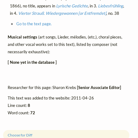
1866), no title, appears in
Lyrische Gedichte
, in 3.
Liebesfrühling
,
in 4.
Vierter Strauß. Wiedergewonnen [or Entfremdet]
, no. 38
Go to the text page.
Musical settings
(art songs, Lieder, mélodies, (etc.), choral pieces,
and other vocal works set to this text), listed by composer (not
necessarily exhaustive):
[ None yet in the database ]
Researcher for this page: Sharon Krebs
[Senior Associate Editor]
This text was added to the website: 2011-04-26
Line count:
8
Word count:
72
Choose for Diff