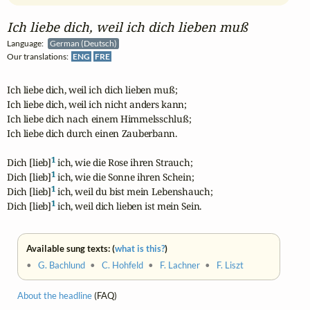
Ich liebe dich, weil ich dich lieben muß
Language:
German (Deutsch)
Our translations:
ENG
FRE
Ich liebe dich, weil ich dich lieben muß;

Ich liebe dich, weil ich nicht anders kann;

Ich liebe dich nach einem Himmelsschluß;

Ich liebe dich durch einen Zauberbann. 

1
Dich [lieb]
 ich, wie die Rose ihren Strauch;

1
Dich [lieb]
 ich, wie die Sonne ihren Schein;

1
Dich [lieb]
 ich, weil du bist mein Lebenshauch;

1
Dich [lieb]
 ich, weil dich lieben ist mein Sein.
Available sung texts: (
what is this?
)
•
G. Bachlund
•
C. Hohfeld
•
F. Lachner
•
F. Liszt
About the headline
(FAQ)