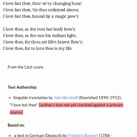
I love but thee, thro' ev'ry changing hour;

I love but thee, 'tis thus ordained above;

I love but thee, bound by a magic pow'r.

I love thee, as the rose her leafy bow'r,

I love thee, as the sun his radiant light;

I love thee, for thou art life's fairest flow'r;

I love thee, for to love thee is my life.
From the Liszt score.
Text Authorship:
Singable translation by
John Bernhoff
(flourished 1890-1912),
"I love but thee"
[author's text not yet checked against a primary
source]
Based on:
a text in German (Deutsch) by
Friedrich Rückert
(1788 -