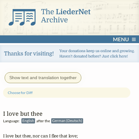
MENU
Show text and translation together
Choose for Diff
I love but thee
Language:
English
after the
German (Deutsch)
I love but thee, nor can I flee that love;
