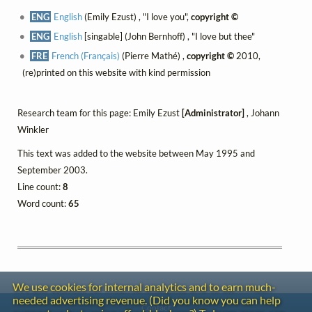
ENG
English
(Emily Ezust) , "I love you",
copyright ©
ENG
English
[singable] (John Bernhoff) , "I love but thee"
FRE
French (Français)
(Pierre Mathé) ,
copyright ©
2010,
(re)printed on this website with kind permission
Research team for this page: Emily Ezust
[Administrator]
, Johann
Winkler
This text was added to the website between May 1995 and
September 2003.
Line count:
8
Word count:
65
We use cookies for internal analytics and to earn much-
needed advertising revenue. (Did you know you can help
Contact