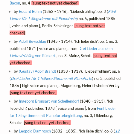
Bacon
, no. 4
[sung text not yet checked]
by
Eduard Behm
(1862 - 1946), "Liebesfrühling", op. 3 (
Fünf
Lieder für 1 Singstimme mit Pianoforte
) no. 5, published 1885
[ voice and piano ], Berlin, Schlesinger
[sung text not yet
checked]
by
Adolf Beyschlag
(1845 - 1914), "Ich liebe dich", op. 1 no. 3,
published 1871 [ voice and piano ], from
Drei Lieder aus dem
Liebesfrühling
von Rückert
, no. 3, Mainz, Schott
[sung text not
yet checked]
by
(Gustav) Adolf Brandt
(1838 - 1919), "Liebesfrühling", op. 6
(
Drei Lieder für 1 höhere Stimme mit Pianoforte
) no. 3, published
1886 [ high voice and piano ], Magdeburg, Heinrichshofen Verlag
[sung text not yet checked]
by
Ingeborg Bronsart von Schellendorf
(1840 - 1913), "Ich
liebe dich", published 1878 [ voice and piano ], from
Fünf Lieder
für 1 Singstimme mit Pianofortebegleitung
, no. 3, Oldenburg,
Schulze
[sung text not yet checked]
by
Leopold Damrosch
(1832 - 1885), "Ich liebe dich", op. 8 (
12