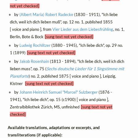
not yet checked]
by
(Albert Maria) Robert Radecke
(1830 - 1911), "Ich liebe
dich, weil ich dich lieben muß", op. 12 no. 1, published 1855
[ voice and piano ], from
Vier Lieder aus dem Liebesfrühling
, no. 1,
Berlin, Bote & Bock
[sung text not yet checked]
by
Ludwig Rochlitzer
(1880 - 1945), "Ich liebe dich", op. 29 no.
1 (1899)
[sung text not yet checked]
by
Jakob Rosenhain
(1813 - 1894), "Ich liebe dich, weil ich dich
lieben muss", op. 75 (
Sechs deutsche Lieder für 1 Singstimme mit
Pianoforte
) no. 2, published 1875 [ voice and piano ], Leipzig,
Kistner
[sung text not yet checked]
by
Johann Heinrich Samuel "Marcel" Sulzberger
(1876 -
1941), "Ich liebe dich", op. 15 (c1900) [ voice and piano ],
Zentralbibliothek Zürich, MS, unfinished
[sung text not yet
checked]
Available translations, adaptations or excerpts, and
transliterations (if applicable):