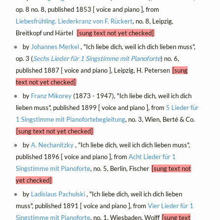
op. 8 no. 8, published 1853 [ voice and piano ], from
Liebesfrühling. Liederkranz von F. Rückert
, no. 8, Leipzig,
Breitkopf und Härtel
[sung text not yet checked]
by
Johannes Merkel
, "Ich liebe dich, weil ich dich lieben muss",
op. 3 (
Sechs Lieder für 1 Singstimme mit Pianoforte
) no. 6,
published 1887 [ voice and piano ], Leipzig, H. Petersen
[sung
text not yet checked]
by
Franz Mikorey
(1873 - 1947), "Ich liebe dich, weil ich dich
lieben muss", published 1899 [ voice and piano ], from
5 Lieder für
1 Singstimme mit Pianofortebegleitung
, no. 3, Wien, Berté & Co.
[sung text not yet checked]
by
A. Nechanitzky
, "Ich liebe dich, weil ich dich lieben muss",
published 1896 [ voice and piano ], from
Acht Lieder für 1
Singstimme mit Pianoforte
, no. 5, Berlin, Fischer
[sung text not
yet checked]
by
Ladislaus Pachulski
, "Ich liebe dich, weil ich dich lieben
muss", published 1891 [ voice and piano ], from
Vier Lieder für 1
Singstimme mit Pianoforte
, no. 1, Wiesbaden, Wolff
[sung text