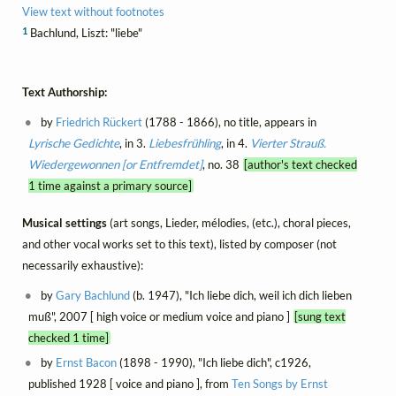
View text without footnotes
1
Bachlund, Liszt: "liebe"
Text Authorship:
by
Friedrich Rückert
(1788 - 1866), no title, appears in
Lyrische Gedichte
, in 3.
Liebesfrühling
, in 4.
Vierter Strauß.
Wiedergewonnen [or Entfremdet]
, no. 38
[author's text checked
1 time against a primary source]
Musical settings
(art songs, Lieder, mélodies, (etc.), choral pieces,
and other vocal works set to this text), listed by composer (not
necessarily exhaustive):
by
Gary Bachlund
(b. 1947), "Ich liebe dich, weil ich dich lieben
muß", 2007 [ high voice or medium voice and piano ]
[sung text
checked 1 time]
by
Ernst Bacon
(1898 - 1990), "Ich liebe dich", c1926,
published 1928 [ voice and piano ], from
Ten Songs by Ernst