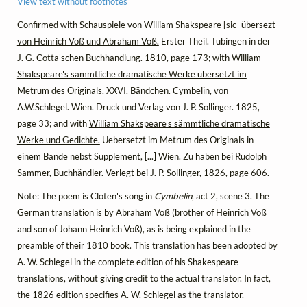
View text without footnotes
Confirmed with
Schauspiele von William Shakspeare [sic] übersezt
von Heinrich Voß und Abraham Voß.
Erster Theil. Tübingen in der
J. G. Cotta'schen Buchhandlung. 1810, page 173; with
William
Shakspeare's sämmtliche dramatische Werke übersetzt im
Metrum des Originals.
XXVI. Bändchen. Cymbelin, von
A.W.Schlegel. Wien. Druck und Verlag von J. P. Sollinger. 1825,
page 33; and with
William Shakspeare's sämmtliche dramatische
Werke und Gedichte.
Uebersetzt im Metrum des Originals in
einem Bande nebst Supplement, [...] Wien. Zu haben bei Rudolph
Sammer, Buchhändler. Verlegt bei J. P. Sollinger, 1826, page 606.
Note: The poem is Cloten's song in
Cymbelin
, act 2, scene 3. The
German translation is by Abraham Voß (brother of Heinrich Voß
and son of Johann Heinrich Voß), as is being explained in the
preamble of their 1810 book. This translation has been adopted by
A. W. Schlegel in the complete edition of his Shakespeare
translations, without giving credit to the actual translator. In fact,
the 1826 edition specifies A. W. Schlegel as the translator.