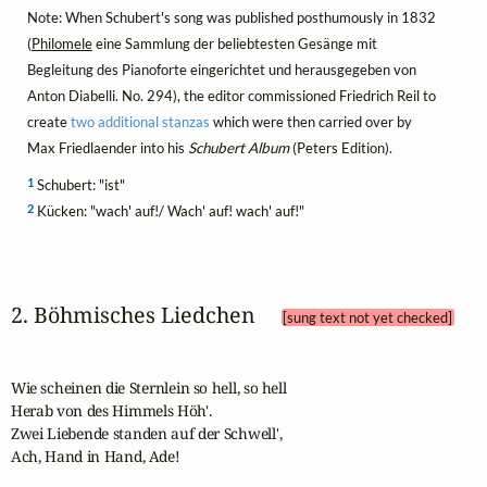
Note: When Schubert's song was published posthumously in 1832
(
Philomele
eine Sammlung der beliebtesten Gesänge mit
Begleitung des Pianoforte eingerichtet und herausgegeben von
Anton Diabelli. No. 294), the editor commissioned Friedrich Reil to
create
two additional stanzas
which were then carried over by
Max Friedlaender into his
Schubert Album
(Peters Edition).
1
Schubert: "ist"
2
Kücken: "wach' auf!/ Wach' auf! wach' auf!"
2. Böhmisches Liedchen 
[sung text not yet checked]
Wie scheinen die Sternlein so hell, so hell

Herab von des Himmels Höh'.

Zwei Liebende standen auf der Schwell',

Ach, Hand in Hand, Ade!
