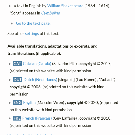
a text in English by
William Shakespeare
(1564 - 1616),
"Song", appears in
Cymbeline
Go to the text page.
See other
settings
of this text.
Available translations, adaptations or excerpts, and
transliterations (if applicable):
CAT
Catalan (Català)
(Salvador Pila) ,
copyright ©
2017,
(re)printed on this website with kind permission
DUT
Dutch (Nederlands)
[singable] (Lau Kanen) , "Aubade",
copyright ©
2006, (re)printed on this website with kind
permission
ENG
English
(Malcolm Wren) ,
copyright ©
2020, (re)printed
on this website with kind permission
FRE
French (Français)
(Guy Laffaille) ,
copyright ©
2010,
(re)printed on this website with kind permission