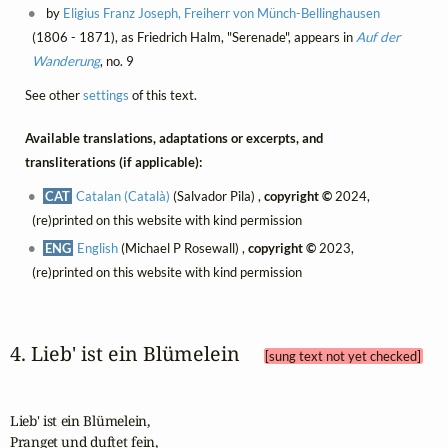
by
Eligius Franz Joseph, Freiherr von Münch-Bellinghausen
(1806 - 1871), as Friedrich Halm, "Serenade", appears in
Auf der
Wanderung
, no. 9
See other
settings
of this text.
Available translations, adaptations or excerpts, and
transliterations (if applicable):
CAT
Catalan (Català)
(Salvador Pila) ,
copyright ©
2024,
(re)printed on this website with kind permission
ENG
English
(Michael P Rosewall) ,
copyright ©
2023,
(re)printed on this website with kind permission
4. Lieb' ist ein Blümelein 
[sung text not yet checked]
Lieb' ist ein Blümelein, 

Pranget und duftet fein,
