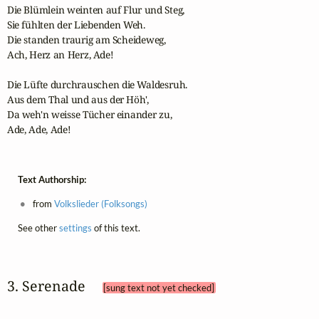
Die Blümlein weinten auf Flur und Steg,

Sie fühlten der Liebenden Weh.

Die standen traurig am Scheideweg,

Ach, Herz an Herz, Ade!

Die Lüfte durchrauschen die Waldesruh.

Aus dem Thal und aus der Höh',

Da weh'n weisse Tücher einander zu,

Ade, Ade, Ade!
Text Authorship:
from
Volkslieder (Folksongs)
See other
settings
of this text.
3. Serenade 
[sung text not yet checked]