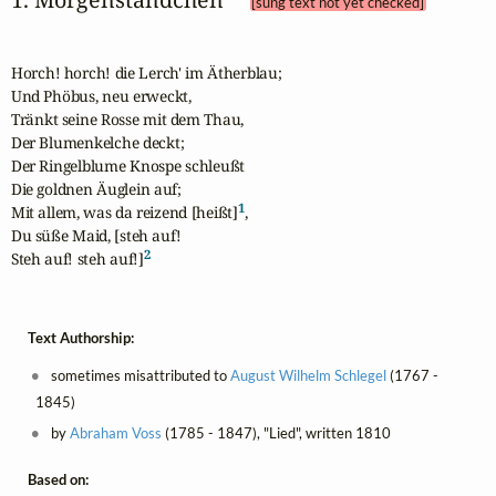
[sung text not yet checked]
Horch! horch! die Lerch' im Ätherblau;

Und Phöbus, neu erweckt,

Tränkt seine Rosse mit dem Thau,

Der Blumenkelche deckt;

Der Ringelblume Knospe schleußt

Die goldnen Äuglein auf;

1
Mit allem, was da reizend [heißt]
,

Du süße Maid, [steh auf!

2
Steh auf! steh auf!]
Text Authorship:
sometimes misattributed to
August Wilhelm Schlegel
(1767 -
1845)
by
Abraham Voss
(1785 - 1847), "Lied", written 1810
Based on: