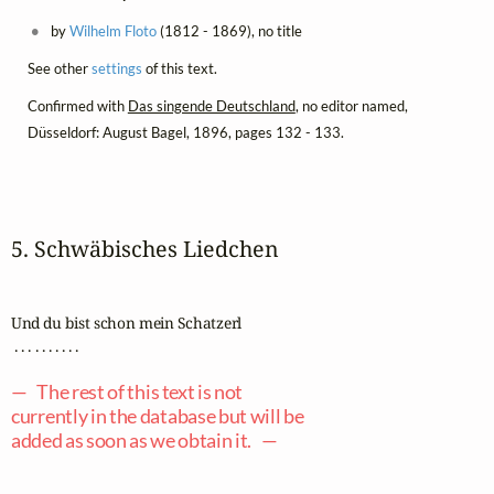
by
Wilhelm Floto
(1812 - 1869), no title
See other
settings
of this text.
Confirmed with
Das singende Deutschland
, no editor named,
Düsseldorf: August Bagel, 1896, pages 132 - 133.
5. Schwäbisches Liedchen
Und du bist schon mein Schatzerl

 . . . . . . . . . .

— The rest of this text is not
currently in the database but will be
added as soon as we obtain it. —