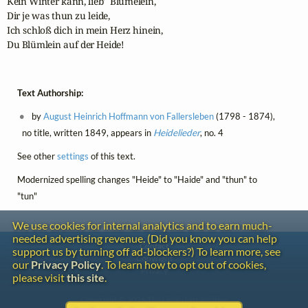
Kein Winter kann, lieb'  Blümelein,

Dir je was thun zu leide,

Ich schloß dich in mein Herz hinein,

Du Blümlein auf der Heide!
Text Authorship:
by
August Heinrich Hoffmann von Fallersleben
(1798 - 1874),
no title, written 1849, appears in
Heidelieder
, no. 4
See other
settings
of this text.
Modernized spelling changes "Heide" to "Haide" and "thun" to
"tun"
We use cookies for internal analytics and to earn much-
needed advertising revenue. (Did you know you can help
Contact
support us by turning off ad-blockers?) To learn more, see
Copyright
our
Privacy Policy
. To learn how to opt out of cookies,
Privacy
please visit
this site
.
Copyright © 2026 The LiederNet Archive