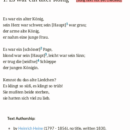
[sung text not yet checked]
Es war ein alter König,

1
sein Herz war schwer, sein [Haupt]
 war grau;

der arme alte König,

er nahm eine junge Frau.

2
Es war ein [schöner]
 Page,

3
blond war sein [Haupt]
, leicht war sein Sinn;

4
er trug die [seid'ne]
 Schleppe

der jungen Königin.

Kennst du das alte Liedchen?

Es klingt so süß, es klingt so trüb!

Sie mußten beide sterben,

sie hatten sich viel zu lieb.
Text Authorship:
by
Heinrich Heine
(1797 - 1856), no title, written 1830,