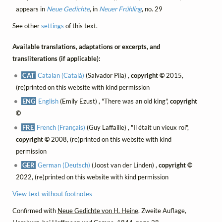
appears in
Neue Gedichte
, in
Neuer Frühling
, no. 29
See other
settings
of this text.
Available translations, adaptations or excerpts, and
transliterations (if applicable):
CAT
Catalan (Català)
(Salvador Pila) ,
copyright ©
2015,
(re)printed on this website with kind permission
ENG
English
(Emily Ezust) , "There was an old king",
copyright
©
FRE
French (Français)
(Guy Laffaille) , "Il était un vieux roi",
copyright ©
2008, (re)printed on this website with kind
permission
GER
German (Deutsch)
(Joost van der Linden) ,
copyright ©
2022, (re)printed on this website with kind permission
View text without footnotes
Confirmed with
Neue Gedichte von H. Heine
, Zweite Auflage,