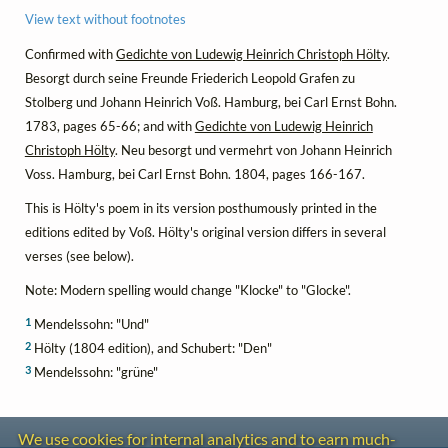
View text without footnotes
Confirmed with
Gedichte von Ludewig Heinrich Christoph Hölty
.
Besorgt durch seine Freunde Friederich Leopold Grafen zu
Stolberg und Johann Heinrich Voß. Hamburg, bei Carl Ernst Bohn.
1783, pages 65-66; and with
Gedichte von Ludewig Heinrich
Christoph Hölty
. Neu besorgt und vermehrt von Johann Heinrich
Voss. Hamburg, bei Carl Ernst Bohn. 1804, pages 166-167.
This is Hölty's poem in its version posthumously printed in the
editions edited by Voß. Hölty's original version differs in several
verses (see below).
Note: Modern spelling would change "Klocke" to "Glocke".
1
Mendelssohn: "Und"
2
Hölty (1804 edition), and Schubert: "Den"
3
Mendelssohn: "grüne"
We use cookies for internal analytics and to earn much-