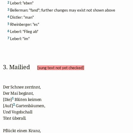
2
Leberl: "eben"
3
Bellerman: "fand"; further changes may exist not shown above
4
Distler: "man"
5
Rheinberger: "es"
6
Leberl: "Flieg ab"
7
Leberl: "im"
3. Mailied 
[sung text not yet checked]
Der Schnee zerrinnt,

Der Mai beginnt,

1
[Die]
 Blüten keimen 

2
[Auf]
 Gartenbäumen,

Und Vogelschall

Tönt überall.

Pflückt einen Kranz,
