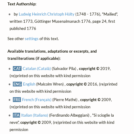
Text Authorship:
by
Ludwig Heinrich Christoph Hölty
(1748 - 1776), "Mailied",
written 1773, Göttinger Musenalmanach 1776, page 24, first
published 1776
See other
settings
of this text.
Available translations, adaptations or excerpts, and
transliterations (if applicable):
CAT
Catalan (Català)
(Salvador Pila) ,
copyright ©
2019,
(re)printed on this website with kind permission
ENG
English
(Malcolm Wren) ,
copyright ©
2016, (re)printed
on this website with kind permission
FRE
French (Français)
(Pierre Mathé) ,
copyright ©
2009,
(re)printed on this website with kind permission
ITA
Italian (Italiano)
(Ferdinando Albeggiani) , "Si scioglie la
neve",
copyright ©
2009, (re)printed on this website with kind
permission