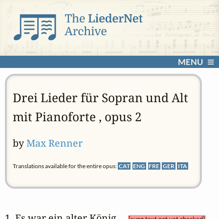
MENU
Drei Lieder für Sopran und Alt
mit Pianoforte , opus 2
by
Max Renner
Translations available for the entire opus:
CAT
ENG
FRE
GER
ITA
1. Es war ein alter König 