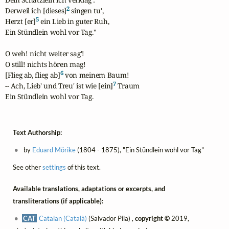
2
Derweil ich [dieses]
 singen tu',

5
Herzt [er]
 ein Lieb in guter Ruh,

Ein Stündlein wohl vor Tag."

O weh! nicht weiter sag'!

O still! nichts hören mag!

6
[Flieg ab, flieg ab]
 von meinem Baum!

7
-- Ach, Lieb' und Treu' ist wie [ein]
 Traum

Ein Stündlein wohl vor Tag.
Text Authorship:
by
Eduard Mörike
(1804 - 1875), "Ein Stündlein wohl vor Tag"
See other
settings
of this text.
Available translations, adaptations or excerpts, and
transliterations (if applicable):
CAT
Catalan (Català)
(Salvador Pila) ,
copyright ©
2019,