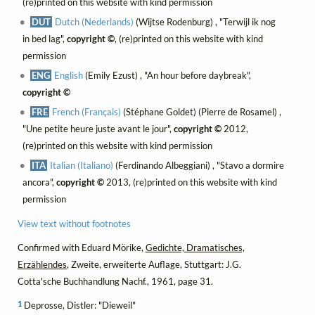
(re)printed on this website with kind permission
DUT
Dutch (Nederlands)
(Wijtse Rodenburg) , "Terwijl ik nog
in bed lag",
copyright ©
, (re)printed on this website with kind
permission
ENG
English
(Emily Ezust) , "An hour before daybreak",
copyright ©
FRE
French (Français)
(Stéphane Goldet) (Pierre de Rosamel) ,
"Une petite heure juste avant le jour",
copyright ©
2012,
(re)printed on this website with kind permission
ITA
Italian (Italiano)
(Ferdinando Albeggiani) , "Stavo a dormire
ancora",
copyright ©
2013, (re)printed on this website with kind
permission
View text without footnotes
Confirmed with Eduard Mörike,
Gedichte, Dramatisches,
Erzählendes
, Zweite, erweiterte Auflage, Stuttgart: J.G.
Cotta'sche Buchhandlung Nachf., 1961, page 31.
1
Deprosse, Distler: "Dieweil"