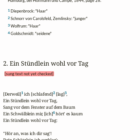
Hamburg, bei Hoffmann und Campe, 1844, page 28.
1
Diepenbrock: "Haar"
2
Schnorr von Carolsfeld, Zemlinsky: "junger"
3
Wolfrum: "Haar"
4
Goldschmidt: "seidene"
2. Ein Stündlein wohl vor Tag 
[sung text not yet checked]
1
2
3
[Derweil]
 ich [schlafend]
 [lag]
,

Ein Stündlein wohl vor Tag,

Sang vor dem Fenster auf dem Baum

4
Ein Schwälblein mir, [ich]
 hört' es kaum

Ein Stündlein wohl vor Tag:

"Hör an, was ich dir sag'!

Dein Schätzlein ich verklag':
