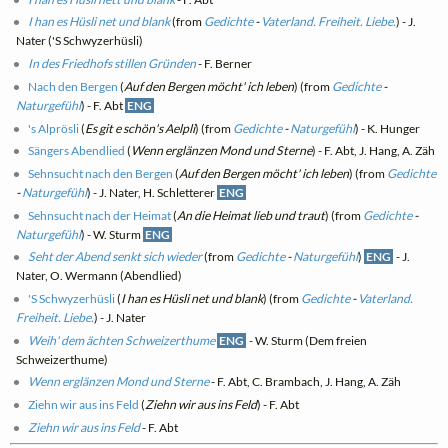
I han es Hüsli net und blank
(from
Gedichte
-
Vaterland. Freiheit. Liebe.
) - J.
Nater ('S Schwyzerhüsli)
In des Friedhofs stillen Gründen
- F. Berner
Nach den Bergen
(
Auf den Bergen möcht' ich leben
) (from
Gedichte
-
Naturgefühl
) - F. Abt
ENG
's Alprösli
(
Es git e schön's Aelpli
) (from
Gedichte
-
Naturgefühl
) - K. Hunger
Sängers Abendlied
(
Wenn erglänzen Mond und Sterne
) - F. Abt, J. Hang, A. Zäh
Sehnsucht nach den Bergen
(
Auf den Bergen möcht' ich leben
) (from
Gedichte
-
Naturgefühl
) - J. Nater, H. Schletterer
ENG
Sehnsucht nach der Heimat
(
An die Heimat lieb und traut
) (from
Gedichte
-
Naturgefühl
) - W. Sturm
ENG
Seht der Abend senkt sich wieder
(from
Gedichte
-
Naturgefühl
)
ENG
- J.
Nater, O. Wermann (Abendlied)
'S Schwyzerhüsli
(
I han es Hüsli net und blank
) (from
Gedichte
-
Vaterland.
Freiheit. Liebe.
) - J. Nater
Weih' dem ächten Schweizerthume
ENG
- W. Sturm (Dem freien
Schweizerthume)
Wenn erglänzen Mond und Sterne
- F. Abt, C. Brambach, J. Hang, A. Zäh
Ziehn wir aus ins Feld
(
Ziehn wir aus ins Feld
) - F. Abt
Ziehn wir aus ins Feld
- F. Abt