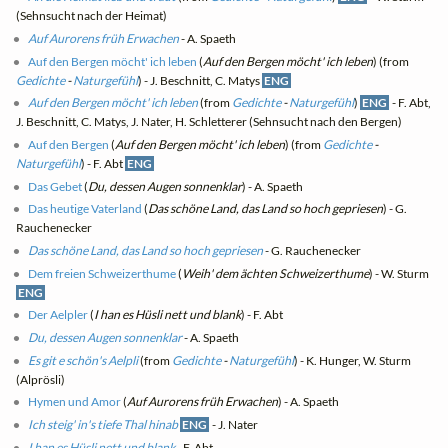
(Sehnsucht nach der Heimat)
Auf Aurorens früh Erwachen
- A. Spaeth
Auf den Bergen möcht' ich leben
(
Auf den Bergen möcht' ich leben
) (from
Gedichte
-
Naturgefühl
) - J. Beschnitt, C. Matys
ENG
Auf den Bergen möcht' ich leben
(from
Gedichte
-
Naturgefühl
)
ENG
- F. Abt,
J. Beschnitt, C. Matys, J. Nater, H. Schletterer (Sehnsucht nach den Bergen)
Auf den Bergen
(
Auf den Bergen möcht' ich leben
) (from
Gedichte
-
Naturgefühl
) - F. Abt
ENG
Das Gebet
(
Du, dessen Augen sonnenklar
) - A. Spaeth
Das heutige Vaterland
(
Das schöne Land, das Land so hoch gepriesen
) - G.
Rauchenecker
Das schöne Land, das Land so hoch gepriesen
- G. Rauchenecker
Dem freien Schweizerthume
(
Weih' dem ächten Schweizerthume
) - W. Sturm
ENG
Der Aelpler
(
I han es Hüsli nett und blank
) - F. Abt
Du, dessen Augen sonnenklar
- A. Spaeth
Es git e schön's Aelpli
(from
Gedichte
-
Naturgefühl
) - K. Hunger, W. Sturm
(Alprösli)
Hymen und Amor
(
Auf Aurorens früh Erwachen
) - A. Spaeth
Ich steig' in's tiefe Thal hinab
ENG
- J. Nater
I han es Hüsli nett und blank
- F. Abt