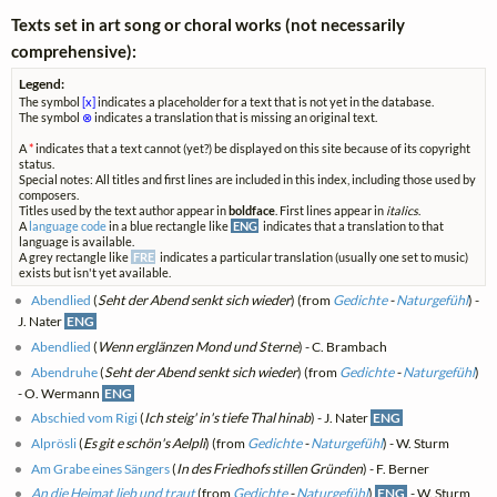
Texts set in art song or choral works (not necessarily
comprehensive):
Legend:
The symbol
[x]
indicates a placeholder for a text that is not yet in the database.
The symbol
⊗
indicates a translation that is missing an original text.
A
*
indicates that a text cannot (yet?) be displayed on this site because of its copyright
status.
Special notes: All titles and first lines are included in this index, including those used by
composers.
Titles used by the text author appear in
boldface
. First lines appear in
italics
.
A
language code
in a blue rectangle like
ENG
indicates that a translation to that
language is available.
A grey rectangle like
FRE
indicates a particular translation (usually one set to music)
exists but isn't yet available.
Abendlied
(
Seht der Abend senkt sich wieder
) (from
Gedichte
-
Naturgefühl
) -
J. Nater
ENG
Abendlied
(
Wenn erglänzen Mond und Sterne
) - C. Brambach
Abendruhe
(
Seht der Abend senkt sich wieder
) (from
Gedichte
-
Naturgefühl
)
- O. Wermann
ENG
Abschied vom Rigi
(
Ich steig' in's tiefe Thal hinab
) - J. Nater
ENG
Alprösli
(
Es git e schön's Aelpli
) (from
Gedichte
-
Naturgefühl
) - W. Sturm
Am Grabe eines Sängers
(
In des Friedhofs stillen Gründen
) - F. Berner
An die Heimat lieb und traut
(from
Gedichte
-
Naturgefühl
)
ENG
- W. Sturm