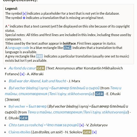
Legend:
The symbol
[x]
indicates a placeholder for a text that is not yet in the database.
The symbol
⊗
indicates a translation that is missing an original text.
A
*
indicates that a text cannot (yet?) be displayed on this site because of its copyright
status.
Special notes: All titles and first lines are included in this index, including those used by
composers.
Titles used by the text author appear in
boldface
. First lines appear in
italics
.
A
language code
in a blue rectangle like
ENG
indicates that a translation to that
language is available.
A grey rectangle like
FRE
indicates a particular translation (usually one set to music)
exists but isn't yet available.
Au fond du cœur
GER
(Text: Anonymous after Konstantin Mikhailovich
Fofanov)
[x]
- A. Alferaki
Blaß war der Abend, kalt und feucht
- J. Marx
Byl vecher blednyj i syroj = Был вечер бледный и сырой
(from
Тени и
тайны, стихотворения (Teni i tajny, stikhotvorenija)
)
GER
- E. Dłuski
(Элегия)
Byl vecher = Был вечер
(
Byl vecher blednyj i syroj = Был вечер бледный и
сырой
) (from
Тени и тайны, стихотворения (Teni i tajny, stikhotvorenija)
) -
E. Dłuski
GER
Chto tam za roshchej = Что там за рощей
[x]
- V. Zolotaryov
Claires étoiles
(
Les étoiles, un soir
) - N. Sokolov
GER
[x]