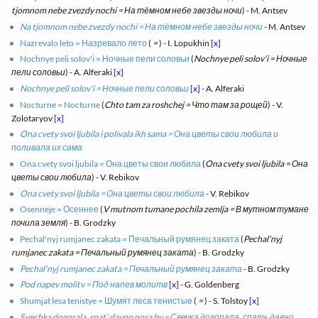
tjomnom nebe zvezdy nochi = На тёмном небе звезды ночи
) - M. Antsev
Na tjomnom nebe zvezdy nochi = На тёмном небе звезды ночи
- M. Antsev
Nazrevalo leto = Назревало лето
(
=
) - I. Lopukhin
[x]
Nochnye peli solov'i = Ночные пели соловьи
(
Nochnye peli solov'i = Ночные
пели соловьи
) - A. Alferaki
[x]
Nochnye peli solov'i = Ночные пели соловьи
[x]
- A. Alferaki
Nocturne = Nocturne
(
Chto tam za roshchej = Что там за рощей
) - V.
Zolotaryov
[x]
Ona cvety svoi ljubila i polivala ikh sama = Она цветы свои любила и
поливала их сама
Ona cvety svoi ljubila = Она цветы свои любила
(
Ona cvety svoi ljubila = Она
цветы свои любила
) - V. Rebikov
Ona cvety svoi ljubila = Она цветы свои любила
- V. Rebikov
Osenneje = Осеннее
(
V mutnom tumane pochila zemlja = В мутном тумане
почила земля
) - B. Grodzky
Pechal'nyj rumjanec zakata = Печальный румянец заката
(
Pechal'nyj
rumjanec zakata = Печальный румянец заката
) - B. Grodzky
Pechal'nyj rumjanec zakata = Печальный румянец заката
- B. Grodzky
Pod napev molitv = Под напев молитв
[x]
- G. Goldenberg
Shumjat lesa tenistye = Шумят леса тенистые
(
=
) - S. Tolstoy
[x]
Svechka dogorala, spat' davno pora by = Свечка догорала, спать давно