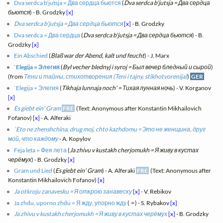
Dva serdca b'jutsja = Два сердца бьются
(
Dva serdca b'jutsja = Два сердца
бьются
) - B. Grodzky
[x]
Dva serdca b'jutsja = Два сердца бьются
[x]
- B. Grodzky
Dva serdca = Два сердца
(
Dva serdca b'jutsja = Два сердца бьются
) - B.
Grodzky
[x]
Ein Abschied
(
Blaß war der Abend, kalt und feucht
) - J. Marx
`Elegija = Элегия
(
Byl vecher blednyj i syroj = Был вечер бледный и сырой
)
(from
Тени и тайны, стихотворения (Teni i tajny, stikhotvorenija)
)
GER
`Elegija = Элегия
(
Tikhaja lunnaja noch' = Тихая лунная ночь
) - V. Korganov
[x]
Es giebt ein' Gram
FRE
(Text: Anonymous after Konstantin Mikhailovich
Fofanov)
[x]
- A. Alferaki
`Eto ne zhenshchina, drug moj, chto kazhdomu = Это не женщина, друг
мой, что каждому
- A. Kopylov
Feja leta = Фея лета
(
Ja zhivu v kustakh cherjomukh = Я живу в кустах
черёмух
) - B. Grodzky
[x]
Gram und Lied
(
Es giebt ein' Gram
) - A. Alferaki
FRE
(Text: Anonymous after
Konstantin Mikhailovich Fofanov)
[x]
Ja otkroju zanavesku = Я открою занавеску
[x]
- V. Rebikov
Ja zhdu, uporno zhdu = Я жду, упорно жду
(
=
) - S. Rybakov
[x]
Ja zhivu v kustakh cherjomukh = Я живу в кустах черёмух
[x]
- B. Grodzky