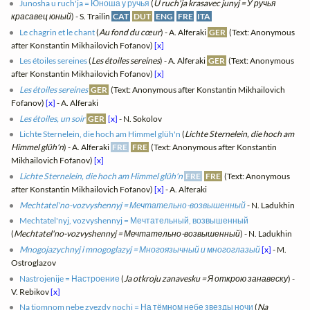
Junosha u ruch'ja = Юноша у ручья
(
U ruch'ja krasavec junyj = У ручья
красавец юный
) - S. Trailin
CAT
DUT
ENG
FRE
ITA
Le chagrin et le chant
(
Au fond du cœur
) - A. Alferaki
GER
(Text: Anonymous
after Konstantin Mikhailovich Fofanov)
[x]
Les étoiles sereines
(
Les étoiles sereines
) - A. Alferaki
GER
(Text: Anonymous
after Konstantin Mikhailovich Fofanov)
[x]
Les étoiles sereines
GER
(Text: Anonymous after Konstantin Mikhailovich
Fofanov)
[x]
- A. Alferaki
Les étoiles, un soir
GER
[x]
- N. Sokolov
Lichte Sternelein, die hoch am Himmel glüh'n
(
Lichte Sternelein, die hoch am
Himmel glüh'n
) - A. Alferaki
FRE
FRE
(Text: Anonymous after Konstantin
Mikhailovich Fofanov)
[x]
Lichte Sternelein, die hoch am Himmel glüh'n
FRE
FRE
(Text: Anonymous
after Konstantin Mikhailovich Fofanov)
[x]
- A. Alferaki
Mechtatel'no-vozvyshennyj = Мечтательно-возвышенный
- N. Ladukhin
Mechtatel'nyj, vozvyshennyj = Мечтательный, возвышенный
(
Mechtatel'no-vozvyshennyj = Мечтательно-возвышенный
) - N. Ladukhin
Mnogojazychnyj i mnogoglazyj = Многоязычный и многоглазый
[x]
- M.
Ostroglazov
Nastrojenije = Настроение
(
Ja otkroju zanavesku = Я открою занавеску
) -
V. Rebikov
[x]
Na tjomnom nebe zvezdy nochi = На тёмном небе звезды ночи
(
Na