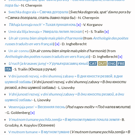
пора бы
- N. Cherepnin
Svechka dogorala = Свечка догорала
(
Svechka dogorala, spat' davno pora by
= Свечка догорала, спать давно пора бы
) - N. Cherepnin
Tikhaja lunnaja noch' = Тихая лунная ночь
[x]
- V. Korganov
Umirala lilija lesnaja = Умирала лилия лесная
(
=
) - S. Trailin
[x]
Un air connu bien simple mais plein d'harmonie
(from
Anthologie des poètes
russes traduits en vers français
)
[x]
- D. Inghelbrecht
Un air connu
(
Un air connu bien simple mais plein d'harmonie
) (from
Anthologie des poètes russes traduits en vers français
) - D. Inghelbrecht
[x]
U ruch'ja krasavec junyj = У ручья красавец юный
CAT
DUT
ENG
FRE
ITA
- S. Trailin (Юноша у ручья)
V dni junosti rezvoj, v dni shumnoj zabavy = В дни юности резвой, в дни
шумной забавы
(
V dni junosti rezvoj, v dni shumnoj zabavy = В дни юности
резвой, в дни шумной забавы
) - L. Lisovsky
V dni junosti rezvoj, v dni shumnoj zabavy = В дни юности резвой, в дни
шумной забавы
- L. Lisovsky
Vesennjaja pesn' = Весенняя песнь
(
Pod napev molitv = Под напев молитв
)
- G. Goldenberg
[x]
V mutnom tumane pochila zemlja = В мутном тумане почила земля
- B.
Grodzky, A. Kopylov (Осеннее)
V mutnom tumane = В мутном тумане
(
V mutnom tumane pochila zemlja = В