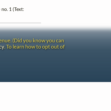
) no. 1 (Text:
venue. (Did you know you can
cy
. To learn how to opt out of