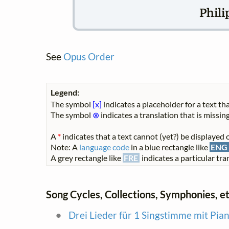
Phili
See
Opus Order
Legend:
The symbol
[x]
indicates a placeholder for a text tha
The symbol
⊗
indicates a translation that is missing
A
*
indicates that a text cannot (yet?) be displayed o
Note: A
language code
in a blue rectangle like
ENG
A grey rectangle like
FRE
indicates a particular tran
Song Cycles, Collections, Symphonies, et
Drei Lieder für 1 Singstimme mit Pia