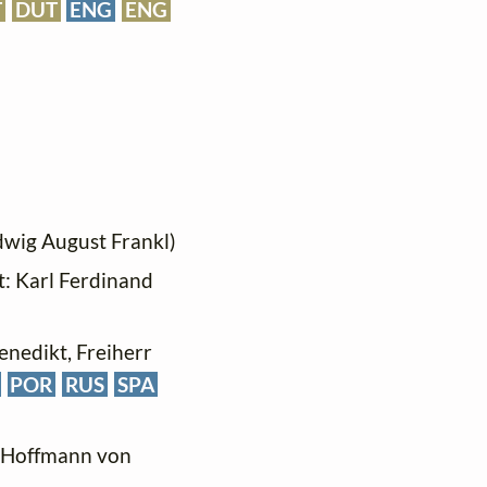
T
DUT
ENG
ENG
udwig August Frankl)
xt: Karl Ferdinand
Benedikt, Freiherr
POR
RUS
SPA
h Hoffmann von