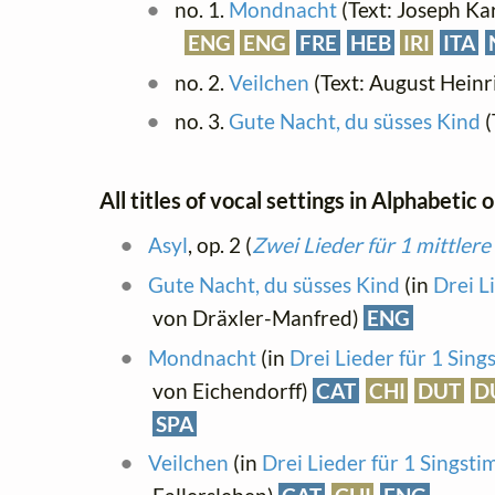
no. 1.
Mondnacht
(Text: Joseph Ka
ENG
ENG
FRE
HEB
IRI
ITA
no. 2.
Veilchen
(Text: August Hein
no. 3.
Gute Nacht, du süsses Kind
(
All titles of vocal settings in Alphabetic 
Asyl
, op. 2 (
Zwei Lieder für 1 mittler
Gute Nacht, du süsses Kind
(in
Drei L
von Dräxler-Manfred)
ENG
Mondnacht
(in
Drei Lieder für 1 Sin
von Eichendorff)
CAT
CHI
DUT
D
SPA
Veilchen
(in
Drei Lieder für 1 Singst