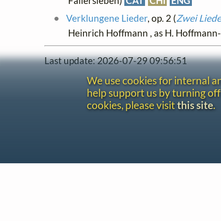
Fallersleben)
CAT
CHI
ENG
Verklungene Lieder
, op. 2 (
Zwei Liede
Heinrich Hoffmann , as H. Hoffman
Last update: 2026-07-29 09:56:51
We use cookies for internal 
help support us by turning off
cookies, please visit
this site
.