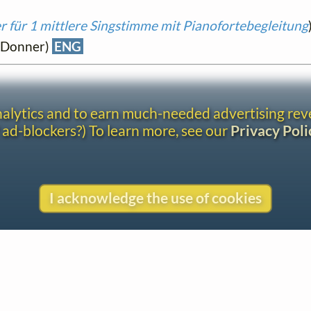
r für 1 mittlere Singstimme mit Pianofortebegleitung
n-Donner)
ENG
analytics and to earn much-needed advertising re
 ad-blockers?) To learn more, see our
Privacy Poli
I acknowledge the use of cookies