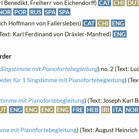
rl Benedikt, Freiherr von Eichendorff)
CAT
CHI
DU
NOR
POR
RUS
SPA
SPA
rich Hoffmann von Fallersleben)
CAT
CHI
ENG
Text: Karl Ferdinand von Dräxler-Manfred)
ENG
order
e Singstimme mit Pianofortebegleitung
) no. 2 (Text: L
ieder für 1 Singstimme mit Pianofortebegleitung
) (Te
gstimme mit Pianofortebegleitung
) (Text: Joseph Karl 
UT
ENG
ENG
ENG
ENG
FRE
HEB
IRI
ITA
NOR
imme mit Pianofortebegleitung
) (Text: August Heinric