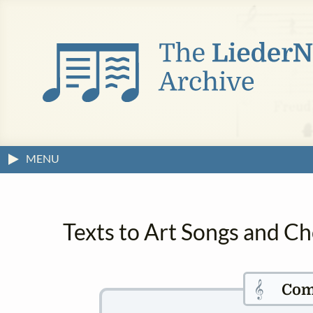
MENU
Texts to Art Songs and Ch
𝄞
Com