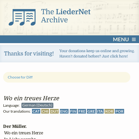
MENU
Choose for Diff
Wo ein treues Herze
Language:
German (Deutsch)
Our translations:
CAT
CHI
DUT
ENG
FIN
FRE
GRE
ITA
KOR
POR
Der Müller.
 Wo ein treues Herze
