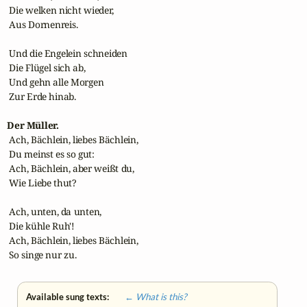
 Die welken nicht wieder,

 Aus Dornenreis.

 Und die Engelein schneiden

 Die Flügel sich ab,

 Und gehn alle Morgen

 Zur Erde hinab.

Der Müller.
 Ach, Bächlein, liebes Bächlein,

 Du meinst es so gut:

 Ach, Bächlein, aber weißt du,

 Wie Liebe thut?

 Ach, unten, da unten,

 Die kühle Ruh'!

 Ach, Bächlein, liebes Bächlein,

 So singe nur zu.
Available sung texts:
← What is this?