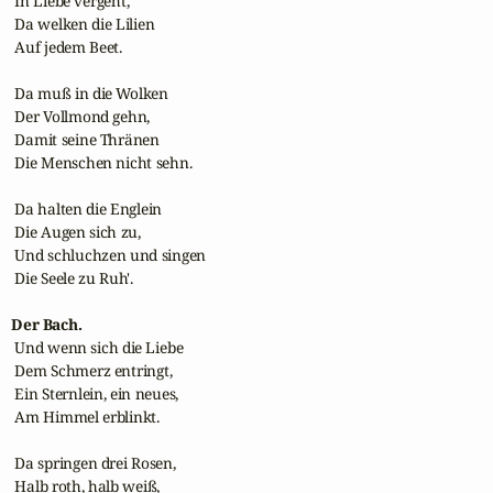
 In Liebe vergeht,

 Da welken die Lilien

 Auf jedem Beet.

 Da muß in die Wolken

 Der Vollmond gehn,

 Damit seine Thränen

 Die Menschen nicht sehn.

 Da halten die Englein

 Die Augen sich zu,

 Und schluchzen und singen

 Die Seele zu Ruh'.

Der Bach.
 Und wenn sich die Liebe

 Dem Schmerz entringt,

 Ein Sternlein, ein neues,

 Am Himmel erblinkt.

 Da springen drei Rosen,

 Halb roth, halb weiß,
