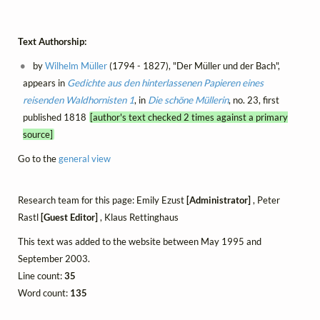
Text Authorship:
by
Wilhelm Müller
(1794 - 1827), "Der Müller und der Bach",
appears in
Gedichte aus den hinterlassenen Papieren eines
reisenden Waldhornisten 1
, in
Die schöne Müllerin
, no. 23, first
published 1818
[author's text checked 2 times against a primary
source]
Go to the
general view
Research team for this page: Emily Ezust
[Administrator]
, Peter
Rastl
[Guest Editor]
, Klaus Rettinghaus
This text was added to the website between May 1995 and
September 2003.
Line count:
35
Word count:
135