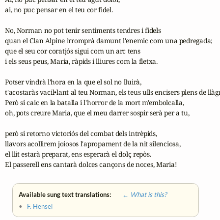
ai, no puc pensar en el teu cor fidel.

No, Norman no pot tenir sentiments tendres i fidels

quan el Clan Alpine irromprà damunt l'enemic com una pedregada;

que el seu cor coratjós sigui com un arc tens

i els seus peus, Maria, ràpids i lliures com la fletxa.

Potser vindrà l'hora en la que el sol no lluirà,

t'acostaràs vacil•lant al teu Norman, els teus ulls encisers plens de llàgr
Però si caic en la batalla i l'horror de la mort m'embolcalla,

oh, pots creure Maria, que el meu darrer sospir serà per a tu,

però si retorno victoriós del combat dels intrèpids,

llavors acollirem joiosos l'apropament de la nit silenciosa,

el llit estarà preparat, ens esperarà el dolç repòs.

El passerell ens cantarà dolces cançons de noces, Maria!
Available sung text translations:
← What is this?
•
F. Hensel