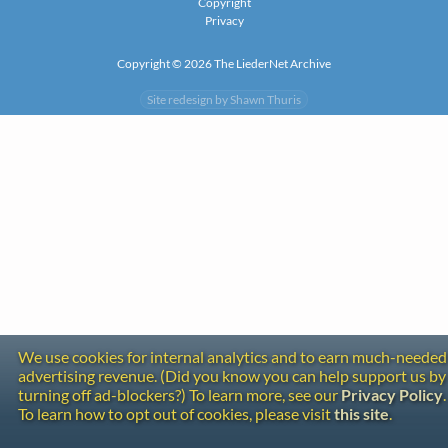
Copyright
Privacy
Copyright © 2026 The LiederNet Archive
Site redesign by Shawn Thuris
We use cookies for internal analytics and to earn much-needed
advertising revenue. (Did you know you can help support us by
turning off ad-blockers?) To learn more, see our
Privacy Policy
.
To learn how to opt out of cookies, please visit
this site
.