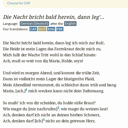
Choose for Diff
Die Nacht bricht bald herein, dann leg'...
Language:
German (Deutsch)
after the
English
Our translations:
CAT
DUT
ENG
FRE
Die Nacht bricht bald herein, dann leg' ich mich zur Ruh',

Die Heide ist mein Lager, das Farrnkraut deckt mich zu,

Mich lullt der Wache Tritt wohl in den Schlaf hinein:

Ach, muß so weit von dir, Maria, Holde, seyn!

Und wird es morgen Abend, und kommt die trübe Zeit,

Dann ist vielleicht mein Lager der blutigrothe Plaid,

Mein Abendlied verstummet, du schleichst dann trüb und bang.

1
Maria, [ach,]
 mich wecken kann nicht dein Todtensang.

So mußt' ich von dir scheiden, du holde süße Braut?

2
Wie magst du [mir nachrufen]
, wie magst du weinen laut!

Ach, denken darf ich nicht an deinen herben Schmerz,

3
Ach, denken darf [ich]
 nicht an dein getreues Herz.
