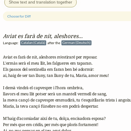
Show text and translation together
Choose for Diff
Aviat es farà de nit, aleshores...
Language:
Catalan (Català)
after the
German (Deutsch)
Aviat es farà de nit, aleshores m'estiraré per reposar.

L'ermàs serà el meu llit, les falgueres em taparan.

Els passos del sentinella em faran ben bé adormir:

ai, haig de ser tan lluny, tan lluny de tu, Maria, amor meu!

I demà vindrà el capvespre i l'hora ombriva,

llavors el meu llit potser serà un mantell vermell de sang,

la meva cançó de capvespre emmudirà, tu t'esquitllaràs trista i angoixa
Maria, la teva cançó fúnebre no em podrà despertar.

M'haig d'acomiadar així de tu, dolça, encisadora esposa?

Per més que em cridis, per més que ploris fortament!

Ai, no puc pensar en el teu agut dolor,
