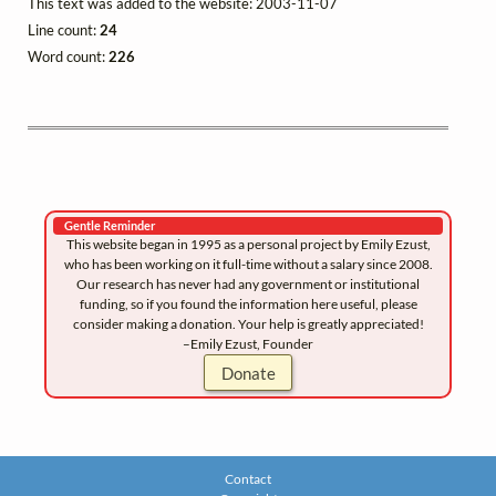
This text was added to the website: 2003-11-07
Line count:
24
Word count:
226
Gentle Reminder
This website began in 1995 as a personal project by Emily Ezust,
who has been working on it full-time without a salary since 2008.
Our research has never had any government or institutional
funding, so if you found the information here useful, please
consider making a donation. Your help is greatly appreciated!
–Emily Ezust, Founder
Donate
Contact