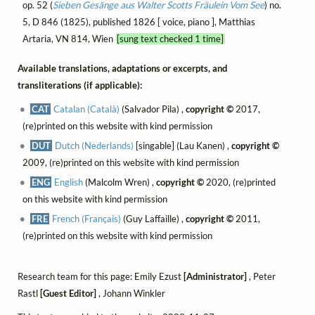
op. 52 (
Sieben Gesänge aus Walter Scotts
Fräulein Vom See
) no.
5, D 846 (1825), published 1826 [ voice, piano ], Matthias
Artaria, VN 814, Wien
[sung text checked 1 time]
Available translations, adaptations or excerpts, and
transliterations (if applicable):
CAT
Catalan (Català)
(Salvador Pila) ,
copyright ©
2017,
(re)printed on this website with kind permission
DUT
Dutch (Nederlands)
[singable] (Lau Kanen) ,
copyright ©
2009, (re)printed on this website with kind permission
ENG
English
(Malcolm Wren) ,
copyright ©
2020, (re)printed
on this website with kind permission
FRE
French (Français)
(Guy Laffaille) ,
copyright ©
2011,
(re)printed on this website with kind permission
Research team for this page: Emily Ezust
[Administrator]
, Peter
Rastl
[Guest Editor]
, Johann Winkler