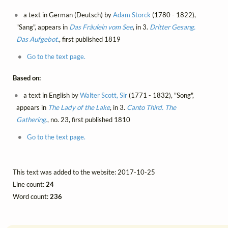
a text in German (Deutsch) by
Adam Storck
(1780 - 1822),
"Sang", appears in
Das Fräulein vom See
, in 3.
Dritter Gesang.
Das Aufgebot.
, first published 1819
Go to the text page.
Based on:
a text in English by
Walter Scott, Sir
(1771 - 1832), "Song",
appears in
The Lady of the Lake
, in 3.
Canto Third. The
Gathering.
, no. 23, first published 1810
Go to the text page.
This text was added to the website: 2017-10-25
Line count:
24
Word count:
236