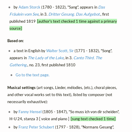
by
Adam Storck
(1780 - 1822), "Sang", appears in
Das
Fräulein vom See
, in 3.
Dritter Gesang. Das Aufgebot.
, first
published 1819
[author's text checked 1 time against a primary
source]
Based on:
a text in English by
Walter Scott, Sir
(1771 - 1832), "Song",
appears in
The Lady of the Lake
, in 3.
Canto Third. The
Gathering.
, no. 23, first published 1810
Go to the text page.
Musical settings
(art songs, Lieder, mélodies, (etc.), choral pieces,
and other vocal works set to this text), listed by composer (not
necessarily exhaustive):
by
Fanny Hensel
(1805 - 1847), "So muss ich von dir scheiden",
H-U 24, stanza 3 [ voice and piano ]
[sung text checked 1 time]
by
Franz Peter Schubert
(1797 - 1828), "Normans Gesang",