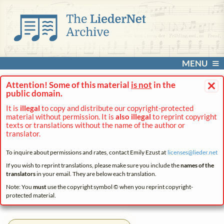
MENU
×
Attention! Some of this material
is not
in the
public domain.
It is
illegal
to copy and distribute our copyright-protected
material without permission. It is
also illegal
to reprint copyright
texts or translations without the name of the author or
translator.
To inquire about permissions and rates, contact Emily Ezust at
licenses@
lieder.
net
If you wish to reprint translations, please make sure you include the
names of the
translators
in your email. They are below each translation.
Note: You
must
use the copyright symbol © when you reprint copyright-
protected material.