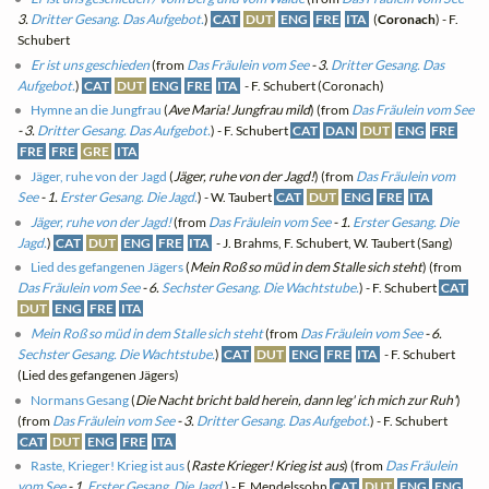
3.
Dritter Gesang. Das Aufgebot.
)
CAT
DUT
ENG
FRE
ITA
(
Coronach
) - F.
Schubert
Er ist uns geschieden
(from
Das Fräulein vom See
- 3.
Dritter Gesang. Das
Aufgebot.
)
CAT
DUT
ENG
FRE
ITA
- F. Schubert (Coronach)
Hymne an die Jungfrau
(
Ave Maria! Jungfrau mild
) (from
Das Fräulein vom See
- 3.
Dritter Gesang. Das Aufgebot.
) - F. Schubert
CAT
DAN
DUT
ENG
FRE
FRE
FRE
GRE
ITA
Jäger, ruhe von der Jagd
(
Jäger, ruhe von der Jagd!
) (from
Das Fräulein vom
See
- 1.
Erster Gesang. Die Jagd.
) - W. Taubert
CAT
DUT
ENG
FRE
ITA
Jäger, ruhe von der Jagd!
(from
Das Fräulein vom See
- 1.
Erster Gesang. Die
Jagd.
)
CAT
DUT
ENG
FRE
ITA
- J. Brahms, F. Schubert, W. Taubert (Sang)
Lied des gefangenen Jägers
(
Mein Roß so müd in dem Stalle sich steht
) (from
Das Fräulein vom See
- 6.
Sechster Gesang. Die Wachtstube.
) - F. Schubert
CAT
DUT
ENG
FRE
ITA
Mein Roß so müd in dem Stalle sich steht
(from
Das Fräulein vom See
- 6.
Sechster Gesang. Die Wachtstube.
)
CAT
DUT
ENG
FRE
ITA
- F. Schubert
(Lied des gefangenen Jägers)
Normans Gesang
(
Die Nacht bricht bald herein, dann leg' ich mich zur Ruh'
)
(from
Das Fräulein vom See
- 3.
Dritter Gesang. Das Aufgebot.
) - F. Schubert
CAT
DUT
ENG
FRE
ITA
Raste, Krieger! Krieg ist aus
(
Raste Krieger! Krieg ist aus
) (from
Das Fräulein
vom See
- 1.
Erster Gesang. Die Jagd.
) - F. Mendelssohn
CAT
DUT
ENG
ENG