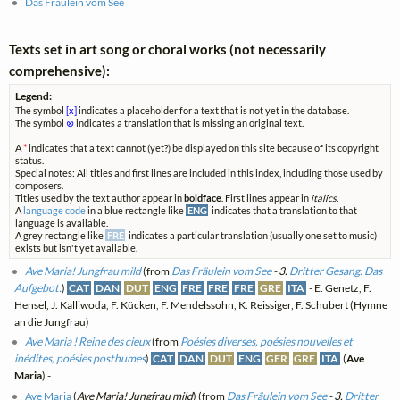
Das Fräulein vom See
Texts set in art song or choral works (not necessarily
comprehensive):
Legend:
The symbol
[x]
indicates a placeholder for a text that is not yet in the database.
The symbol
⊗
indicates a translation that is missing an original text.
A
*
indicates that a text cannot (yet?) be displayed on this site because of its copyright
status.
Special notes: All titles and first lines are included in this index, including those used by
composers.
Titles used by the text author appear in
boldface
. First lines appear in
italics
.
A
language code
in a blue rectangle like
ENG
indicates that a translation to that
language is available.
A grey rectangle like
FRE
indicates a particular translation (usually one set to music)
exists but isn't yet available.
Ave Maria! Jungfrau mild
(from
Das Fräulein vom See
- 3.
Dritter Gesang. Das
Aufgebot.
)
CAT
DAN
DUT
ENG
FRE
FRE
FRE
GRE
ITA
- E. Genetz, F.
Hensel, J. Kalliwoda, F. Kücken, F. Mendelssohn, K. Reissiger, F. Schubert (Hymne
an die Jungfrau)
Ave Maria ! Reine des cieux
(from
Poésies diverses, poésies nouvelles et
inédites, poésies posthumes
)
CAT
DAN
DUT
ENG
GER
GRE
ITA
(
Ave
Maria
) -
Ave Maria
(
Ave Maria! Jungfrau mild
) (from
Das Fräulein vom See
- 3.
Dritter