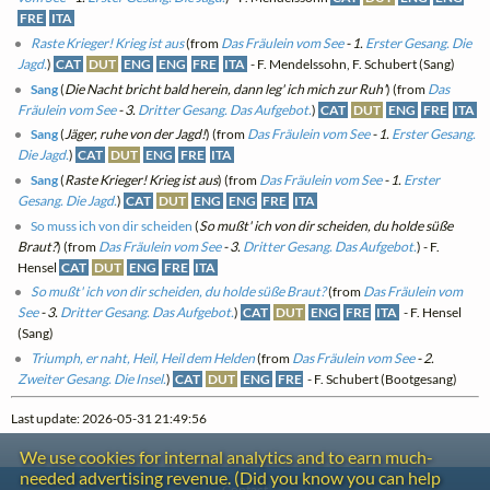
FRE
ITA
Raste Krieger! Krieg ist aus
(from
Das Fräulein vom See
- 1.
Erster Gesang. Die
Jagd.
)
CAT
DUT
ENG
ENG
FRE
ITA
- F. Mendelssohn, F. Schubert (Sang)
Sang
(
Die Nacht bricht bald herein, dann leg' ich mich zur Ruh'
) (from
Das
Fräulein vom See
- 3.
Dritter Gesang. Das Aufgebot.
)
CAT
DUT
ENG
FRE
ITA
Sang
(
Jäger, ruhe von der Jagd!
) (from
Das Fräulein vom See
- 1.
Erster Gesang.
Die Jagd.
)
CAT
DUT
ENG
FRE
ITA
Sang
(
Raste Krieger! Krieg ist aus
) (from
Das Fräulein vom See
- 1.
Erster
Gesang. Die Jagd.
)
CAT
DUT
ENG
ENG
FRE
ITA
So muss ich von dir scheiden
(
So mußt' ich von dir scheiden, du holde süße
Braut?
) (from
Das Fräulein vom See
- 3.
Dritter Gesang. Das Aufgebot.
) - F.
Hensel
CAT
DUT
ENG
FRE
ITA
So mußt' ich von dir scheiden, du holde süße Braut?
(from
Das Fräulein vom
See
- 3.
Dritter Gesang. Das Aufgebot.
)
CAT
DUT
ENG
FRE
ITA
- F. Hensel
(Sang)
Triumph, er naht, Heil, Heil dem Helden
(from
Das Fräulein vom See
- 2.
Zweiter Gesang. Die Insel.
)
CAT
DUT
ENG
FRE
- F. Schubert (Bootgesang)
Last update: 2026-05-31 21:49:56
We use cookies for internal analytics and to earn much-
needed advertising revenue. (Did you know you can help
Contact