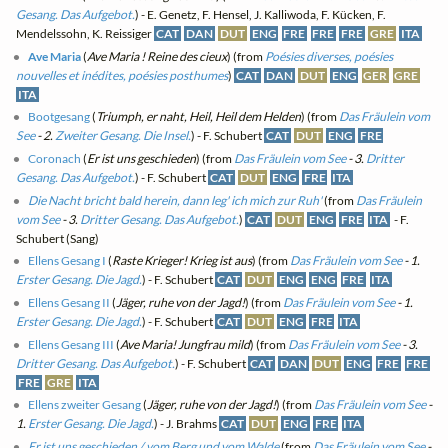
Gesang. Das Aufgebot.
) - E. Genetz, F. Hensel, J. Kalliwoda, F. Kücken, F.
Mendelssohn, K. Reissiger
CAT
DAN
DUT
ENG
FRE
FRE
FRE
GRE
ITA
Ave Maria
(
Ave Maria ! Reine des cieux
) (from
Poésies diverses, poésies
nouvelles et inédites, poésies posthumes
)
CAT
DAN
DUT
ENG
GER
GRE
ITA
Bootgesang
(
Triumph, er naht, Heil, Heil dem Helden
) (from
Das Fräulein vom
See
- 2.
Zweiter Gesang. Die Insel.
) - F. Schubert
CAT
DUT
ENG
FRE
Coronach
(
Er ist uns geschieden
) (from
Das Fräulein vom See
- 3.
Dritter
Gesang. Das Aufgebot.
) - F. Schubert
CAT
DUT
ENG
FRE
ITA
Die Nacht bricht bald herein, dann leg' ich mich zur Ruh'
(from
Das Fräulein
vom See
- 3.
Dritter Gesang. Das Aufgebot.
)
CAT
DUT
ENG
FRE
ITA
- F.
Schubert (Sang)
Ellens Gesang I
(
Raste Krieger! Krieg ist aus
) (from
Das Fräulein vom See
- 1.
Erster Gesang. Die Jagd.
) - F. Schubert
CAT
DUT
ENG
ENG
FRE
ITA
Ellens Gesang II
(
Jäger, ruhe von der Jagd!
) (from
Das Fräulein vom See
- 1.
Erster Gesang. Die Jagd.
) - F. Schubert
CAT
DUT
ENG
FRE
ITA
Ellens Gesang III
(
Ave Maria! Jungfrau mild
) (from
Das Fräulein vom See
- 3.
Dritter Gesang. Das Aufgebot.
) - F. Schubert
CAT
DAN
DUT
ENG
FRE
FRE
FRE
GRE
ITA
Ellens zweiter Gesang
(
Jäger, ruhe von der Jagd!
) (from
Das Fräulein vom See
-
1.
Erster Gesang. Die Jagd.
) - J. Brahms
CAT
DUT
ENG
FRE
ITA
Er ist uns geschieden / vom Berg und vom Walde
(from
Das Fräulein vom See
-