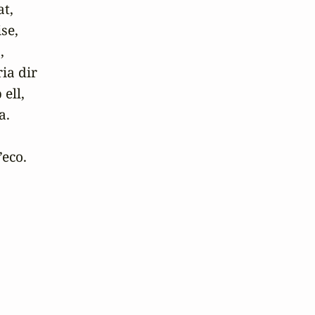
t,

e,



ia dir

ell,

.

eco.
