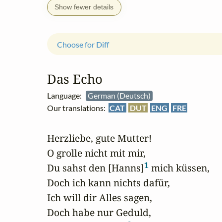
Show fewer details
Choose for Diff
Das Echo
Language:
German (Deutsch)
Our translations:
CAT
DUT
ENG
FRE
Herzliebe, gute Mutter!

O grolle nicht mit mir,

1
Du sahst den [Hanns]
 mich küssen, 

Doch ich kann nichts dafür,

Ich will dir Alles sagen,

Doch habe nur Geduld,
