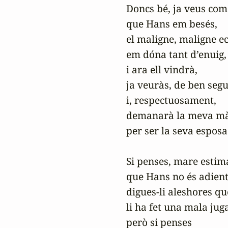
Doncs bé, ja veus com
que Hans em besés,

el maligne, maligne ec
em dóna tant d’enuig,

i ara ell vindrà,

ja veuràs, de ben segur
i, respectuosament,

demanarà la meva mà
per ser la seva esposa.
Si penses, mare estima
que Hans no és adient 
digues-li aleshores que
li ha fet una mala juga
però si penses
