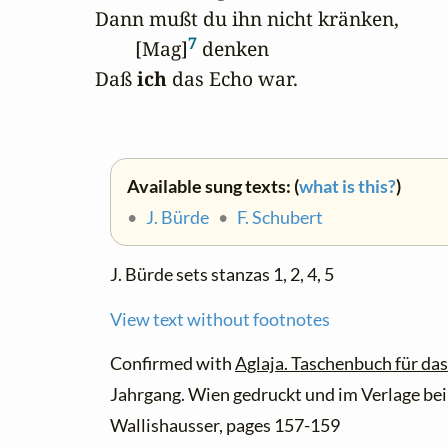
Dann mußt du ihn nicht kränken,

7
        [Mag]
 denken

Daß 
ich
 das Echo war.
Available sung texts: (
what is this?
)
•
J. Bürde
•
F. Schubert
J. Bürde sets stanzas 1, 2, 4, 5
View text without footnotes
Confirmed with
Aglaja. Taschenbuch für das
Jahrgang. Wien gedruckt und im Verlage bei
Wallishausser, pages 157-159