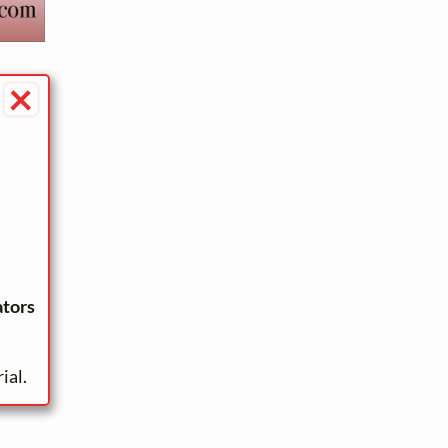
×
ators
ial.