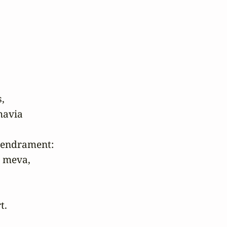


avia 

tendrament:

 meva,

.
