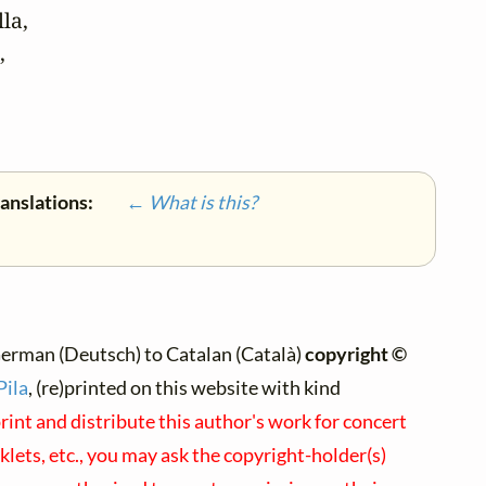
a,



ranslations:
← What is this?
erman (Deutsch) to Catalan (Català)
copyright ©
Pila
, (re)printed on this website with kind
rint and distribute this author's work for concert
ets, etc., you may ask the copyright-holder(s)