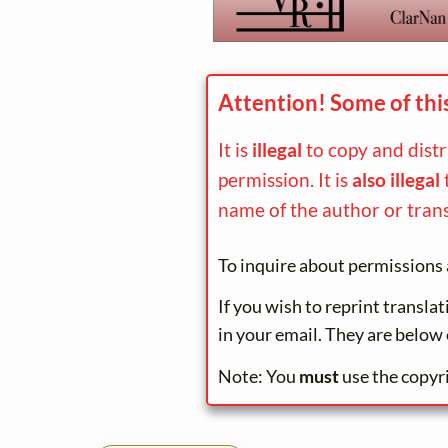
Attention! Some of thi
It is
illegal
to copy and dist
permission. It is
also illegal
name of the author or trans
To inquire about permissions 
If you wish to reprint transla
in your email. They are below 
Note: You
must
use the copyr