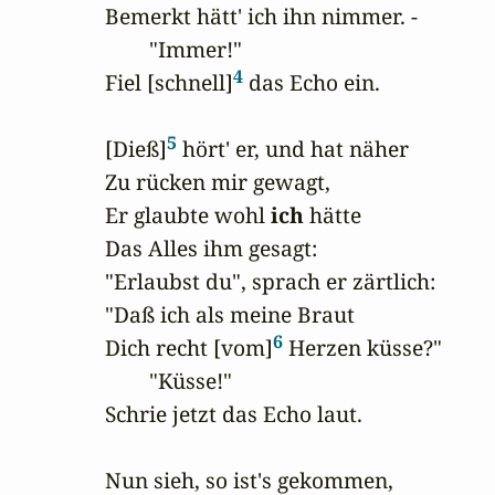
Bemerkt hätt' ich ihn nimmer. -

        "Immer!"

4
Fiel [schnell]
 das Echo ein.

5
[Dieß]
 hört' er, und hat näher 

Zu rücken mir gewagt,

Er glaubte wohl 
ich
 hätte

Das Alles ihm gesagt:

"Erlaubst du", sprach er zärtlich:

"Daß ich als meine Braut

6
Dich recht [vom]
 Herzen küsse?"

        "Küsse!"

Schrie jetzt das Echo laut.

Nun sieh, so ist's gekommen, 
