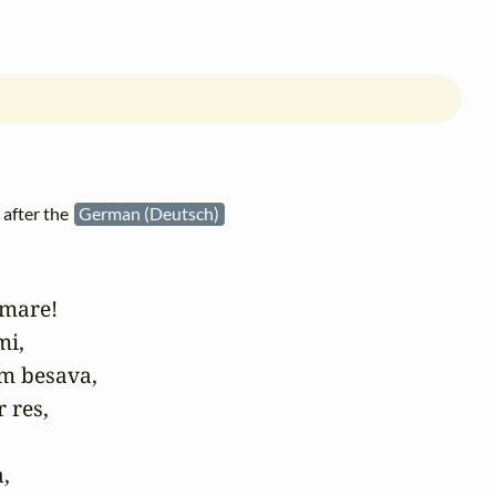
after the
German (Deutsch)
mare!

i,

m besava,

 res,

,
