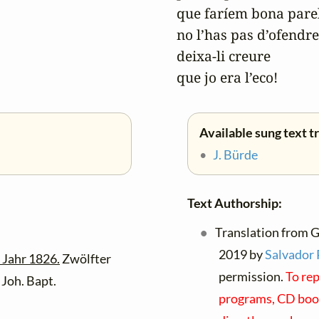
que faríem bona parell
no l’has pas d’ofendre,
deixa-li creure

que jo era l’eco!
Available sung text t
•
J. Bürde
Text Authorship:
Translation from G
2019 by
Salvador 
 Jahr 1826.
Zwölfter
permission.
To rep
 Joh. Bapt.
programs, CD bookl