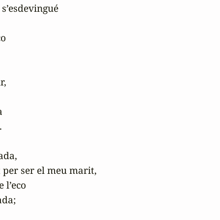
 s’esdevingué

o

,





da,

per ser el meu marit,

 l’eco

da;
