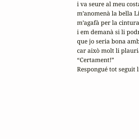
i va seure al meu costa
m’anomenà la bella Lis
m’agafà per la cintura,
i em demanà si li podr
que jo seria bona amb 
car això molt li plauria
“Certament!”

Respongué tot seguit l’