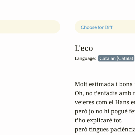
Choose for Diff
L'eco
Language:
Catalan (Català)
Molt estimada i bona 
Oh, no t’enfadis amb m
veieres com el Hans e
però jo no hi pogué fer
t’ho explicaré tot,

però tingues paciència