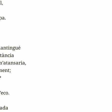
,

a.

mantingué

tància

m’atansaria,

ent;



eco.

ada
