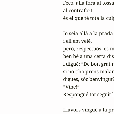
l’eco, allà fora al tossal
al contrafort,

és el que té tota la culp
Jo seia allà a la prada

i ell em veié,

però, respectuós, es 
ben bé a una certa dis
i digué: “De bon grat 
si no t’ho prens malam
digues, sóc benvingut?
“Vine!”

Respongué tot seguit l’
Llavors vingué a la pr