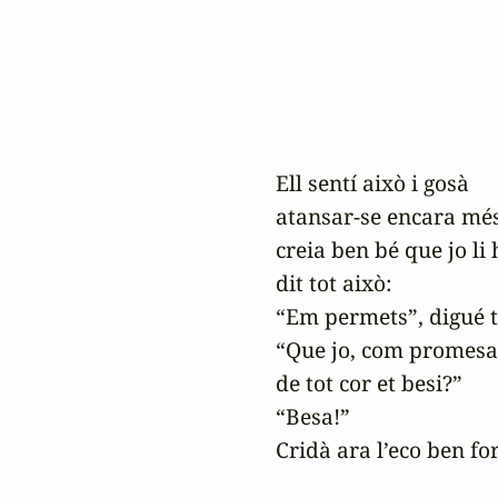
Ell sentí això i gosà

atansar-se encara més,
creia ben bé que jo li h
dit tot això:

“Em permets”, digué 
“Que jo, com promesa
de tot cor et besi?”

“Besa!”

Cridà ara l’eco ben fort