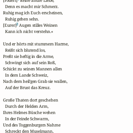
[Fodert]
 keine andre Liebe,

  Denn es macht mir Schmerz.

Ruhig mag ich Euch erscheinen,

  Ruhig gehen sehn.

2
[Eurer]
 Augen stilles Weinen

  Kann ich nicht verstehn.«

Und er hörts mit stummem Harme,

  Reißt sich blutend los,

Preßt sie heftig in die Arme,

  Schwingt sich auf sein Roß,

Schickt zu seinen Mannen allen

  In dem Lande Schweiz,

Nach dem heil'gen Grab sie wallen,

  Auf der Brust das Kreuz.

Große Thaten dort geschehen

  Durch der Helden Arm,

Ihres Helmes Büsche wehen

  In der Feinde Schwarm,

Und des Toggenburgers Nahme

  Schreckt den Muselmann,
