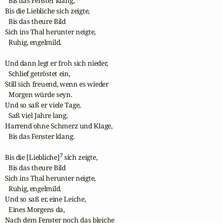
  Bis das Fenster klang,

Bis die Liebliche sich zeigte,

  Bis das theure Bild

Sich ins Thal herunter neigte,

  Ruhig, engelmild.  

Und dann legt er froh sich nieder,

  Schlief getröstet ein,

Still sich freuend, wenn es wieder

  Morgen würde seyn.

Und so saß er viele Tage,

  Saß viel Jahre lang,

Harrend ohne Schmerz und Klage,

  Bis das Fenster klang.

7
Bis die [Liebliche]
 sich zeigte,

  Bis das theure Bild

Sich ins Thal herunter neigte,

  Ruhig, engelmild.

Und so saß er, eine Leiche,

  Eines Morgens da,

Nach dem Fenster noch das bleiche
