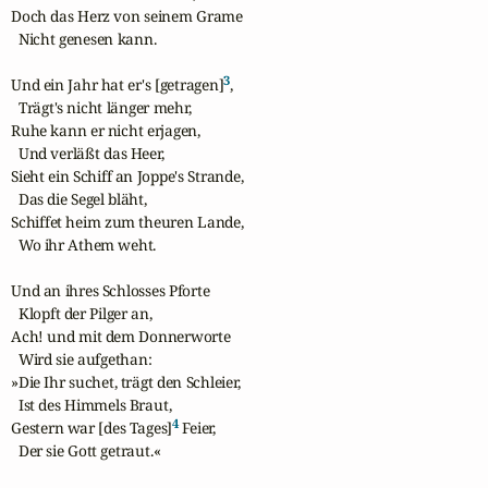
Doch das Herz von seinem Grame

  Nicht genesen kann.

3
Und ein Jahr hat er's [getragen]
,

  Trägt's nicht länger mehr,

Ruhe kann er nicht erjagen,

  Und verläßt das Heer,

Sieht ein Schiff an Joppe's Strande,

  Das die Segel bläht,

Schiffet heim zum theuren Lande,

  Wo ihr Athem weht. 

Und an ihres Schlosses Pforte

  Klopft der Pilger an,

Ach! und mit dem Donnerworte

  Wird sie aufgethan:

»Die Ihr suchet, trägt den Schleier,

  Ist des Himmels Braut,

4
Gestern war [des Tages]
 Feier,

  Der sie Gott getraut.«
