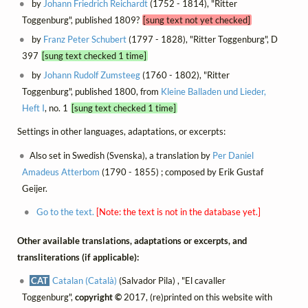
by
Johann Friedrich Reichardt
(1752 - 1814), "Ritter
Toggenburg", published 1809?
[sung text not yet checked]
by
Franz Peter Schubert
(1797 - 1828), "Ritter Toggenburg", D
397
[sung text checked 1 time]
by
Johann Rudolf Zumsteeg
(1760 - 1802), "Ritter
Toggenburg", published 1800, from
Kleine Balladen und Lieder,
Heft I
, no. 1
[sung text checked 1 time]
Settings in other languages, adaptations, or excerpts:
Also set in Swedish (Svenska), a translation by
Per Daniel
Amadeus Atterbom
(1790 - 1855) ; composed by Erik Gustaf
Geijer.
Go to the text.
[Note: the text is not in the database yet.]
Other available translations, adaptations or excerpts, and
transliterations (if applicable):
CAT
Catalan (Català)
(Salvador Pila) , "El cavaller
Toggenburg",
copyright ©
2017, (re)printed on this website with