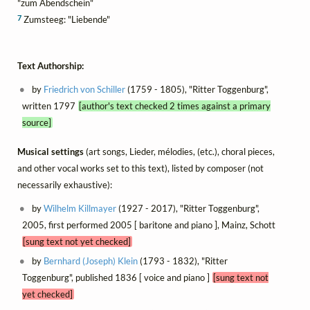
"zum Abendschein"
7
Zumsteeg: "Liebende"
Text Authorship:
by
Friedrich von Schiller
(1759 - 1805), "Ritter Toggenburg",
written 1797
[author's text checked 2 times against a primary
source]
Musical settings
(art songs, Lieder, mélodies, (etc.), choral pieces,
and other vocal works set to this text), listed by composer (not
necessarily exhaustive):
by
Wilhelm Killmayer
(1927 - 2017), "Ritter Toggenburg",
2005, first performed 2005 [ baritone and piano ], Mainz, Schott
[sung text not yet checked]
by
Bernhard (Joseph) Klein
(1793 - 1832), "Ritter
Toggenburg", published 1836 [ voice and piano ]
[sung text not
yet checked]