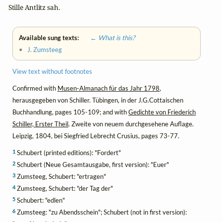
  Stille Antlitz sah.
Available sung texts:
← What is this?
•
J. Zumsteeg
View text without footnotes
Confirmed with
Musen-Almanach für das Jahr 1798
,
herausgegeben von Schiller. Tübingen, in der J.G.Cottaischen
Buchhandlung, pages 105-109; and with
Gedichte von Friederich
Schiller, Erster Theil
. Zweite von neuem durchgesehene Auflage.
Leipzig, 1804, bei Siegfried Lebrecht Crusius, pages 73-77.
1
Schubert (printed editions): "Fordert"
2
Schubert (Neue Gesamtausgabe, first version): "Euer"
3
Zumsteeg, Schubert: "ertragen"
4
Zumsteeg, Schubert: "der Tag der"
5
Schubert: "edlen"
6
Zumsteeg: "zu Abendsschein"; Schubert (not in first version):