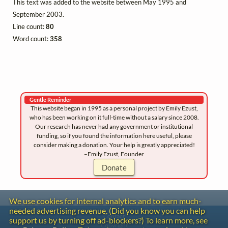
This text was added to the website between May 1995 and
September 2003.
Line count:
80
Word count:
358
Gentle Reminder
This website began in 1995 as a personal project by Emily Ezust,
who has been working on it full-time without a salary since 2008.
Our research has never had any government or institutional
funding, so if you found the information here useful, please
consider making a donation. Your help is greatly appreciated!
–Emily Ezust, Founder
Donate
We use cookies for internal analytics and to earn much-
needed advertising revenue. (Did you know you can help
Contact
support us by turning off ad-blockers?) To learn more, see
Copyright