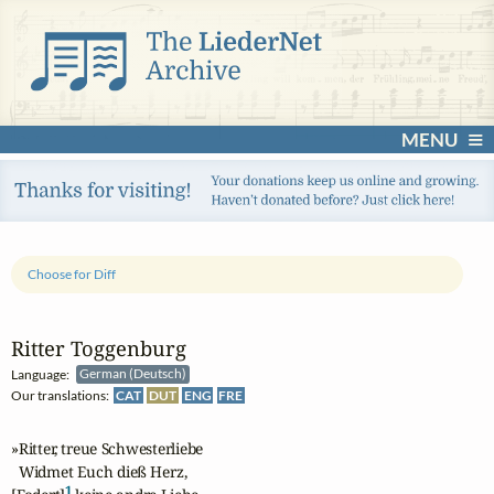
MENU
Choose for Diff
Ritter Toggenburg
Language:
German (Deutsch)
Our translations:
CAT
DUT
ENG
FRE
»Ritter, treue Schwesterliebe

  Widmet Euch dieß Herz,

1