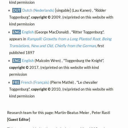
kind permission
DUT
Dutch (Nederlands)
[singable] (Lau Kanen) , "Ridder
Toggenburg",
copyright ©
2009, (re)printed on this website with
kind permission
ENG
English
(George MacDonald) , "Ritter Toggenburg",
appears in
Rampolli: Growths from a Long Planted Root. Being
Translations, New and Old, Chiefly from the German
, first
published 1897
ENG
English
(Malcolm Wren) , "Toggenburg the Knight",
copyright ©
2017, (re)printed on this website with kind
permission
FRE
French (Français)
(Pierre Mathé) , "Le chevalier
Toggenburg",
copyright ©
2010, (re)printed on this website with
kind permission
Research team for this page: Martin-Beatus Meier , Peter Rastl
[Guest Editor]