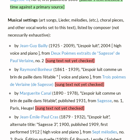
time against a primary source]
Musical settings
(art songs, Lieder, mélodies, (etc.), choral pieces,
and other vocal works set to this text), listed by composer (not
necessarily exhaustive):
by
Jean-Guy Bailly
(1925 - 2009), "L’espoir luit", 2004 [ high
voice and piano ], from
Deux Poèmes extraits de “Sagesse” de
Paul Verlaine
, no. 2
[sung text not yet checked]
by
Raymond Bonheur
(1861 - 1939), "L'espoir luit comme un
brin de paille dans l'étable " [ voice and piano ], from
Trois poèmes
de Verlaine (de Sagesse)
[sung text not yet checked]
by
Marguerite Canal
(1890 - 1978), "L'espoir luit comme un
brin de paille dans l'étable", published 1931, from
Sagesse
, no. 1,
Paris, Heugel
[sung text not yet checked]
by
Jean-Émile-Paul Cras
(1879 - 1932), "L'espoir luit",
alternate title: "Sagesse 3", 1900, published 1909, first
performed 1912 [ high voice and piano ], from
Sept mélodies
, no.
3, Paris, Édition mutuelle (1909); Éd. Rouart- Lerolle / Salabert