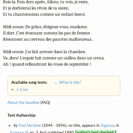
Bois-la. Puis dors après. Allons, tu vois, je reste,

Et je dorloterai les rêves de ta sieste,

Et tu chantonneras comme un enfant bercé.

Midi sonne. De grâce, éloignez-vous, madame.

Il dort. C'est étonnant comme les pas de femme

Résonnent au cerveau des pauvres malheureux.

Midi sonne. J'ai fait arroser dans la chambre.

Va, dors! L'espoir luit comme un caillou dans un creux.

Ah ! quand refleuriront les roses de septembre !
Available sung texts:
← What is this?
•
J. Cras
About the headline
(FAQ)
Text Authorship:
by
Paul Verlaine
(1844 - 1896), no title, appears in
Sagesse
, in
Sagesse III
, no. 3, first published 1880
[author's text checked 1