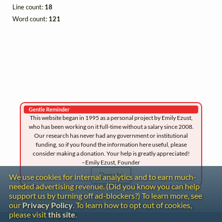
Line count:
18
Word count:
121
Gentle Reminder
This website began in 1995 as a personal project by Emily Ezust,
who has been working on it full-time without a salary since 2008.
Our research has never had any government or institutional
funding, so if you found the information here useful, please
consider making a donation. Your help is greatly appreciated!
–Emily Ezust, Founder
Donate
We use cookies for internal analytics and to earn much-
needed advertising revenue. (Did you know you can help
support us by turning off ad-blockers?) To learn more, see
our
Privacy Policy
. To learn how to opt out of cookies,
please visit
this site
.