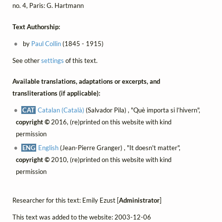
no. 4, Paris: G. Hartmann
Text Authorship:
by
Paul Collin
(1845 - 1915)
See other
settings
of this text.
Available translations, adaptations or excerpts, and
transliterations (if applicable):
CAT
Catalan (Català)
(Salvador Pila) , "Què importa si l’hivern",
copyright ©
2016, (re)printed on this website with kind
permission
ENG
English
(Jean-Pierre Granger) , "It doesn't matter",
copyright ©
2010, (re)printed on this website with kind
permission
Researcher for this text: Emily Ezust [
Administrator
]
This text was added to the website: 2003-12-06