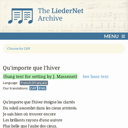
MENU
Choose for Diff
Qu'importe que l'hiver
(Sung text for setting by J. Massenet)
See base text
Language:
French (Français)
Our translations:
CAT
ENG
Qu'importe que l'hiver éteigne les clartés

Du soleil assombri dans les cieux attristés.

Je sais bien où trouver encore

Les brillants rayons d'une aurore

Plus belle que l'aube des cieux.
