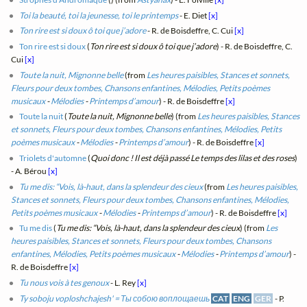
Toi la beauté, toi la jeunesse, toi le printemps
- E. Diet
[x]
Ton rire est si doux ô toi que j’adore
- R. de Boisdeffre, C. Cui
[x]
Ton rire est si doux
(
Ton rire est si doux ô toi que j’adore
) - R. de Boisdeffre, C.
Cui
[x]
Toute la nuit, Mignonne belle
(from
Les heures paisibles, Stances et sonnets,
Fleurs pour deux tombes, Chansons enfantines, Mélodies, Petits poèmes
musicaux
-
Mélodies
-
Printemps d’amour
) - R. de Boisdeffre
[x]
Toute la nuit
(
Toute la nuit, Mignonne belle
) (from
Les heures paisibles, Stances
et sonnets, Fleurs pour deux tombes, Chansons enfantines, Mélodies, Petits
poèmes musicaux
-
Mélodies
-
Printemps d’amour
) - R. de Boisdeffre
[x]
Triolets d'automne
(
Quoi donc ! Il est déjà passé Le temps des lilas et des roses
)
- A. Bérou
[x]
Tu me dis: “Vois, là-haut, dans la splendeur des cieux
(from
Les heures paisibles,
Stances et sonnets, Fleurs pour deux tombes, Chansons enfantines, Mélodies,
Petits poèmes musicaux
-
Mélodies
-
Printemps d’amour
) - R. de Boisdeffre
[x]
Tu me dis
(
Tu me dis: “Vois, là-haut, dans la splendeur des cieux
) (from
Les
heures paisibles, Stances et sonnets, Fleurs pour deux tombes, Chansons
enfantines, Mélodies, Petits poèmes musicaux
-
Mélodies
-
Printemps d’amour
) -
R. de Boisdeffre
[x]
Tu nous vois à tes genoux
- L. Rey
[x]
Ty soboju voploshchajesh' = Ты собою воплощаешь
CAT
ENG
GER
- P.