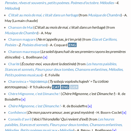
Pensées, rêves et souvenirs, petits poèmes. Poèmes d'octobre. Mélodies
- 4.
Mélodies
)
C'était au mois de mai, c'était dans un herbage
(from
Musique de Chambre
) - A.
May (La main chaude)
Chanson de Mai
(
C'était au mois de mai, c'était dans un herbage
) (from
Musique de Chambre
) - A. May
Chanson magyare
(
Ne m'appelle pas, je t'en prie
) (from
Glas et Carillons,
Poésies
- 2.
Poésies diverses
) - A. Coquard
ENG
Chanson mauresque
(
Le soleil épanchait de ses premiers rayons les premières
étincelles
) - L. Boëllmann
[x]
Charité
(
Écoutez-moi, vous dont la destinée
) (from
Les heures paisibles,
Stances et sonnets, Fleurs pour deux tombes, Chansons enfantines, Mélodies,
Petits poèmes musicaux
) - E. Folville
Charovinca = Чаровинца
(
Ty soboju voploshchajesh' = Ты собою
воплощаешь
) - P. Tchaikovsky
CAT
ENG
GER
Chère Mignonne, c’est Dimanche !
(
Chère Mignonne, c’est Dimanche !
) - R. de
Boisdeffre
[x]
Chère Mignonne, c’est Dimanche !
- R. de Boisdeffre
[x]
Confidence
(
De mon pauvre amour, avec grand mystère
) - H. Boorn-Coclet
[x]
Conseils d'avril
(
Voici l'hirondelle/ Qui revient d'exil
) (from
Les heures
paisibles, Stances et sonnets, Fleurs pour deux tombes, Chansons enfantines,
Mélodies, Petits poèmes musicaux
-
Mélodies
) - A. Bérou, L. Boëllmann
[x]