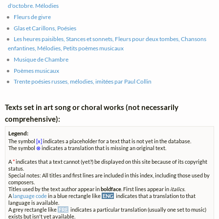
d'octobre. Mélodies
Fleurs de givre
Glas et Carillons, Poésies
Les heures paisibles, Stances et sonnets, Fleurs pour deux tombes, Chansons
enfantines, Mélodies, Petits poèmes musicaux
Musique de Chambre
Poèmes musicaux
Trente poésies russes, mélodies, imitées par Paul Collin
Texts set in art song or choral works (not necessarily
comprehensive):
Legend:
The symbol
[x]
indicates a placeholder for a text that is not yet in the database.
The symbol
⊗
indicates a translation that is missing an original text.
A
*
indicates that a text cannot (yet?) be displayed on this site because of its copyright
status.
Special notes: All titles and first lines are included in this index, including those used by
composers.
Titles used by the text author appear in
boldface
. First lines appear in
italics
.
A
language code
in a blue rectangle like
ENG
indicates that a translation to that
language is available.
A grey rectangle like
FRE
indicates a particular translation (usually one set to music)
exists but isn't yet available.