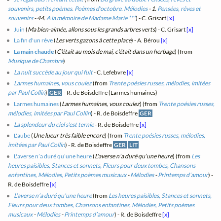
souvenirs, petits poèmes. Poèmes d'octobre. Mélodies
- 1.
Pensées, rêves et
souvenirs
- 44.
A la mémoire de Madame Marie ***
) - C. Grisart
[x]
Juin
(
Ma bien-aimée, allons sous les grands arbres verts
) - C. Grisart
[x]
La fin d'un rêve
(
Les verts gazons à cette place
) - A. Bérou
[x]
La main chaude
(
C'était au mois de mai, c'était dans un herbage
) (from
Musique de Chambre
)
La nuit succède au jour qui fuit
- C. Lefebvre
[x]
Larmes humaines, vous coulez
(from
Trente poésies russes, mélodies, imitées
par Paul Collin
)
GER
- R. de Boisdeffre (Larmes humaines)
Larmes humaines
(
Larmes humaines, vous coulez
) (from
Trente poésies russes,
mélodies, imitées par Paul Collin
) - R. de Boisdeffre
GER
La splendeur du ciel s'est ternie
- R. de Boisdeffre
[x]
L'aube
(
Une lueur très faible encore
) (from
Trente poésies russes, mélodies,
imitées par Paul Collin
) - R. de Boisdeffre
GER
LIT
L'averse n’a duré qu’une heure
(
L'averse n’a duré qu’une heure
) (from
Les
heures paisibles, Stances et sonnets, Fleurs pour deux tombes, Chansons
enfantines, Mélodies, Petits poèmes musicaux
-
Mélodies
-
Printemps d’amour
) -
R. de Boisdeffre
[x]
L'averse n’a duré qu’une heure
(from
Les heures paisibles, Stances et sonnets,
Fleurs pour deux tombes, Chansons enfantines, Mélodies, Petits poèmes
musicaux
-
Mélodies
-
Printemps d’amour
) - R. de Boisdeffre
[x]