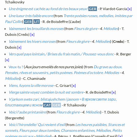
Tchaikovsky
Une énigme est cachée au fond de tes beaux yeux!
GER
- P. Viardot-García
[x]
Une lueur très faible encore
(from
Trente poésies russes, mélodies, imitées par
Paul Collin
)
GER
LIT
- R. de Boisdeffre (L'aube)
Vainement les brouillards moroses
(from
Fleurs de givre
- 4.
Mélodies
) - T.
Dubois (Credo)
[x]
Vainement les hivers moroses
(from
Fleurs de givre
- 4.
Mélodies
) (
Credo
) - T.
Dubois
[x]
Vers quel pays lointain,/ Brises du frais matin,/ Poussez-vous donc
- R. Berger
[x]
Veux-tu ?
(
Aux jours envolés de nos pures joies
) (from
Du grave au doux.
Pensées, rêves et souvenirs, petits poèmes. Poèmes d'octobre. Mélodies
- 4.
Mélodies
) - C. Chaminade
Viens, fuyons la ville morose
- C. Grisart
[x]
Vierge sainte voyez combien la nuit est sombre
- R. de Boisdeffre
[x]
V jarkom svete zari, blistajushchem i jasnom = В ярком свете зари,
блистающем и ясном
CAT
GER
- P. Tchaikovsky
Voici l'aube printanière
(from
Fleurs de givre
- 4.
Mélodies
) - T. Dubois
(Bergerette)
Voici l'hirondelle/ Qui revient d'exil
(from
Les heures paisibles, Stances et
sonnets, Fleurs pour deux tombes, Chansons enfantines, Mélodies, Petits
poèmes musicaux
-
Mélodies
) - A. Bérou, L. Boëllmann (Conseils d'avril)
[x]