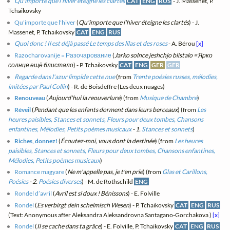
Qu'importe que l'hiver éteigne les clartés
CAT
ENG
RUS
- J. Massenet, P.
Tchaikovsky
Qu'importe que l'hiver
(
Qu'importe que l'hiver éteigne les clartés
) - J.
Massenet, P. Tchaikovsky
CAT
ENG
RUS
Quoi donc ! Il est déjà passé Le temps des lilas et des roses
- A. Bérou
[x]
Razocharovanije = Разочарование
(
Jarko solnce jeshchjo blistalo = Ярко
солнце ещё блистало
) - P. Tchaikovsky
CAT
ENG
GER
GER
Regarde dans l'azur limpide cette nue
(from
Trente poésies russes, mélodies,
imitées par Paul Collin
) - R. de Boisdeffre (Les deux nuages)
Renouveau
(
Aujourd'hui la reouverlure
) (from
Musique de Chambre
)
Réveil
(
Pendant que les enfants dorment dans leurs berceaux
) (from
Les
heures paisibles, Stances et sonnets, Fleurs pour deux tombes, Chansons
enfantines, Mélodies, Petits poèmes musicaux
- 1.
Stances et sonnets
)
Riches, donnez!
(
Écoutez-moi, vous dont la destinée
) (from
Les heures
paisibles, Stances et sonnets, Fleurs pour deux tombes, Chansons enfantines,
Mélodies, Petits poèmes musicaux
)
Romance magyare
(
Ne m'appelle pas, je t'en prie
) (from
Glas et Carillons,
Poésies
- 2.
Poésies diverses
) - M. de Rothschild
ENG
Rondel d’avril
(
Avril est si doux ! Bénissons
) - E. Folville
Rondel
(
Es verbirgt dein schelmisch Wesen
) - P. Tchaikovsky
CAT
ENG
RUS
(Text: Anonymous after Aleksandra Aleksandrovna Santagano-Gorchakova )
[x]
Rondel
(
Il se cache dans ta grâce
) - E. Folville, P. Tchaikovsky
CAT
ENG
RUS