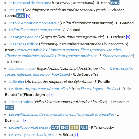
Le Marchand de Marrons
(
Il est revenu, le marchand
) - R. Hahn
ENG
L'énigme
(
Une énigme est cachée au fond de tes beaux yeux!
) - P. Viardot-
García
GER
[x]
Le roi d'Amour est mon pasteur
(
Le Roi d'amour est mon pasteur
) - C. Gounod
Le Roi d'amour est mon pasteur
- C. Gounod
Les Anges Gardiens
(
Anges de Dieu, doux messagers du ciel
) - C. Lefebvre
[x]
Les anges gardiens
(
Pendant que les enfants dorment dans leurs berceaux
)
(from
Les heures paisibles, Stances et sonnets, Fleurs pour deux tombes,
Chansons enfantines, Mélodies, Petits poèmes musicaux
- 1.
Stances et sonnets
)
- X. Leroux
Les deux nuages
(
Regarde dans l'azur limpide cette nue
) (from
Trente poésies
russes, mélodies, imitées par Paul Collin
) - R. de Boisdeffre
Le Sentier
(
Au temps des muguets et des églantines
) - E. Folville
Les fleurs de printemps où sont-elles ?
(from
Fleurs de givre
-
Préface
) - R. de
Boisdeffre (Fleurs de givre)
[x]
Les marroniers
(
Hélas ! les marronniers qui bordent les allées
) - J. Massenet
ENG
Le soleil épanchait de ses premiers rayons les premières étincelles
- L.
Boëllmann
[x]
Le soleil rayonnait encore
CAT
ENG
GER
RUS
- P. Tchaikovsky
Les verts gazons à cette place
- A. Bérou
[x]