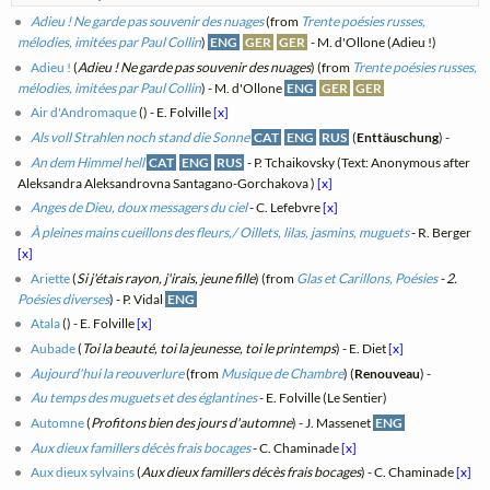
Adieu ! Ne garde pas souvenir des nuages
(from
Trente poésies russes,
mélodies, imitées par Paul Collin
)
ENG
GER
GER
- M. d'Ollone (Adieu !)
Adieu !
(
Adieu ! Ne garde pas souvenir des nuages
) (from
Trente poésies russes,
mélodies, imitées par Paul Collin
) - M. d'Ollone
ENG
GER
GER
Air d'Andromaque
(
) - E. Folville
[x]
Als voll Strahlen noch stand die Sonne
CAT
ENG
RUS
(
Enttäuschung
) -
An dem Himmel hell
CAT
ENG
RUS
- P. Tchaikovsky (Text: Anonymous after
Aleksandra Aleksandrovna Santagano-Gorchakova )
[x]
Anges de Dieu, doux messagers du ciel
- C. Lefebvre
[x]
À pleines mains cueillons des fleurs,/ Oillets, lilas, jasmins, muguets
- R. Berger
[x]
Ariette
(
Si j'étais rayon, j'irais, jeune fille
) (from
Glas et Carillons, Poésies
- 2.
Poésies diverses
) - P. Vidal
ENG
Atala
(
) - E. Folville
[x]
Aubade
(
Toi la beauté, toi la jeunesse, toi le printemps
) - E. Diet
[x]
Aujourd'hui la reouverlure
(from
Musique de Chambre
) (
Renouveau
) -
Au temps des muguets et des églantines
- E. Folville (Le Sentier)
Automne
(
Profitons bien des jours d'automne
) - J. Massenet
ENG
Aux dieux famillers décès frais bocages
- C. Chaminade
[x]
Aux dieux sylvains
(
Aux dieux famillers décès frais bocages
) - C. Chaminade
[x]