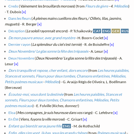
Credo
(
Vainement les brouillards moroses
) (from
Fleurs de givre
- 4.
Mélodies
)
- T. Dubois
[x]
Dans les fleurs
(
À pleines mains cueillons des fleurs,/ Oillets, lilas, jasmins,
muguets
) - R. Berger
[x]
Déception
(
Le soleil rayonnait encore
) - P. Tchaikovsky
CAT
ENG
GER
RUS
De mon pauvre amour, avec grand mystère
- H. Boorn-Coclet
[x]
Dernier rayon
(
La splendeur du ciel s'est ternie
) - R. de Boisdeffre
[x]
Deux Novembre/ Le glas sonne la fête des trépassés
- A. Lesur
[x]
Deux Novembre
(
Deux Novembre/ Le glas sonne la fête des trépassés
) - A.
Lesur
[x]
Dors tranquille et repose, cher enfant, dors encore
(from
Les heures paisibles,
Stances et sonnets, Fleurs pour deux tombes, Chansons enfantines, Mélodies,
Petits poèmes musicaux
-
Mélodies
) - G. Araújo Régis de Oliveira, L. Boëllmann
(Berceuse)
Écoutez-moi, vous dont la destinée
(from
Les heures paisibles, Stances et
sonnets, Fleurs pour deux tombes, Chansons enfantines, Mélodies, Petits
poèmes musicaux
) - E. Folville (Riches, donnez!)
Eloa
(
Mes compagnes, je suis heureuse dans vos rangs
) - C. Lefebvre
[x]
En Été
(
Viens, fuyons la ville morose
) - C. Grisart
[x]
Enfant qui bientôt seras jeune fille
ENG
- M. de Rothschild
Enfin, elles s'en vont, là-bas, sous les grands chênes
(from
Poèmes musicaux
) -