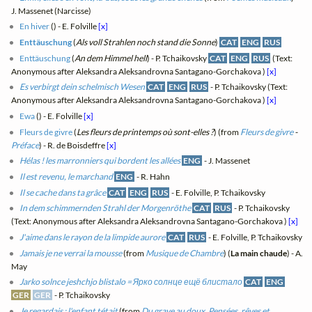
J. Massenet (Narcisse)
En hiver
(
) - E. Folville
[x]
Enttäuschung
(
Als voll Strahlen noch stand die Sonne
)
CAT
ENG
RUS
Enttäuschung
(
An dem Himmel hell
) - P. Tchaikovsky
CAT
ENG
RUS
(Text:
Anonymous after Aleksandra Aleksandrovna Santagano-Gorchakova )
[x]
Es verbirgt dein schelmisch Wesen
CAT
ENG
RUS
- P. Tchaikovsky (Text:
Anonymous after Aleksandra Aleksandrovna Santagano-Gorchakova )
[x]
Ewa
(
) - E. Folville
[x]
Fleurs de givre
(
Les fleurs de printemps où sont-elles ?
) (from
Fleurs de givre
-
Préface
) - R. de Boisdeffre
[x]
Hélas ! les marronniers qui bordent les allées
ENG
- J. Massenet
Il est revenu, le marchand
ENG
- R. Hahn
Il se cache dans ta grâce
CAT
ENG
RUS
- E. Folville, P. Tchaikovsky
In dem schimmernden Strahl der Morgenröthe
CAT
RUS
- P. Tchaikovsky
(Text: Anonymous after Aleksandra Aleksandrovna Santagano-Gorchakova )
[x]
J'aime dans le rayon de la limpide aurore
CAT
RUS
- E. Folville, P. Tchaikovsky
Jamais je ne verrai la mousse
(from
Musique de Chambre
) (
La main chaude
) - A.
May
Jarko solnce jeshchjo blistalo = Ярко солнце ещё блистало
CAT
ENG
GER
GER
- P. Tchaikovsky
Je regardais : l'enfant tétait
(from
Du grave au doux. Pensées, rêves et