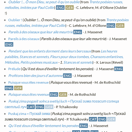
Oublier !… Ô mon Dieu, se peut-il qu’on oublie
(from
Trente poésies russes,
mélodies, imitées par Paul Collin
)
ENG
GER
- C. Lefebvre, M. d'Ollone (Oublier
!)
Oublier !
(
Oublier !… Ô mon Dieu, se peut-il qu’on oublie
) (from
Trente poésies
russes, mélodies, imitées par Paul Collin
) - C. Lefebvre, M. d'Ollone
ENG
GER
Pareils à des oiseaux que leur aile meurtrie
ENG
- J. Massenet
Pareils à des oiseaux
(
Pareils à des oiseaux que leur aile meurtrie
) - J. Massenet
ENG
Pendant que les enfants dorment dans leurs berceaux
(from
Les heures
paisibles, Stances et sonnets, Fleurs pour deux tombes, Chansons enfantines,
Mélodies, Petits poèmes musicaux
- 1.
Stances et sonnets
) - X. Leroux (Réveil)
Prélude
(
Qu'il est doux d'éveiller lentement les pensées
) - J. Massenet
ENG
Profitons bien des jours d'automne
ENG
- J. Massenet
Puisque vous êtes revenue
(
Puisque vous êtes revenue
) - M. de Rothschild
ENG
GER
Puisque vous êtes revenue
ENG
GER
- M. de Rothschild
Puskaj zima pogasit solnca svetlyj luch = Пускай зима погасит солнца
светлый луч
CAT
ENG
GER
- P. Tchaikovsky
Puskaj zima = Пускай зима
(
Puskaj zima pogasit solnca svetlyj luch = Пускай
зима погасит солнца светлый луч
) - P. Tchaikovsky
CAT
ENG
GER
Qu'il est doux d'éveiller lentement les pensées
ENG
- J. Massenet