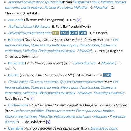
Aux jours envolés de nos pures joies
(from
Du grave au doux. Pensées, rêves et
souvenirs, petits poèmes. Poèmes d'octobre. Mélodies
- 4.
Mélodies
) - C.
Chaminade (Cantabile)
Ave Maria
(
Tu nous vois à tes genoux
) - L. Rey
[x]
Avril est si doux ! Bénissons
- E. Folville (Rondel d'Avril)
Belles frileuses qui sont nées
CHI
ENG
GER
GER
- J. Massenet
Berceuse
(
Dors tranquille et repose, cher enfant, dors encore
) (from
Les
heures paisibles, Stances et sonnets, Fleurs pour deux tombes, Chansons
enfantines, Mélodies, Petits poèmes musicaux
-
Mélodies
) - G. Araújo Régis de
Oliveira, L. Boëllmann
Bergerette
(
Voici l'aube printanière
) (from
Fleurs de givre
- 4.
Mélodies
) - T.
Dubois
Bluette
(
Enfant qui bientôt seras jeune fille
) - M. de Rothschild
ENG
Cache-cache ! Tu veux, coquette, Que je te trouve sans tricher
(from
Les
heures paisibles, Stances et sonnets, Fleurs pour deux tombes, Chansons
enfantines, Mélodies, Petits poèmes musicaux
-
Mélodies
-
Printemps d’amour
) -
R. de Boisdeffre
[x]
Cache-cache !
(
Cache-cache ! Tu veux, coquette, Que je te trouve sans tricher
)
(from
Les heures paisibles, Stances et sonnets, Fleurs pour deux tombes,
Chansons enfantines, Mélodies, Petits poèmes musicaux
-
Mélodies
-
Printemps
d’amour
) - R. de Boisdeffre
[x]
Cantabile
(
Aux jours envolés de nos pures joies
) (from
Du grave au doux.