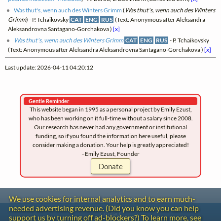
Was thut's, wenn auch des Winters Grimm
(
Was thut's, wenn auch des Winters
Grimm
) - P. Tchaikovsky
CAT
ENG
RUS
(Text: Anonymous after Aleksandra
Aleksandrovna Santagano-Gorchakova )
[x]
Was thut's, wenn auch des Winters Grimm
CAT
ENG
RUS
- P. Tchaikovsky
(Text: Anonymous after Aleksandra Aleksandrovna Santagano-Gorchakova )
[x]
Last update: 2026-04-11 04:20:12
Gentle Reminder
This website began in 1995 as a personal project by Emily Ezust,
who has been working on it full-time without a salary since 2008.
Our research has never had any government or institutional
funding, so if you found the information here useful, please
consider making a donation. Your help is greatly appreciated!
–Emily Ezust, Founder
Donate
We use cookies for internal analytics and to earn much-
needed advertising revenue. (Did you know you can help
Contact
support us by turning off ad-blockers?) To learn more, see