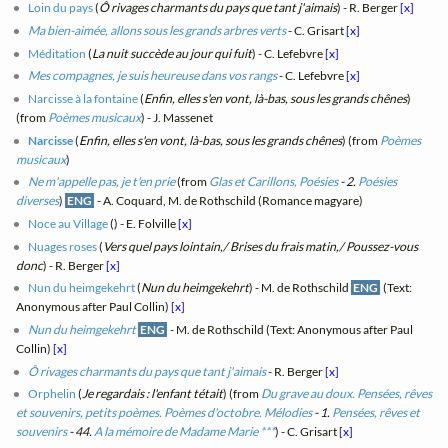
Loin du pays
(
Ô rivages charmants du pays que tant j'aimais
) - R. Berger
[x]
Ma bien-aimée, allons sous les grands arbres verts
- C. Grisart
[x]
Méditation
(
La nuit succède au jour qui fuit
) - C. Lefebvre
[x]
Mes compagnes, je suis heureuse dans vos rangs
- C. Lefebvre
[x]
Narcisse à la fontaine
(
Enfin, elles s'en vont, là-bas, sous les grands chênes
)
(from
Poèmes musicaux
) - J. Massenet
Narcisse
(
Enfin, elles s'en vont, là-bas, sous les grands chênes
) (from
Poèmes
musicaux
)
Ne m'appelle pas, je t'en prie
(from
Glas et Carillons, Poésies
- 2.
Poésies
diverses
)
ENG
- A. Coquard, M. de Rothschild (Romance magyare)
Noce au Village
(
) - E. Folville
[x]
Nuages roses
(
Vers quel pays lointain,/ Brises du frais matin,/ Poussez-vous
donc
) - R. Berger
[x]
Nun du heimgekehrt
(
Nun du heimgekehrt
) - M. de Rothschild
ENG
(Text:
Anonymous after Paul Collin)
[x]
Nun du heimgekehrt
ENG
- M. de Rothschild (Text: Anonymous after Paul
Collin)
[x]
Ô rivages charmants du pays que tant j'aimais
- R. Berger
[x]
Orphelin
(
Je regardais : l'enfant tétait
) (from
Du grave au doux. Pensées, rêves
et souvenirs, petits poèmes. Poèmes d'octobre. Mélodies
- 1.
Pensées, rêves et
souvenirs
- 44.
A la mémoire de Madame Marie ***
) - C. Grisart
[x]