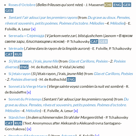
Roses d'Octobre
(
Belles frileuses qui sont nées
) - J. Massenet
CHI
ENG
GER
GER
Sentant l'air adouci par les premiers rayons
(from
Du grave au doux. Pensées,
rêves et souvenirs, petits poèmes. Poèmes d'octobre. Mélodies
- 4.
Mélodies
) - E.
Folville, A. Lesur
[x]
Serenada = Серенада
(
V jarkom svete zari, blistajushchem i jasnom = В ярком
свете зари, блистающем и ясном
) - P. Tchaikovsky
CAT
GER
Sérénade
(
J'aime dans le rayon de la limpide aurore
) - E. Folville, P. Tchaikovsky
CAT
RUS
Si j'étais rayon, j'irais, jeune fille
(from
Glas et Carillons, Poésies
- 2.
Poésies
diverses
)
ENG
- M. de Rothschild, P. Vidal (Ariette)
Si j'etais rayon
(
Si j'étais rayon, j'irais, jeune fille
) (from
Glas et Carillons, Poésies
- 2.
Poésies diverses
) - M. de Rothschild
ENG
Sonnet à la Vierge Marie
(
Vierge sainte voyez combien la nuit est sombre
) - R.
de Boisdeffre
[x]
Sonnet du Printemps
(
Sentant l'air adouci par les premiers rayons
) (from
Du
grave au doux. Pensées, rêves et souvenirs, petits poèmes. Poèmes d'octobre.
Mélodies
- 4.
Mélodies
) - E. Folville, A. Lesur
[x]
Ständchen
(
In dem schimmernden Strahl der Morgenröthe
) - P. Tchaikovsky
CAT
RUS
(Text: Anonymous after Aleksandra Aleksandrovna Santagano-
Gorchakova )
[x]
Strophes d'Andromaque
(
) (from
Astyanax
) - E. Folville
[x]