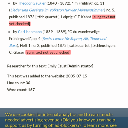
by
Theodor Gaugler
(1840 - 1892), "Im Frühling", op. 11
(
Lieder und Gesänge im Volkston für vier Männerstimmen
) no. 5,
published 1873 [ ttbb quartet ], Leipzig: C.F. Kahnt
[sung text not
yet checked]
by
Carl Isenmann
(1839 - 1889), "O du wunderselige
Frühlingszeit", op. 4 (
Sechs Lieder für Sopran, Alt, Tenor und
Bass
), Heft 1 no. 2, published 1873 [ satb quartet ], Schleusingen:
C. Glaser
[sung text not yet checked]
Researcher for this text: Emily Ezust [
Administrator
]
This text was added to the website: 2005-07-15
Line count:
36
Word count:
167
We use cookies for internal analytics and to earn much-
needed advertising revenue. (Did you know you can help
Contact
support us by turning off ad-blockers?) To learn more, see
Copyright