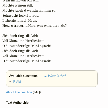
Weiß nicht, was ich will,

Möchte weinen still,

Möchte jubelnd wandern immerzu.

Sehnsucht lockt hinaus,

Liebe zieht nach Haus,

Herz, o trauernd Herz, was willst denn du?

Sieh doch rings die Welt

Voll Glanz und Herrlichkeit

O du wunderselge Frühlingszeit!

Sieh doch rings die Welt

Voll Glanz und Herrlichkeit!

O du wunderselge Frühlingszeit!
Available sung texts:
← What is this?
•
F. Abt
About the headline
(FAQ)
Text Authorship: