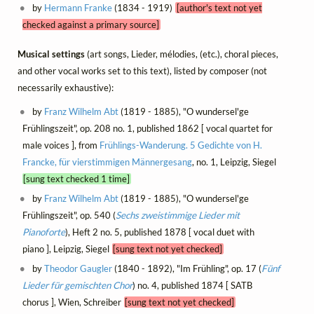
by
Hermann Franke
(1834 - 1919)
[author's text not yet
checked against a primary source]
Musical settings
(art songs, Lieder, mélodies, (etc.), choral pieces,
and other vocal works set to this text), listed by composer (not
necessarily exhaustive):
by
Franz Wilhelm Abt
(1819 - 1885), "O wundersel'ge
Frühlingszeit", op. 208 no. 1, published 1862 [ vocal quartet for
male voices ], from
Frühlings-Wanderung. 5 Gedichte von H.
Francke, für vierstimmigen Männergesang
, no. 1, Leipzig, Siegel
[sung text checked 1 time]
by
Franz Wilhelm Abt
(1819 - 1885), "O wundersel'ge
Frühlingszeit", op. 540 (
Sechs zweistimmige Lieder mit
Pianoforte
), Heft 2 no. 5, published 1878 [ vocal duet with
piano ], Leipzig, Siegel
[sung text not yet checked]
by
Theodor Gaugler
(1840 - 1892), "Im Frühling", op. 17 (
Fünf
Lieder für gemischten Chor
) no. 4, published 1874 [ SATB
chorus ], Wien, Schreiber
[sung text not yet checked]