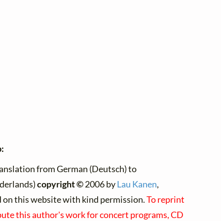
:
ranslation from German (Deutsch) to
derlands)
copyright ©
2006 by
Lau Kanen
,
d on this website with kind permission.
To reprint
bute this author's work for concert programs, CD