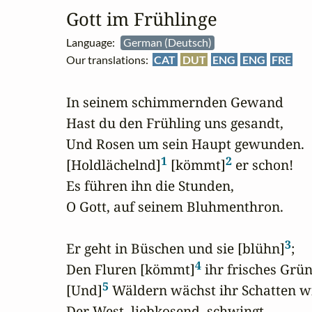
Gott im Frühlinge
Language:
German (Deutsch)
Our translations:
CAT
DUT
ENG
ENG
FRE
In seinem schimmernden Gewand

Hast du den Frühling uns gesandt,

Und Rosen um sein Haupt gewunden.

1
2
[Holdlächelnd]
 [kömmt]
 er schon!

Es führen ihn die Stunden,

O Gott, auf seinem Bluhmenthron.

3
Er geht in Büschen und sie [blühn]
;

4
Den Fluren [kömmt]
 ihr frisches Grün,
5
[Und]
 Wäldern wächst ihr Schatten wi
Der West, liebkosend, schwingt
