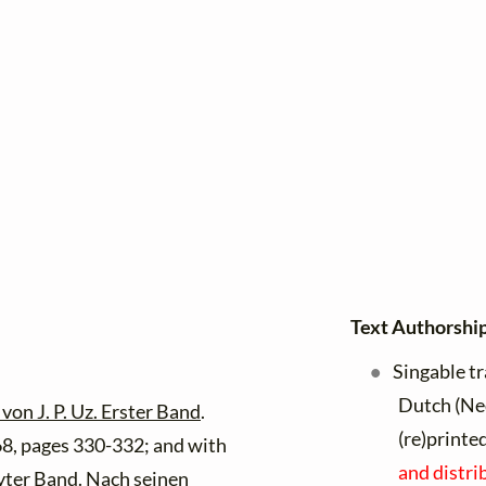
Text Authorship
Singable t
Dutch (Ne
on J. P. Uz. Erster Band
.
(re)printe
8, pages 330-332; and with
and distri
yter Band
. Nach seinen