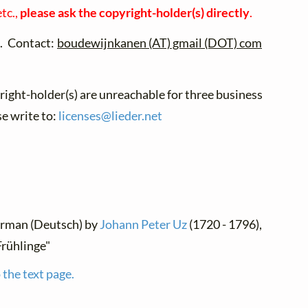
tc.,
please ask the copyright-holder(s) directly
.
. Contact:
boudewijnkanen (AT) gmail (DOT) com
yright-holder(s) are unreachable for three business
se write to:
licenses@
lieder.
net
German (Deutsch) by
Johann Peter Uz
(1720 - 1796),
Frühlinge"
 the text page.