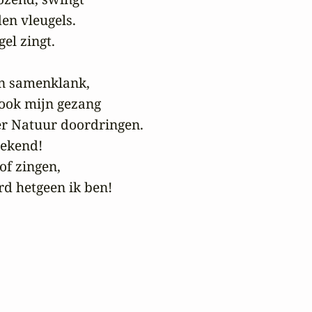
n vleugels.

el zingt.

in samenklank,

ook mijn gezang

er Natuur doordringen.

ekend!

of zingen,

rd hetgeen ik ben!