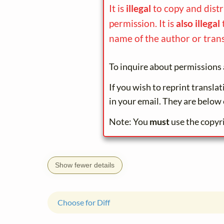
It is
illegal
to copy and dist
permission. It is
also illegal
name of the author or trans
To inquire about permissions 
If you wish to reprint transla
in your email. They are below 
Note: You
must
use the copyr
Show fewer details
Choose for Diff