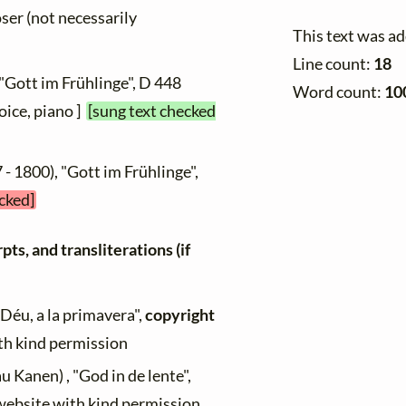
oser (not necessarily
This text was a
Line count:
18
 "Gott im Frühlinge", D 448
Word count:
10
oice, piano ]
[sung text checked
 - 1800), "Gott im Frühlinge",
ecked]
ts, and transliterations (if
"Déu, a la primavera",
copyright
ith kind permission
au Kanen) , "God in de lente",
 website with kind permission