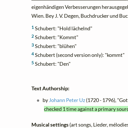
eigenhändigen Verbesserungen herausgegebe
Wien. Bey J. V. Degen, Buchdrucker und Buc
1
Schubert: "Hold lächelnd"
2
Schubert: "Kommt"
3
Schubert: "blühen"
4
Schubert (second version only): "kommt"
5
Schubert: "Den"
Text Authorship:
by
Johann Peter Uz
(1720 - 1796), "Got
checked 1 time against a primary sour
Musical settings
(art songs, Lieder, mélodies