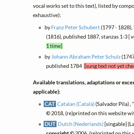
vocal works set to this text), listed by comp
exhaustive):
by
Franz Peter Schubert
(1797 - 1828),
(1816), published 1887, stanzas 1-3 [ v
1 time]
by
Johann Abraham Peter Schulz
(1747
published 1784
[sung text not yet ch
Available translations, adaptations or excerp
applicable):
CAT
Catalan (Català)
(Salvador Pila) , 
©
2018, (re)printed on this website w
DUT
Dutch (Nederlands)
[singable] (L
copyright ©
2006, (re)printed on this