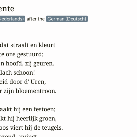
ente
Nederlands)
after the
German (Deutsch)
at straalt en kleurt

te ons gestuurd;

n hoofd, zij geuren.

mlach schoon!

leid door d' Uren,

r zijn bloementroon.

akt hij een festoen;

 hij heerlijk groen,

s viert hij de teugels.

ozend, swingt
