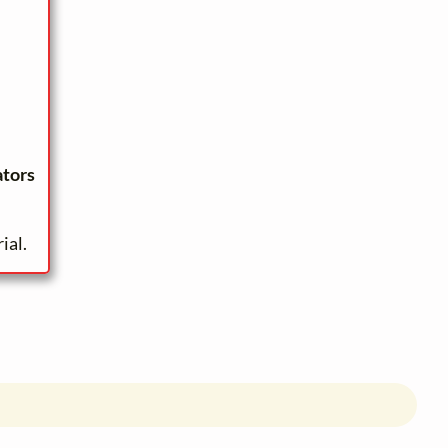
ators
ial.