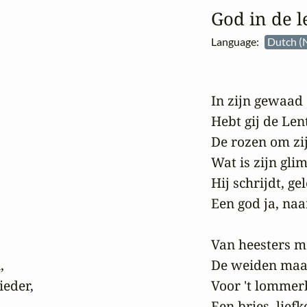
God in de l
Language:
Dutch (
In zijn gewaad d
Hebt gij de Len
De rozen om zij
Wat is zijn gli
Hij schrijdt, ge
Een god ja, naa
Van heesters ma


De weiden maakt
eder,

Voor 't lommerbo
Een bries, liefk