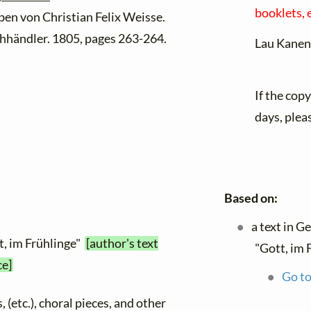
booklets, e
n von Christian Felix Weisse.
hhändler. 1805, pages 263-264.
Lau Kanen
If the cop
days, plea
Based on:
a text in 
t, im Frühlinge"
[author's text
"Gott, im 
ce]
Go to
, (etc.), choral pieces, and other