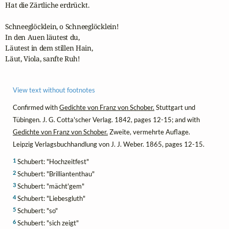
Hat die Zärtliche erdrückt.

Schneeglöcklein, o Schneeglöcklein!

In den Auen läutest du,

Läutest in dem stillen Hain,

Läut, Viola, sanfte Ruh!
View text without footnotes
Confirmed with
Gedichte von Franz von Schober.
Stuttgart und
Tübingen. J. G. Cotta'scher Verlag. 1842, pages 12-15; and with
Gedichte von Franz von Schober.
Zweite, vermehrte Auflage.
Leipzig Verlagsbuchhandlung von J. J. Weber. 1865, pages 12-15.
1
Schubert: "Hochzeitfest"
2
Schubert: "Brilliantenthau"
3
Schubert: "mächt'gem"
4
Schubert: "Liebesgluth"
5
Schubert: "so"
6
Schubert: "sich zeigt"