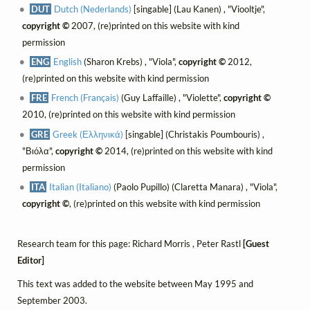
DUT
Dutch (Nederlands)
[singable] (Lau Kanen) , "Viooltje",
copyright ©
2007, (re)printed on this website with kind
permission
ENG
English
(Sharon Krebs) , "Viola",
copyright ©
2012,
(re)printed on this website with kind permission
FRE
French (Français)
(Guy Laffaille) , "Violette",
copyright ©
2010, (re)printed on this website with kind permission
GRE
Greek (Ελληνικά)
[singable] (Christakis Poumbouris) ,
"Βιόλα",
copyright ©
2014, (re)printed on this website with kind
permission
ITA
Italian (Italiano)
(Paolo Pupillo) (Claretta Manara) , "Viola",
copyright ©
, (re)printed on this website with kind permission
Research team for this page: Richard Morris , Peter Rastl
[Guest
Editor]
This text was added to the website between May 1995 and
September 2003.