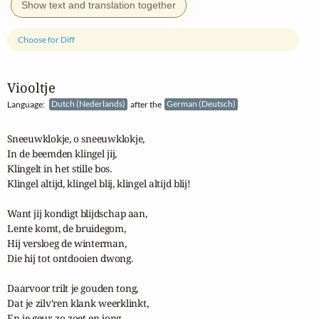
Show text and translation together
Choose for Diff
Viooltje
Language:
Dutch (Nederlands)
after the
German (Deutsch)
Sneeuwklokje, o sneeuwklokje,

In de beemden klingel jij,

Klingelt in het stille bos.

Klingel altijd, klingel blij, klingel altijd blij!

Want jij kondigt blijdschap aan,

Lente komt, de bruidegom,

Hij versloeg de winterman,

Die hij tot ontdooien dwong.

Daarvoor trilt je gouden tong,

Dat je zilv'ren klank weerklinkt,

En je geur, zo zoet en jong,
