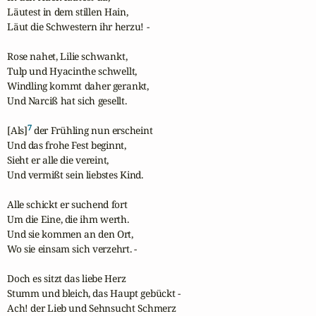
Läutest in dem stillen Hain,

Läut die Schwestern ihr herzu! -

Rose nahet, Lilie schwankt,

Tulp und Hyacinthe schwellt,

Windling kommt daher gerankt,

Und Narciß hat sich gesellt.

7
[Als]
 der Frühling nun erscheint

Und das frohe Fest beginnt,

Sieht er alle die vereint,

Und vermißt sein liebstes Kind.

Alle schickt er suchend fort

Um die Eine, die ihm werth.

Und sie kommen an den Ort,

Wo sie einsam sich verzehrt. -

Doch es sitzt das liebe Herz

Stumm und bleich, das Haupt gebückt -

Ach! der Lieb und Sehnsucht Schmerz
