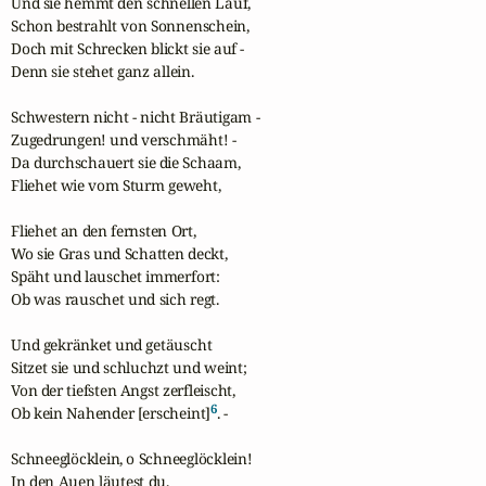
Und sie hemmt den schnellen Lauf,

Schon bestrahlt von Sonnenschein,

Doch mit Schrecken blickt sie auf -

Denn sie stehet ganz allein.

Schwestern nicht - nicht Bräutigam -

Zugedrungen! und verschmäht! -

Da durchschauert sie die Schaam,

Fliehet wie vom Sturm geweht,

Fliehet an den fernsten Ort,

Wo sie Gras und Schatten deckt,

Späht und lauschet immerfort:

Ob was rauschet und sich regt.

Und gekränket und getäuscht

Sitzet sie und schluchzt und weint;

Von der tiefsten Angst zerfleischt,

6
Ob kein Nahender [erscheint]
. -

Schneeglöcklein, o Schneeglöcklein!

In den Auen läutest du,
