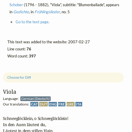
Schober
(1796 - 1882), "Viola", subtitle: "Blumenballade", appears
in
Gedichte
, in
Frühlingslieder
, no. 5
Go to the text page.
This text was added to the website: 2007-02-27
Line count:
76
Word count:
397
Choose for Diff
Viola
Language:
German (Deutsch)
Our translations:
CAT
DUT
ENG
FRE
GRE
ITA
Schneeglöcklein, o Schneeglöcklein!

In den Auen läutest du,

Läutest in dem stillen Hain,
