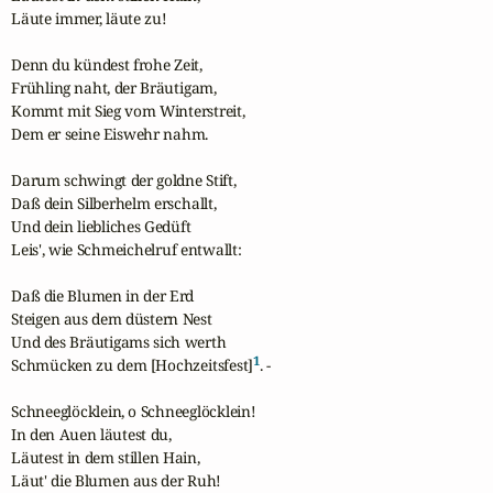
Läute immer, läute zu!

Denn du kündest frohe Zeit,

Frühling naht, der Bräutigam,

Kommt mit Sieg vom Winterstreit,

Dem er seine Eiswehr nahm.

Darum schwingt der goldne Stift,

Daß dein Silberhelm erschallt,

Und dein liebliches Gedüft

Leis', wie Schmeichelruf entwallt:

Daß die Blumen in der Erd

Steigen aus dem düstern Nest

Und des Bräutigams sich werth

1
Schmücken zu dem [Hochzeitsfest]
. -

Schneeglöcklein, o Schneeglöcklein!

In den Auen läutest du,

Läutest in dem stillen Hain,

Läut' die Blumen aus der Ruh!
