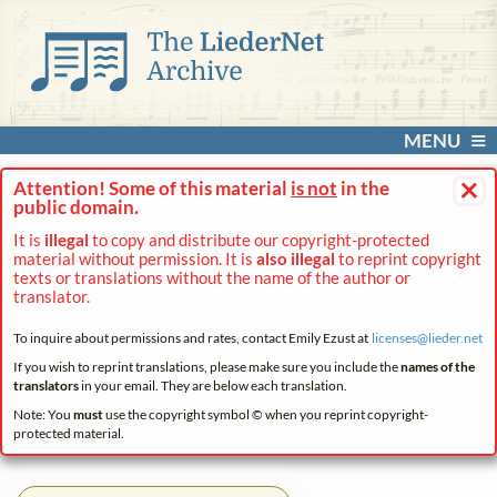
MENU
×
Attention! Some of this material
is not
in the
public domain.
It is
illegal
to copy and distribute our copyright-protected
material without permission. It is
also illegal
to reprint copyright
texts or translations without the name of the author or
translator.
To inquire about permissions and rates, contact Emily Ezust at
licenses@
lieder.
net
If you wish to reprint translations, please make sure you include the
names of the
translators
in your email. They are below each translation.
Note: You
must
use the copyright symbol © when you reprint copyright-
protected material.