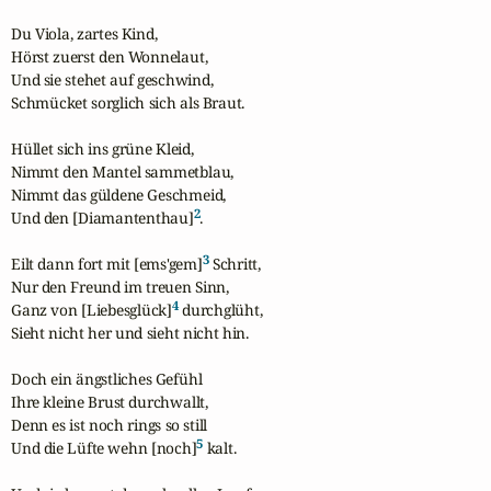
Du Viola, zartes Kind,

Hörst zuerst den Wonnelaut,

Und sie stehet auf geschwind,

Schmücket sorglich sich als Braut.

Hüllet sich ins grüne Kleid,

Nimmt den Mantel sammetblau,

Nimmt das güldene Geschmeid,

2
Und den [Diamantenthau]
.

3
Eilt dann fort mit [ems'gem]
 Schritt,

Nur den Freund im treuen Sinn,

4
Ganz von [Liebesglück]
 durchglüht,

Sieht nicht her und sieht nicht hin.

Doch ein ängstliches Gefühl

Ihre kleine Brust durchwallt,

Denn es ist noch rings so still

5
Und die Lüfte wehn [noch]
 kalt.
