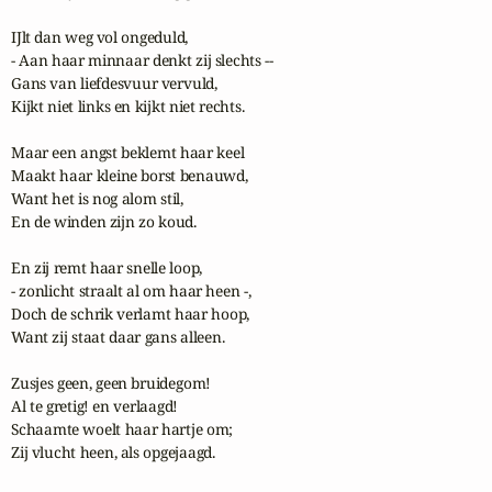
IJlt dan weg vol ongeduld,

- Aan haar minnaar denkt zij slechts --

Gans van liefdesvuur vervuld,

Kijkt niet links en kijkt niet rechts.

Maar een angst beklemt haar keel

Maakt haar kleine borst benauwd,

Want het is nog alom stil,

En de winden zijn zo koud.

En zij remt haar snelle loop,

- zonlicht straalt al om haar heen -,

Doch de schrik verlamt haar hoop,

Want zij staat daar gans alleen.

Zusjes geen, geen bruidegom!

Al te gretig! en verlaagd!

Schaamte woelt haar hartje om;

Zij vlucht heen, als opgejaagd.
