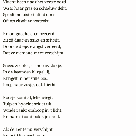
Vlucht heen naar het verste oord,

Waar haar gras en schaduw dekt,

Spiedt en luistert altijd door

Of iets ritselt en vertrekt.

En ontgoocheld en bezeerd

Zit zij daar en snikt en schreit,

Door de diepste angst verteerd,

Dat er niemand meer verschijnt.

Sneeuwklokje, o sneeuwklokje,

In de beemden klingel jij,

Klingelt in het stille bos,

Roep haar zusjes ook hierbij!

Roosje komt al, lelie wiegt,

Tulp en hyacint schiet uit,

Winde rankt omhoog in 't licht,

En narcis toont ook zijn snuit.

Als de Lente nu verschijnt

En het blije feest begint,
