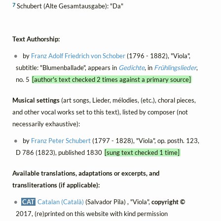
7
Schubert (Alte Gesamtausgabe): "Da"
Text Authorship:
by
Franz Adolf Friedrich von Schober
(1796 - 1882), "Viola",
subtitle: "Blumenballade", appears in
Gedichte
, in
Frühlingslieder
,
no. 5
[author's text checked 2 times against a primary source]
Musical settings
(art songs, Lieder, mélodies, (etc.), choral pieces,
and other vocal works set to this text), listed by composer (not
necessarily exhaustive):
by
Franz Peter Schubert
(1797 - 1828), "Viola", op. posth. 123,
D 786 (1823), published 1830
[sung text checked 1 time]
Available translations, adaptations or excerpts, and
transliterations (if applicable):
CAT
Catalan (Català)
(Salvador Pila) , "Viola",
copyright ©
2017, (re)printed on this website with kind permission