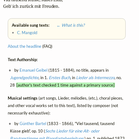
Geb' ich zurück mit Freuden.
Available sung texts:
← What is this?
•
C. Mangold
About the headline
(FAQ)
Text Authorship:
by
Emanuel Geibel
(1815 - 1884), no title, appears in
Jugendgedichte
, in 1.
Erstes Buch
, in
Lieder als Intermezzo
, no.
28
[author's text checked 1 time against a primary source]
Musical settings
(art songs, Lieder, mélodies, (etc.), choral pieces,
and other vocal works set to this text), listed by composer (not
necessarily exhaustive):
by
Günther Bartel
(1833 - 1866), "Viel tausend, tausend
Küsse gieb", op. 10 (
Sechs Lieder für eine Alt- oder
Barytonstimme mit Pianofortebegleitung
) no. 1, published 1873