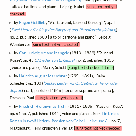
[ alto or baritone and piano ], Leipzig, Kahnt
[sung text not yet
checked]
by
Eugen Gottlieb
, "Viel tausend, tausend Küsse gib", op. 1
(
Zwei Lieder für Alt (oder Baryton) und Pianofortebegleitung
)
no. 2, published 1900 [ alto or baritone and piano ], Leipzig,
Weinberger
[sung text not yet checked]
by
Carl Ludwig Amand Mangold
(1813 - 1889), "Tausend
Küsse", op. 43 (
3 Lieder von E. Geibel
) no. 2, published 1855
[ voice and piano ], Mainz, Schott
[sung text checked 1 time]
by
Heinrich August Marschner
(1795 - 1861), "Beim
Scheiden", op. 133 (
[Sechs] Lieder von E. Geibel für Tenor oder
Sopran
) no. 1, published 1846 [ tenor or soprano and piano ],
Dresden, Paul
[sung text not yet checked]
by
Friedrich Hieronymus Truhn
(1811 - 1886), "Kuss um Kuss",
op. 64 no. 7, published 1844 [ voice and piano ], from
Ein Liebes-
Roman in zwölf Liedern. Poesien von Geibel, Heine und A.
, no. 7,
Magdeburg, Heinrichshofen's Verlag
[sung text not yet checked]