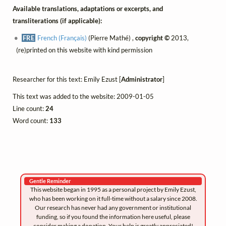
Available translations, adaptations or excerpts, and
transliterations (if applicable):
FRE
French (Français)
(Pierre Mathé) ,
copyright ©
2013,
(re)printed on this website with kind permission
Researcher for this text: Emily Ezust [
Administrator
]
This text was added to the website: 2009-01-05
Line count:
24
Word count:
133
Gentle Reminder
This website began in 1995 as a personal project by Emily Ezust,
who has been working on it full-time without a salary since 2008.
Our research has never had any government or institutional
funding, so if you found the information here useful, please
consider making a donation. Your help is greatly appreciated!