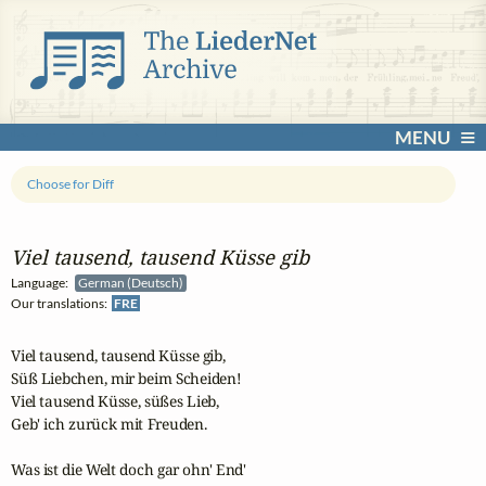
MENU
Choose for Diff
Viel tausend, tausend Küsse gib
Language:
German (Deutsch)
Our translations:
FRE
Viel tausend, tausend Küsse gib,

Süß Liebchen, mir beim Scheiden!

Viel tausend Küsse, süßes Lieb,

Geb' ich zurück mit Freuden.

Was ist die Welt doch gar ohn' End'
