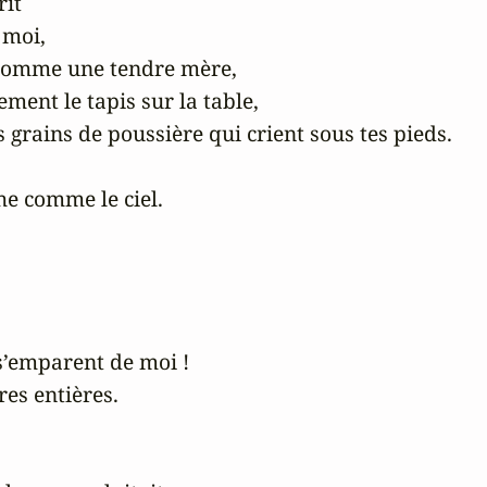
it 

moi,

s comme une tendre mère,

ment le tapis sur la table,

grains de poussière qui crient sous tes pieds. 

e comme le ciel.

s s’emparent de moi ! 

es entières. 
