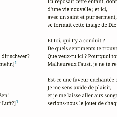
Ici reposait cette enfant, dont 
d’une vie nouvelle ; et ici, 

avec un saint et pur serment, 
se formait cette image de Dieu
Et toi, qui t’y a conduit ? 

De quels sentiments te trouves
 dir schwer?

Que veux-tu ici ? Pourquoi ton
1
 mehr.]
Malheureux Faust, je ne te rec
Est-ce une faveur enchantée q
Je me sens avide de plaisir, 

en!

et je me laisse aller aux songe
1
 Luft?]
serions-nous le jouet de chaque