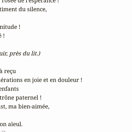
 rosée de l'espérance ! 

iment du silence,



itude ! 

!

uir, près du lit.)
à reçu 

rations en joie et en douleur ! 

nfants 

rône paternel ! 

st, ma bien-aimée, 

on aïeul. 
