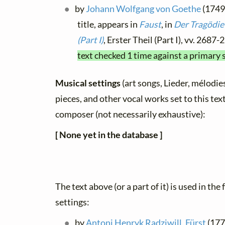
by
Johann Wolfgang von Goethe
(1749 
title, appears in
Faust
, in
Der Tragödie 
(Part I)
, Erster Theil (Part I), vv. 2687
text checked 1 time against a primary 
Musical settings
(art songs, Lieder, mélodies,
pieces, and other vocal works set to this text
composer (not necessarily exhaustive):
[ None yet in the database ]
The text above (or a part of it) is used in the
settings:
by
Antoni Henryk Radziwill, Fürst
(177