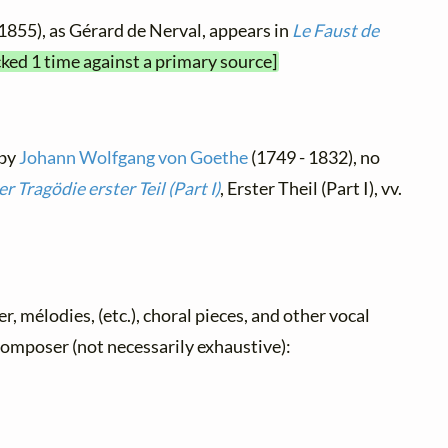
1855), as Gérard de Nerval, appears in
Le Faust de
cked 1 time against a primary source]
 by
Johann Wolfgang von Goethe
(1749 - 1832), no
r Tragödie erster Teil (Part I)
, Erster Theil (Part I), vv.
er, mélodies, (etc.), choral pieces, and other vocal
y composer (not necessarily exhaustive):