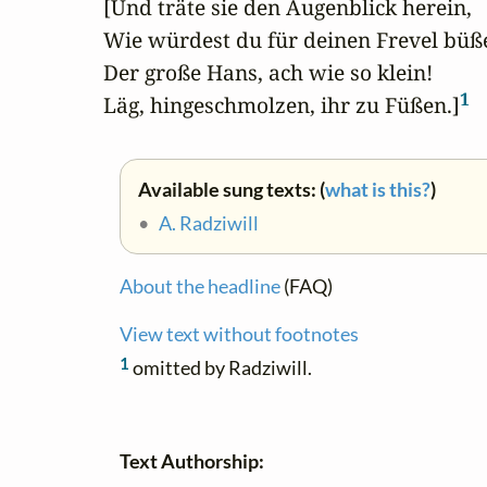
[Und träte sie den Augenblick herein,

Wie würdest du für deinen Frevel büße
Der große Hans, ach wie so klein!

1
Läg, hingeschmolzen, ihr zu Füßen.]
Available sung texts: (
what is this?
)
•
A. Radziwill
About the headline
(FAQ)
View text without footnotes
1
omitted by Radziwill.
Text Authorship: