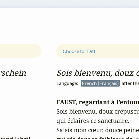
Choose for Diff
schein
Sois bienvenu, doux 
Language:
French (Français)
after t
FAUST, regardant à l’entour
Sois bienvenu, doux crépuscul
qui éclaires ce sanctuaire.



Saisis mon cœur, douce peine