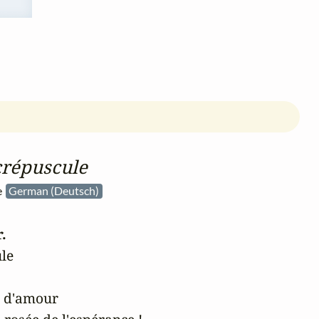
crépuscule
he
German (Deutsch)
.
e 

 d'amour
