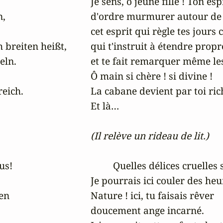
Je sens, ô jeune fille ! Ton espr
,

d'ordre murmurer autour de 
cet esprit qui règle tes jour
 breiten heißt,

qui t'instruit à étendre propre
ln.

et te fait remarquer même les 
Ô main si chère ! si divine ! 

eich.

La cabane devient par toi rich
Et là… 

(Il relève un rideau de lit.)
s!

         Quelles délices cruelle
Je pourrais ici couler des heur
en

Nature ! ici, tu faisais rêver 

doucement ange incarné. 
