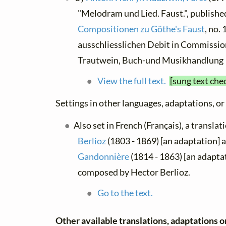
"Melodram und Lied. Faust.", publishe
Compositionen zu Göthe's Faust
, no.
ausschliesslichen Debit in Commission
Trautwein, Buch-und Musikhandlung
View the full text.
[sung text che
Settings in other languages, adaptations, or
Also set in French (Français), a translat
Berlioz
(1803 - 1869) [an adaptation] 
Gandonnière
(1814 - 1863) [an adaptat
composed by Hector Berlioz.
Go to the text.
Other available translations, adaptations o