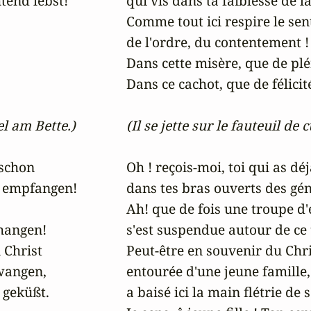
end lebst!

qui vis dans ta faiblesse de la
Comme tout ici respire le sent
de l'ordre, du contentement ! 
Dans cette misère, que de plén
Dans ce cachot, que de félicité 
el am Bette.)
(Il se jette sur le fauteuil de c
schon

Oh ! reçois-moi, toi qui as déj
 empfangen!

dans tes bras ouverts des géné
Ah! que de fois une troupe d'e
hangen!

s'est suspendue autour de ce t
 Christ

Peut-être en souvenir du Chri
wangen,

entourée d'une jeune famille,

geküßt.

a baisé ici la main flétrie de s