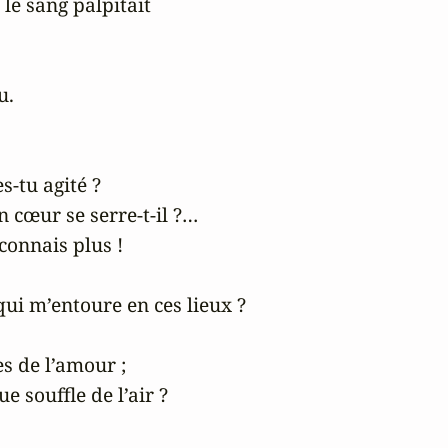
le sang palpitait 



.

-tu agité ? 

 cœur se serre-t-il ?… 

onnais plus !

ui m’entoure en ces lieux ? 

s de l’amour ; 

 souffle de l’air ?
