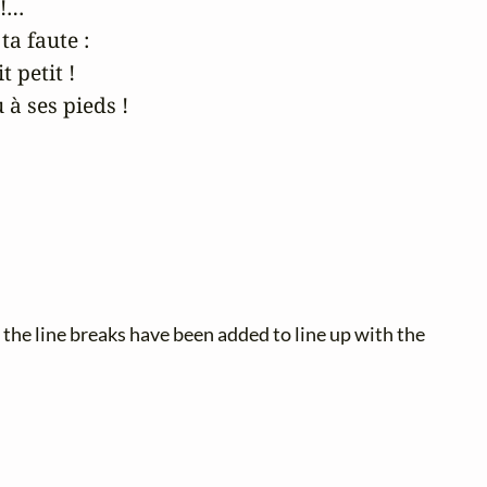
!… 

a faute : 

petit ! 

à ses pieds !
; the line breaks have been added to line up with the