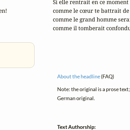
Si elle rentrait en ce moment 
n!

comme le cœur te battrait de t
comme le grand homme serait 
comme il tomberait confondu 
About the headline
(FAQ)
Note: the original is a prose text
German original.
Text Authorship: