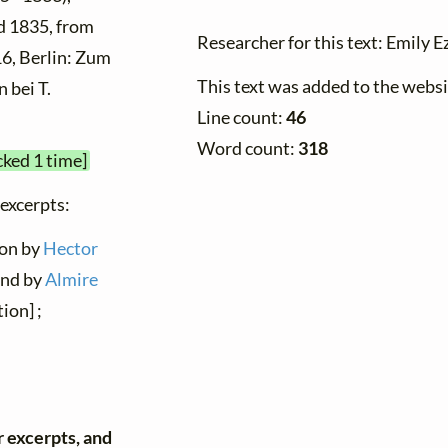
d 1835, from
Researcher for this text: Emily Ez
 16, Berlin: Zum
This text was added to the webs
 bei T.
Line count:
46
Word count:
318
cked 1 time]
 excerpts:
ion by
Hector
and by
Almire
ion] ;
r excerpts, and