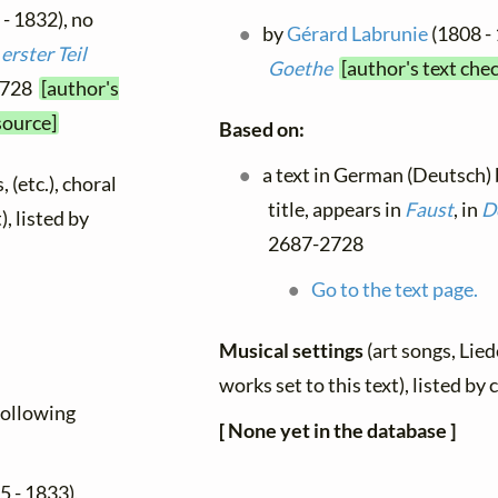
- 1832), no
by
Gérard Labrunie
(1808 - 
erster Teil
Goethe
[author's text che
-2728
[author's
source]
Based on:
a text in German (Deutsch)
 (etc.), choral
title, appears in
Faust
, in
De
), listed by
2687-2728
Go to the text page.
Musical settings
(art songs, Lied
works set to this text), listed b
 following
[ None yet in the database ]
5 - 1833),