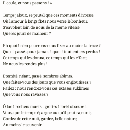
Il coule, et nous passons ! »

Temps jaloux, se peut-il que ces moments d'ivresse,

Où l'amour à longs flots nous verse le bonheur, 

S'envolent loin de nous de la même vitesse

Que les jours de malheur ?

Eh quoi ! n'en pourrons-nous fixer au moins la trace ?

Quoi ! passés pour jamais ! quoi ! tout entiers perdus !

Ce temps qui les donna, ce temps qui les efface,

Ne nous les rendra plus !

Éternité, néant, passé, sombres abîmes,

Que faites-vous des jours que vous engloutissez ?

Parlez : nous rendrez-vous ces extases sublimes

Que vous nous ravissez ?

Ô lac ! rochers muets ! grottes ! forêt obscure !

Vous, que le temps épargne ou qu'il peut rajeunir,

Gardez de cette nuit, gardez, belle nature,

Au moins le souvenir !
