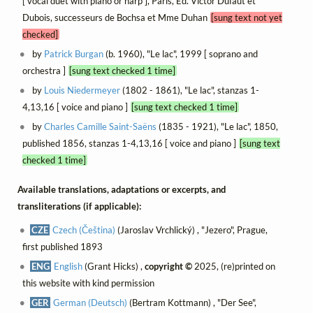
[ vocal duet with piano or harp ], Paris, Éd. Victor Dufaut et
Dubois, successeurs de Bochsa et Mme Duhan
[sung text not yet
checked]
by
Patrick Burgan
(b. 1960), "Le lac", 1999 [ soprano and
orchestra ]
[sung text checked 1 time]
by
Louis Niedermeyer
(1802 - 1861), "Le lac", stanzas 1-
4,13,16 [ voice and piano ]
[sung text checked 1 time]
by
Charles Camille Saint-Saëns
(1835 - 1921), "Le lac", 1850,
published 1856, stanzas 1-4,13,16 [ voice and piano ]
[sung text
checked 1 time]
Available translations, adaptations or excerpts, and
transliterations (if applicable):
CZE
Czech (Čeština)
(Jaroslav Vrchlický) , "Jezero", Prague,
first published 1893
ENG
English
(Grant Hicks) ,
copyright ©
2025, (re)printed on
this website with kind permission
GER
German (Deutsch)
(Bertram Kottmann) , "Der See",