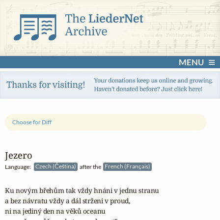
MENU
Choose for Diff
Jezero
Language:
Czech (Čeština)
after the
French (Français)
Ku novým břehům tak vždy hnáni v jednu stranu

a bez návratu vždy a dál strženi v proud,

ni na jediný den na věků oceanu
