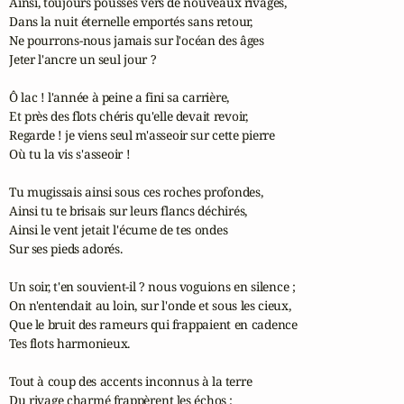
Ainsi, toujours poussés vers de nouveaux rivages,

Dans la nuit éternelle emportés sans retour,

Ne pourrons-nous jamais sur l'océan des âges

Jeter l'ancre un seul jour ?

Ô lac ! l'année à peine a fini sa carrière,

Et près des flots chéris qu'elle devait revoir,

Regarde ! je viens seul m'asseoir sur cette pierre

Où tu la vis s'asseoir !

Tu mugissais ainsi sous ces roches profondes,

Ainsi tu te brisais sur leurs flancs déchirés,

Ainsi le vent jetait l'écume de tes ondes

Sur ses pieds adorés.

Un soir, t'en souvient-il ? nous voguions en silence ;

On n'entendait au loin, sur l'onde et sous les cieux,

Que le bruit des rameurs qui frappaient en cadence

Tes flots harmonieux.

Tout à coup des accents inconnus à la terre

Du rivage charmé frappèrent les échos ;
