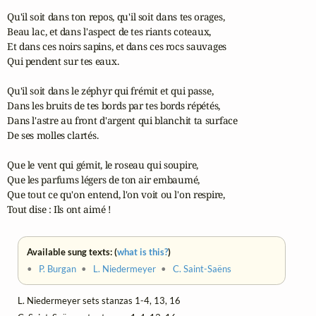
Qu'il soit dans ton repos, qu'il soit dans tes orages,

Beau lac, et dans l'aspect de tes riants coteaux,

Et dans ces noirs sapins, et dans ces rocs sauvages

Qui pendent sur tes eaux.

Qu'il soit dans le zéphyr qui frémit et qui passe,

Dans les bruits de tes bords par tes bords répétés,

Dans l'astre au front d'argent qui blanchit ta surface

De ses molles clartés.

Que le vent qui gémit, le roseau qui soupire,

Que les parfums légers de ton air embaumé,

Que tout ce qu'on entend, l'on voit ou l'on respire,

Tout dise : Ils ont aimé !
Available sung texts: (
what is this?
)
•
P. Burgan
•
L. Niedermeyer
•
C. Saint-Saëns
L. Niedermeyer sets stanzas 1-4, 13, 16