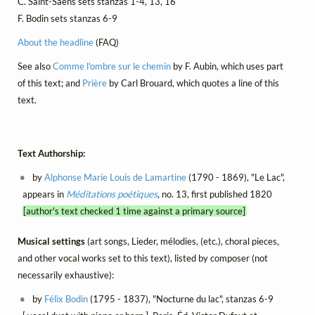
C. Saint-Saëns sets stanzas 1-4, 13, 16
F. Bodin sets stanzas 6-9
About the headline
(FAQ)
See also
Comme l'ombre sur le chemin
by F. Aubin, which uses part
of this text; and
Prière
by Carl Brouard, which quotes a line of this
text.
Text Authorship:
by
Alphonse Marie Louis de Lamartine
(1790 - 1869), "Le Lac",
appears in
Méditations poétiques
, no. 13, first published 1820
[author's text checked 1 time against a primary source]
Musical settings
(art songs, Lieder, mélodies, (etc.), choral pieces,
and other vocal works set to this text), listed by composer (not
necessarily exhaustive):
by
Félix Bodin
(1795 - 1837), "Nocturne du lac", stanzas 6-9