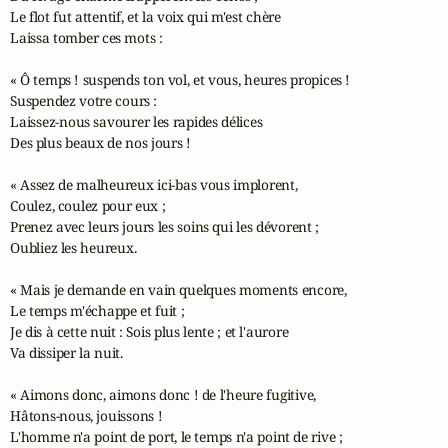
Le flot fut attentif, et la voix qui m'est chère

Laissa tomber ces mots :

« Ô temps ! suspends ton vol, et vous, heures propices !

Suspendez votre cours :

Laissez-nous savourer les rapides délices

Des plus beaux de nos jours !

« Assez de malheureux ici-bas vous implorent,

Coulez, coulez pour eux ;

Prenez avec leurs jours les soins qui les dévorent ;

Oubliez les heureux.

« Mais je demande en vain quelques moments encore,

Le temps m'échappe et fuit ;

Je dis à cette nuit : Sois plus lente ; et l'aurore

Va dissiper la nuit.

« Aimons donc, aimons donc ! de l'heure fugitive,

Hâtons-nous, jouissons !

L'homme n'a point de port, le temps n'a point de rive ;
