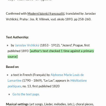
Confirmed with
Moderní básníci francouzští
, translated by Jaroslav
Vrchlický, Praha : Jos. R. Vilímek, vyd. okolo 1893. pp 258-260.
Text Authorship:
by
Jaroslav Vrchlický
(1853 - 1912), "Jezero", Prague, first
published 1893
[author's text checked 1 time against a primary
source]
Based on:
a text in French (Français) by
Alphonse Marie Louis de
Lamartine
(1790 - 1869), "Le Lac", appears in
Méditations
poétiques
, no. 13, first published 1820
Go to the text page.
Musical settings
(art songs, Lieder, mélodies, (etc.), choral pieces,