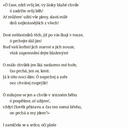
»Ó čase, zdrž svůj let, vy lásky blahé chvíle

       ó zadržte svůj běh!

Ať můžem’ užiti vše plesy, slasti milé

       dnů nejkrásnějších z všech!

Dost nešťastníků těch, již po vás lkají v touze,

       ó prchejte dál jim!

Buď vaší kořistí jich starost a jich nouze,

       však zapomnění dejte blaženým!

O málo chvilek jen lká nadarmo mé hoře,

       čas prchá, jen se, kmit.

Já k této noci dím: Ó neprchej a zoře

       noc chvátej rozptýlit!

Ó milujme se jen a chvíle v srázném běhu

       ó pospěšme, ať užijem’,

vždyť člověk přístavu a čas ten nemá břehu,

       on prchá a my jdem’!«

I zamlčela se a srdce, oči plaše
