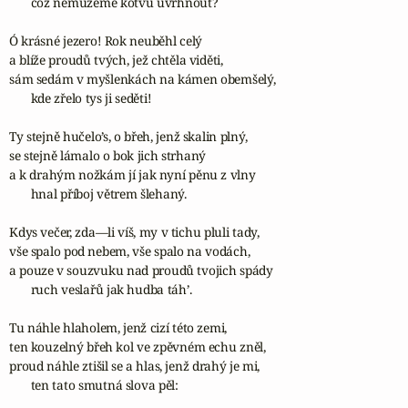
       což nemůžeme kotvu uvrhnout?

Ó krásné jezero! Rok neuběhl celý

a blíže proudů tvých, jež chtěla viděti,

sám sedám v myšlenkách na kámen obemšelý,

       kde zřelo tys ji seděti!

Ty stejně hučelo’s, o břeh, jenž skalin plný,

se stejně lámalo o bok jich strhaný

a k drahým nožkám jí jak nyní pěnu z vlny

       hnal příboj větrem šlehaný.

Kdys večer, zda—li víš, my v tichu pluli tady,

vše spalo pod nebem, vše spalo na vodách,

a pouze v souzvuku nad proudů tvojich spády

       ruch veslařů jak hudba táh’.

Tu náhle hlaholem, jenž cizí této zemi,

ten kouzelný břeh kol ve zpěvném echu zněl,

proud náhle ztišil se a hlas, jenž drahý je mi,

       ten tato smutná slova pěl:
