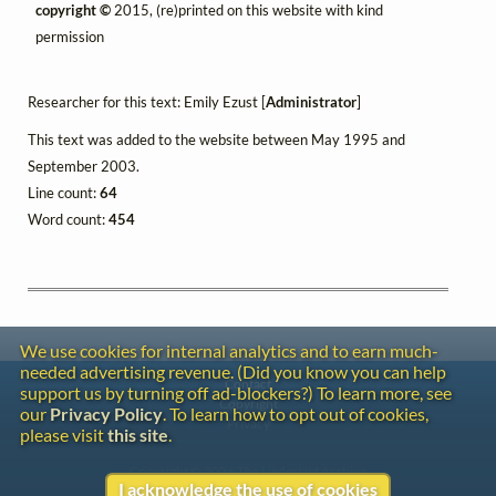
copyright ©
2015, (re)printed on this website with kind
permission
Researcher for this text: Emily Ezust [
Administrator
]
This text was added to the website between May 1995 and
September 2003.
Line count:
64
Word count:
454
We use cookies for internal analytics and to earn much-
needed advertising revenue. (Did you know you can help
Contact
support us by turning off ad-blockers?) To learn more, see
Copyright
our
Privacy Policy
. To learn how to opt out of cookies,
Privacy
please visit
this site
.
Copyright © 2026 The LiederNet Archive
I acknowledge the use of cookies