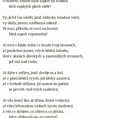
Ó mluvte, vrátíte nám aspoň na hodinu

       těch rajských plesů vděk?

Vy, jichž čas ušetří, jimž vždycky mladost vrátí,

vy skály, jezero, nádherná zeleni!

Té noci, přírodo, té noci zachovati

       hled aspoň vzpomnění!

Ať trvá v klidu tvém i v bouře tvojí hromech,

ať prodchne jezero, tvých břehů lahodu,

tkví v skalách divokých a zasmušilých stromech,

       jež visí nad vodu;

Ať dýše v zefýru, jenž chvěje se a letí,

ať v písni břehů tvých, jež břehy zaznívá,

ať v hvězdě stříbrné, jíž matně do perleti

       se povrch vod tvých zaskvívá;

Ať vítr, který lká, ať třtina, která vzdychá,

ať vůní lehounkou vzduch sycen modravý,

a vše co slyšíme, co zříme a co dýchá,

       kdys »Milovali se« ať vypráví!