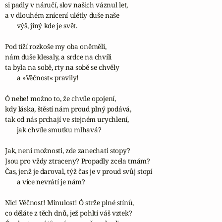
si padly v náručí, slov našich váznul let,

a v dlouhém znícení ulétly duše naše

       výš, jiný kde je svět.

Pod tíží rozkoše my oba oněměli,

nám duše klesaly, a srdce na chvíli

ta byla na sobě, rty na sobě se chvěly

       a »Věčnost« pravily!

Ó nebe! možno to, že chvíle opojení,

kdy láska, štěstí nám proud plný podává,

tak od nás prchají ve stejném urychlení,

       jak chvíle smutku mlhavá?

Jak, není možnosti, zde zanechati stopy?

Jsou pro vždy ztraceny? Propadly zcela tmám?

Čas, jenž je daroval, týž čas je v proud svůj stopí

       a více nevrátí je nám?

Nic! Věčnost! Minulost! Ó strže plné stínů,

co děláte z těch dnů, jež pohltí váš vztek?
