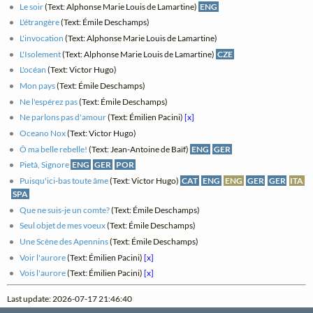
Le soir
(Text: Alphonse Marie Louis de Lamartine)
ENG
L'étrangère
(Text: Émile Deschamps)
L'invocation
(Text: Alphonse Marie Louis de Lamartine)
L'Isolement
(Text: Alphonse Marie Louis de Lamartine)
CZE
L'océan
(Text: Victor Hugo)
Mon pays
(Text: Émile Deschamps)
Ne l'espérez pas
(Text: Émile Deschamps)
Ne parlons pas d'amour
(Text: Émilien Pacini)
[x]
Oceano Nox
(Text: Victor Hugo)
Ô ma belle rebelle!
(Text: Jean-Antoine de Baïf)
ENG
GER
Pietà, Signore
ENG
GER
POR
Puisqu'ici-bas toute âme
(Text: Victor Hugo)
CAT
ENG
ENG
GER
GER
ITA
SPA
Que ne suis-je un comte?
(Text: Émile Deschamps)
Seul objet de mes voeux
(Text: Émile Deschamps)
Une Scène des Apennins
(Text: Émile Deschamps)
Voir l'aurore
(Text: Émilien Pacini)
[x]
Vois l'aurore
(Text: Émilien Pacini)
[x]
Last update: 2026-07-17 21:46:40