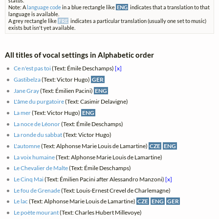
status.
Note: A
language code
in a blue rectangle like
ENG
indicates that a translation to that
language is available.
A grey rectangle like
FRE
indicates a particular translation (usually one set to music)
exists but isn't yet available.
All titles of vocal settings in Alphabetic order
Ce n'est pas toi
(Text: Émile Deschamps)
[x]
Gastibelza
(Text: Victor Hugo)
GER
Jane Gray
(Text: Émilien Pacini)
ENG
L'âme du purgatoire
(Text: Casimir Delavigne)
La mer
(Text: Victor Hugo)
ENG
La noce de Léonor
(Text: Émile Deschamps)
La ronde du sabbat
(Text: Victor Hugo)
L'automne
(Text: Alphonse Marie Louis de Lamartine)
CZE
ENG
La voix humaine
(Text: Alphonse Marie Louis de Lamartine)
Le Chevalier de Malte
(Text: Émile Deschamps)
Le Cinq Mai
(Text: Émilien Pacini after Alessandro Manzoni)
[x]
Le fou de Grenade
(Text: Louis-Ernest Crevel de Charlemagne)
Le lac
(Text: Alphonse Marie Louis de Lamartine)
CZE
ENG
GER
Le poète mourant
(Text: Charles Hubert Millevoye)