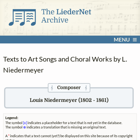
MENU
Texts to Art Songs and Choral Works by L.
Niedermeyer
Composer
𝄞
𝄞
Louis Niedermeyer (1802 - 1861)
Legend:
The symbol
[x]
indicates a placeholder for a text that is not yet in the database.
The symbol
⊗
indicates a translation that is missing an original text.
A
*
indicates that a text cannot (yet?) be displayed on this site because of its copyright