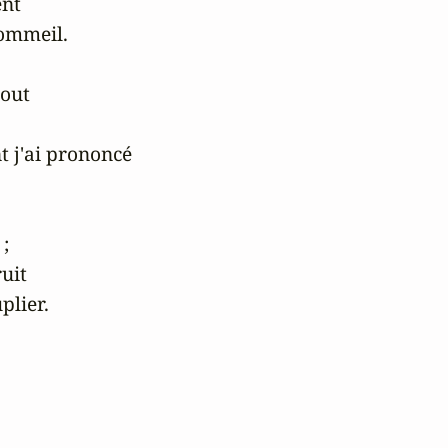
nt

mmeil.

out

 j'ai prononcé

;

uit

lier.
