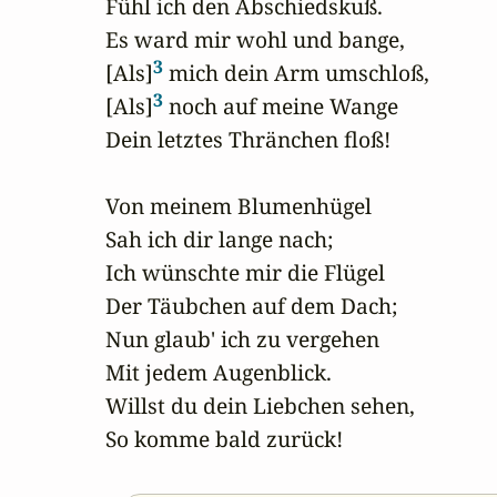
Fühl ich den Abschiedskuß.

Es ward mir wohl und bange,

3
[Als]
 mich dein Arm umschloß,

3
[Als]
 noch auf meine Wange

Dein letztes Thränchen floß!

Von meinem Blumenhügel

Sah ich dir lange nach;

Ich wünschte mir die Flügel

Der Täubchen auf dem Dach;

Nun glaub' ich zu vergehen

Mit jedem Augenblick.

Willst du dein Liebchen sehen,

So komme bald zurück!