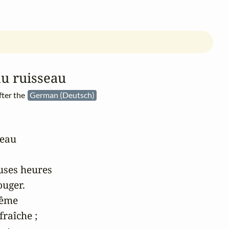
u ruisseau
fter the
German (Deutsch)
eau

uses heures

uger.

ême

raîche ;
