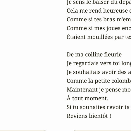
Je sens le baiser du dépar
Cela me rend heureuse e
Comme si tes bras m'emb
Comme si mes joues enco
Étaient mouillées par te
De ma colline fleurie

Je regardais vers toi lon
Je souhaitais avoir des ai
Comme la petite colombe s
Maintenant je pense mou
À tout moment.

Si tu souhaites revoir ta
Reviens bientôt !