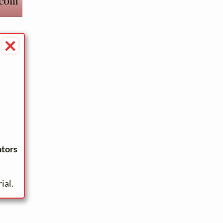
×
ators
ial.