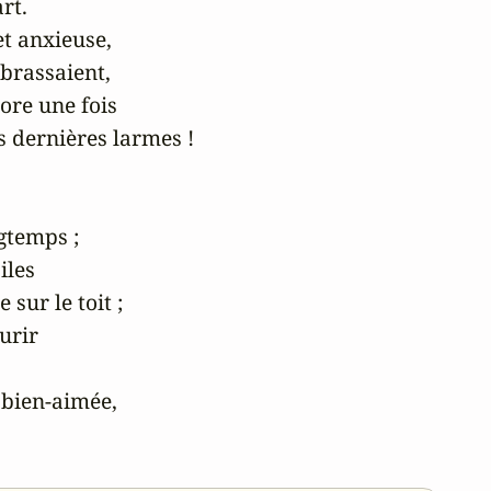
t.

t anxieuse,

rassaient,

re une fois

s dernières larmes !

gtemps ;

les

ur le toit ;

rir

 bien-aimée,
