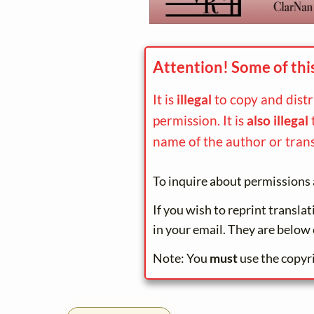
Attention! Some of thi
It is
illegal
to copy and dist
permission. It is
also illegal
name of the author or trans
To inquire about permissions 
If you wish to reprint transla
in your email. They are below 
Note: You
must
use the copyr