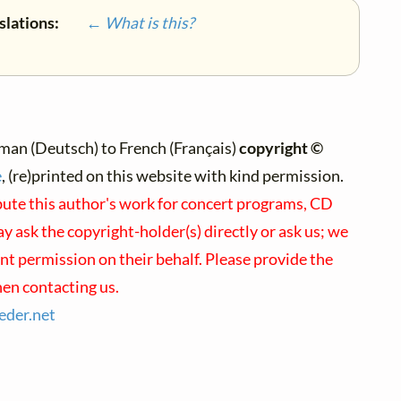
slations:
← What is this?
man (Deutsch) to French (Français)
copyright ©
e
, (re)printed on this website with kind permission.
ibute this author's work for concert programs, CD
ay ask the copyright-holder(s) directly or ask us; we
nt permission on their behalf. Please provide the
en contacting us.
ieder.
net