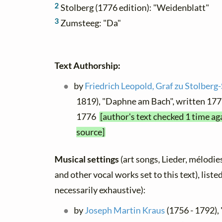
2
Stolberg (1776 edition): "Weidenblatt"
3
Zumsteeg: "Da"
Text Authorship:
by
Friedrich Leopold, Graf zu Stolberg
1819), "Daphne am Bach", written 1775
1776
[author's text checked 1 time ag
source]
Musical settings
(art songs, Lieder, mélodies,
and other vocal works set to this text), list
necessarily exhaustive):
by
Joseph Martin Kraus
(1756 - 1792),