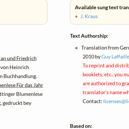
Available sung text tran
•
J. Kraus
Text Authorship:
Translation from Ger
2010 by
Guy Laffaill
ian und Friedrich
To reprint and distr
 von Heinrich
booklets, etc., you m
hen Buchhandlung.
are authorized to gra
enlese Für das Jahr
translator's name wh
öttinger Blumenlese
Contact:
licenses@
l
g, gedruckt bey
Based on: