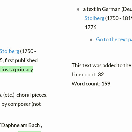
a text in German (De
Stolberg
(1750 - 1819
1776
Go to the text p
-Stolberg
(1750 -
, first published
This text was added to th
ainst a primary
Line count:
32
Word count:
159
 (etc.), choral pieces,
ed by composer (not
 "Daphne am Bach",