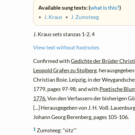
Available sung texts: (
what is this?
)
•
J. Kraus
•
J. Zumsteeg
J. Kraus sets stanzas 1-2, 4
View text without footnotes
Confirmed with
Gedichte der Brüder Christ
Leopold Grafen zu Stolberg
. herausgegeben
Christian Boie. Leipzig, in der Weygandsc
1779, pages 97-98; and with
Poetische Blum
1776.
Von den Verfassern der bisherigen G
[...] Herausgegeben von J. H. Voß. Lauenbur
Johann Georg Berenberg, pages 105-106.
1
Zumsteeg: "sitz'"