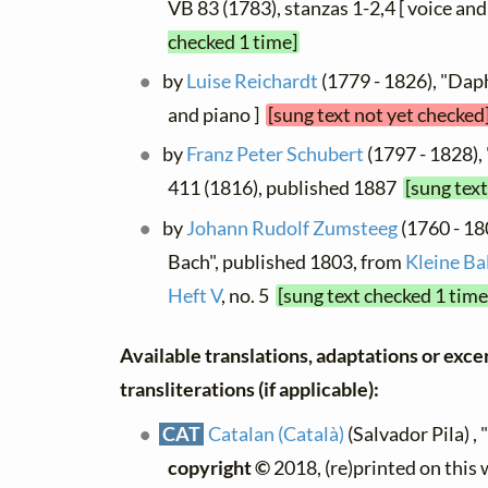
VB 83 (1783), stanzas 1-2,4 [ voice and
checked 1 time]
by
Luise Reichardt
(1779 - 1826), "Dap
and piano ]
[sung text not yet checked
by
Franz Peter Schubert
(1797 - 1828),
411 (1816), published 1887
[sung tex
by
Johann Rudolf Zumsteeg
(1760 - 1
Bach", published 1803, from
Kleine Ba
Heft V
, no. 5
[sung text checked 1 time
Available translations, adaptations or exce
transliterations (if applicable):
CAT
Catalan (Català)
(Salvador Pila) , 
copyright ©
2018, (re)printed on this