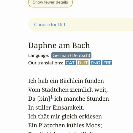
Show fewer details
Choose for Diff
Daphne am Bach
Language:
German (Deutsch)
Our translations:
CAT
DUT
ENG
FRE
Ich hab ein Bächlein funden

Vom Städtchen ziemlich weit,

1
Da [bin]
 ich manche Stunden

In stiller Einsamkeit.

Ich thät mir gleich erkiesen

Ein Plätzchen kühles Moos;
