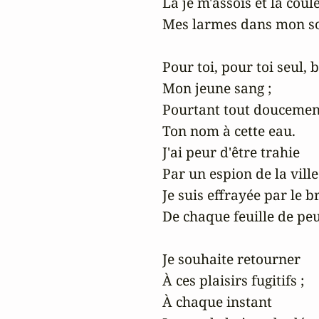
Là je m'assois et là coule
Mes larmes dans mon so
Pour toi, pour toi seul, b
Mon jeune sang ;

Pourtant tout doucement
Ton nom à cette eau.

J'ai peur d'être trahie

Par un espion de la ville 
Je suis effrayée par le br
De chaque feuille de peup
Je souhaite retourner

À ces plaisirs fugitifs ;

À chaque instant
