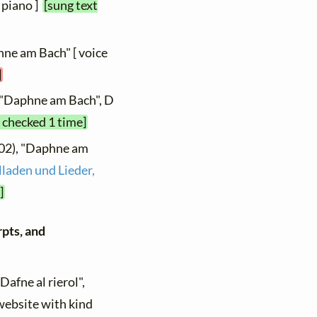
 piano ]
[sung text
hne am Bach" [ voice
]
 "Daphne am Bach", D
t checked 1 time]
802), "Daphne am
lladen und Lieder,
]
rpts, and
"Dafne al rierol",
 website with kind