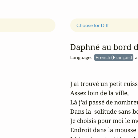
Choose for Diff
Daphné au bord d
Language:
French (Français)
a
J'ai trouvé un petit ruiss
Assez loin de la ville,

Là j'ai passé de nombre
Dans la  solitude sans bo
Je choisis pour moi le m
Endroit dans la mousse f