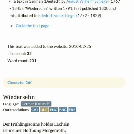
a text in German (Deutsch) by
August Wilhelm Schlegel
(1767
- 1845), "Wiedersehn", written 1791, first published 1800 and
misattributed to
Friedrich von Schlegel
(1772 - 1829)
Go to the text page.
This text was added to the website: 2010-02-25
Line count:
32
Word count:
201
Choose for Diff
Wiedersehn
Language:
German (Deutsch)
Our translations:
CAT
DUT
ENG
ENG
FRE
Der Frühlingssonne holdes Lächeln

Ist meiner Hoffnung Morgenroth;
