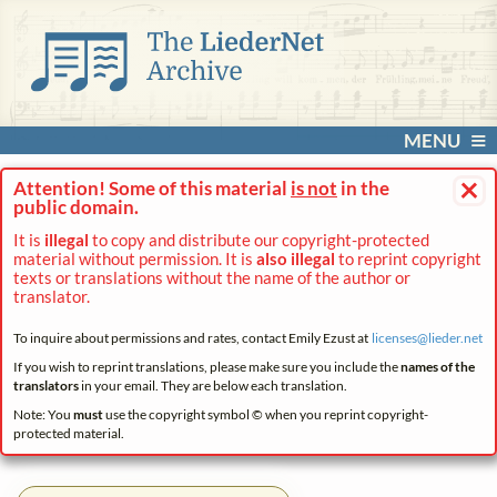
MENU
×
Attention! Some of this material
is not
in the
public domain.
It is
illegal
to copy and distribute our copyright-protected
material without permission. It is
also illegal
to reprint copyright
texts or translations without the name of the author or
translator.
To inquire about permissions and rates, contact Emily Ezust at
licenses@
lieder.
net
If you wish to reprint translations, please make sure you include the
names of the
translators
in your email. They are below each translation.
Note: You
must
use the copyright symbol © when you reprint copyright-
protected material.