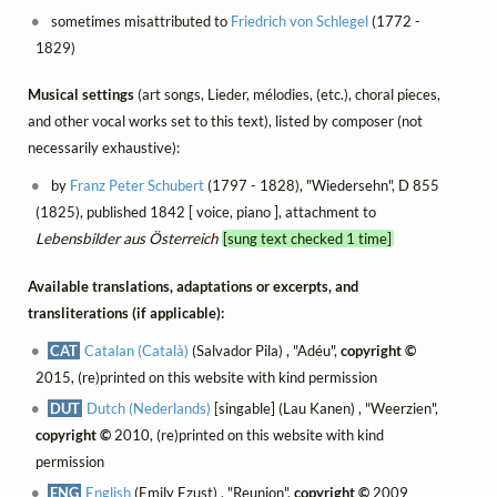
sometimes misattributed to
Friedrich von Schlegel
(1772 -
1829)
Musical settings
(art songs, Lieder, mélodies, (etc.), choral pieces,
and other vocal works set to this text), listed by composer (not
necessarily exhaustive):
by
Franz Peter Schubert
(1797 - 1828), "Wiedersehn", D 855
(1825), published 1842 [ voice, piano ], attachment to
Lebensbilder aus Österreich
[sung text checked 1 time]
Available translations, adaptations or excerpts, and
transliterations (if applicable):
CAT
Catalan (Català)
(Salvador Pila) , "Adéu",
copyright ©
2015, (re)printed on this website with kind permission
DUT
Dutch (Nederlands)
[singable] (Lau Kanen) , "Weerzien",
copyright ©
2010, (re)printed on this website with kind
permission
ENG
English
(Emily Ezust) , "Reunion",
copyright ©
2009