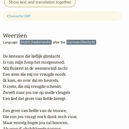
Show text and translation together
Choose for Diff
Weerzien
Language:
Dutch (Nederlands)
after the
German (Deutsch)
De lentezon die lieflijk glimlacht

Is van mijn hoop het morgenrood;

Mij fluistert in de westenwind zacht

Een stem die mij tot vreugde noodt.

Ik kom, en over dal en heuvels,

O zoete, die mij vreugde schenkt,

Zweeft naar jou toe op snelle vleugels

Een lied dat groet van liefde brengt.

Een groet van liefde van de trouwe,

Die van jou vraagt noch dank noch vuur,

Maar eeuwig bogen jou zal bouwen,

Als voor d' alschikkende natuur;
