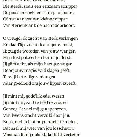
Die steeds, zoals een eenzaam schipper,

De poolster zoekt en scherp toehoort,

Of niet van ver een kleine snipper

Van sterrenklank de nacht doorboort.

O vreugd! Ik zucht van sterk verlangen

En daad'lijk zucht ik aan jouw borst,

Ik zuig de woorden van jouw wangen,

Mijn lust pulseert en lest mijn dorst.

Jij glimlacht, als mijn hart, gevangen

Door jouw magie, wild slagen geeft,

Terwijl het zalige verlangen

Naar goedheid om jouw lippen zweeft.

Jij mint mij, godd'lijk edel wezen!

Jij mint mij, zachte teed're vrouw!

Genoeg. Ik voel mij gans genezen,

Van levenskracht vervuld door jou.

Neen, met het lot mijn kracht te meten,

Dat snel mij weer van jou losscheurt,

Versmaadt mijn bloed, dat licht verbeten
