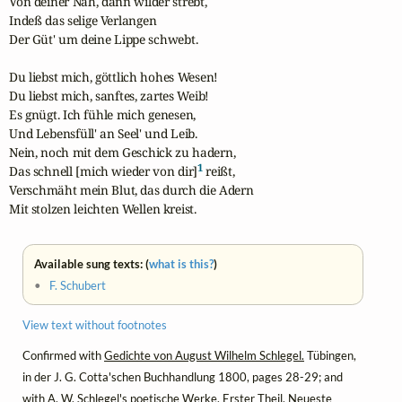
Von deiner Näh, dann wilder strebt,

Indeß das selige Verlangen

Der Güt' um deine Lippe schwebt.

Du liebst mich, göttlich hohes Wesen!

Du liebst mich, sanftes, zartes Weib!

Es gnügt. Ich fühle mich genesen,

Und Lebensfüll' an Seel' und Leib.

Nein, noch mit dem Geschick zu hadern,

1
Das schnell [mich wieder von dir]
 reißt,

Verschmäht mein Blut, das durch die Adern

Mit stolzen leichten Wellen kreist.
Available sung texts: (
what is this?
)
•
F. Schubert
View text without footnotes
Confirmed with
Gedichte von August Wilhelm Schlegel.
Tübingen,
in der J. G. Cotta'schen Buchhandlung 1800, pages 28-29; and
with
A. W. Schlegel's poetische Werke.
Erster Theil. Neueste