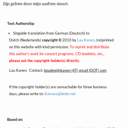
Zijn golven door mijn aad'ren stuurt.
Text Authorship:
Singable translation from German (Deutsch) to
Dutch (Nederlands)
copyright ©
2010 by
Lau Kanen
, (re)printed
on this website with kind permission.
To reprint and distribute
this author's work for concert programs, CD booklets, etc.,
please ask the copyright-holder(s) directly
.
Lau Kanen. Contact:
boudewijnkanen (AT) gmail (DOT) com
If the copyright-holder(s) are unreachable for three business
days, please write to:
licenses@
lieder.
net
Based on: