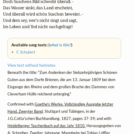
Doch Suschens Bild schwebt überall. -

Das Wasser sinkt, das Land erscheint,

Und überall wird schön Suschen beweint. -

Und dem sey, wer's nicht singt und sagt,

Im Leben und Tod nicht nachgefragt!
Available sung texts: (
what is this?
)
•
F. Schubert
View text without footnotes
Beneath the title: "Zum Andenken der Siebzehnjährigen Schönen
Guten aus dem Dorfe Brienen, die am 13. Januar 1809 bei dem
Eisgange des Rheins und dem großen Bruche des Dammes von
Cleverham Hülfe reichend unterging."
Confirmed with
Goethe's Werke. Vollständige Ausgabe letzter
Hand. Zweyter Band
. Stuttgart und Tübingen, in der
J.G.Cotta'schen Buchhandlung. 1827, pages 37-39; and with
Heidelberger Taschenbuch auf das Jahr 1810.
Herausgegeben von
A. Schreiber. Zweiter Jahrgang. Mannheim bei Tobias Löffler,