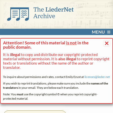
MENU
×
Attention! Some of this material
is not
in the
public domain.
It is
illegal
to copy and distribute our copyright-protected
material without permission. It is
also illegal
to reprint copyright
texts or translations without the name of the author or
translator.
To inquire about permissions and rates, contact Emily Ezust at
licenses@
lieder.
net
If you wish to reprint translations, please make sure you include the
names of the
translators
in your email. They are below each translation.
Note: You
must
use the copyright symbol © when you reprint copyright-
protected material.