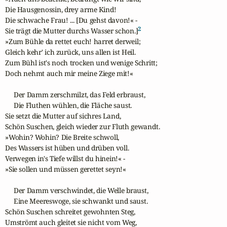
Die Hausgenossin, drey arme Kind!

Die schwache Frau! ... [Du gehst davon!« -

2
Sie trägt die Mutter durchs Wasser schon.]
»Zum Bühle da rettet euch! harret derweil;

Gleich kehr' ich zurück, uns allen ist Heil.

Zum Bühl ist's noch trocken und wenige Schritt;

Doch nehmt auch mir meine Ziege mit!«

     Der Damm zerschmilzt, das Feld erbraust,

     Die Fluthen wühlen, die Fläche saust.

Sie setzt die Mutter auf sichres Land,

Schön Suschen, gleich wieder zur Fluth gewandt.

»Wohin? Wohin? Die Breite schwoll,

Des Wassers ist hüben und drüben voll.

Verwegen in's Tiefe willst du hinein!« -

»Sie sollen und müssen gerettet seyn!«

     Der Damm verschwindet, die Welle braust,

     Eine Meereswoge, sie schwankt und saust.

Schön Suschen schreitet gewohnten Steg,

Umströmt auch gleitet sie nicht vom Weg,
