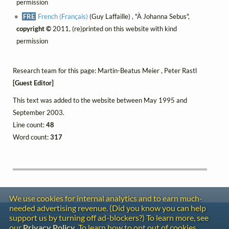
permission
FRE
French (Français)
(Guy Laffaille) , "À Johanna Sebus",
copyright ©
2011, (re)printed on this website with kind
permission
Research team for this page: Martin-Beatus Meier , Peter Rastl
[Guest Editor]
This text was added to the website between May 1995 and
September 2003.
Line count:
48
Word count:
317
We use cookies for internal analytics and to earn much-
needed advertising revenue. (Did you know you can help
Contact
support us by turning off ad-blockers?) To learn more, see
Copyright
our
Privacy Policy
. To learn how to opt out of cookies,