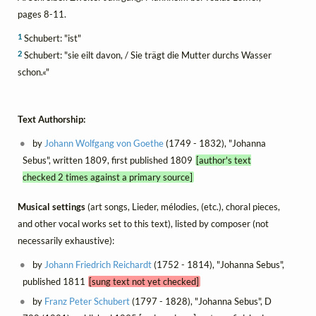
pages 8-11.
1
Schubert: "ist"
2
Schubert: "sie eilt davon, / Sie trägt die Mutter durchs Wasser
schon.«"
Text Authorship:
by
Johann Wolfgang von Goethe
(1749 - 1832), "Johanna
Sebus", written 1809, first published 1809
[author's text
checked 2 times against a primary source]
Musical settings
(art songs, Lieder, mélodies, (etc.), choral pieces,
and other vocal works set to this text), listed by composer (not
necessarily exhaustive):
by
Johann Friedrich Reichardt
(1752 - 1814), "Johanna Sebus",
published 1811
[sung text not yet checked]
by
Franz Peter Schubert
(1797 - 1828), "Johanna Sebus", D