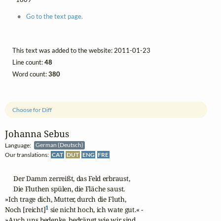
Go to the text page.
This text was added to the website: 2011-01-23
Line count:
48
Word count:
380
Choose for Diff
Johanna Sebus
Language:
German (Deutsch)
Our translations:
CAT
DUT
ENG
FRE
     Der Damm zerreißt, das Feld erbraust,

     Die Fluthen spülen, die Fläche saust.

»Ich trage dich, Mutter, durch die Fluth,

1
Noch [reicht]
 sie nicht hoch, ich wate gut.« -

»Auch uns bedenke, bedrängt wie wir sind,
