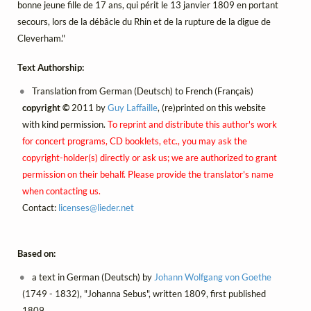
bonne jeune fille de 17 ans, qui périt le 13 janvier 1809 en portant
secours, lors de la débâcle du Rhin et de la rupture de la digue de
Cleverham."
Text Authorship:
Translation from German (Deutsch) to French (Français)
copyright ©
2011 by
Guy Laffaille
, (re)printed on this website
with kind permission.
To reprint and distribute this author's work
for concert programs, CD booklets, etc., you may ask the
copyright-holder(s) directly or ask us; we are authorized to grant
permission on their behalf. Please provide the translator's name
when contacting us.
Contact:
licenses@
lieder.
net
Based on:
a text in German (Deutsch) by
Johann Wolfgang von Goethe
(1749 - 1832), "Johanna Sebus", written 1809, first published
1809