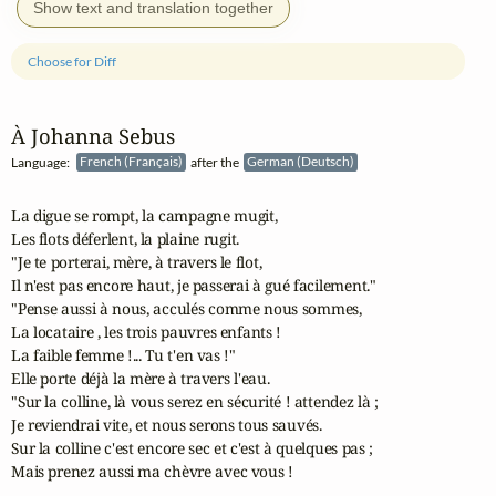
Show text and translation together
Choose for Diff
À Johanna Sebus
Language:
French (Français)
after the
German (Deutsch)
La digue se rompt, la campagne mugit,

Les flots déferlent, la plaine rugit.

"Je te porterai, mère, à travers le flot,

Il n'est pas encore haut, je passerai à gué facilement."

"Pense aussi à nous, acculés comme nous sommes,

La locataire , les trois pauvres enfants !

La faible femme !... Tu t'en vas !"

Elle porte déjà la mère à travers l'eau.

"Sur la colline, là vous serez en sécurité ! attendez là ;

Je reviendrai vite, et nous serons tous sauvés.

Sur la colline c'est encore sec et c'est à quelques pas ;

Mais prenez aussi ma chèvre avec vous !
