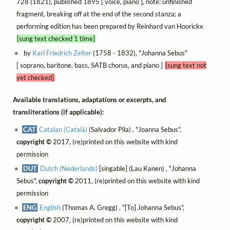
728 (1821), published 1895 [ voice, piano ], note: unfinished
fragment, breaking off at the end of the second stanza; a
performing edition has been prepared by Reinhard van Hoorickx
[sung text checked 1 time]
by
Karl Friedrich Zelter
(1758 - 1832), "Johanna Sebus"
[ soprano, baritone, bass, SATB chorus, and piano ]
[sung text not
yet checked]
Available translations, adaptations or excerpts, and
transliterations (if applicable):
CAT
Catalan (Català)
(Salvador Pila) , "Joanna Sebus",
copyright ©
2017, (re)printed on this website with kind
permission
DUT
Dutch (Nederlands)
[singable] (Lau Kanen) , "Johanna
Sebus",
copyright ©
2011, (re)printed on this website with kind
permission
ENG
English
(Thomas A. Gregg) , "[To] Johanna Sebus",
copyright ©
2007, (re)printed on this website with kind