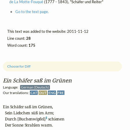
de La Motte-Fouqué
(1777 - 1843), "Schäfer und Reiter"
Go to the text page.
This text was added to the website: 2011-11-12
Line count:
28
Word count:
175
Choose for Diff
Ein Schäfer saß im Grünen
Language:
German (Deutsch)
Our translations:
CAT
DUT
ENG
FRE
Ein Schäfer saß im Grünen,

  Sein Liebchen süß im Arm;

1
  Durch [Buchenwipfel]
 schienen

  Der Sonne Strahlen warm.
