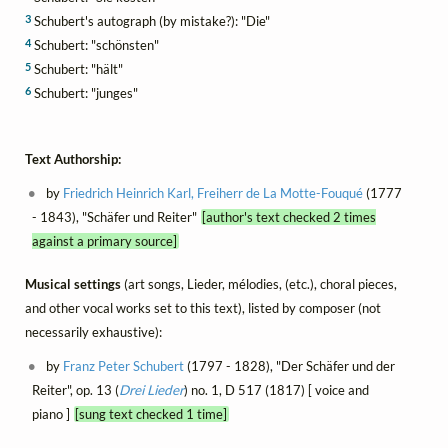
3
Schubert's autograph (by mistake?): "Die"
4
Schubert: "schönsten"
5
Schubert: "hält"
6
Schubert: "junges"
Text Authorship:
by
Friedrich Heinrich Karl, Freiherr de La Motte-Fouqué
(1777
- 1843), "Schäfer und Reiter"
[author's text checked 2 times
against a primary source]
Musical settings
(art songs, Lieder, mélodies, (etc.), choral pieces,
and other vocal works set to this text), listed by composer (not
necessarily exhaustive):
by
Franz Peter Schubert
(1797 - 1828), "Der Schäfer und der
Reiter", op. 13 (
Drei Lieder
) no. 1, D 517 (1817) [ voice and
piano ]
[sung text checked 1 time]