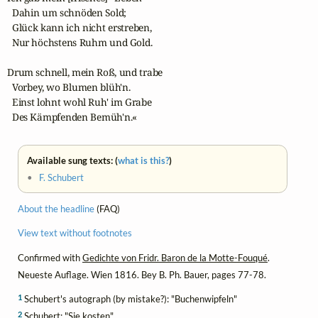
  Dahin um schnöden Sold;

  Glück kann ich nicht erstreben,

  Nur höchstens Ruhm und Gold.

Drum schnell, mein Roß, und trabe

  Vorbey, wo Blumen blüh'n.

  Einst lohnt wohl Ruh' im Grabe

  Des Kämpfenden Bemüh'n.«
Available sung texts: (
what is this?
)
•
F. Schubert
About the headline
(FAQ)
View text without footnotes
Confirmed with
Gedichte von Fridr. Baron de la Motte-Fouqué
.
Neueste Auflage. Wien 1816. Bey B. Ph. Bauer, pages 77-78.
1
Schubert's autograph (by mistake?): "Buchenwipfeln"
2
Schubert: "Sie kosten"