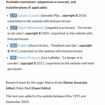
Available translations, adaptations or excerpts, and
transliterations (if applicable):
CAT
Catalan (Català)
(Salvador Pila) ,
copyright ©
2018,
(re)printed on this website with kind permission
DUT
Dutch (Nederlands)
[singable] (Lau Kanen) , "De herder
en de ruiter",
copyright ©
2006, (re)printed on this website with
kind permission
ENG
English
(Sharon Krebs) , "Shepherd and rider",
copyright
©
2015, (re)printed on this website with kind permission
FRE
French (Français)
(Guy Laffaille) , "Le berger et le
cavalier",
copyright ©
2011, (re)printed on this website with kind
permission
Research team for this page: Sharon Krebs
[Senior Associate
Editor]
, Peter Rastl
[Guest Editor]
This text was added to the website between May 1995 and
September 2003.