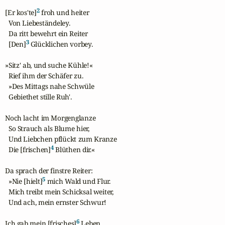
2
[Er kos'te]
 froh und heiter

  Von Liebeständeley.

  Da ritt bewehrt ein Reiter

3
  [Den]
 Glücklichen vorbey.

»Sitz' ab, und suche Kühle!«

  Rief ihm der Schäfer zu.

  »Des Mittags nahe Schwüle

  Gebiethet stille Ruh'.

Noch lacht im Morgenglanze

  So Strauch als Blume hier,

  Und Liebchen pflückt zum Kranze

4
  Die [frischen]
 Blüthen dir.«

Da sprach der finstre Reiter:

5
  »Nie [hielt]
 mich Wald und Flur.

  Mich treibt mein Schicksal weiter,

  Und ach, mein ernster Schwur!

6
Ich gab mein [frisches]
 Leben
