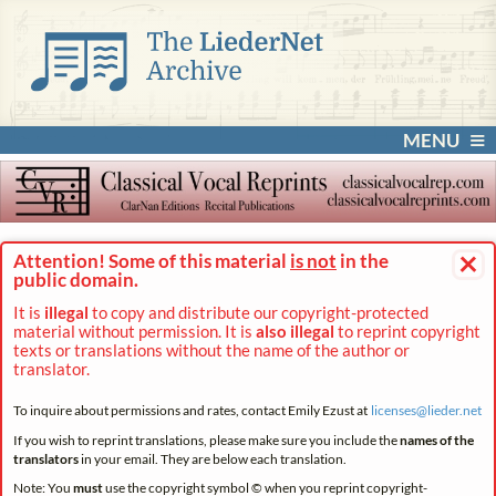
MENU
×
Attention! Some of this material
is not
in the
public domain.
It is
illegal
to copy and distribute our copyright-protected
material without permission. It is
also illegal
to reprint copyright
texts or translations without the name of the author or
translator.
To inquire about permissions and rates, contact Emily Ezust at
licenses@
lieder.
net
If you wish to reprint translations, please make sure you include the
names of the
translators
in your email. They are below each translation.
Note: You
must
use the copyright symbol © when you reprint copyright-