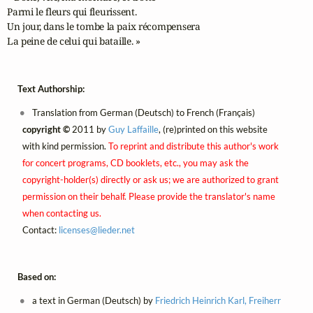
Parmi le fleurs qui fleurissent.

Un jour, dans le tombe la paix récompensera

La peine de celui qui bataille. »
Text Authorship:
Translation from German (Deutsch) to French (Français)
copyright ©
2011 by
Guy Laffaille
, (re)printed on this website
with kind permission.
To reprint and distribute this author's work
for concert programs, CD booklets, etc., you may ask the
copyright-holder(s) directly or ask us; we are authorized to grant
permission on their behalf. Please provide the translator's name
when contacting us.
Contact:
licenses@
lieder.
net
Based on:
a text in German (Deutsch) by
Friedrich Heinrich Karl, Freiherr