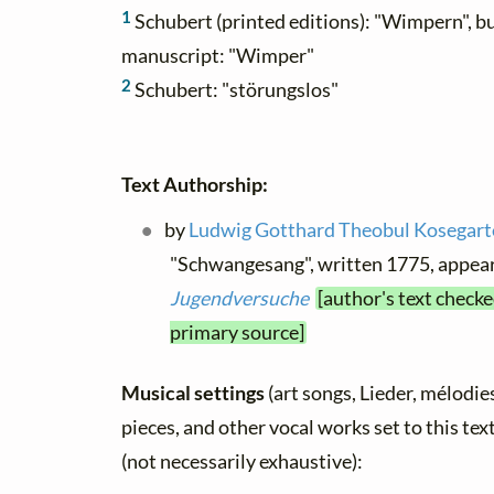
1
Schubert (printed editions): "Wimpern", b
manuscript: "Wimper"
2
Schubert: "störungslos"
Text Authorship:
by
Ludwig Gotthard Theobul Kosegar
"Schwangesang", written 1775, appear
Jugendversuche
[author's text checke
primary source]
Musical settings
(art songs, Lieder, mélodies,
pieces, and other vocal works set to this tex
(not necessarily exhaustive):