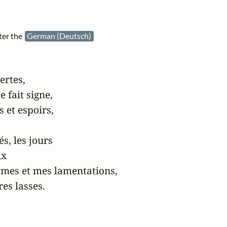
ter the
German (Deutsch)
rtes,

 fait signe,

 et espoirs,

s, les jours

x

mes et mes lamentations,

s lasses.
