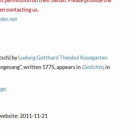
nt permission on their behalf. Please provide the
en contacting us.
eder.
net
tsch) by
Ludwig Gotthard Theobul Kosegarten
angesang", written 1775, appears in
Gedichte
, in
age.
 website: 2011-11-21