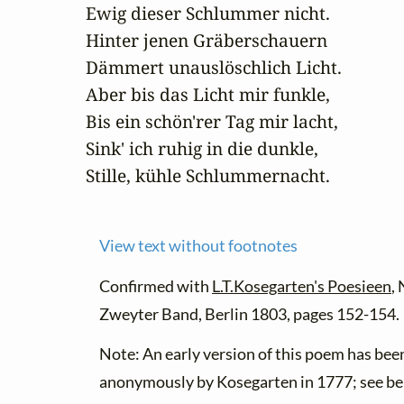
Ewig dieser Schlummer nicht.

Hinter jenen Gräberschauern

Dämmert unauslöschlich Licht.

Aber bis das Licht mir funkle,

Bis ein schön'rer Tag mir lacht,

Sink' ich ruhig in die dunkle,

Stille, kühle Schlummernacht.
View text without footnotes
Confirmed with
L.T.Kosegarten's Poesieen
,
Zweyter Band, Berlin 1803, pages 152-154.
Note: An early version of this poem has bee
anonymously by Kosegarten in 1777; see be