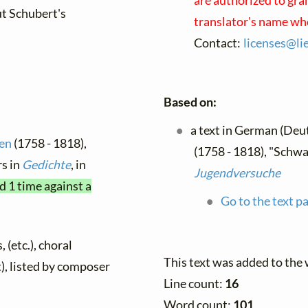
are authorized to gra
ut Schubert's
translator's name wh
Contact:
licenses@
li
Based on:
a text in German (Deu
ten
(1758 - 1818),
(1758 - 1818), "Schw
s in
Gedichte
, in
Jugendversuche
d 1 time against a
Go to the text p
 (etc.), choral
This text was added to the
t), listed by composer
Line count:
16
Word count:
101