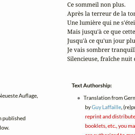
Ce sommeil non plus.

Après la terreur de la to
Une lumière qui ne s'étei
Mais jusqu'à ce que cette
Jusqu'à ce qu'un jour plu
Je vais sombrer tranquil
Silencieuse, fraîche nuit
Text Authorship:
 Neueste Auflage,
Translation from Germ
by
Guy Laffaille
, (re)
reprint and distribut
n published
booklets, etc., you ma
low.