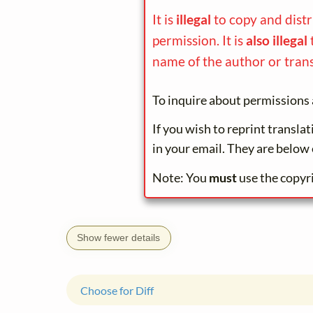
It is
illegal
to copy and dist
permission. It is
also illegal
name of the author or trans
To inquire about permissions 
If you wish to reprint transla
in your email. They are below 
Note: You
must
use the copyr
Show fewer details
Choose for Diff