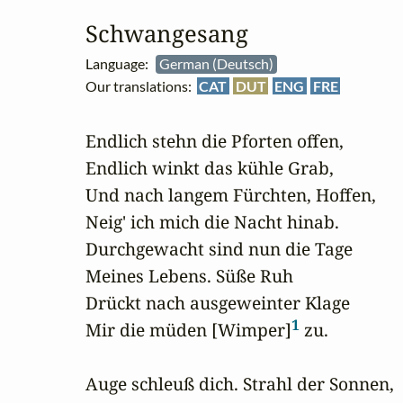
Schwangesang
Language:
German (Deutsch)
Our translations:
CAT
DUT
ENG
FRE
Endlich stehn die Pforten offen,

Endlich winkt das kühle Grab,

Und nach langem Fürchten, Hoffen,

Neig' ich mich die Nacht hinab.

Durchgewacht sind nun die Tage

Meines Lebens. Süße Ruh

Drückt nach ausgeweinter Klage

1
Mir die müden [Wimper]
 zu.

Auge schleuß dich. Strahl der Sonnen,
