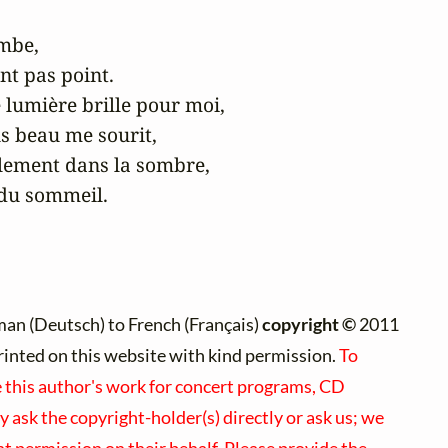
mbe,

nt pas point.

 lumière brille pour moi,

s beau me sourit,

lement dans la sombre,

 du sommeil.
an (Deutsch) to French (Français)
copyright ©
2011
printed on this website with kind permission.
To
e this author's work for concert programs, CD
y ask the copyright-holder(s) directly or ask us; we