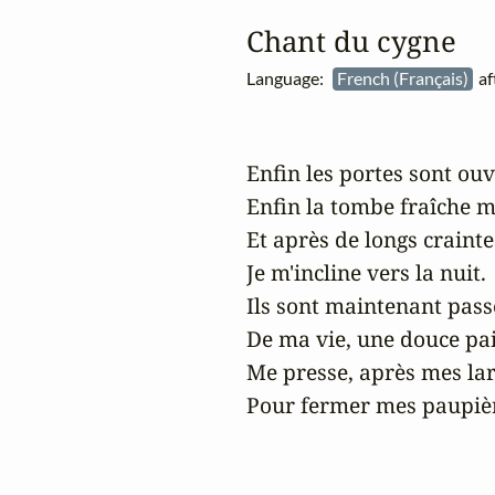
Chant du cygne
Language:
French (Français)
af
Enfin les portes sont ouve
Enfin la tombe fraîche me
Et après de longs craintes
Je m'incline vers la nuit.

Ils sont maintenant passé
De ma vie, une douce pai
Me presse, après mes lar
Pour fermer mes paupière