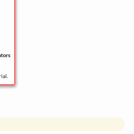
ators
ial.